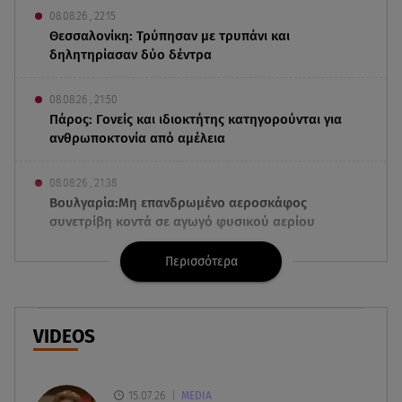
08.08.26 , 22:15
Θεσσαλονίκη: Τρύπησαν με τρυπάνι και
δηλητηρίασαν δύο δέντρα
08.08.26 , 21:50
Πάρος: Γονείς και ιδιοκτήτης κατηγορούνται για
ανθρωποκτονία από αμέλεια
08.08.26 , 21:38
Βουλγαρία:Μη επανδρωμένο αεροσκάφος
συνετρίβη κοντά σε αγωγό φυσικού αερίου
Περισσότερα
08.08.26 , 21:32
Φωτιά στην Αττικοβοιωτία: Ενέργεια ίση με έξι
ατομικές βόμβες
VIDEOS
08.08.26 , 21:20
«Ισλαμικό ΝΑΤΟ»: Πώς επηρεάζεται η Ελλάδα
από τη νέα συμμαχία
15.07.26
MEDIA