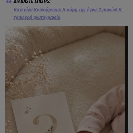
Κατερίνα Καινούργιου: Η κόρη της έγινε 2 μηνών! Η
τρυφερή φωτογραφία