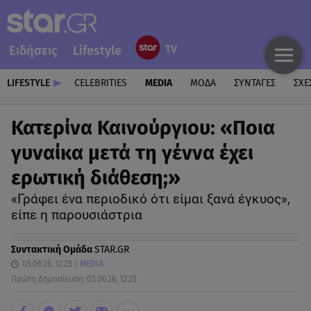
Ειδήσεις
Lifestyle
LIFESTYLE
CELEBRITIES
MEDIA
ΜΟΔΑ
ΣΥΝΤΑΓΕΣ
ΣΧΕ
Κατερίνα Καινούργιου: «Ποια
γυναίκα μετά τη γέννα έχει
ερωτική διάθεση;»
«Γράφει ένα περιοδικό ότι είμαι ξανά έγκυος»,
είπε η παρουσιάστρια
Συντακτική Ομάδα
STAR.GR
05.06.26, 12:25
MEDIA
Πρώτη Δημοσίευση: 05.06.26, 12:25