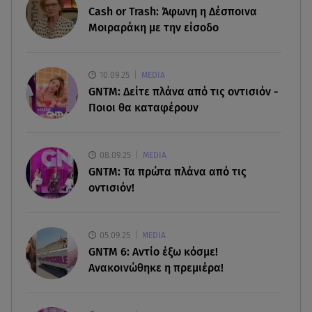
Cash or Trash: Άφωνη η Δέσποινα
08.08.26 , 19:19
Μοιραράκη με την είσοδο
Τραγωδία στην Πάρο: Νεκρό 4χρονο παιδί σε
πισίνα
10.09.25
MEDIA
08.08.26 , 18:51
GNTM: Δείτε πλάνα από τις οντισιόν -
BYD: Στην 91η θέση της λίστας Fortune Global
Ποιοι θα καταφέρουν
500 για το 2026
08.08.26 , 17:45
08.09.25
MEDIA
Εριέττα Κούρκουλου: Η συγκινητική ανάρτηση
GNTM: Τα πρώτα πλάνα από τις
για τα 33α γενέθλιά της
οντισιόν!
08.08.26 , 17:44
Νεκρή μεγαλόσωμη αρκούδα στην Καστοριά,
05.09.25
MEDIA
πιθανόν από πυροβολισμό
GNTM 6: Αντίο έξω κόσμε!
Ανακοινώθηκε η πρεμιέρα!