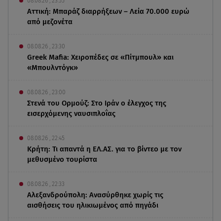
08.08.26 , 23:55
Αττική: Μπαράζ διαρρήξεων – Λεία 70.000 ευρώ
από μεζονέτα
08.08.26 , 23:30
Greek Mafia: Χειροπέδες σε «Πίτμπουλ» και
«Μπουλντόγκ»
08.08.26 , 23:00
Στενά του Ορμούζ: Στο Ιράν ο έλεγχος της
εισερχόμενης ναυσιπλοΐας
08.08.26 , 22:45
Κρήτη: Τι απαντά η ΕΛ.ΑΣ. για το βίντεο με τον
μεθυσμένο τουρίστα
08.08.26 , 22:33
Αλεξανδρούπολη: Ανασύρθηκε χωρίς τις
αισθήσεις του ηλικιωμένος από πηγάδι