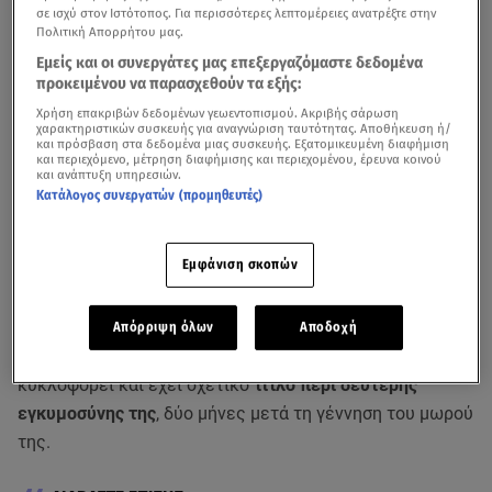
σε ισχύ στον Ιστότοπος. Για περισσότερες λεπτομέρειες ανατρέξτε στην
Πολιτική Απορρήτου μας.
Εμείς και οι συνεργάτες μας επεξεργαζόμαστε δεδομένα
προκειμένου να παρασχεθούν τα εξής:
Χρήση επακριβών δεδομένων γεωεντοπισμού. Ακριβής σάρωση
χαρακτηριστικών συσκευής για αναγνώριση ταυτότητας. Αποθήκευση ή/
και πρόσβαση στα δεδομένα μιας συσκευής. Εξατομικευμένη διαφήμιση
και περιεχόμενο, μέτρηση διαφήμισης και περιεχομένου, έρευνα κοινού
και ανάπτυξη υπηρεσιών.
Κατάλογος συνεργατών (προμηθευτές)
Εμφάνιση σκοπών
Η
Κατερίνα Καινούργιου
, μέσα από την εκπομπή της
Απόρριψη όλων
Αποδοχή
Super Κατερίνα
, σχολίασε το εξώφυλλο περιοδικού που
κυκλοφορεί και έχει σχετικό
τίτλο περί δεύτερης
εγκυμοσύνης της
, δύο μήνες μετά τη γέννηση του μωρού
της.