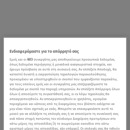
Ενδιαφερόμαστε για το απόρρητό σας
Εμείς και οι
603
συνεργάτες μας αποθηκεύουμε προσωπικά δεδομένα,
όπως δεδομένα περιήγησης ή μοναδικά αναγνωριστικά στοιχεία, και
έχουμε πρόσβαση σε αυτά στη συσκευή σας. Αν επιλέξετε Αποδοχή, θα
καταστεί δυνατή η ενεργοποίηση τεχνολογιών παρακολούθησης
προκειμένου να υποστηριχθούν οι σκοποί που εμφανίζονται παρακάτω,
για τους οποίους εμείς και οι συνεργάτες μας επεξεργαζόμαστε τα
δεδομένα με σκοπό την παροχή υπηρεσιών. Αν επιλέξετε Απόρριψη όλων
όλων ή αποσύρετε τη συγκατάθεσή σας, οι εν λόγω τεχνολογίες θα
απενεργοποιηθούν. Αν απενεργοποιηθούν οι ιχνηλάτες, ορισμένο
περιεχόμενο και κάποιες από τις διαφημίσεις που βλέπετε ενδέχεται να
μην είναι τόσο σχετικές με εσάς. Μπορείτε να επανεμφανίσετε αυτό το
μενού για να αλλάξετε τις επιλογές σας ή να αποσύρετε τη συναίνεσή σας
ανά πάσα στιγμή πατώντας τον σύνδεσμο Διαχείριση προτιμήσεων στο
κάτω μέρος της ιστοσελίδας [ή το αιωρούμενο εικονίδιο στο κάτω
αριστερό μέρος της ιστοσελίδας, εάν υπάρχει]. Οι επιλογές σας θα τεθούν