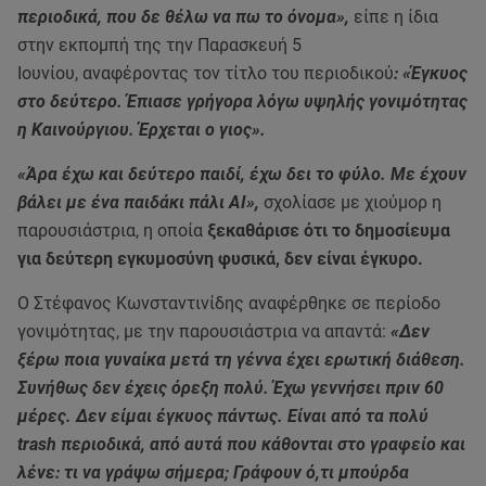
περιοδικά, που δε θέλω να πω το όνομα»,
είπε η ίδια
στην εκπομπή της την Παρασκευή 5
Ιουνίου, αναφέροντας τον τίτλο του περιοδικού
: «Έγκυος
στο δεύτερο. Έπιασε γρήγορα λόγω υψηλής γονιμότητας
η Καινούργιου. Έρχεται ο γιος».
«Άρα έχω και δεύτερο παιδί, έχω δει το φύλο. Με έχουν
βάλει με ένα παιδάκι πάλι AI»,
σχολίασε με χιούμορ η
παρουσιάστρια, η οποία
ξεκαθάρισε ότι το δημοσίευμα
για δεύτερη εγκυμοσύνη φυσικά, δεν είναι έγκυρο.
Ο Στέφανος Κωνσταντινίδης αναφέρθηκε σε περίοδο
γονιμότητας, με την παρουσιάστρια να απαντά:
«Δεν
ξέρω ποια γυναίκα μετά τη γέννα έχει ερωτική διάθεση.
Συνήθως δεν έχεις όρεξη πολύ. Έχω γεννήσει πριν 60
μέρες. Δεν είμαι έγκυος πάντως. Είναι από τα πολύ
trash περιοδικά, από αυτά που κάθονται στο γραφείο και
λένε: τι να γράψω σήμερα; Γράφουν ό,τι μπούρδα