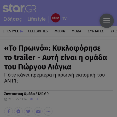
Ειδήσεις
Lifestyle
LIFESTYLE
CELEBRITIES
MEDIA
ΜΟΔΑ
ΣΥΝΤΑΓΕΣ
ΣΧΕ
«Το Πρωινό»: Κυκλοφόρησε
το trailer - Αυτή είναι η ομάδα
του Γιώργου Λιάγκα
Πότε κάνει πρεμιέρα η πρωινή εκπομπή του
ΑΝΤ1;
Συντακτική Ομάδα
STAR.GR
21.08.25, 13:24
MEDIA