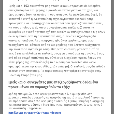
Εμείς και οι
603
συνεργάτες μας αποθηκεύουμε προσωπικά δεδομένα,
όπως δεδομένα περιήγησης ή μοναδικά αναγνωριστικά στοιχεία, και
έχουμε πρόσβαση σε αυτά στη συσκευή σας. Αν επιλέξετε Αποδοχή, θα
καταστεί δυνατή η ενεργοποίηση τεχνολογιών παρακολούθησης
προκειμένου να υποστηριχθούν οι σκοποί που εμφανίζονται παρακάτω,
για τους οποίους εμείς και οι συνεργάτες μας επεξεργαζόμαστε τα
δεδομένα με σκοπό την παροχή υπηρεσιών. Αν επιλέξετε Απόρριψη όλων
όλων ή αποσύρετε τη συγκατάθεσή σας, οι εν λόγω τεχνολογίες θα
απενεργοποιηθούν. Αν απενεργοποιηθούν οι ιχνηλάτες, ορισμένο
περιεχόμενο και κάποιες από τις διαφημίσεις που βλέπετε ενδέχεται να
μην είναι τόσο σχετικές με εσάς. Μπορείτε να επανεμφανίσετε αυτό το
μενού για να αλλάξετε τις επιλογές σας ή να αποσύρετε τη συναίνεσή σας
ανά πάσα στιγμή πατώντας τον σύνδεσμο Διαχείριση προτιμήσεων στο
κάτω μέρος της ιστοσελίδας [ή το αιωρούμενο εικονίδιο στο κάτω
αριστερό μέρος της ιστοσελίδας, εάν υπάρχει]. Οι επιλογές σας θα τεθούν
σε ισχύ στον Ιστότοπος. Για περισσότερες λεπτομέρειες ανατρέξτε στην
Πολιτική Απορρήτου μας.
Εμείς και οι συνεργάτες μας επεξεργαζόμαστε δεδομένα
προκειμένου να παρασχεθούν τα εξής:
Χρήση επακριβών δεδομένων γεωεντοπισμού. Ακριβής σάρωση
χαρακτηριστικών συσκευής για αναγνώριση ταυτότητας. Αποθήκευση ή/
και πρόσβαση στα δεδομένα μιας συσκευής. Εξατομικευμένη διαφήμιση
και περιεχόμενο, μέτρηση διαφήμισης και περιεχομένου, έρευνα κοινού
και ανάπτυξη υπηρεσιών.
Κατάλογος συνεργατών (προμηθευτές)