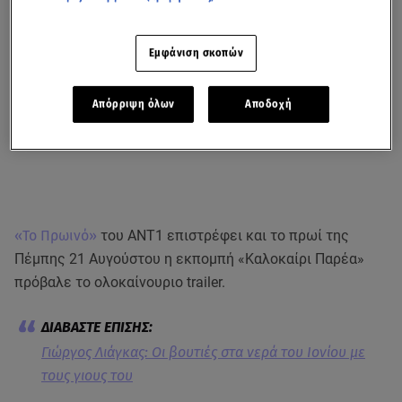
Εμφάνιση σκοπών
Απόρριψη όλων
Αποδοχή
«Το Πρωινό»
του ΑΝΤ1 επιστρέφει και το πρωί της
Πέμπης 21 Αυγούστου η εκπομπή «Καλοκαίρι Παρέα»
πρόβαλε το ολοκαίνουριο trailer.
Γιώργος Λιάγκας: Οι βουτιές στα νερά του Ιονίου με
τους γιους του