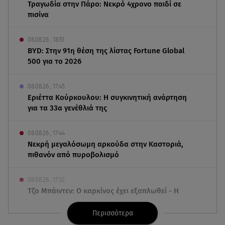
Τραγωδία στην Πάρο: Νεκρό 4χρονο παιδί σε
πισίνα
08.08.26 , 18:51
BYD: Στην 91η θέση της λίστας Fortune Global
500 για το 2026
08.08.26 , 17:45
Εριέττα Κούρκουλου: Η συγκινητική ανάρτηση
για τα 33α γενέθλιά της
08.08.26 , 17:44
Νεκρή μεγαλόσωμη αρκούδα στην Καστοριά,
πιθανόν από πυροβολισμό
08.08.26 , 17:32
Τζο Μπάιντεν: Ο καρκίνος έχει εξαπλωθεί - Η
ανακοίνωση του γιου του
Περισσότερα