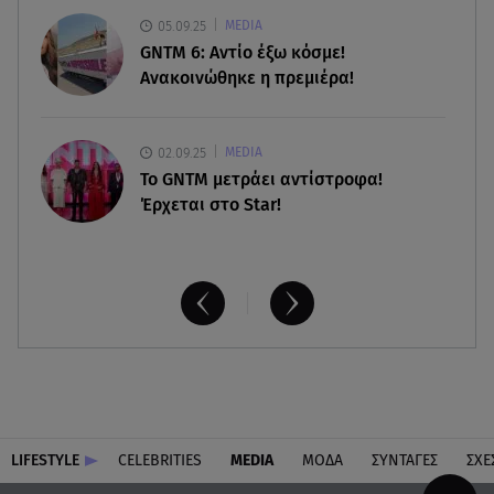
08.08.26 , 15:20
05.09.25
MEDIA
Δούκισσα Νομικού: Από τη Μύκονο «πετάχτηκε»
GNTM 6: Αντίο έξω κόσμε!
στη Γαλλική Πολυνησία!
Ανακοινώθηκε η πρεμιέρα!
02.09.25
MEDIA
Το GNTM μετράει αντίστροφα!
Έρχεται στο Star!
LIFESTYLE
CELEBRITIES
MEDIA
ΜΟΔΑ
ΣΥΝΤΑΓΕΣ
ΣΧΕ