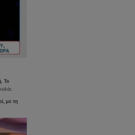
μου»
07.08.26 , 14:49
Πέθανε η δημοσιογράφος και
πρώην σύζυγος του Βασίλη
Χιώτη, Χριστίνα Πιτουρά
07.08.26 , 14:44
Στεφανίδου: «Κόβει» την ανάσα
με το σώμα της - Οι πόζες με
μαγιό
. Το
07.08.26 , 14:05
καλάι.
Μυστράς: «Τον έβαλα στον
καταψύκτη γιατί ήθελα να τον
ί, με τη
κρατήσω άφθαρτο»
07.08.26 , 14:00
K-beauty blush: Τα viral ρουζ
που υπόσχονται το πολυπόθητο