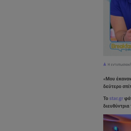
Η εντυπωσιακή 
«Μου έκαναν 
δεύτερο σπίτ
To
star.gr
φάν
διευθύντρια 