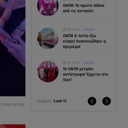
GNTM: Τα πρώτα πλάνα
από τις οντισιόν!
05.09.25
MEDIA
GNTM 6: Αντίο έξω
κόσμε! Ανακοινώθηκε η
πρεμιέρα!
02.09.25
MEDIA
Το GNTM μετράει
αντίστροφα! Έρχεται στο
Star!
Προβολή
5 από 15
 πίτας του Star