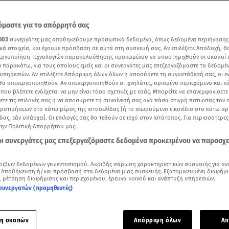
μαστε για το απόρρητό σας
603
συνεργάτες μας αποθηκεύουμε προσωπικά δεδομένα, όπως δεδομένα περιήγησης
κά στοιχεία, και έχουμε πρόσβαση σε αυτά στη συσκευή σας. Αν επιλέξετε Αποδοχή, θ
νεργοποίηση τεχνολογιών παρακολούθησης προκειμένου να υποστηριχθούν οι σκοποί
ι παρακάτω, για τους οποίους εμείς και οι συνεργάτες μας επεξεργαζόμαστε τα δεδομέ
υπηρεσιών. Αν επιλέξετε Απόρριψη όλων όλων ή αποσύρετε τη συγκατάθεσή σας, οι ε
 θα απενεργοποιηθούν. Αν απενεργοποιηθούν οι ιχνηλάτες, ορισμένο περιεχόμενο και κά
 που βλέπετε ενδέχεται να μην είναι τόσο σχετικές με εσάς. Μπορείτε να επανεμφανίσετ
ξετε τις επιλογές σας ή να αποσύρετε τη συναίνεσή σας ανά πάσα στιγμή πατώντας τον
προτιμήσεων στο κάτω μέρος της ιστοσελίδας [ή το αιωρούμενο εικονίδιο στο κάτω α
δας, εάν υπάρχει]. Οι επιλογές σας θα τεθούν σε ισχύ στον Ιστότοπος. Για περισσότερε
 την Πρωτοχρονιάτικη πίτα του/ βίντεο Breakfast@star
την Πολιτική Απορρήτου μας.
 οι συνεργάτες μας επεξεργαζόμαστε δεδομένα προκειμένου να παρασχ
Δείτε περισσότερα άρθρα μας στα αποτελέσματα αναζήτησης
ριβών δεδομένων γεωεντοπισμού. Ακριβής σάρωση χαρακτηριστικών συσκευής για αν
Add star.gr on Google
 Αποθήκευση ή/και πρόσβαση στα δεδομένα μιας συσκευής. Εξατομικευμένη διαφήμι
, μέτρηση διαφήμισης και περιεχομένου, έρευνα κοινού και ανάπτυξη υπηρεσιών.
συνεργατών (προμηθευτές)
ίτας του
Star
το βράδυ της Παρασκευής 14/3, στο Anassa City 
παρών» όλοι οι εργαζόμενοι του τηλεοπτικού σταθμού.
η σκοπών
Απόρριψη όλων
Απ