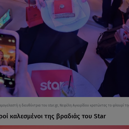
αμογελαστή η διευθύντρια του star.gr, Νεφέλη Αγκυρίδου κρατώντας το φλουρί της
ροί καλεσμένοι της βραδιάς του Star