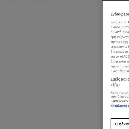
Ενδιαφερό
Εμείς και οι
αναγνωριστι
δυνατή η ε
εμφανίζοντα
την παροχή 
τεχνολογίες
διαφημίσεις
για να αλλά
Διαχείριση 
της ιστοσελί
To Star έκοψε
ανατρέξτε σ
Εμείς και
εξής:
Χρήση επακ
ταυτότητας.
περιεχόμενο
Κατάλογος 
Στην κοπή π
έδωσαν το «
Εμφάνισ