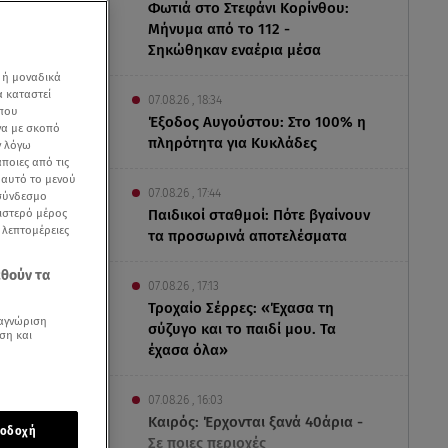
Φωτιά στο Στεφάνι Κορίνθου:
Μήνυμα από το 112 -
Σηκώθηκαν εναέρια μέσα
 ή μοναδικά
α καταστεί
07.08.26 , 18:34
 που
Έξοδος Αυγούστου: Στο 100% η
να με σκοπό
πληρότητα για Κυκλάδες
ν λόγω
ποιες από τις
ε αυτό το μενού
07.08.26 , 17:44
 σύνδεσμο
ριστερό μέρος
Παιδικοί σταθμοί: Πότε βγαίνουν
ς λεπτομέρειες
τα προσωρινά αποτελέσματα
εθούν τα
07.08.26 , 17:13
Τροχαίο Σέρρες: «Έχασα τη
αγνώριση
σύζυγο και το παιδί μου. Τα
ση και
έχασα όλα»
Events,
07.08.26 , 16:03
Καιρός: Έρχονται ξανά 40άρια -
οδοχή
Σε ποιες περιοχές