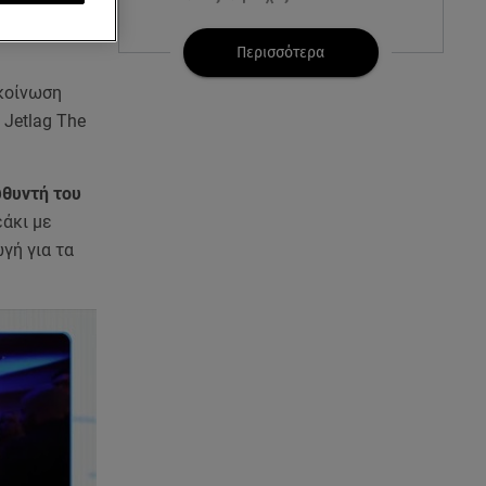
07.08.26 , 16:00
Περισσότερα
Ανακάλυψε ξανά τη δύναμή
ακοίνωση
σου: μην σε τρομάζει η μυϊκή
απώλεια
Jetlag The
07.08.26 , 15:24
υθυντή του
Ιωάννα Τούνη - Δημήτρης
Σπυριδωνίδης: Η throwback
εάκι με
φωτογραφία από την Ίμπιζα
γή για τα
07.08.26 , 15:21
Toyota C-HR: Δέκα χρόνια
ξεχωριστής καινοτομίας και
επιτυχίας
07.08.26 , 15:09
Τροχαίο Σέρρες: «Δεν πρόλαβα
να κάνω κάτι κι έπεσε πάνω