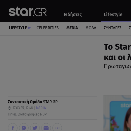
Αθλητικά
Quiz
Ειδήσεις
Lifestyle
Αυτοκίνητο
LIFESTYLE
CELEBRITIES
MEDIA
ΜΟΔΑ
ΣΥΝΤΑΓΕΣ
Σ
Το Sta
και οι
Πρωταγωνί
Συντακτική Ομάδα
STAR.GR
17.03.25, 12:48
MEDIA
Πηγή: φωτογραφίες NDP