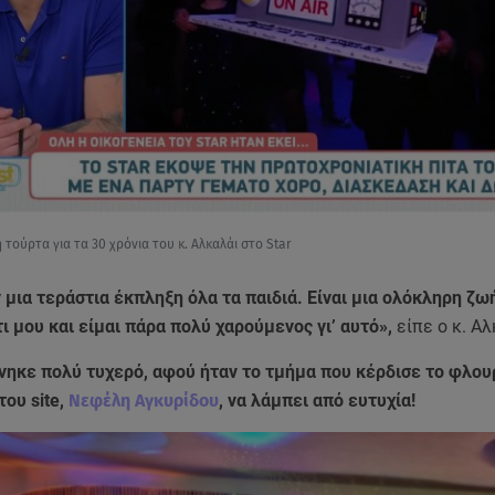
τούρτα για τα 30 χρόνια του κ. Αλκαλάι στο Star
μια τεράστια έκπληξη όλα τα παιδιά. Είναι μια ολόκληρη ζωή
ι μου και είμαι πάρα πολύ χαρούμενος γι’ αυτό»,
είπε ο κ. Αλ
ηκε πολύ τυχερό, αφού ήταν το τμήμα που κέρδισε το φλουρ
του site,
Νεφέλη Αγκυρίδου
, να λάμπει από ευτυχία!