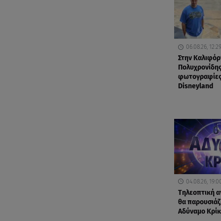
06.08.26, 12:2
Στην Καλιφόρ
Πολυχρονίδης
φωτογραφίες
Disneyland
04.08.26, 19:0
Τηλεοπτική α
θα παρουσιάζε
Αδύναμο Κρίκ