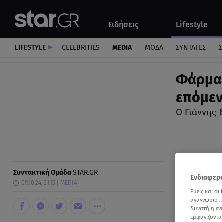
Αθλητικά
Quiz
Ειδήσεις
Lifestyle
Αυτοκίνητο
LIFESTYLE
CELEBRITIES
MEDIA
ΜΟΔΑ
ΣΥΝΤΑΓΕΣ
Σ
Φάρμα 
επόμεν
Ο Γιάννης 
Συντακτική Ομάδα
STAR.GR
Ενδιαφερό
09.10.24, 21:15
MEDIA
Εμείς και οι
αναγνωριστι
δυνατή η ε
εμφανίζοντα