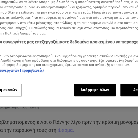
υπηρεσιών. Αν επιλέξετε Απόρριψη όλων όλων ή αποσύρετε τη συγκατάθεσή σας, οι ε
 θα απενεργοποιηθούν. Αν απενεργοποιηθούν οι ιχνηλάτες, ορισμένο περιεχόμενο και κά
 που βλέπετε ενδέχεται να μην είναι τόσο σχετικές με εσάς. Μπορείτε να επανεμφανίσετ
ξετε τις επιλογές σας ή να αποσύρετε τη συναίνεσή σας ανά πάσα στιγμή πατώντας τον
προτιμήσεων στο κάτω μέρος της ιστοσελίδας [ή το αιωρούμενο εικονίδιο στο κάτω α
δας, εάν υπάρχει]. Οι επιλογές σας θα τεθούν σε ισχύ στον Ιστότοπος. Για περισσότερε
την Πολιτική Απορρήτου μας.
 οι συνεργάτες μας επεξεργαζόμαστε δεδομένα προκειμένου να παρασχ
ριβών δεδομένων γεωεντοπισμού. Ακριβής σάρωση χαρακτηριστικών συσκευής για αν
 Αποθήκευση ή/και πρόσβαση στα δεδομένα μιας συσκευής. Εξατομικευμένη διαφήμι
, μέτρηση διαφήμισης και περιεχομένου, έρευνα κοινού και ανάπτυξη υπηρεσιών.
συνεργατών (προμηθευτές)
Δείτε περισσότερα άρθρα μας στα αποτελέσματα αναζήτησης
η σκοπών
Απόρριψη όλων
Απ
Add star.gr on Google
βληματισμοί του Γιάννη
οβληματισμένος είναι ο Γιάννης λίγο πριν την κρίσιμη μονομα
ια την παραμονή τους στη
Φάρμα.