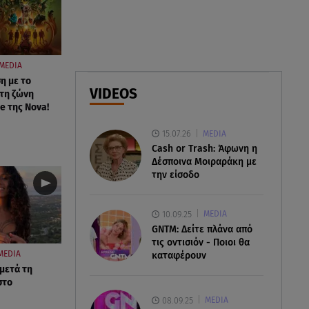
ελικόπτερα στη φωτιά και ο
ρόλος του «συνδέσμου»
06.08.26 , 20:16
MEDIA
Αθηνά Οικονομάκου από την
η με το
Μπόρα Μπόρα: «Έσκασε όλη η
VIDEOS
τη ζώνη
κούραση του χειμώνα»
e της Nova!
15.07.26
MEDIA
06.08.26 , 20:04
Cash or Trash: Άφωνη η
Σαμοθράκη: Συγκλονιστική
Δέσποινα Μοιραράκη με
διάσωση 15χρονης από
την είσοδο
δύσβατο φαράγγι
10.09.25
MEDIA
GNTM: Δείτε πλάνα από
τις οντισιόν - Ποιοι θα
MEDIA
καταφέρουν
 μετά τη
στο
08.09.25
MEDIA