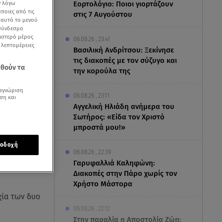
ν λόγω
Εορτολόγιο: Ποιοι γιορτάζουν
ποιες από τις
στις 7 Αυγούστου
ε αυτό το μενού
 σύνδεσμο
ριστερό μέρος
06.08.26 , 23:41
ς λεπτομέρειες
Βασιλική Ανδρίτσου: Ξεκίνησε
τις διακοπές με τον σύζυγο και
εθούν τα
την κορούλα της
αγνώριση
06.08.26 , 23:11
ση και
Αγγελική Ηλιάδη ανήμερα του
Σωτήρος: «Είδα τον Χριστό
μπροστά μου!»
οδοχή
06.08.26 , 22:39
Γαρυφαλλιά Καληφώνη:
Διακοπές στην Πάρο χωρίς τον
Χρήστο Μάστορα
χία των δυο
06.08.26 , 22:12
Στην παραλία η Αποστολία Ζώη: