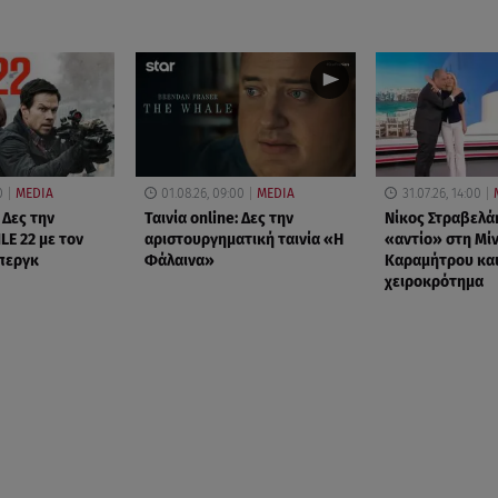
0
MEDIA
01.08.26, 09:00
MEDIA
31.07.26, 14:00
 Δες την
Ταινία online: Δες την
Νίκος Στραβελά
LE 22 με τον
αριστουργηματική ταινία «Η
«αντίο» στη Μί
περγκ
Φάλαινα»
Καραμήτρου και
χειροκρότημα