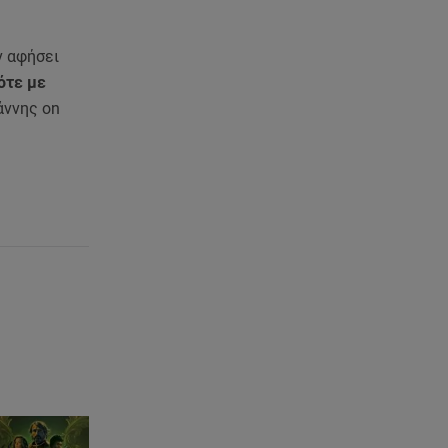
ανακοίνωση του ράπερ στα
social media
ν αφήσει
06.08.26 , 21:22
ότε με
Ισραήλ - Κύπρος - Κρήτη: Το
άννης on
μεγαλύτερο υποθαλάσσιο
καλώδιο στον κόσμο
06.08.26 , 21:07
Motor Oil: Δωρεά
πυροσβεστικών οχημάτων και
εξοπλισμού στον Άγιο Βασίλειο
06.08.26 , 20:49
Άκης Παυλόπουλος: Η τρυφερή
εξομολόγηση της συζύγου του,
Ελένης Φωτοπούλου
06.08.26 , 20:25
Πώς επικοινωνούν τα