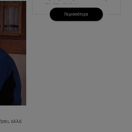
«Γεμάτη αλμύρα»
Περισσότερα
06.08.26 , 22:10
Κλήρωση Τζόκερ 6/8/2026: Οι
τυχεροί αριθμοί για τα
2.500.000 ευρώ
06.08.26 , 22:02
Σύγκρουση τραμ στη Γερμανία:
25 τραυματίες, 7 σε σοβαρή
κατάσταση
06.08.26 , 21:59
Νέες τουρκικές προκλήσεις στο
Αιγαίο - Αερομαχία με ελληνικά
F-16
06.08.26 , 21:31
ήσει, αλλά
Τροχαίο για τον Mike - Η