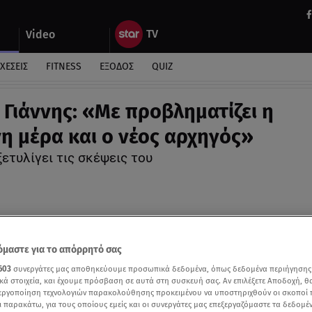
Video
ΧΕΣΕΙΣ
FITNESS
ΕΞΟΔΟΣ
QUIZ
Γιάννης: «Με προβληματίζει η
η μέρα και ο νέος αρχηγός»
ξετυλίγει τις σκέψεις του
μαστε για το απόρρητό σας
603
συνεργάτες μας αποθηκεύουμε προσωπικά δεδομένα, όπως δεδομένα περιήγησης
κά στοιχεία, και έχουμε πρόσβαση σε αυτά στη συσκευή σας. Αν επιλέξετε Αποδοχή, θ
νεργοποίηση τεχνολογιών παρακολούθησης προκειμένου να υποστηριχθούν οι σκοποί
ι παρακάτω, για τους οποίους εμείς και οι συνεργάτες μας επεξεργαζόμαστε τα δεδομέ