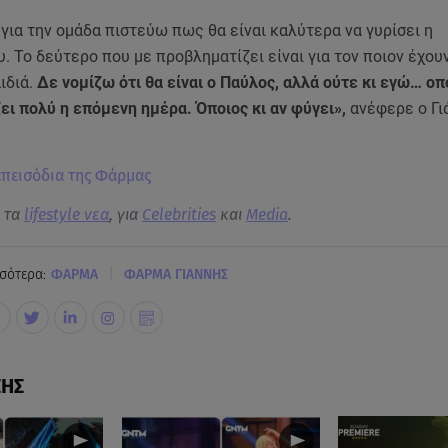
για την ομάδα πιστεύω πως θα είναι καλύτερα να γυρίσει η
. Το δεύτερο που με προβληματίζει είναι για τον ποιον έχου
ιδιά.
Δε νομίζω ότι θα είναι ο Παύλος, αλλά ούτε κι εγώ… οπ
ει πολύ η επόμενη ημέρα. Όποιος κι αν φύγει»,
ανέφερε ο Γι
 επεισόδια της Φάρμας
α τα
lifestyle νεα
, για
Celebrities
και
Media
.
|
σότερα:
ΦΑΡΜΑ
ΦΑΡΜΑ ΓΙΑΝΝΗΣ
ΣΗΣ