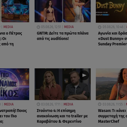
9
MEDIA
05.08.26, 12:51
MEDIA
05.08.26, 10:46
νια ο Πέτρος
GNTM: Δείτε τα πρώτα πλάνα
Αγωνία και δράσ
: Οι
από τις auditions!
«Dust Bunny» σ
 από τη
Sunday Premier
0
MEDIA
03.08.26, 17:11
MEDIA
03.08.26, 11:55
νατροπή! Ποιος
Στούντιο 4: Η επίσημη
Wasan: Tι κάνει
ι τον Πιο
ανακοίνωση και το trailer με
συμμετοχή της 
ο;
Καραβάτου & Φερεντίνο
MasterChef