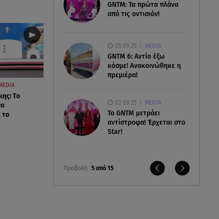
GNTM: Τα πρώτα πλάνα
από τις οντισιόν!
05.09.25
MEDIA
GNTM 6: Αντίο έξω
κόσμε! Ανακοινώθηκε η
πρεμιέρα!
MEDIA
κης: Το
02.09.25
MEDIA
να
Το GNTM μετράει
 το
αντίστροφα! Έρχεται στο
Star!
Προβολή
5 από 15