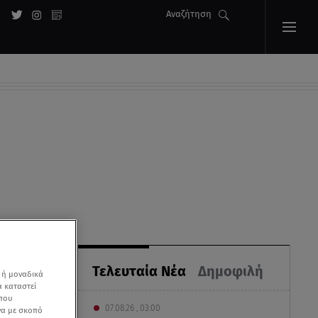
Αναζήτηση
Τελευταία Νέα
Δημοφιλή
 ή μοναδικά
α καταστεί
 που
07.08.26 , 03:00
να με σκοπό