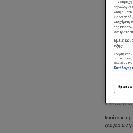
την παροχή 
τεχνολογίες
διαφημίσεις
για να αλλά
Διαχείριση 
της ιστοσελί
ανατρέξτε σ
Εμείς και
εξής:
Χρήση επακ
ταυτότητας.
περιεχόμενο
Κατάλογος 
Εμφάνισ
Φάρμα: Οι προ
Ιδιαίτερα πρ
ζευγαριών γ