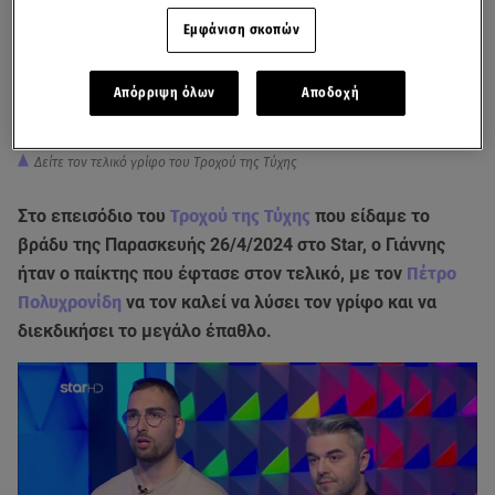
Εμφάνιση σκοπών
Απόρριψη όλων
Αποδοχή
Δείτε τον τελικό γρίφο του Τροχού της Τύχης
Στο επεισόδιο του
Τροχού της Τύχης
που είδαμε το
βράδυ της Παρασκευής 26/4/2024 στο Star, ο Γιάννης
ήταν ο παίκτης που έφτασε στον τελικό, με τον
Πέτρο
Πολυχρονίδη
να τον καλεί να λύσει τον γρίφο και να
διεκδικήσει το μεγάλο έπαθλο.