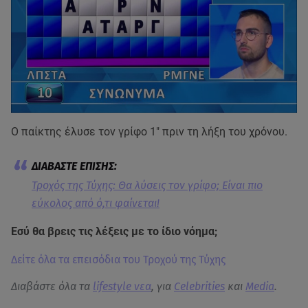
Ο παίκτης έλυσε τον γρίφο 1" πριν τη λήξη του χρόνου.
Τροχός της Τύχης: Θα λύσεις τον γρίφο; Είναι πιο
εύκολος από ό,τι φαίνεται!
Εσύ θα βρεις τις λέξεις με το ίδιο νόημα;
Δείτε όλα τα επεισόδια του Τροχού της Τύχης
Διαβάστε όλα τα
lifestyle νεα
, για
Celebrities
και
Media
.