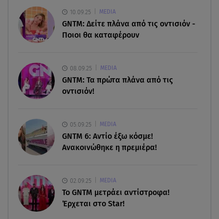
10.09.25
MEDIA
06.08.26 , 20:25
GNTM: Δείτε πλάνα από τις οντισιόν -
Πώς επικοινωνούν τα ελικόπτερα στη φωτιά και
Ποιοι θα καταφέρουν
ο ρόλος του «συνδέσμου»
06.08.26 , 20:16
08.09.25
MEDIA
Αθηνά Οικονομάκου από την Μπόρα Μπόρα:
GNTM: Τα πρώτα πλάνα από τις
«Έσκασε όλη η κούραση του χειμώνα»
οντισιόν!
06.08.26 , 20:04
Σαμοθράκη: Συγκλονιστική διάσωση 15χρονης
05.09.25
MEDIA
από δύσβατο φαράγγι
GNTM 6: Αντίο έξω κόσμε!
Ανακοινώθηκε η πρεμιέρα!
02.09.25
MEDIA
Το GNTM μετράει αντίστροφα!
Έρχεται στο Star!