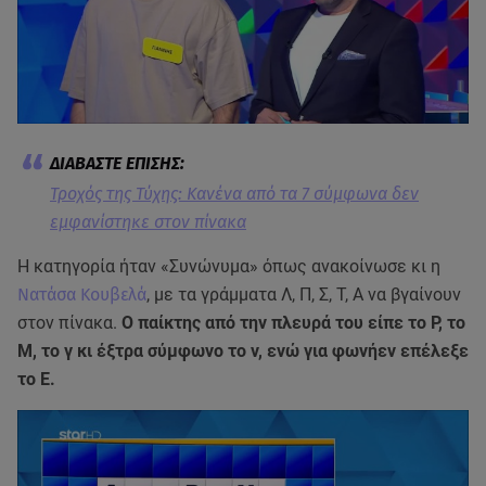
Τροχός της Τύχης: Κανένα από τα 7 σύμφωνα δεν
εμφανίστηκε στον πίνακα
Η κατηγορία ήταν «Συνώνυμα» όπως ανακοίνωσε κι η
Νατάσα Κουβελά
, με τα γράμματα Λ, Π, Σ, Τ, Α να βγαίνουν
στον πίνακα.
Ο παίκτης από την πλευρά του είπε το Ρ, το
Μ, το γ κι έξτρα σύμφωνο το ν, ενώ για φωνήεν επέλεξε
το Ε.