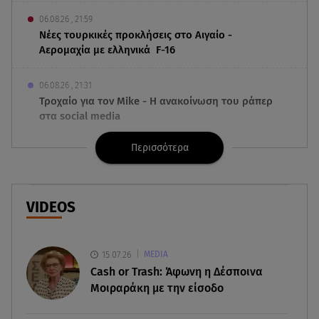
06.08.26 , 21:59
Νέες τουρκικές προκλήσεις στο Αιγαίο -
Αερομαχία με ελληνικά F-16
06.08.26 , 21:31
Τροχαίο για τον Mike - Η ανακοίνωση του ράπερ
στα social media
Περισσότερα
06.08.26 , 21:22
Ισραήλ - Κύπρος - Κρήτη: Το μεγαλύτερο
υποθαλάσσιο καλώδιο στον κόσμο
VIDEOS
06.08.26 , 21:07
Motor Oil: Δωρεά πυροσβεστικών οχημάτων και
εξοπλισμού στον Άγιο Βασίλειο
15.07.26
MEDIA
Cash or Trash: Άφωνη η Δέσποινα
06.08.26 , 20:49
Μοιραράκη με την είσοδο
Άκης Παυλόπουλος: Η τρυφερή εξομολόγηση
της συζύγου του, Ελένης Φωτοπούλου