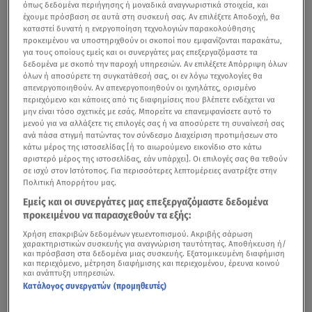
όπως δεδομένα περιήγησης ή μοναδικά αναγνωριστικά στοιχεία, και
έχουμε πρόσβαση σε αυτά στη συσκευή σας. Αν επιλέξετε Αποδοχή, θα
καταστεί δυνατή η ενεργοποίηση τεχνολογιών παρακολούθησης
προκειμένου να υποστηριχθούν οι σκοποί που εμφανίζονται παρακάτω,
για τους οποίους εμείς και οι συνεργάτες μας επεξεργαζόμαστε τα
δεδομένα με σκοπό την παροχή υπηρεσιών. Αν επιλέξετε Απόρριψη όλων
όλων ή αποσύρετε τη συγκατάθεσή σας, οι εν λόγω τεχνολογίες θα
απενεργοποιηθούν. Αν απενεργοποιηθούν οι ιχνηλάτες, ορισμένο
περιεχόμενο και κάποιες από τις διαφημίσεις που βλέπετε ενδέχεται να
μην είναι τόσο σχετικές με εσάς. Μπορείτε να επανεμφανίσετε αυτό το
μενού για να αλλάξετε τις επιλογές σας ή να αποσύρετε τη συναίνεσή σας
ανά πάσα στιγμή πατώντας τον σύνδεσμο Διαχείριση προτιμήσεων στο
κάτω μέρος της ιστοσελίδας [ή το αιωρούμενο εικονίδιο στο κάτω
αριστερό μέρος της ιστοσελίδας, εάν υπάρχει]. Οι επιλογές σας θα τεθούν
σε ισχύ στον Ιστότοπος. Για περισσότερες λεπτομέρειες ανατρέξτε στην
Πολιτική Απορρήτου μας.
Εμείς και οι συνεργάτες μας επεξεργαζόμαστε δεδομένα
προκειμένου να παρασχεθούν τα εξής:
Χρήση επακριβών δεδομένων γεωεντοπισμού. Ακριβής σάρωση
χαρακτηριστικών συσκευής για αναγνώριση ταυτότητας. Αποθήκευση ή/
και πρόσβαση στα δεδομένα μιας συσκευής. Εξατομικευμένη διαφήμιση
και περιεχόμενο, μέτρηση διαφήμισης και περιεχομένου, έρευνα κοινού
και ανάπτυξη υπηρεσιών.
Κατάλογος συνεργατών (προμηθευτές)