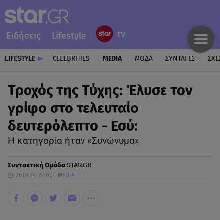
Ειδήσεις
Lifestyle
LIFESTYLE
CELEBRITIES
MEDIA
ΜΟΔΑ
ΣΥΝΤΑΓΕΣ
ΣΧΕ
Τροχός της Τύχης: Έλυσε τον
γρίφο στο τελευταίο
δευτερόλεπτο - Εσύ:
Η κατηγορία ήταν «Συνώνυμα»
Συντακτική Ομάδα
STAR.GR
26.04.24, 20:00
MEDIA