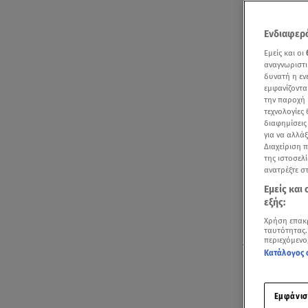
Ενδιαφερό
Εμείς και οι
αναγνωριστι
δυνατή η ε
εμφανίζοντα
την παροχή 
τεχνολογίες
διαφημίσεις
για να αλλά
Διαχείριση 
της ιστοσελί
ανατρέξτε σ
Εμείς και
εξής:
Χρήση επακ
ταυτότητας.
περιεχόμενο
Το 6ο, ανατ
Κατάλογος 
έρχεται από
Οι σπουδαστ
Εμφάνισ