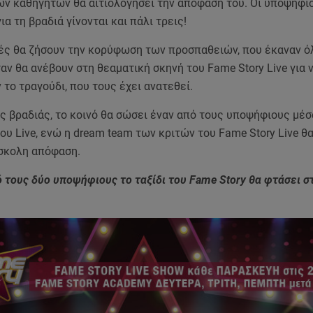
ων καθηγητών θα αιτιολογήσει την απόφασή του. Οι υποψήφι
α τη βραδιά γίνονται και πάλι τρεις!
ές θα ζήσουν την κορύφωση των προσπαθειών, που έκαναν ό
αν θα ανέβουν στη θεαματική σκηνή του Fame Story Live για 
το τραγούδι, που τους έχει ανατεθεί.
ς βραδιάς, το κοινό θα σώσει έναν από τους υποψήφιους μέσ
υ Live, ενώ η dream team των κριτών του Fame Story Live θα
ύσκολη απόφαση.
ό τους δύο υποψήφιους το ταξίδι του Fame Story θα φτάσει σ