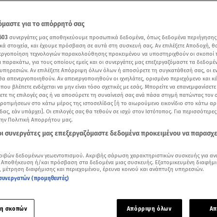
μαστε για το απόρρητό σας
603
συνεργάτες μας αποθηκεύουμε προσωπικά δεδομένα, όπως δεδομένα περιήγησης
κά στοιχεία, και έχουμε πρόσβαση σε αυτά στη συσκευή σας. Αν επιλέξετε Αποδοχή, θ
νεργοποίηση τεχνολογιών παρακολούθησης προκειμένου να υποστηριχθούν οι σκοποί
ι παρακάτω, για τους οποίους εμείς και οι συνεργάτες μας επεξεργαζόμαστε τα δεδομέ
υπηρεσιών. Αν επιλέξετε Απόρριψη όλων όλων ή αποσύρετε τη συγκατάθεσή σας, οι ε
 θα απενεργοποιηθούν. Αν απενεργοποιηθούν οι ιχνηλάτες, ορισμένο περιεχόμενο και κά
 που βλέπετε ενδέχεται να μην είναι τόσο σχετικές με εσάς. Μπορείτε να επανεμφανίσετ
ξετε τις επιλογές σας ή να αποσύρετε τη συναίνεσή σας ανά πάσα στιγμή πατώντας τον
προτιμήσεων στο κάτω μέρος της ιστοσελίδας [ή το αιωρούμενο εικονίδιο στο κάτω α
δας, εάν υπάρχει]. Οι επιλογές σας θα τεθούν σε ισχύ στον Ιστότοπος. Για περισσότερε
την Πολιτική Απορρήτου μας.
Δείτε περισσότερα άρθρα μας στα αποτελέσματα αναζήτησης
 οι συνεργάτες μας επεξεργαζόμαστε δεδομένα προκειμένου να παρασχ
Add star.gr on Google
ριβών δεδομένων γεωεντοπισμού. Ακριβής σάρωση χαρακτηριστικών συσκευής για αν
 Αποθήκευση ή/και πρόσβαση στα δεδομένα μιας συσκευής. Εξατομικευμένη διαφήμι
, μέτρηση διαφήμισης και περιεχομένου, έρευνα κοινού και ανάπτυξη υπηρεσιών.
ρεπτικά συναρπαστικό,
Fame Story
Live με τον μοναδικό Νίκο
συνεργατών (προμηθευτές)
ψε, Παρασκευή 3 Νοεμβρίου στις 21:00!
ές της πιο διάσημης μουσικής, τηλεοπτικής Ακαδημίας θα α
η σκοπών
Απόρριψη όλων
Απ