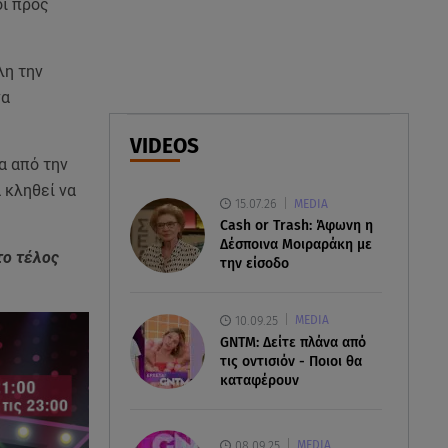
οι προς
07.08.26 , 17:13
Τροχαίο Σέρρες: «Έχασα τη
σύζυγο και το παιδί μου. Τα
λη την
έχασα όλα»
να
07.08.26 , 16:00
VIDEOS
Ανακάλυψε ξανά τη δύναμή
α από την
σου: μην σε τρομάζει η μυϊκή
 κληθεί να
απώλεια
15.07.26
MEDIA
Cash or Trash: Άφωνη η
Δέσποινα Μοιραράκη με
το τέλος
την είσοδο
10.09.25
MEDIA
GNTM: Δείτε πλάνα από
τις οντισιόν - Ποιοι θα
καταφέρουν
08.09.25
MEDIA