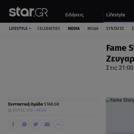
Αθλητικά
Quiz
Ειδήσεις
Lifestyle
Αυτοκίνητο
LIFESTYLE
CELEBRITIES
MEDIA
ΜΟΔΑ
ΣΥΝΤΑΓΕΣ
Σ
Fame S
Ζευγαρ
Στις 21:00
Συντακτική Ομάδα
STAR.GR
03.11.23, 12:10
MEDIA