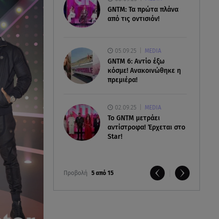
GNTM: Τα πρώτα πλάνα
από τις οντισιόν!
05.09.25
MEDIA
GNTM 6: Αντίο έξω
κόσμε! Ανακοινώθηκε η
πρεμιέρα!
02.09.25
MEDIA
Το GNTM μετράει
αντίστροφα! Έρχεται στο
Star!
Προβολή
5 από 15