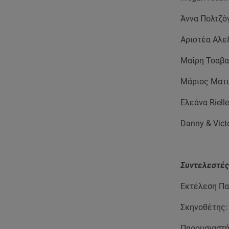
Άννα Πολτζόγ
Αριστέα Αλε
Μαίρη Τσαβα
Μάριος Ματι
Ελεάνα Riell
Danny & Vict
Συντελεστές 
Εκτέλεση Πα
Σκηνοθέτης:
Παρουσιαστή