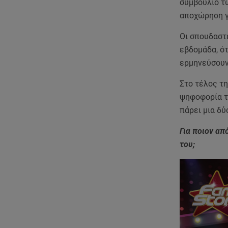
συμβούλιο τ
αποχώρηση γι
Οι σπουδαστ
εβδομάδα, ότ
ερμηνεύσουν 
Στο τέλος τη
ψηφοφορία το
πάρει μια δ
Για ποιον απ
του;