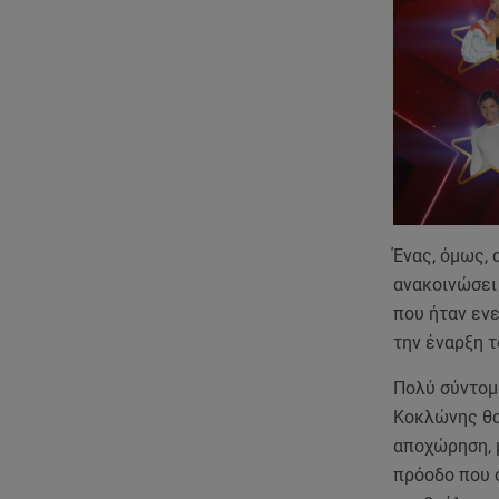
Ένας, όμως,
ανακοινώσει 
που ήταν ενε
την έναρξη τ
Πολύ σύντομα
Κοκλώνης θα
αποχώρηση, 
πρόοδο που 