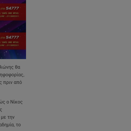
διαμέρισμα της 38χρονης Λίζα
07.08.26 , 19:15
Συντάξεις Σεπτεμβρίου: Πότε θα
μπουν τα χρήματα στους
λογαριασμούς
07.08.26 , 18:45
Φωτιά στο Στεφάνι Κορίνθου:
Μήνυμα από το 112 -
κλώνης θα
Σηκώθηκαν εναέρια μέσα
ψηφοφορίας,
ς πριν από
07.08.26 , 18:34
Έξοδος Αυγούστου: Στο 100% η
πληρότητα για Κυκλάδες
θώς ο Νίκος
ς
07.08.26 , 17:44
Παιδικοί σταθμοί: Πότε βγαίνουν
 με την
τα προσωρινά αποτελέσματα
δημία, το