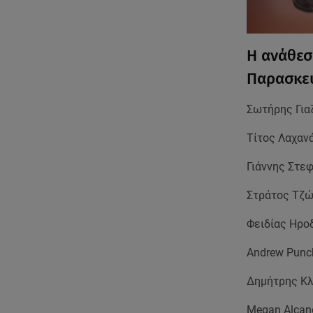
Η ανάθεσ
Παρασκευ
Σωτήρης Για
Τίτος Λαχανά
Γιάννης Στε
Στράτος Τζώρ
Φειδίας Ηροδ
Andrew Punc
Δημήτρης Κλε
Μegan Alcan