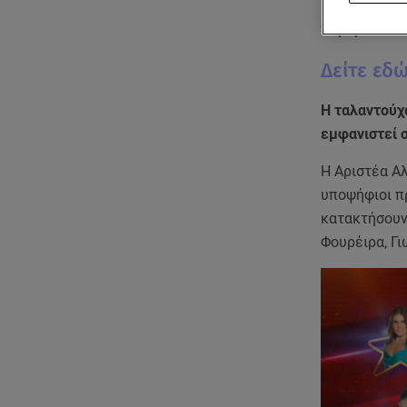
και αυτή την
παραμείνουν 
Δείτε εδ
Η ταλαντούχα
εμφανιστεί σ
Η Αριστέα Αλ
υποψήφιοι πρ
κατακτήσουν 
Φουρέιρα, Γι