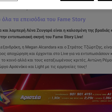
 εβδομάδα με τη σκηνή, ελπίζοντας να μείνουν ζωντανοί και 
στο Fame Story!
ώ όλα τα επεισόδια του Fame Story
 και λαμπερή Λένα Ζευγαρά είναι η καλεσμένη της βραδιάς 
την εντυπωσιακή σκηνή του Fame Story Live!
εξανδράκη, η Megan Alcandara και ο Στράτος Τζώρτζης, είναι
ος αποχώρηση και έρχονται στο Live για να εντυπωσιάσουν κ
το κοινό αλλά και τους καταξιωμένους κριτές, Αντώνη Ρέμο
ώργο Αρσενάκο και Light με τις ερμηνείες τους!