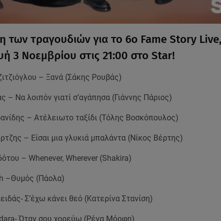
η των τραγουδιών για το 6ο Fame Story Live
ή 3 Νοεμβρίου στις 21:00 στο Star!
ζιτζιόγλου – Ξανά (Σάκης Ρουβάς)
ς – Να λοιπόν γιατί σ’αγάπησα (Γιάννης Πάριος)
φανίδης – Ατέλειωτο ταξίδι (Τόλης Βοσκόπουλος)
τζης – Είσαι μια γλυκιά μπαλάντα (Νίκος Βέρτης)
ότου – Whenever, Wherever (Shakira)
h –Θυμός (Πάολα)
ιδάς- Σ’έχω κάνει θεό (Κατερίνα Στανίση)
dara- Όταν σου χορεύω (Ρένα Μόρφη)