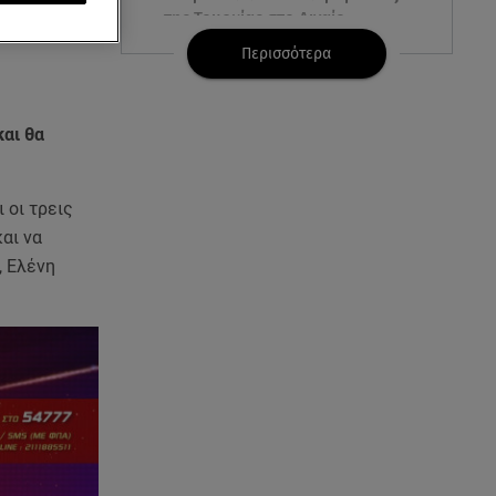
να
της Τουρκίας στο Αιγαίο
Περισσότερα
07.08.26 , 21:00
MINI Aceman E: Τα αξεσουάρ για
περιπετειώδεις διαδρομές
και θα
07.08.26 , 20:47
Χανιά: Νεκρή βρέθηκε
 οι τρεις
αγνοούμενη - Ξέφυγε από
αι να
αστυνομικούς που την
, Ελένη
εντόπισαν
07.08.26 , 20:18
Μυστράς: Κρίσιμος για το
κατηγορητήριο ο χρόνος
θανάτου του 90χρονου
07.08.26 , 20:13
Κυψέλη: Tι βρέθηκε στο