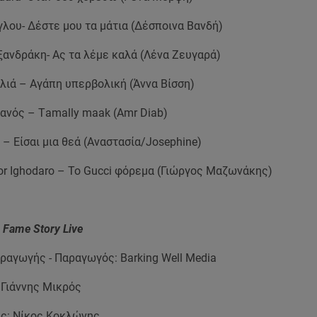
λου- Δέστε μου τα μάτια (Δέσποινα Βανδή)
ξανδράκη- Ας τα λέμε καλά (Λένα Ζευγαρά)
λιά – Αγάπη υπερβολική (Άννα Βίσση)
ανός – Τamally maak (Amr Diab)
e – Είσαι μια θεά (Αναστασία/Josephine)
or Ighodaro – Το Gucci φόρεμα (Γιώργος Μαζωνάκης)
Fame Story Live
ραγωγής - Παραγωγός: Barking Well Media
 Γιάννης Μικρός
ς: Νίκος Κοκλώνης