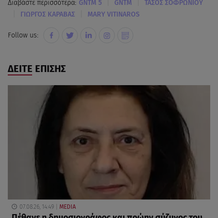
|
|
Διαβάστε περισσότερα:
GNTM 5
GNTM
ΤΑΣΟΣ ΣΟΦΡΩΝΙΟΥ
|
|
ΓΙΩΡΓΟΣ ΚΑΡΑΒΑΣ
MARY VITINAROS
Follow us:
ΔΕΙΤΕ ΕΠΙΣΗΣ
07.08.26, 14:49
MEDIA
Πέθανε η δημοσιογράφος και πρώην σύζυγος του