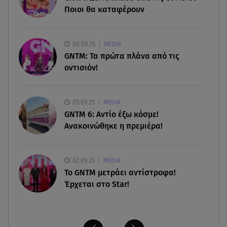
μεθυσμένο τουρίστα
Ποιοι θα καταφέρουν
08.08.26 , 22:33
Αλεξανδρούπολη: Ανασύρθηκε χωρίς τις
08.09.25
MEDIA
αισθήσεις του ηλικιωμένος από πηγάδι
GNTM: Τα πρώτα πλάνα από τις
οντισιόν!
08.08.26 , 22:15
Θεσσαλονίκη: Τρύπησαν με τρυπάνι και
δηλητηρίασαν δύο δέντρα
05.09.25
MEDIA
GNTM 6: Αντίο έξω κόσμε!
Ανακοινώθηκε η πρεμιέρα!
02.09.25
MEDIA
Το GNTM μετράει αντίστροφα!
Έρχεται στο Star!