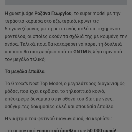
Η guest judge
Ροζάνα Γεωργίου
, το super model με την
τεράστια καριέρα στο εξωτερικό, κρίνει τις
διαγωνιζόμενες με τη ματιά ενός πολύ επιτυχημένου
μοντέλου, οι οποίες ακούν τα σχόλιά της με κομμένη την
ανάσα. Τελικά, ποια θα καταφέρει να πάρει τη δουλειά
και ποια θα αποχωρήσει από το
GNTM 5
, λίγο πριν από
τον μεγάλο τελικό;
Τα μεγάλα έπαθλα
Το Greece’s Next Top Model, o μεγαλύτερος διαγωνισμός
μόδας, που έχει κερδίσει το τηλεοπτικό κοινό,
επέστρεψε δυναμικά στην οθόνη του Star, με νέες,
ασύγκριτες δοκιμασίες αλλά και σπουδαία έπαθλα!
Η νικήτρια του φετινού διαγωνισμού, θα κερδίσει:
- το σημαντικό
χρηματικό έπαθλο
των
50.000 ευρώ!