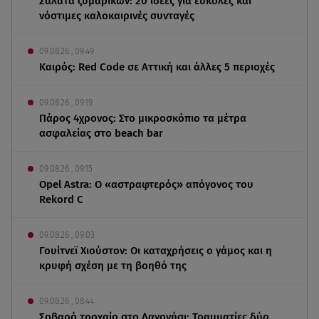
Σαλάτα ζυμαρικών: 20 ιδέες για εύκολες και
νόστιμες καλοκαιρινές συνταγές
09.08.26 , 09:49
Καιρός: Red Code σε Αττική και άλλες 5 περιοχές
09.08.26 , 09:19
Πάρος 4χρονος: Στο μικροσκόπιο τα μέτρα
ασφαλείας στο beach bar
09.08.26 , 09:15
Opel Astra: Ο «αστραφτερός» απόγονος του
Rekord C
09.08.26 , 09:03
Γουίτνεϊ Χιούστον: Οι καταχρήσεις ο γάμος και η
κρυφή σχέση με τη βοηθό της
09.08.26 , 08:44
Σοβαρό τροχαίο στο Λαγονήσι: Τραυματίες δύο