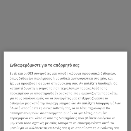
Ενδιαφερόμαστε για το απόρρητό σας
Εμείς και οι
603
συνεργάτες μας αποθηκεύουμε προσωπικά δεδομένα,
όπως δεδομένα περιήγησης ή μοναδικά αναγνωριστικά στοιχεία, και
έχουμε πρόσβαση σε αυτά στη συσκευή σας. Αν επιλέξετε Αποδοχή, θα
καταστεί δυνατή η ενεργοποίηση τεχνολογιών παρακολούθησης
προκειμένου να υποστηριχθούν οι σκοποί που εμφανίζονται παρακάτω,
για τους οποίους εμείς και οι συνεργάτες μας επεξεργαζόμαστε τα
δεδομένα με σκοπό την παροχή υπηρεσιών. Αν επιλέξετε Απόρριψη όλων
όλων ή αποσύρετε τη συγκατάθεσή σας, οι εν λόγω τεχνολογίες θα
απενεργοποιηθούν. Αν απενεργοποιηθούν οι ιχνηλάτες, ορισμένο
περιεχόμενο και κάποιες από τις διαφημίσεις που βλέπετε ενδέχεται να
μην είναι τόσο σχετικές με εσάς. Μπορείτε να επανεμφανίσετε αυτό το
μενού για να αλλάξετε τις επιλογές σας ή να αποσύρετε τη συναίνεσή σας