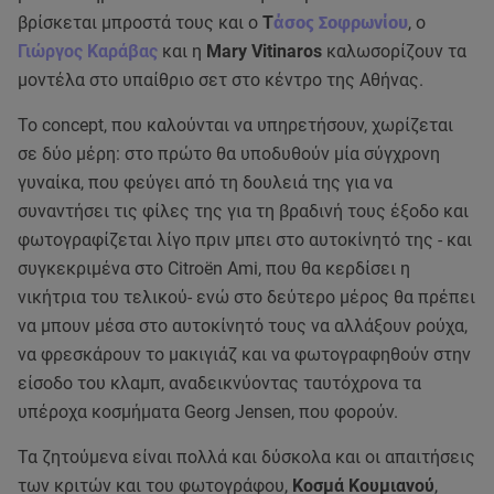
βρίσκεται μπροστά τους και ο
Τ
άσος Σοφρωνίου
, ο
Γιώργος Καράβας
και η
Mary Vitinaros
καλωσορίζουν τα
μοντέλα στο υπαίθριο σετ στο κέντρο της Αθήνας.
Το concept, που καλούνται να υπηρετήσουν, χωρίζεται
σε δύο μέρη: στο πρώτο θα υποδυθούν μία σύγχρονη
γυναίκα, που φεύγει από τη δουλειά της για να
συναντήσει τις φίλες της για τη βραδινή τους έξοδο και
φωτογραφίζεται λίγο πριν μπει στο αυτοκίνητό της - και
συγκεκριμένα στο Citroën Ami, που θα κερδίσει η
νικήτρια του τελικού- ενώ στο δεύτερο μέρος θα πρέπει
να μπουν μέσα στο αυτοκίνητό τους να αλλάξουν ρούχα,
να φρεσκάρουν το μακιγιάζ και να φωτογραφηθούν στην
είσοδο του κλαμπ, αναδεικνύοντας ταυτόχρονα τα
υπέροχα κοσμήματα Georg Jensen, που φορούν.
Τα ζητούμενα είναι πολλά και δύσκολα και οι απαιτήσεις
των κριτών και του φωτογράφου,
Κοσμά Κουμιανού
,