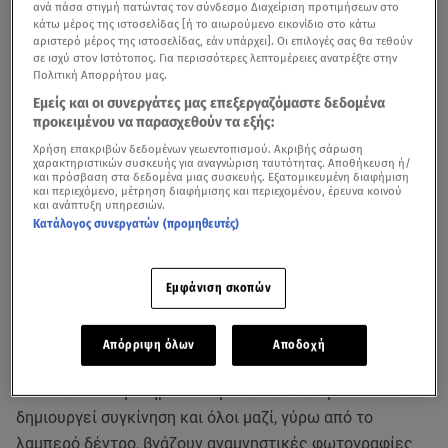
ανά πάσα στιγμή πατώντας τον σύνδεσμο Διαχείριση προτιμήσεων στο
κάτω μέρος της ιστοσελίδας [ή το αιωρούμενο εικονίδιο στο κάτω
αριστερό μέρος της ιστοσελίδας, εάν υπάρχει]. Οι επιλογές σας θα τεθούν
σε ισχύ στον Ιστότοπος. Για περισσότερες λεπτομέρειες ανατρέξτε στην
Πολιτική Απορρήτου μας.
Εμείς και οι συνεργάτες μας επεξεργαζόμαστε δεδομένα
προκειμένου να παρασχεθούν τα εξής:
Χρήση επακριβών δεδομένων γεωεντοπισμού. Ακριβής σάρωση
χαρακτηριστικών συσκευής για αναγνώριση ταυτότητας. Αποθήκευση ή/
και πρόσβαση στα δεδομένα μιας συσκευής. Εξατομικευμένη διαφήμιση
Η νέα μέρα στο σπίτι του
GNTM 5
ξεκινά με γλυκόπικρα
και περιεχόμενο, μέτρηση διαφήμισης και περιεχομένου, έρευνα κοινού
και ανάπτυξη υπηρεσιών.
σχόλια. Αφενός η
Μάρα
αισθάνεται έντονα την απουσία
Κατάλογος συνεργατών (προμηθευτές)
της μαμάς της
Μικαέλα
, που αποχώρησε και αφετέρου
κάποιες διαγωνιζόμενες διχάζονται για τις κινήσεις της
Αλεξίας
. Η διάθεση αλλάζει με την άφιξη της model
Εμφάνιση σκοπών
instructor
Mary Vitinaros
και του coach
Χρήστου
Μπίρμπα
, που έρχονται με διάθεση γιορτινή για να
Απόρριψη όλων
Αποδοχή
στολίσουν όλοι μαζί το χριστουγεννιάτικο δέντρο. Η
απουσία των αγαπημένων προσώπων των μοντέλων
δημιουργεί συγκίνηση και όλοι μαζί, γύρω από το
λαμπερό δέντρο, βγάζουν αναμνηστικές φωτογραφίες