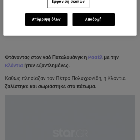
Εμφάνιση σκοπών
Απόρριψη όλων
Αποδοχή
Φτάνοντας στον ναό Παταλουάνγκ η
Ρασέλ
με την
Κλόντια
ήταν εξαντλημένες.
Καθώς πλησίαζαν τον Πέτρο Πολυχρονίδη, η Κλόντια
ζαλίστηκε και σωριάστηκε στο πάτωμα.