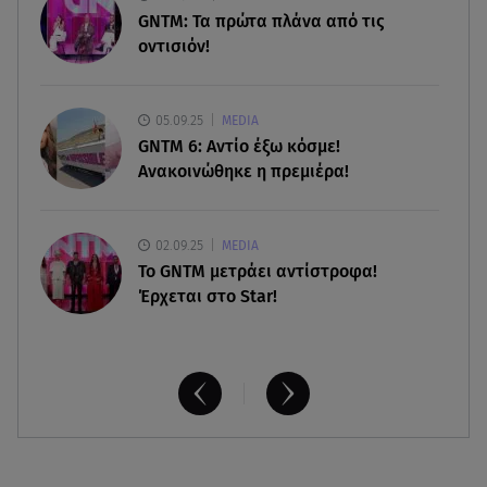
06.08.26 , 18:30
GNTM: Τα πρώτα πλάνα από τις
Ελενα Τσαβαλιά: Η throwback φωτογραφία της
οντισιόν!
με μπικίνι!
06.08.26 , 18:12
05.09.25
MEDIA
Τουρισμός για Όλους 2026-2027: Ποια ΑΦΜ
GNTM 6: Αντίο έξω κόσμε!
κάνουν σήμερα αίτηση
Ανακοινώθηκε η πρεμιέρα!
02.09.25
MEDIA
Το GNTM μετράει αντίστροφα!
Έρχεται στο Star!