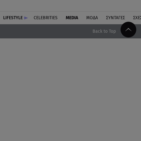
LIFESTYLE
CELEBRITIES
MEDIA
ΜΟΔΑ
ΣΥΝΤΑΓΕΣ
ΣΧΕ
Back to Top