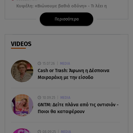
Κυψέλη: «Βιώνουμε βαθιά οδύνη» - Τι λέει η
οικογένεια της Λίζα
Περισσότερα
06.08.26 , 19:10
Μπαντέρας: «Η καρδιακή προσβολή ήταν το
καλύτερο πράγμα που μου συνέβη»
VIDEOS
06.08.26 , 18:49
Συντάξεις χηρείας: Τέλος στο «ψαλίδι» μετά την
15.07.26
MEDIA
τριετία
Cash or Trash: Άφωνη η Δέσποινα
Μοιραράκη με την είσοδο
06.08.26 , 18:38
Maxus T60 Max: Στον αγώνα κατά της φωτιάς στο
Πόρτο Γερμενό
10.09.25
MEDIA
GNTM: Δείτε πλάνα από τις οντισιόν -
06.08.26 , 18:35
Ποιοι θα καταφέρουν
Καιρός: Επιστρέφουν οι ισχυροί άνεμοι - Υψηλός
ο κίνδυνος πυρκαγιάς
08.09.25
MEDIA