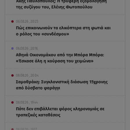
Άκης Παυλόπουλος: Η τρυφερή εξομολόγηση
της συζύγου του, Ελένης Φωτοπούλου
06.08.26 , 20:25
Πώς επικοινωνούν τα ελικόπτερα στη φωτιά και
ο ρόλος του «συνδέσμου»
06.08.26 , 20:16
Αθηνά Οικονομάκου από την Μπόρα Μπόρα:
«Έσκασε όλη η κούραση του χειμώνα»
06.08.26 , 20:04
Σαμοθράκη: Συγκλονιστική διάσωση 15χρονης
από δύσβατο φαράγγι
06.08.26 , 19:44
Πότε δεν επιβάλλεται φόρος κληρονομιάς σε
τραπεζικές καταθέσεις
06.08.26 , 19:17