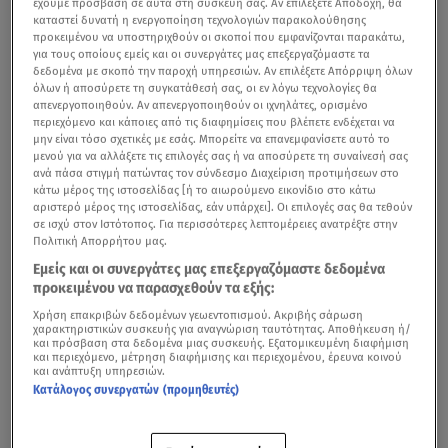
έχουμε πρόσβαση σε αυτά στη συσκευή σας. Αν επιλέξετε Αποδοχή, θα
καταστεί δυνατή η ενεργοποίηση τεχνολογιών παρακολούθησης
προκειμένου να υποστηριχθούν οι σκοποί που εμφανίζονται παρακάτω,
για τους οποίους εμείς και οι συνεργάτες μας επεξεργαζόμαστε τα
δεδομένα με σκοπό την παροχή υπηρεσιών. Αν επιλέξετε Απόρριψη όλων
όλων ή αποσύρετε τη συγκατάθεσή σας, οι εν λόγω τεχνολογίες θα
απενεργοποιηθούν. Αν απενεργοποιηθούν οι ιχνηλάτες, ορισμένο
περιεχόμενο και κάποιες από τις διαφημίσεις που βλέπετε ενδέχεται να
μην είναι τόσο σχετικές με εσάς. Μπορείτε να επανεμφανίσετε αυτό το
μενού για να αλλάξετε τις επιλογές σας ή να αποσύρετε τη συναίνεσή σας
ανά πάσα στιγμή πατώντας τον σύνδεσμο Διαχείριση προτιμήσεων στο
κάτω μέρος της ιστοσελίδας [ή το αιωρούμενο εικονίδιο στο κάτω
αριστερό μέρος της ιστοσελίδας, εάν υπάρχει]. Οι επιλογές σας θα τεθούν
σε ισχύ στον Ιστότοπος. Για περισσότερες λεπτομέρειες ανατρέξτε στην
Πολιτική Απορρήτου μας.
Εμείς και οι συνεργάτες μας επεξεργαζόμαστε δεδομένα
προκειμένου να παρασχεθούν τα εξής:
Χρήση επακριβών δεδομένων γεωεντοπισμού. Ακριβής σάρωση
χαρακτηριστικών συσκευής για αναγνώριση ταυτότητας. Αποθήκευση ή/
και πρόσβαση στα δεδομένα μιας συσκευής. Εξατομικευμένη διαφήμιση
και περιεχόμενο, μέτρηση διαφήμισης και περιεχομένου, έρευνα κοινού
και ανάπτυξη υπηρεσιών.
Κατάλογος συνεργατών (προμηθευτές)