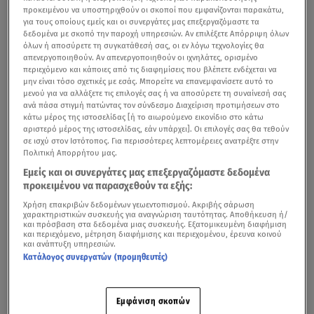
προκειμένου να υποστηριχθούν οι σκοποί που εμφανίζονται παρακάτω,
για τους οποίους εμείς και οι συνεργάτες μας επεξεργαζόμαστε τα
δεδομένα με σκοπό την παροχή υπηρεσιών. Αν επιλέξετε Απόρριψη όλων
όλων ή αποσύρετε τη συγκατάθεσή σας, οι εν λόγω τεχνολογίες θα
απενεργοποιηθούν. Αν απενεργοποιηθούν οι ιχνηλάτες, ορισμένο
περιεχόμενο και κάποιες από τις διαφημίσεις που βλέπετε ενδέχεται να
μην είναι τόσο σχετικές με εσάς. Μπορείτε να επανεμφανίσετε αυτό το
μενού για να αλλάξετε τις επιλογές σας ή να αποσύρετε τη συναίνεσή σας
ανά πάσα στιγμή πατώντας τον σύνδεσμο Διαχείριση προτιμήσεων στο
κάτω μέρος της ιστοσελίδας [ή το αιωρούμενο εικονίδιο στο κάτω
αριστερό μέρος της ιστοσελίδας, εάν υπάρχει]. Οι επιλογές σας θα τεθούν
σε ισχύ στον Ιστότοπος. Για περισσότερες λεπτομέρειες ανατρέξτε στην
Πολιτική Απορρήτου μας.
Εμείς και οι συνεργάτες μας επεξεργαζόμαστε δεδομένα
προκειμένου να παρασχεθούν τα εξής:
Χρήση επακριβών δεδομένων γεωεντοπισμού. Ακριβής σάρωση
χαρακτηριστικών συσκευής για αναγνώριση ταυτότητας. Αποθήκευση ή/
και πρόσβαση στα δεδομένα μιας συσκευής. Εξατομικευμένη διαφήμιση
και περιεχόμενο, μέτρηση διαφήμισης και περιεχομένου, έρευνα κοινού
και ανάπτυξη υπηρεσιών.
Κατάλογος συνεργατών (προμηθευτές)
Εμφάνιση σκοπών