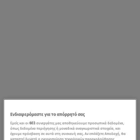
Ενδιαφερόμαστε για το απόρρητό σας
Εμείς και οι
603
συνεργάτες μας αποθηκεύουμε προσωπικά δεδομένα,
όπως δεδομένα περιήγησης ή μοναδικά αναγνωριστικά στοιχεία, και
έχουμε πρόσβαση σε αυτά στη συσκευή σας. Αν επιλέξετε Αποδοχή, θα
καταστεί δυνατή η ενεργοποίηση τεχνολογιών παρακολούθησης