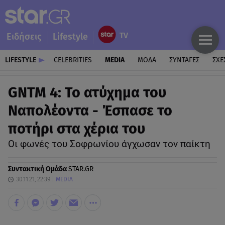
Ειδήσεις
Lifestyle
LIFESTYLE
CELEBRITIES
MEDIA
ΜΟΔΑ
ΣΥΝΤΑΓΕΣ
ΣΧΕ
GNTM 4: Το ατύχημα του
Ναπολέοντα - Έσπασε το
ποτήρι στα χέρια του
Οι φωνές του Σοφρωνίου άγχωσαν τον παίκτη
Συντακτική Ομάδα
STAR.GR
30.11.21, 22:39
MEDIA