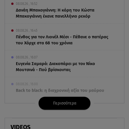
08.08.26 , 16:52
Δανάη Μπακογιάννη: Η κόρη του Κώστα
Μπακογιάννη έκανε πανελλήνιο ρεκόρ
08.08.26 , 16:45
Πένθος για τον Λιονέλ Μέσι - Πέθανε ο πατέρας
του Χόρχε στα 68 του χρόνια
08.08.26 , 16:07
Ευγενία Σαμαρά: Διακοπάρει με τον Νίκο
Μουτσινά - Πού βρίσκονται;
08.08.26 , 16:00
Back to black: η διαχρονική αξία του μαύρου
στην καλοκαιρινή γκαρνταρόμπα
Περισσότερα
08.08.26 , 15:20
Δούκισσα Νομικού: Από τη Μύκονο «πετάχτηκε»
στη Γαλλική Πολυνησία!
VIDEOS