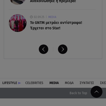
Ανακοινώθηκε η πρεμιέρα!
02.09.25
MEDIA
Το GNTM μετράει αντίστροφα!
Έρχεται στο Star!
LIFESTYLE
CELEBRITIES
MEDIA
ΜΟΔΑ
ΣΥΝΤΑΓΕΣ
ΣΧΕ
Back to Top