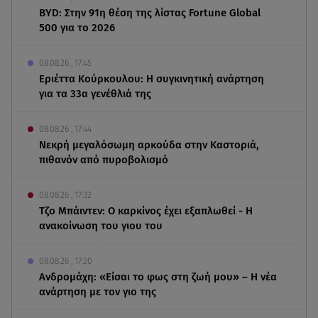
BYD: Στην 91η θέση της λίστας Fortune Global
500 για το 2026
08.08.26 , 17:45
Εριέττα Κούρκουλου: Η συγκινητική ανάρτηση
για τα 33α γενέθλιά της
08.08.26 , 17:44
Νεκρή μεγαλόσωμη αρκούδα στην Καστοριά,
πιθανόν από πυροβολισμό
08.08.26 , 17:32
Τζο Μπάιντεν: Ο καρκίνος έχει εξαπλωθεί - Η
ανακοίνωση του γιου του
08.08.26 , 17:20
Ανδρομάχη: «Είσαι το φως στη ζωή μου» – Η νέα
ανάρτηση με τον γιο της