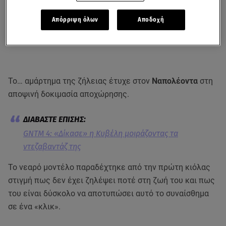
Απόρριψη όλων
Αποδοχή
Το… αμάρτημα της ζήλειας έτυχε στον
Ναπολέοντα
στη
αποψινή δοκιμασία αποχώρησης.
GNTM 4: «Δίκασε» η Κυβέλη μοιράζοντας τα
ντεζαβαντάζ της
Το νεαρό μοντέλο παραδέχτηκε από την πρώτη κιόλας
στιγμή πως δεν έχει ζηλέψει ποτέ στη ζωή του και πως
του είναι δύσκολο να αποτυπώσει αυτό το συναίσθημα
σε ένα «κλικ».