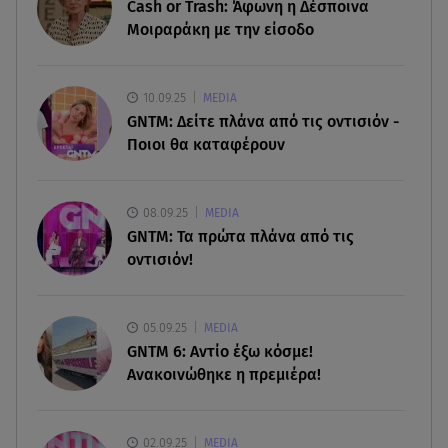
Κυψέλη: Tι βρέθηκε στο διαμέρισμα της
Cash or Trash: Άφωνη η Δέσποινα
38χρονης Λίζα
Μοιραράκη με την είσοδο
07.08.26 , 19:15
Συντάξεις Σεπτεμβρίου: Πότε θα μπουν τα
10.09.25
MEDIA
χρήματα στους λογαριασμούς
GNTM: Δείτε πλάνα από τις οντισιόν -
Ποιοι θα καταφέρουν
07.08.26 , 18:45
Φωτιά στο Στεφάνι Κορίνθου: Μήνυμα από το 112
- Σηκώθηκαν εναέρια μέσα
08.09.25
MEDIA
GNTM: Τα πρώτα πλάνα από τις
οντισιόν!
07.08.26 , 18:34
Έξοδος Αυγούστου: Στο 100% η πληρότητα για
Κυκλάδες
05.09.25
MEDIA
GNTM 6: Αντίο έξω κόσμε!
Ανακοινώθηκε η πρεμιέρα!
02.09.25
MEDIA