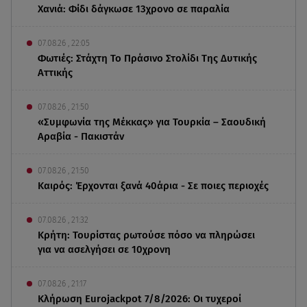
Χανιά: Φίδι δάγκωσε 13χρονο σε παραλία
07.08.26 , 22:05
Φωτιές: Στάχτη Το Πράσινο Στολίδι Της Δυτικής
Αττικής
07.08.26 , 21:50
«Συμφωνία της Μέκκας» για Τουρκία – Σαουδική
Αραβία - Πακιστάν
07.08.26 , 21:50
Καιρός: Έρχονται ξανά 40άρια - Σε ποιες περιοχές
07.08.26 , 21:32
Κρήτη: Τουρίστας ρωτούσε πόσο να πληρώσει
για να ασελγήσει σε 10χρονη
07.08.26 , 21:17
Κλήρωση Eurojackpot 7/8/2026: Οι τυχεροί