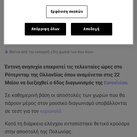
Εμφάνιση σκοπών
Απόρριψη όλων
Αποδοχή
Βίντεο από την εκπομπή «Στη φωλιά των Κου Κου»
Έντονη ανησυχία επικρατεί τις τελευταίες ώρες στο
Ρότερνταμ της Ολλανδίας όπου αναμένεται στις 22
Μαϊου να διεξαχθεί ο 65ος διαγωνισμός της
Eurovision.
Σε καθημερινή βάση οι αποστολές των χωρών που θα
πάρουν μέρος στον μουσικό διαγωνισμό υποβάλλονται
σε τεστ για τον
κορωνοϊό.
Κατά τη διάρκεια ελέγχου εντοπίστηκε θετικό κρούσμα
στην αποστολή της Πολωνίας.