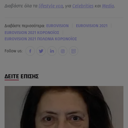
Διαβάστε όλα τα
lifestyle νεα
, για
Celebrities
και
Media
.
|
|
Διαβάστε περισσότερα:
EUROVISION
EUROVISION 2021
|
EUROVISION 2021 ΚΟΡΩΝΟΪΟΣ
EUROVISION 2021 ΠΟΛΩΝΙΑ ΚΟΡΩΝΟΪΟΣ
Follow us:
ΔΕΙΤΕ ΕΠΙΣΗΣ