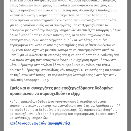
Εμείς και οι
603
συνεργάτες μας αποθηκεύουμε προσωπικά δεδομένα,
όπως δεδομένα περιήγησης ή μοναδικά αναγνωριστικά στοιχεία, και
έχουμε πρόσβαση σε αυτά στη συσκευή σας. Αν επιλέξετε Αποδοχή, θα
καταστεί δυνατή η ενεργοποίηση τεχνολογιών παρακολούθησης
προκειμένου να υποστηριχθούν οι σκοποί που εμφανίζονται παρακάτω,
για τους οποίους εμείς και οι συνεργάτες μας επεξεργαζόμαστε τα
δεδομένα με σκοπό την παροχή υπηρεσιών. Αν επιλέξετε Απόρριψη όλων
όλων ή αποσύρετε τη συγκατάθεσή σας, οι εν λόγω τεχνολογίες θα
απενεργοποιηθούν. Αν απενεργοποιηθούν οι ιχνηλάτες, ορισμένο
περιεχόμενο και κάποιες από τις διαφημίσεις που βλέπετε ενδέχεται να
μην είναι τόσο σχετικές με εσάς. Μπορείτε να επανεμφανίσετε αυτό το
μενού για να αλλάξετε τις επιλογές σας ή να αποσύρετε τη συναίνεσή σας
ανά πάσα στιγμή πατώντας τον σύνδεσμο Διαχείριση προτιμήσεων στο
κάτω μέρος της ιστοσελίδας [ή το αιωρούμενο εικονίδιο στο κάτω
αριστερό μέρος της ιστοσελίδας, εάν υπάρχει]. Οι επιλογές σας θα τεθούν
σε ισχύ στον Ιστότοπος. Για περισσότερες λεπτομέρειες ανατρέξτε στην
Πολιτική Απορρήτου μας.
Εμείς και οι συνεργάτες μας επεξεργαζόμαστε δεδομένα
προκειμένου να παρασχεθούν τα εξής:
Χρήση επακριβών δεδομένων γεωεντοπισμού. Ακριβής σάρωση
χαρακτηριστικών συσκευής για αναγνώριση ταυτότητας. Αποθήκευση ή/
και πρόσβαση στα δεδομένα μιας συσκευής. Εξατομικευμένη διαφήμιση
και περιεχόμενο, μέτρηση διαφήμισης και περιεχομένου, έρευνα κοινού
και ανάπτυξη υπηρεσιών.
Κατάλογος συνεργατών (προμηθευτές)