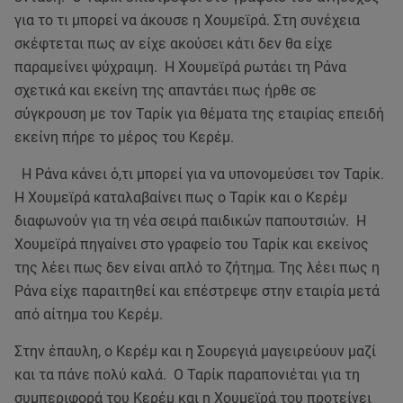
για το τι μπορεί να άκουσε η Χουμεϊρά. Στη συνέχεια
σκέφτεται πως αν είχε ακούσει κάτι δεν θα είχε
παραμείνει ψύχραιμη. Η Χουμεϊρά ρωτάει τη Ράνα
σχετικά και εκείνη της απαντάει πως ήρθε σε
σύγκρουση με τον Ταρίκ για θέματα της εταιρίας επειδή
εκείνη πήρε το μέρος του Κερέμ.
Η Ράνα κάνει ό,τι μπορεί για να υπονομεύσει τον Ταρίκ.
Η Χουμεϊρά καταλαβαίνει πως ο Ταρίκ και ο Κερέμ
διαφωνούν για τη νέα σειρά παιδικών παπουτσιών. Η
Χουμεϊρά πηγαίνει στο γραφείο του Ταρίκ και εκείνος
της λέει πως δεν είναι απλό το ζήτημα. Της λέει πως η
Ράνα είχε παραιτηθεί και επέστρεψε στην εταιρία μετά
από αίτημα του Κερέμ.
Στην έπαυλη, ο Κερέμ και η Σουρεγιά μαγειρεύουν μαζί
και τα πάνε πολύ καλά. Ο Ταρίκ παραπονιέται για τη
συμπεριφορά του Κερέμ και η Χουμεϊρά του προτείνει