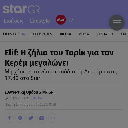
Ειδήσεις
Lifestyle
LIFESTYLE
CELEBRITIES
MEDIA
ΜΟΔΑ
ΣΥΝΤΑΓΕΣ
ΣΧΕ
Elif: Η ζήλια του Ταρίκ για τον
Κερέμ μεγαλώνει
Μη χάσετε το νέο επεισόδιο τη Δευτέρα στις
17.40 στο Star
Συντακτική Ομάδα
STAR.GR
10.05.21, 11:40
MEDIA
Πρώτη Δημοσίευση: 07.05.21, 18:40