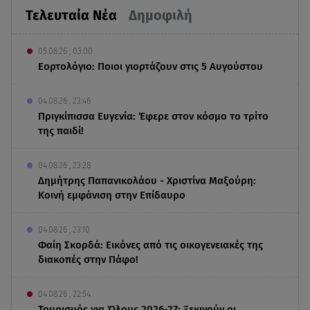
Τελευταία Νέα
Δημοφιλή
05.08.26 , 03:00
Εορτολόγιο: Ποιοι γιορτάζουν στις 5 Αυγούστου
04.08.26 , 23:46
Πριγκίπισσα Ευγενία: Έφερε στον κόσμο το τρίτο
της παιδί!
04.08.26 , 23:28
Δημήτρης Παπανικολάου - Χριστίνα Μαξούρη:
Κοινή εμφάνιση στην Επίδαυρο
04.08.26 , 23:10
Φαίη Σκορδά: Εικόνες από τις οικογενειακές της
διακοπές στην Πάφο!
04.08.26 , 22:54
Τουρισμός για Όλους 2026-27: Ξεκινούν οι