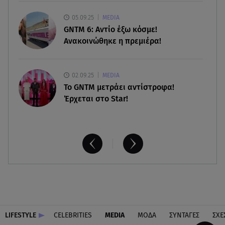
04.08.26 , 20:36
Aργολίδα: Ποιος ήταν ο ψυχολόγος που
05.09.25
MEDIA
δολοφονήθηκε από δύο νεαρούς
GNTM 6: Αντίο έξω κόσμε!
Ανακοινώθηκε η πρεμιέρα!
02.09.25
MEDIA
Το GNTM μετράει αντίστροφα!
Έρχεται στο Star!
LIFESTYLE
CELEBRITIES
MEDIA
ΜΟΔΑ
ΣΥΝΤΑΓΕΣ
ΣΧΕ