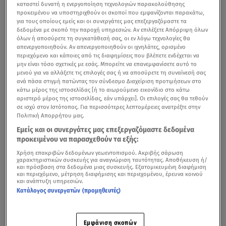
καταστεί δυνατή η ενεργοποίηση τεχνολογιών παρακολούθησης
προκειμένου να υποστηριχθούν οι σκοποί που εμφανίζονται παρακάτω,
για τους οποίους εμείς και οι συνεργάτες μας επεξεργαζόμαστε τα
δεδομένα με σκοπό την παροχή υπηρεσιών. Αν επιλέξετε Απόρριψη όλων
όλων ή αποσύρετε τη συγκατάθεσή σας, οι εν λόγω τεχνολογίες θα
απενεργοποιηθούν. Αν απενεργοποιηθούν οι ιχνηλάτες, ορισμένο
περιεχόμενο και κάποιες από τις διαφημίσεις που βλέπετε ενδέχεται να
μην είναι τόσο σχετικές με εσάς. Μπορείτε να επανεμφανίσετε αυτό το
μενού για να αλλάξετε τις επιλογές σας ή να αποσύρετε τη συναίνεσή σας
ανά πάσα στιγμή πατώντας τον σύνδεσμο Διαχείριση προτιμήσεων στο
κάτω μέρος της ιστοσελίδας [ή το αιωρούμενο εικονίδιο στο κάτω
αριστερό μέρος της ιστοσελίδας, εάν υπάρχει]. Οι επιλογές σας θα τεθούν
σε ισχύ στον Ιστότοπος. Για περισσότερες λεπτομέρειες ανατρέξτε στην
Πολιτική Απορρήτου μας.
Εμείς και οι συνεργάτες μας επεξεργαζόμαστε δεδομένα
προκειμένου να παρασχεθούν τα εξής:
Χρήση επακριβών δεδομένων γεωεντοπισμού. Ακριβής σάρωση
χαρακτηριστικών συσκευής για αναγνώριση ταυτότητας. Αποθήκευση ή/
και πρόσβαση στα δεδομένα μιας συσκευής. Εξατομικευμένη διαφήμιση
και περιεχόμενο, μέτρηση διαφήμισης και περιεχομένου, έρευνα κοινού
και ανάπτυξη υπηρεσιών.
Κατάλογος συνεργατών (προμηθευτές)
Εμφάνιση σκοπών