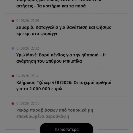
αιτήσεις - Τα κριτήρια και τα ποσά
04.08.26 , 22:39
Σαμαριά: Kαταγγελία για θανάτωση και ψήσιμο
κρι-κρι στο φαράγγι
04.08.26 , 22:32
Υρώ Μανέ: Βαρύ πένθος για την ηθοποιό - Η
ανάρτηση του Σπύρου Μπιμπίλα
04.08.26 , 22:14
Κλήρωση Tζόκερ 4/8/2026: Οι τυχεροί αριθμοί
για τα 2.000.000 ευρώ
04.08.26 , 22:05
Ρεκόρ παραβιάσεων από τουρκικά μη
επανδρωμένα αεροσκάφη
Περισσότερα
04.08.26 , 21:59