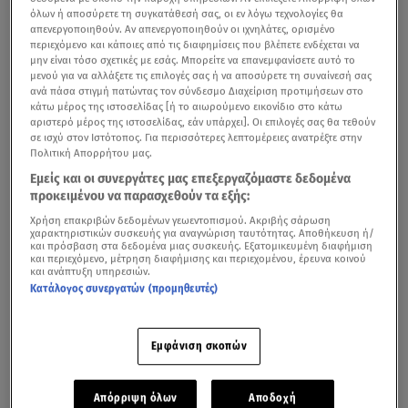
όλων ή αποσύρετε τη συγκατάθεσή σας, οι εν λόγω τεχνολογίες θα
απενεργοποιηθούν. Αν απενεργοποιηθούν οι ιχνηλάτες, ορισμένο
περιεχόμενο και κάποιες από τις διαφημίσεις που βλέπετε ενδέχεται να
μην είναι τόσο σχετικές με εσάς. Μπορείτε να επανεμφανίσετε αυτό το
μενού για να αλλάξετε τις επιλογές σας ή να αποσύρετε τη συναίνεσή σας
ανά πάσα στιγμή πατώντας τον σύνδεσμο Διαχείριση προτιμήσεων στο
κάτω μέρος της ιστοσελίδας [ή το αιωρούμενο εικονίδιο στο κάτω
αριστερό μέρος της ιστοσελίδας, εάν υπάρχει]. Οι επιλογές σας θα τεθούν
σε ισχύ στον Ιστότοπος. Για περισσότερες λεπτομέρειες ανατρέξτε στην
Πολιτική Απορρήτου μας.
Εμείς και οι συνεργάτες μας επεξεργαζόμαστε δεδομένα
προκειμένου να παρασχεθούν τα εξής:
Χρήση επακριβών δεδομένων γεωεντοπισμού. Ακριβής σάρωση
χαρακτηριστικών συσκευής για αναγνώριση ταυτότητας. Αποθήκευση ή/
και πρόσβαση στα δεδομένα μιας συσκευής. Εξατομικευμένη διαφήμιση
και περιεχόμενο, μέτρηση διαφήμισης και περιεχομένου, έρευνα κοινού
και ανάπτυξη υπηρεσιών.
Κατάλογος συνεργατών (προμηθευτές)
Εμφάνιση σκοπών
Απόρριψη όλων
Αποδοχή