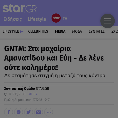
Ειδήσεις
Lifestyle
LIFESTYLE
CELEBRITIES
MEDIA
ΜΟΔΑ
ΣΥΝΤΑΓΕΣ
ΣΧΕ
GNTM: Στα μαχαίρια
Αμανατίδου και Εύη - Δε λένε
ούτε καλημέρα!
Δε σταμάτησε στιγμή η μεταξύ τους κόντρα
Συντακτική Ομάδα
STAR.GR
17.12.18, 21:30
MEDIA
Πρώτη Δημοσίευση: 17.12.18, 19:47