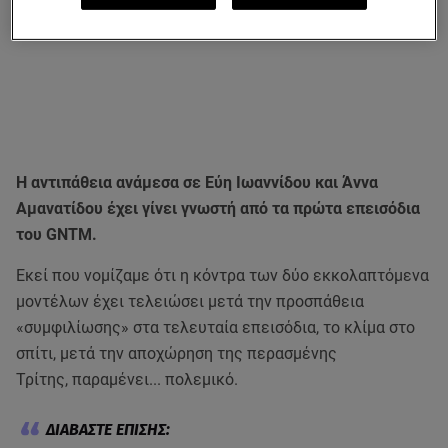
Η αντιπάθεια ανάμεσα σε Εύη Ιωαννίδου και Άννα
Αμανατίδου έχει γίνει γνωστή από τα πρώτα επεισόδια
του GNTM.
Εκεί που νομίζαμε ότι η κόντρα των δύο εκκολαπτόμενα
μοντέλων έχει τελειώσει μετά την προσπάθεια
«συμφιλίωσης» στα τελευταία επεισόδια, το κλίμα στο
σπίτι, μετά την αποχώρηση της περασμένης
Τρίτης, παραμένει... πολεμικό.