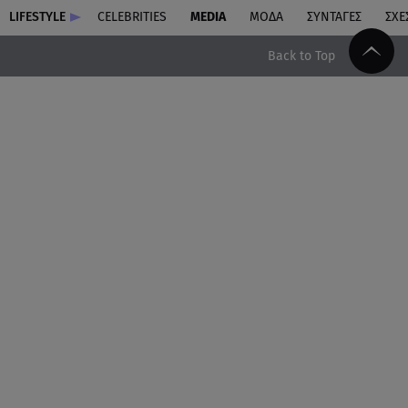
LIFESTYLE
CELEBRITIES
MEDIA
ΜΟΔΑ
ΣΥΝΤΑΓΕΣ
ΣΧΕ
Back to Top