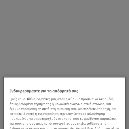
Ενδιαφερόμαστε για το απόρρητό σας
Εμείς και οι
603
συνεργάτες μας αποθηκεύουμε προσωπικά δεδομένα,
όπως δεδομένα περιήγησης ή μοναδικά αναγνωριστικά στοιχεία, και
έχουμε πρόσβαση σε αυτά στη συσκευή σας. Αν επιλέξετε Αποδοχή, θα
καταστεί δυνατή η ενεργοποίηση τεχνολογιών παρακολούθησης
προκειμένου να υποστηριχθούν οι σκοποί που εμφανίζονται παρακάτω,
για τους οποίους εμείς και οι συνεργάτες μας επεξεργαζόμαστε τα
δεδομένα με σκοπό την παροχή υπηρεσιών. Αν επιλέξετε Απόρριψη όλων