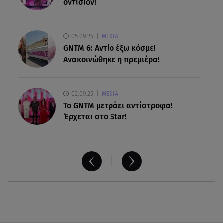
οντισιόν!
οικογένεια της Λίζα
06.08.26 , 19:10
05.09.25
MEDIA
Μπαντέρας: «Η καρδιακή προσβολή ήταν το
GNTM 6: Αντίο έξω κόσμε!
καλύτερο πράγμα που μου συνέβη»
Ανακοινώθηκε η πρεμιέρα!
02.09.25
MEDIA
Το GNTM μετράει αντίστροφα!
Έρχεται στο Star!