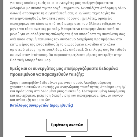
για τους οποίους εμείς και οι συνεργάτες μας επεξεργαζόμαστε τα
δεδομένα με σκοπό την παροχή υπηρεσιών. Αν επιλέξετε Απόρριψη όλων
όλων ή αποσύρετε τη συγκατάθεσή σας, οι εν λόγω τεχνολογίες θα
απενεργοποιηθούν. Αν απενεργοποιηθούν οι ιχνηλάτες, ορισμένο
περιεχόμενο και κάποιες από τις διαφημίσεις που βλέπετε ενδέχεται να
μην είναι τόσο σχετικές με εσάς. Μπορείτε να επανεμφανίσετε αυτό το
μενού για να αλλάξετε τις επιλογές σας ή να αποσύρετε τη συναίνεσή σας
ανά πάσα στιγμή πατώντας τον σύνδεσμο Διαχείριση προτιμήσεων στο
κάτω μέρος της ιστοσελίδας [ή το αιωρούμενο εικονίδιο στο κάτω
αριστερό μέρος της ιστοσελίδας, εάν υπάρχει]. Οι επιλογές σας θα τεθούν
σε ισχύ στον Ιστότοπος. Για περισσότερες λεπτομέρειες ανατρέξτε στην
Πολιτική Απορρήτου μας.
Εμείς και οι συνεργάτες μας επεξεργαζόμαστε δεδομένα
προκειμένου να παρασχεθούν τα εξής:
Χρήση επακριβών δεδομένων γεωεντοπισμού. Ακριβής σάρωση
χαρακτηριστικών συσκευής για αναγνώριση ταυτότητας. Αποθήκευση ή/
και πρόσβαση στα δεδομένα μιας συσκευής. Εξατομικευμένη διαφήμιση
και περιεχόμενο, μέτρηση διαφήμισης και περιεχομένου, έρευνα κοινού
και ανάπτυξη υπηρεσιών.
Κατάλογος συνεργατών (προμηθευτές)
Εμφάνιση σκοπών