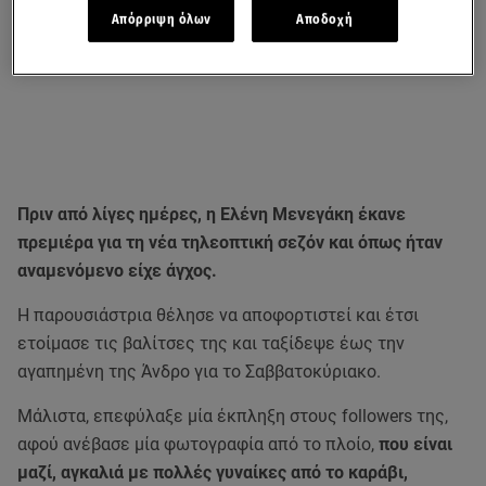
Απόρριψη όλων
Αποδοχή
Πριν από λίγες ημέρες, η Ελένη Μενεγάκη έκανε
πρεμιέρα για τη νέα τηλεοπτική σεζόν και όπως ήταν
αναμενόμενο είχε άγχος.
Η παρουσιάστρια θέλησε να αποφορτιστεί και έτσι
ετοίμασε τις βαλίτσες της και ταξίδεψε έως την
αγαπημένη της Άνδρο για το Σαββατοκύριακο.
Μάλιστα, επεφύλαξε μία έκπληξη στους followers της,
αφού ανέβασε μία φωτογραφία από το πλοίο,
που είναι
μαζί, αγκαλιά με πολλές γυναίκες από το καράβι,