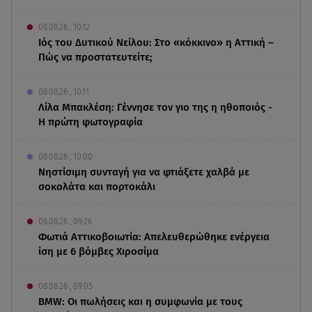
08.08.26 , 10:12
Ιός του Δυτικού Νείλου: Στο «κόκκινο» η Αττική –
Πώς να προστατευτείτε;
08.08.26 , 10:11
Λίλα Μπακλέση: Γέννησε τον γιο της η ηθοποιός -
Η πρώτη φωτογραφία
08.08.26 , 10:00
Νηστίσιμη συνταγή για να φτιάξετε χαλβά με
σοκολάτα και πορτοκάλι
08.08.26 , 09:26
Φωτιά Αττικοβοιωτία: Απελευθερώθηκε ενέργεια
ίση με 6 βόμβες Χιροσίμα
08.08.26 , 09:05
BMW: Οι πωλήσεις και η συμφωνία με τους