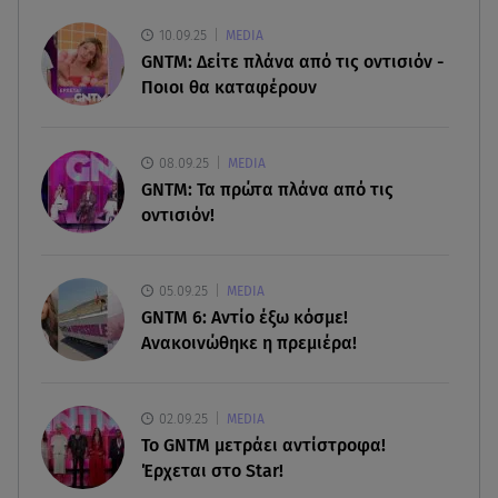
07.08.26 , 21:50
«Συμφωνία της Μέκκας» για Τουρκία – Σαουδική
10.09.25
MEDIA
Αραβία - Πακιστάν
GNTM: Δείτε πλάνα από τις οντισιόν -
Ποιοι θα καταφέρουν
07.08.26 , 21:50
Καιρός: Έρχονται ξανά 40άρια - Σε ποιες περιοχές
08.09.25
MEDIA
GNTM: Τα πρώτα πλάνα από τις
07.08.26 , 21:32
οντισιόν!
Κρήτη: Τουρίστας ρωτούσε πόσο να πληρώσει
για να ασελγήσει σε 10χρονη
05.09.25
MEDIA
GNTM 6: Αντίο έξω κόσμε!
Ανακοινώθηκε η πρεμιέρα!
02.09.25
MEDIA
Το GNTM μετράει αντίστροφα!
Έρχεται στο Star!