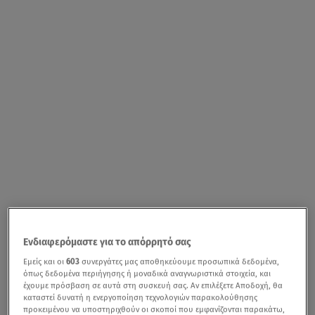
Ενδιαφερόμαστε για το απόρρητό σας
Εμείς και οι
603
συνεργάτες μας αποθηκεύουμε προσωπικά δεδομένα,
όπως δεδομένα περιήγησης ή μοναδικά αναγνωριστικά στοιχεία, και
έχουμε πρόσβαση σε αυτά στη συσκευή σας. Αν επιλέξετε Αποδοχή, θα
καταστεί δυνατή η ενεργοποίηση τεχνολογιών παρακολούθησης
προκειμένου να υποστηριχθούν οι σκοποί που εμφανίζονται παρακάτω,