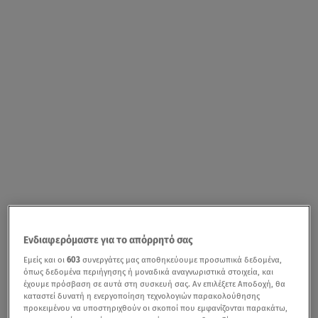
Ενδιαφερόμαστε για το απόρρητό σας
Εμείς και οι
603
συνεργάτες μας αποθηκεύουμε προσωπικά δεδομένα,
όπως δεδομένα περιήγησης ή μοναδικά αναγνωριστικά στοιχεία, και
έχουμε πρόσβαση σε αυτά στη συσκευή σας. Αν επιλέξετε Αποδοχή, θα
καταστεί δυνατή η ενεργοποίηση τεχνολογιών παρακολούθησης
προκειμένου να υποστηριχθούν οι σκοποί που εμφανίζονται παρακάτω,