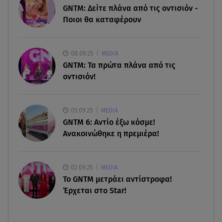
07.08.26 , 13:04
GNTM: Δείτε πλάνα από τις οντισιόν -
Συνελήφθη 31χρονος για τις δολοφονίες του
Ποιοι θα καταφέρουν
«Ζαμπόν» και του Σκαφτούρου
07.08.26 , 12:51
08.09.25
MEDIA
Μαριαλένα Ρουμελιώτη: Δύο -υπέροχοι- μήνες
GNTM: Τα πρώτα πλάνα από τις
τον γιο της
οντισιόν!
07.08.26 , 12:35
Τουρισμός για όλους: Συνεχίζονται οι αιτήσεις –
05.09.25
MEDIA
Ποιοι κάνουν σήμερα
GNTM 6: Αντίο έξω κόσμε!
Ανακοινώθηκε η πρεμιέρα!
02.09.25
MEDIA
Το GNTM μετράει αντίστροφα!
Έρχεται στο Star!