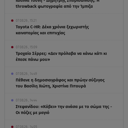
Ιωάννα Τούνη - Δημήτρης Σπυριδωνίδης: Η
throwback φωτογραφία από την Ίμπιζα
07.08.26 , 15:21
Toyota C-HR: Δέκα χρόνια ξεχωριστής
καινοτομίας και επιτυχίας
07.08.26 , 15:09
Τροχαίο Σέρρες: «Δεν πρόλαβα να κάνω κάτι κι
έπεσε πάνω μου»
07.08.26 , 14:49
Πέθανε η δημοσιογράφος και πρώην σύζυγος
του Βασίλη Χιώτη, Χριστίνα Πιτουρά
07.08.26 , 14:44
Στεφανίδου: «Κόβει» την ανάσα με το σώμα της -
Οι πόζες με μαγιό
07.08.26 , 14:05