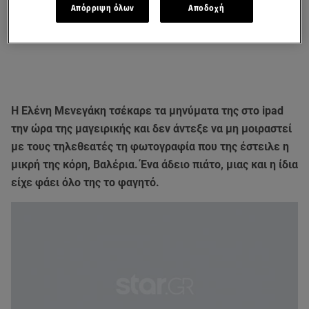
Απόρριψη όλων
Αποδοχή
Η Ελένη Μενεγάκη τσέκαρε τα μηνύματα της στο ipad
την ώρα της μαγειρικής και δεν άντεξε να μη μοιραστεί
με τους τηλεθεατές τη φωτογραφία που της έστειλε η
μικρή της κόρη, Βαλέρια. Ένα άδειο πιάτο, μιας και η ίδια
είχε φάει όλο της το φαγητό.