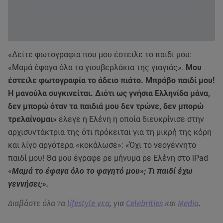
«Δείτε φωτογραφία που μου έστειλε το παιδί μου:
«Μαμά έφαγα όλα τα γιουβερλάκια της γιαγιάς».
Μου
έστειλε φωτογραφία το άδειο πιάτο. Μπράβο παιδί μου!
Η μανούλα συγκινείται. Διότι ως γνήσια Ελληνίδα μάνα,
δεν μπορώ όταν τα παιδιά μου δεν τρώνε, δεν μπορώ
τρελαίνομαι»
έλεγε η Ελένη η οποία διευκρίνισε στην
αρχισυντάκτρια της ότι πρόκειται για τη μικρή της κόρη
και λίγο αργότερα «κοκάλωσε»: «Όχι το νεογέννητο
παιδί μου! Θα μου έγραφε ρε μήνυμα ρε Ελένη στο iPad
«
Μαμά το έφαγα όλο το φαγητό μου»; Τι παιδί έχω
γεννήσει;».
Διαβάστε όλα τα
lifestyle νεα
, για
Celebrities
και
Media
.