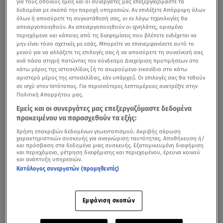
για τους οποίους εμείς και οι συνεργάτες μας επεξεργαζόμαστε τα
δεδομένα με σκοπό την παροχή υπηρεσιών. Αν επιλέξετε Απόρριψη όλων
όλων ή αποσύρετε τη συγκατάθεσή σας, οι εν λόγω τεχνολογίες θα
απενεργοποιηθούν. Αν απενεργοποιηθούν οι ιχνηλάτες, ορισμένο
περιεχόμενο και κάποιες από τις διαφημίσεις που βλέπετε ενδέχεται να
μην είναι τόσο σχετικές με εσάς. Μπορείτε να επανεμφανίσετε αυτό το
μενού για να αλλάξετε τις επιλογές σας ή να αποσύρετε τη συναίνεσή σας
ανά πάσα στιγμή πατώντας τον σύνδεσμο Διαχείριση προτιμήσεων στο
κάτω μέρος της ιστοσελίδας [ή το αιωρούμενο εικονίδιο στο κάτω
αριστερό μέρος της ιστοσελίδας, εάν υπάρχει]. Οι επιλογές σας θα τεθούν
σε ισχύ στον Ιστότοπος. Για περισσότερες λεπτομέρειες ανατρέξτε στην
Πολιτική Απορρήτου μας.
Εμείς και οι συνεργάτες μας επεξεργαζόμαστε δεδομένα
προκειμένου να παρασχεθούν τα εξής:
Χρήση επακριβών δεδομένων γεωεντοπισμού. Ακριβής σάρωση
χαρακτηριστικών συσκευής για αναγνώριση ταυτότητας. Αποθήκευση ή/
και πρόσβαση στα δεδομένα μιας συσκευής. Εξατομικευμένη διαφήμιση
και περιεχόμενο, μέτρηση διαφήμισης και περιεχομένου, έρευνα κοινού
και ανάπτυξη υπηρεσιών.
Κατάλογος συνεργατών (προμηθευτές)
Εμφάνιση σκοπών