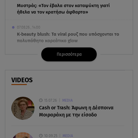
Μυστράς: «Τον έβαλα στον καταψύκτη γιατί
ήθελα να τον κρατήσω άφθαρτο»
07.08.26 , 14:00
K-beauty blush: Τα viral ρουζ που υπόσχονται το
πολυπόθητο κορεάτικο glow
Περισσότερα
07.08.26 , 13:42
Παραλίες: Πάνω από 1.500 έλεγχοι - Στη μάχη
drones και νέες τεχνολογίες
VIDEOS
07.08.26 , 13:33
Καινούργιου:Πένθος για συνεργάτιδά της «Θα
μου λείπεις πάντα και για πάντα»
15.07.26
MEDIA
Cash or Trash: Άφωνη η Δέσποινα
07.08.26 , 13:16
Μοιραράκη με την είσοδο
Γιάννης Στάνκογλου: Δείτε τον έφηβο με μακριά
μαλλιά
10.09.25
MEDIA