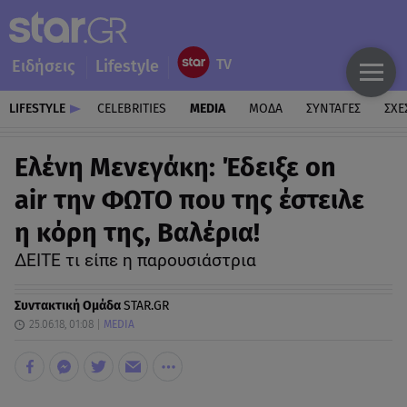
Ειδήσεις
Lifestyle
LIFESTYLE
CELEBRITIES
MEDIA
ΜΟΔΑ
ΣΥΝΤΑΓΕΣ
ΣΧΕ
Ελένη Μενεγάκη: Έδειξε on
air την ΦΩΤΟ που της έστειλε
η κόρη της, Βαλέρια!
ΔΕΙΤΕ τι είπε η παρουσιάστρια
Συντακτική Ομάδα
STAR.GR
25.06.18, 01:08
MEDIA