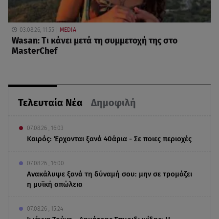
03.08.26, 11:55
MEDIA
Wasan: Tι κάνει μετά τη συμμετοχή της στο
MasterChef
Τελευταία Νέα
Δημοφιλή
07.08.26 , 16:03
Καιρός: Έρχονται ξανά 40άρια - Σε ποιες περιοχές
07.08.26 , 16:00
Ανακάλυψε ξανά τη δύναμή σου: μην σε τρομάζει
η μυϊκή απώλεια
07.08.26 , 15:24