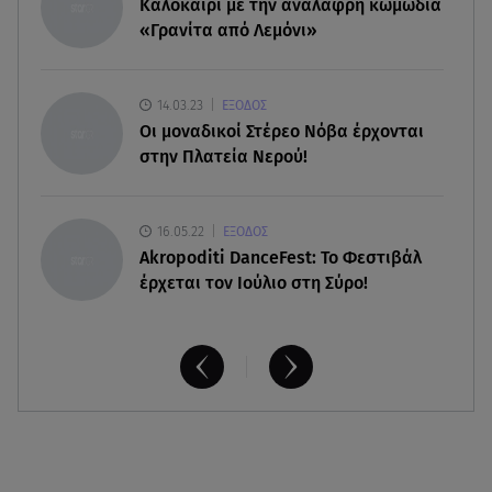
Καλοκαίρι με την ανάλαφρη κωμωδία
γιαγιάδες να πάρουν 500€ τον μήνα
«Γρανίτα από Λεμόνι»
06.08.26 , 12:02
Η Βελμάρ δίνει το Fiat 500 Hybrid από 18.990
14.03.23
ΕΞΟΔΟΣ
ευρώ
Οι μοναδικοί Στέρεο Νόβα έρχονται
στην Πλατεία Νερού!
16.05.22
ΕΞΟΔΟΣ
Akropoditi DanceFest: Το Φεστιβάλ
έρχεται τον Ιούλιο στη Σύρο!