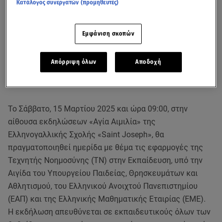
Κατάλογος συνεργατών (προμηθευτές)
Εμφάνιση σκοπών
Απόρριψη όλων
Αποδοχή
Το Σάββατο, 15 Μαρτίου 2025 και ώρα 09:00, στην
αίθουσα εκδηλώσεων «Αγία Αιμιλία» της
Ελληνογαλλικής Σχολής «Saint Joseph», θα
πραγματοποιηθεί ημερίδα με θέμα τις εφαρμογές της
Τεχνητής Νοημοσύνης (ΤΝ) στην Εκπαίδευση, υπό την
Αιγίδα του Υπουργείου Παιδείας, Θρησκευμάτων και
Αθλητισμού, του Ελληνικού Ανοιχτού Πανεπιστημίου
(ΕΑΠ) και της Ελληνικής Μαθηματικής Εταιρίας (ΕΜΕ).
Η εκδήλωση απευθύνεται σε εκπαιδευτικούς όλων των