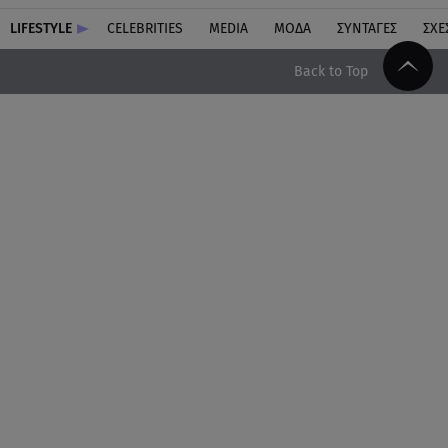
LIFESTYLE
CELEBRITIES
MEDIA
ΜΟΔΑ
ΣΥΝΤΑΓΕΣ
ΣΧΕ
Back to Top