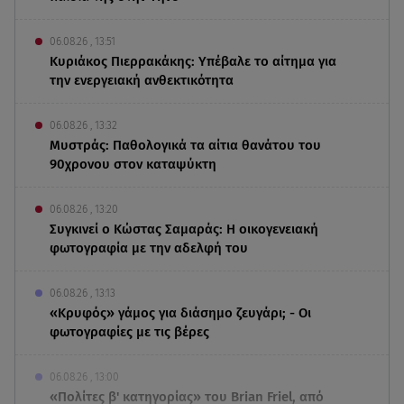
06.08.26 , 13:51
Κυριάκος Πιερρακάκης: Υπέβαλε το αίτημα για
την ενεργειακή ανθεκτικότητα
06.08.26 , 13:32
Μυστράς: Παθολογικά τα αίτια θανάτου του
90χρονου στον καταψύκτη
06.08.26 , 13:20
Συγκινεί ο Κώστας Σαμαράς: Η οικογενειακή
φωτογραφία με την αδελφή του
06.08.26 , 13:13
«Κρυφός» γάμος για διάσημο ζευγάρι; - Οι
φωτογραφίες με τις βέρες
06.08.26 , 13:00
«Πολίτες β' κατηγορίας» του Brian Friel, από