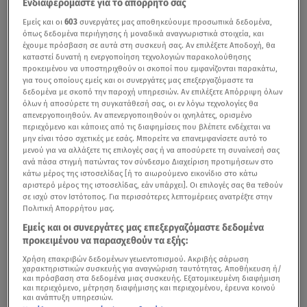
Ενδιαφερόμαστε για το απόρρητό σας
Εμείς και οι
603
συνεργάτες μας αποθηκεύουμε προσωπικά δεδομένα,
όπως δεδομένα περιήγησης ή μοναδικά αναγνωριστικά στοιχεία, και
έχουμε πρόσβαση σε αυτά στη συσκευή σας. Αν επιλέξετε Αποδοχή, θα
καταστεί δυνατή η ενεργοποίηση τεχνολογιών παρακολούθησης
προκειμένου να υποστηριχθούν οι σκοποί που εμφανίζονται παρακάτω,
για τους οποίους εμείς και οι συνεργάτες μας επεξεργαζόμαστε τα
δεδομένα με σκοπό την παροχή υπηρεσιών. Αν επιλέξετε Απόρριψη όλων
όλων ή αποσύρετε τη συγκατάθεσή σας, οι εν λόγω τεχνολογίες θα
απενεργοποιηθούν. Αν απενεργοποιηθούν οι ιχνηλάτες, ορισμένο
περιεχόμενο και κάποιες από τις διαφημίσεις που βλέπετε ενδέχεται να
μην είναι τόσο σχετικές με εσάς. Μπορείτε να επανεμφανίσετε αυτό το
μενού για να αλλάξετε τις επιλογές σας ή να αποσύρετε τη συναίνεσή σας
ανά πάσα στιγμή πατώντας τον σύνδεσμο Διαχείριση προτιμήσεων στο
κάτω μέρος της ιστοσελίδας [ή το αιωρούμενο εικονίδιο στο κάτω
αριστερό μέρος της ιστοσελίδας, εάν υπάρχει]. Οι επιλογές σας θα τεθούν
σε ισχύ στον Ιστότοπος. Για περισσότερες λεπτομέρειες ανατρέξτε στην
Πολιτική Απορρήτου μας.
Εμείς και οι συνεργάτες μας επεξεργαζόμαστε δεδομένα
προκειμένου να παρασχεθούν τα εξής:
Χρήση επακριβών δεδομένων γεωεντοπισμού. Ακριβής σάρωση
χαρακτηριστικών συσκευής για αναγνώριση ταυτότητας. Αποθήκευση ή/
και πρόσβαση στα δεδομένα μιας συσκευής. Εξατομικευμένη διαφήμιση
και περιεχόμενο, μέτρηση διαφήμισης και περιεχομένου, έρευνα κοινού
και ανάπτυξη υπηρεσιών.