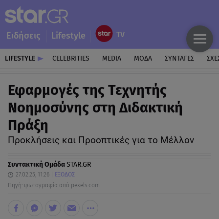
Ειδήσεις
Lifestyle
LIFESTYLE
CELEBRITIES
MEDIA
ΜΟΔΑ
ΣΥΝΤΑΓΕΣ
ΣΧΕ
Εφαρμογές της Τεχνητής
Νοημοσύνης στη Διδακτική
Πράξη
Προκλήσεις και Προοπτικές για το Μέλλον
Συντακτική Ομάδα
STAR.GR
27.02.25, 11:26
ΕΞΟΔΟΣ
Πηγή: φωτογραφία από pexels.com