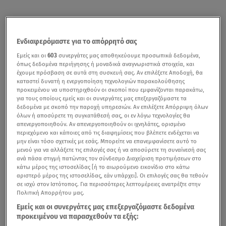
Ενδιαφερόμαστε για το απόρρητό σας
Εμείς και οι
603
συνεργάτες μας αποθηκεύουμε προσωπικά δεδομένα,
όπως δεδομένα περιήγησης ή μοναδικά αναγνωριστικά στοιχεία, και
έχουμε πρόσβαση σε αυτά στη συσκευή σας. Αν επιλέξετε Αποδοχή, θα
καταστεί δυνατή η ενεργοποίηση τεχνολογιών παρακολούθησης
προκειμένου να υποστηριχθούν οι σκοποί που εμφανίζονται παρακάτω,
Με μια μεγάλη περιοδεία στην Κίνα, μοναδική για τα
για τους οποίους εμείς και οι συνεργάτες μας επεξεργαζόμαστε τα
ελληνικά θεατρικά δεδομένα, συνεχίζει την επιτυχημένη
δεδομένα με σκοπό την παροχή υπηρεσιών. Αν επιλέξετε Απόρριψη όλων
όλων ή αποσύρετε τη συγκατάθεσή σας, οι εν λόγω τεχνολογίες θα
της πορεία η παράσταση «Women of Passion, Women of
απενεργοποιηθούν. Αν απενεργοποιηθούν οι ιχνηλάτες, ορισμένο
Greece». Η αγγλόφωνη παραγωγή της Αμαξοστοιχίας-
περιεχόμενο και κάποιες από τις διαφημίσεις που βλέπετε ενδέχεται να
μην είναι τόσο σχετικές με εσάς. Μπορείτε να επανεμφανίσετε αυτό το
Θεάτρου το Τρένο στο Ρουφ, σε σκηνοθεσία Τατιάνας
μενού για να αλλάξετε τις επιλογές σας ή να αποσύρετε τη συναίνεσή σας
Λύγαρη, έχει διαγράψει μια εξαιρετική διαδρομή εντός
ανά πάσα στιγμή πατώντας τον σύνδεσμο Διαχείριση προτιμήσεων στο
κάτω μέρος της ιστοσελίδας [ή το αιωρούμενο εικονίδιο στο κάτω
και εκτός ελληνικών συνόρων από το 2016, οπότε και
αριστερό μέρος της ιστοσελίδας, εάν υπάρχει]. Οι επιλογές σας θα τεθούν
πρωτοπαρουσιάστηκε στο Θεατρικό Βαγόνι της
σε ισχύ στον Ιστότοπος. Για περισσότερες λεπτομέρειες ανατρέξτε στην
Πολιτική Απορρήτου μας.
Αμαξοστοιχίας-Θεάτρου, με ενθουσιώδεις κριτικές από
Εμείς και οι συνεργάτες μας επεξεργαζόμαστε δεδομένα
Έλληνες και ξένους θεατές.
προκειμένου να παρασχεθούν τα εξής: