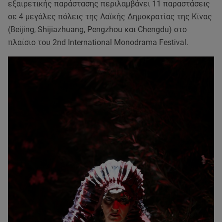
εξαιρετικής παράστασης περιλαμβάνει 11 παραστάσεις
σε 4 μεγάλες πόλεις της Λαϊκής Δημοκρατίας της Κίνας
(Beijing, Shijiazhuang, Pengzhou και Chengdu) στο
πλαίσιο του 2nd International Monodrama Festival.