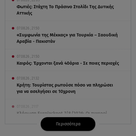
07.08.26 , 22:05
Φωτιές: Στάχτη Το Πράσινο Στολίδι Της Δυτικής
Αττικής
07.08.26 , 21:50
«Συμφωνία της Μέκκας» για Τουρκία – Σαουδική
Αραβία - Πακιστάν
07.08.26 , 21:50
Καιρός: Έρχονται ξανά 40άρια - Σε ποιες περιοχές
07.08.26 , 21:32
Κρήτη: Τουρίστας ρωτούσε πόσο να πληρώσει
για να ασελγήσει σε 10χρονη
07.08.26 , 21:17
Κλήρωση Eurojackpot 7/8/2026: Οι τυχεροί
αριθμοί για τα 32.000.000 ευρώ
Περισσότερα
07.08.26 , 21:03