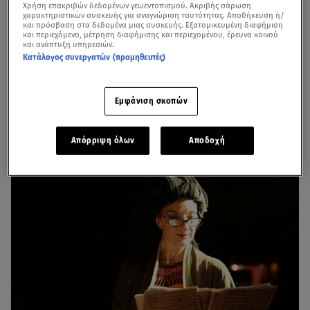
Χρήση επακριβών δεδομένων γεωεντοπισμού. Ακριβής σάρωση
χαρακτηριστικών συσκευής για αναγνώριση ταυτότητας. Αποθήκευση ή/
και πρόσβαση στα δεδομένα μιας συσκευής. Εξατομικευμένη διαφήμιση
"Tinian Vibrations" - Solo Έκθεση Φωτογραφίας του
και περιεχόμενο, μέτρηση διαφήμισης και περιεχομένου, έρευνα κοινού
και ανάπτυξη υπηρεσιών.
François Donnet
Κατάλογος συνεργατών (προμηθευτές)
Εμφάνιση σκοπών
Απόρριψη όλων
Αποδοχή