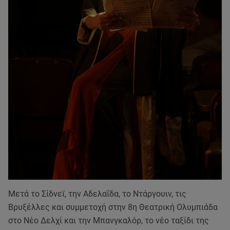
Μετά το Σίδνεϊ, την Αδελαΐδα, το Ντάργουιν, τις
Βρυξέλλες και συμμετοχή στην 8η Θεατρική Ολυμπιάδα
στο Νέο Δελχί και την Μπανγκαλόρ, το νέο ταξίδι της