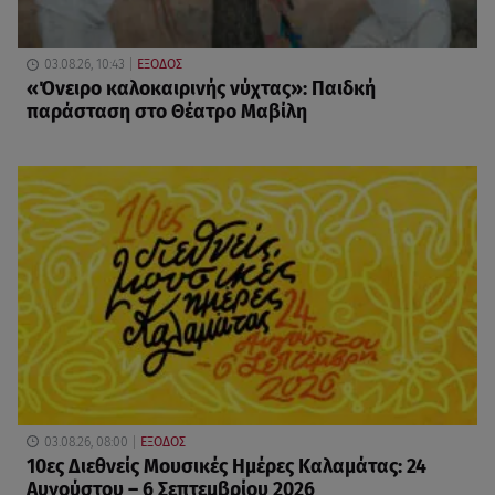
03.08.26, 10:43
ΕΞΟΔΟΣ
«Όνειρο καλοκαιρινής νύχτας»: Παιδκή
παράσταση στο Θέατρο Μαβίλη
03.08.26, 08:00
ΕΞΟΔΟΣ
10ες Διεθνείς Μουσικές Ημέρες Καλαμάτας: 24
Αυγούστου – 6 Σεπτεμβρίου 2026