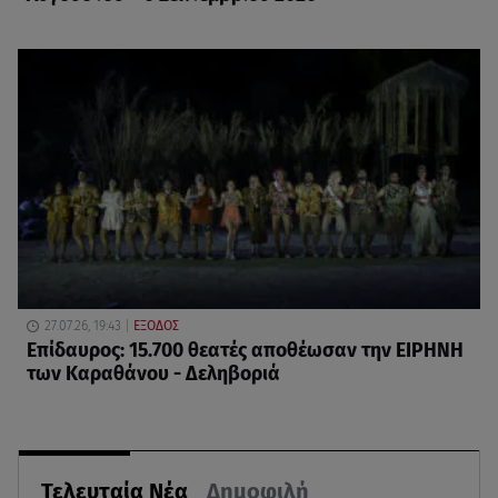
27.07.26, 19:43
ΕΞΟΔΟΣ
Επίδαυρος: 15.700 θεατές αποθέωσαν την ΕΙΡΗΝΗ
των Καραθάνου - Δεληβοριά
Τελευταία Νέα
Δημοφιλή