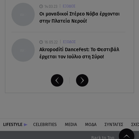
14.03.23
ΕΞΟΔΟΣ
Οι μοναδικοί Στέρεο Νόβα έρχονται
στην Πλατεία Νερού!
16.05.22
ΕΞΟΔΟΣ
Akropoditi DanceFest: Το Φεστιβάλ
έρχεται τον Ιούλιο στη Σύρο!
LIFESTYLE
CELEBRITIES
MEDIA
ΜΟΔΑ
ΣΥΝΤΑΓΕΣ
ΣΧΕ
Back to Top