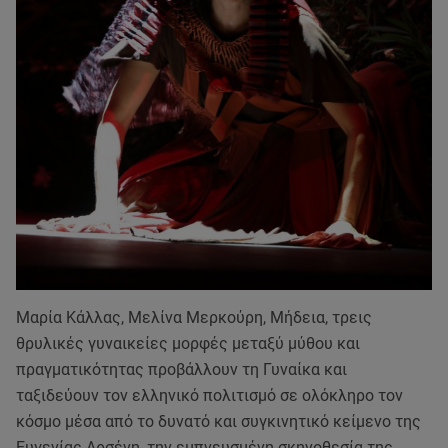
Μαρία Κάλλας, Μελίνα Μερκούρη, Μήδεια, τρεις
θρυλικές γυναικείες μορφές μεταξύ μύθου και
πραγματικότητας προβάλλουν τη Γυναίκα και
ταξιδεύουν τον ελληνικό πολιτισμό σε ολόκληρο τον
κόσμο μέσα από το δυνατό και συγκινητικό κείμενο της
Ευγενίας Αρσένη, την εμπνευσμένη σκηνοθεσία της