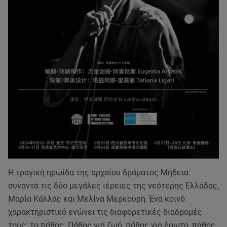
Η τραγική ηρωίδα της αρχαίου δράματος Μήδεια
συναντά τις δύο μεγάλες ιέρειες της νεότερης Ελλάδας,
Μαρία Κάλλας και Μελίνα Μερκούρη. Ένα κοινό
χαρακτηριστικό ενώνει τις διαφορετικές διαδρομές
τους: το πάθος. Πάθος για ζωή, πάθος για έρωτα, πάθος