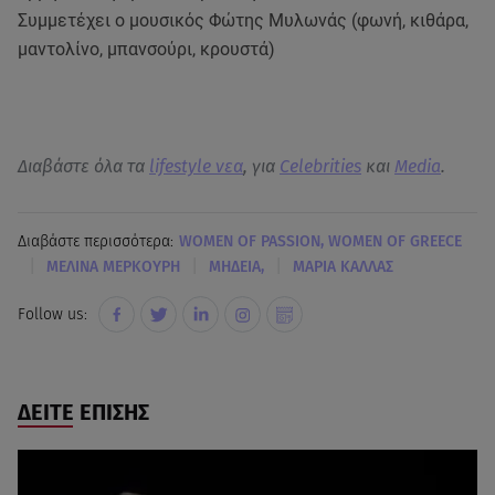
Συμμετέχει ο μουσικός Φώτης Μυλωνάς (φωνή, κιθάρα,
μαντολίνο, μπανσούρι, κρουστά)
Διαβάστε όλα τα
lifestyle νεα
, για
Celebrities
και
Media
.
Διαβάστε περισσότερα:
WOMEN OF PASSION, WOMEN OF GREECE
|
|
|
ΜΕΛΙΝΑ ΜΕΡΚΟΥΡΗ
ΜΗΔΕΙΑ,
ΜΑΡΙΑ ΚΑΛΛΑΣ
Follow us:
ΔΕΙΤΕ ΕΠΙΣΗΣ