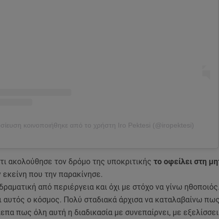
σίευση κοινοποιήθηκε από το χρήστη Iro Pektesi (@iropektesi)
ότι ακολούθησε τον δρόμο της υποκριτικής
το οφείλει στη μη
ν εκείνη που την παρακίνησε.
ραματική από περιέργεια και όχι με στόχο να γίνω ηθοποιός
 αυτός ο κόσμος. Πολύ σταδιακά άρχισα να καταλαβαίνω πως
λεπα πως όλη αυτή η διαδικασία με συνεπαίρνει, με εξελίσσε