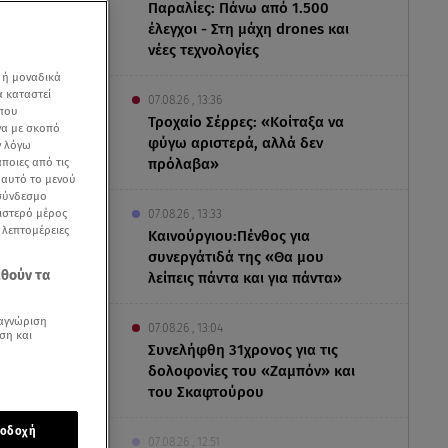
Παραλίες: Πάνω από 1.500
έλεγχοι - Στη μάχη drones και
νέες τεχνολογίες
 ή μοναδικά
α καταστεί
07.08.26 , 13:36
 που
Τροχαίο Σέρρες: «Κοίταξα να
να με σκοπό
φύγω αριστερά, αλλά δεν
ν λόγω
ποιες από τις
πρόλαβα»
ε αυτό το μενού
 σύνδεσμο
ριστερό μέρος
07.08.26 , 13:33
ς λεπτομέρειες
Καινούργιου:Πένθος για
συνεργάτιδά της «Θα μου
εθούν τα
λείπεις πάντα και για πάντα»
αγνώριση
07.08.26 , 13:04
ση και
Συνελήφθη 31χρονος για τις
δολοφονίες του «Ζαμπόν» και
του Σκαφτούρου
οδοχή
έση.
07.08.26 , 12:51