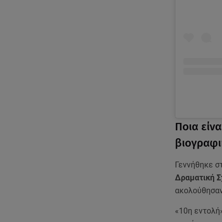
Ποια είν
βιογραφι
Γεννήθηκε σ
Δραματική Σ
ακολούθησαν
«10η εντολή»