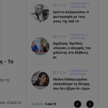
CELEBRITIES &
24.12.24
GOSSIP ΝΕΑ
Εριέττα Κούρκουλου: Η
φωτογραφία με τους
γιους της από το
CELEBRITIES &
17.12.24
GOSSIP ΝΕΑ
Δημήτρης Ήμελλος:
«Λύγισε» ο αδερφός του
μιλώντας στο Αλήθειες
με
η - Το
CELEBRITIES &
17.12.24
GOSSIP ΝΕΑ
Ηλιάνα Παπαγεωργίου:
πό τη
«Ανακάλυψα τη δύναμη
που δεν ήξερα ότι είχα»
 και «Ζακέτα
Προβολή
5 από 15