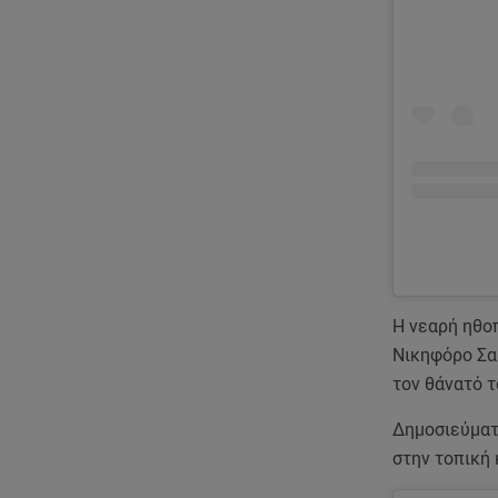
Η νεαρή ηθο
Νικηφόρο Σα
τον θάνατό τ
Δημοσιεύματ
στην τοπική 