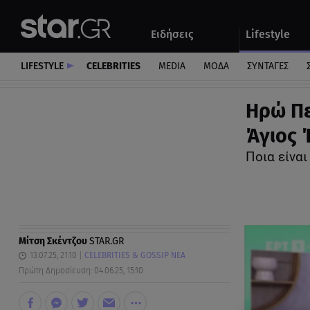
Αθλητικά
Quiz
Ειδήσεις
Lifestyle
Αυτοκίνητο
LIFESTYLE
CELEBRITIES
MEDIA
ΜΟΔΑ
ΣΥΝΤΑΓΕΣ
Ηρώ Πε
Άγιος 
Ποια είναι
Μίτση Σκέντζου
STAR.GR
13.07.25, 21:10
CELEBRITIES & GOSSIP ΝΕΑ
Πρώτη Δημοσίευση: 04.06.25, 15:10