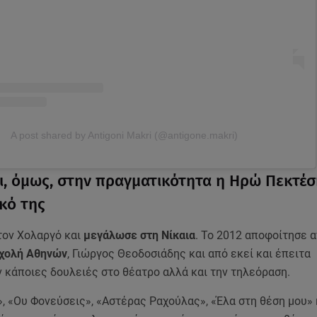
A post shared by Antigoni Makri (@antigone.makri)
αι, όμως, στην πραγματικότητα η Ηρώ Πεκτέσ
κό της
τον Χολαργό και
μεγάλωσε στη Νίκαια
. Το 2012 αποφοίτησε α
χολή Αθηνών
, Γιώργος Θεοδοσιάδης και από εκεί και έπειτα
 κάποιες δουλειές στο θέατρο αλλά και την τηλεόραση.
, «Ου Φονεύσεις», «Αστέρας Ραχούλας», «Έλα στη θέση μου»