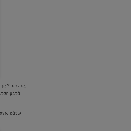
στο ετήσιο μνημόσυνο
07.08.26 , 11:18
Leapmotor T03: Τώρα με 16.190
ευρώ
07.08.26 , 11:17
Παρουσιάστρια κοιμήθηκε on
air και έγινε viral- Δείτε το
στιγμιότυπο
07.08.26 , 11:13
Stars System: Γιορτάζει 20
της Στέρνας,
χρόνια και γίνεται καθημερινό
έτση μετά
στο Star
07.08.26 , 11:02
πάνω κάτω
Καινούργιου - Κουτσουμπής:
Αγκαλιασμένοι στα σοκάκια της
Μυκόνου