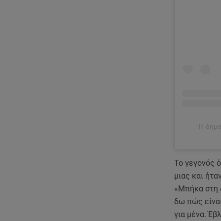
Η δημο
Το γεγονός 
μιας και ήτα
«Μπήκα στη δ
δω πώς είναι
για μένα. Έβ