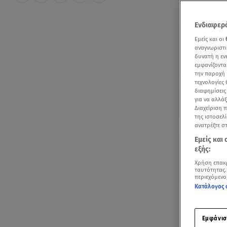
Ενδιαφερό
Εμείς και οι
αναγνωριστι
δυνατή η ε
εμφανίζοντα
την παροχή 
τεχνολογίες
διαφημίσεις
για να αλλά
Διαχείριση 
της ιστοσελί
Ηρώ Πεκτέση: 
ανατρέξτε σ
Εμείς και
εξής:
Χρήση επακ
ταυτότητας.
περιεχόμενο
Κατάλογος 
Ακούστ
Εμφάνισ
Μία από τις