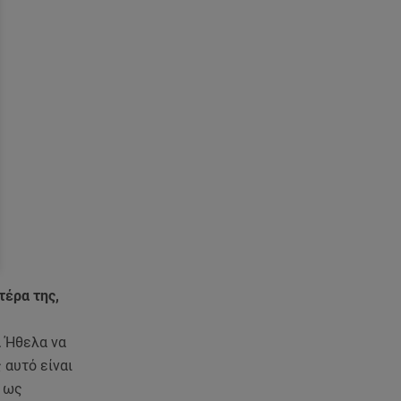
τέρα της,
. Ήθελα να
 αυτό είναι
ι ως