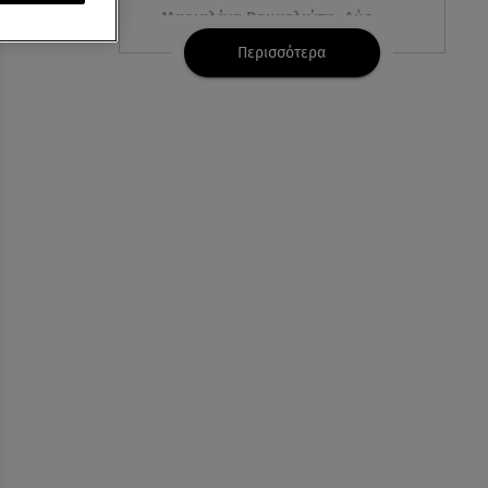
Μαριαλένα Ρουμελιώτη: Δύο
-υπέροχοι- μήνες τον γιο της
Περισσότερα
07.08.26 , 12:35
Τουρισμός για όλους:
Συνεχίζονται οι αιτήσεις – Ποιοι
κάνουν σήμερα
07.08.26 , 12:07
Marfin: Προθεσμία για να
απολογηθεί πήρε η 46χρονη
07.08.26 , 12:00
4 (πολύ σημαντικά) πράγματα
που αποκαλύπτουν οι διακοπές
για τη σχέση σου
07.08.26 , 11:45
Λένα Σαμαρά: Ράγισαν καρδιές