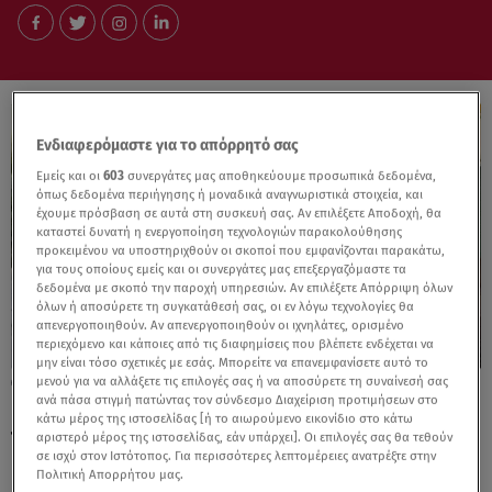
Ενδιαφερόμαστε για το απόρρητό σας
Εμείς και οι
603
συνεργάτες μας αποθηκεύουμε προσωπικά δεδομένα,
όπως δεδομένα περιήγησης ή μοναδικά αναγνωριστικά στοιχεία, και
έχουμε πρόσβαση σε αυτά στη συσκευή σας. Αν επιλέξετε Αποδοχή, θα
καταστεί δυνατή η ενεργοποίηση τεχνολογιών παρακολούθησης
προκειμένου να υποστηριχθούν οι σκοποί που εμφανίζονται παρακάτω,
για τους οποίους εμείς και οι συνεργάτες μας επεξεργαζόμαστε τα
δεδομένα με σκοπό την παροχή υπηρεσιών. Αν επιλέξετε Απόρριψη όλων
όλων ή αποσύρετε τη συγκατάθεσή σας, οι εν λόγω τεχνολογίες θα
απενεργοποιηθούν. Αν απενεργοποιηθούν οι ιχνηλάτες, ορισμένο
περιεχόμενο και κάποιες από τις διαφημίσεις που βλέπετε ενδέχεται να
μην είναι τόσο σχετικές με εσάς. Μπορείτε να επανεμφανίσετε αυτό το
μενού για να αλλάξετε τις επιλογές σας ή να αποσύρετε τη συναίνεσή σας
06.05.26, 09:52
ανά πάσα στιγμή πατώντας τον σύνδεσμο Διαχείριση προτιμήσεων στο
Ηρώ Πεκτέση: «Ταιριάζουμε απόλυτα με
κάτω μέρος της ιστοσελίδας [ή το αιωρούμενο εικονίδιο στο κάτω
τον Νεκτάριο»- Τι είπε για τον γάμο
αριστερό μέρος της ιστοσελίδας, εάν υπάρχει]. Οι επιλογές σας θα τεθούν
σε ισχύ στον Ιστότοπος. Για περισσότερες λεπτομέρειες ανατρέξτε στην
Πολιτική Απορρήτου μας.