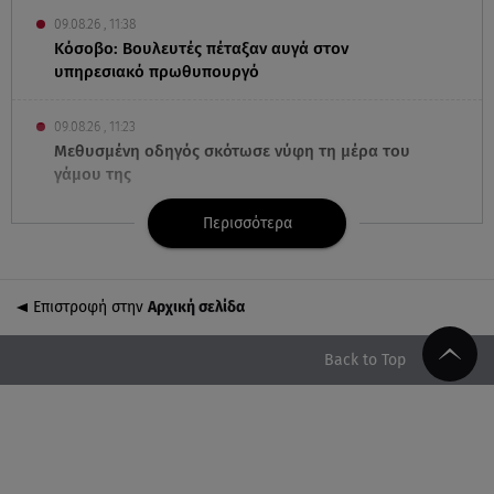
09.08.26 , 11:38
Κόσοβο: Βουλευτές πέταξαν αυγά στον
υπηρεσιακό πρωθυπουργό
09.08.26 , 11:23
Μεθυσμένη οδηγός σκότωσε νύφη τη μέρα του
γάμου της
Περισσότερα
09.08.26 , 11:12
Αλέξανδρος Τσουβέλας για Εύα Καρύδη: «Θα το
έκανα 500 φορές»
Επιστροφή στην
Αρχική σελίδα
09.08.26 , 10:46
Μπαμπάς για δεύτερη φορά ο Γιάννης
Back to Top
Κωνσταντέλιας
09.08.26 , 10:43
Αλέξης Γεωργούλης: Η ανάρτηση από την παραλία
και οι κοιλιακοί!