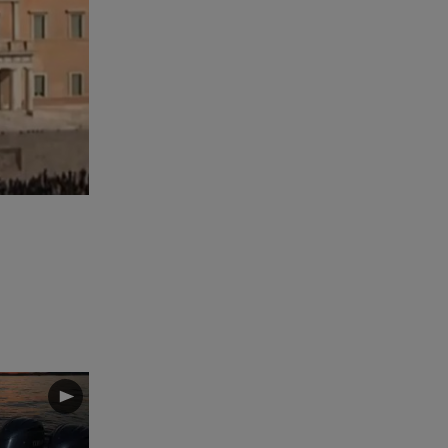
Καιρός Δεκαπενταύγουστος:
Βοριάδες έως 9 μποφόρ και
πτώση θερμοκρασίας
08.08.26 , 03:00
Εορτολόγιο: Ποιοι γιορτάζουν
στις 8 Αυγούστου
07.08.26 , 22:40
Χανιά: Φίδι δάγκωσε 13χρονο σε
παραλία
07.08.26 , 22:05
Φωτιές: Στάχτη Το Πράσινο
Στολίδι Της Δυτικής Αττικής
07.08.26 , 21:50
«Συμφωνία της Μέκκας» για
Τουρκία – Σαουδική Αραβία -
Πακιστάν