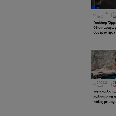
08.08.26,
C
10:47
G
Γουίλιαμ Όρμ
69 ο παραγωγ
συνεργάτης τ
07.08.26,
CE
14:44
G
Στεφανίδου: 
ανάσα με το σ
πόζες με μαγι