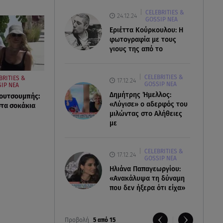
CELEBRITIES &
24.12.24
GOSSIP ΝΕΑ
Εριέττα Κούρκουλου: Η
φωτογραφία με τους
γιους της από το
CELEBRITIES &
BRITIES &
17.12.24
GOSSIP ΝΕΑ
IP ΝΕΑ
Δημήτρης Ήμελλος:
Κουτσουμπής:
«Λύγισε» ο αδερφός του
στα σοκάκια
μιλώντας στο Αλήθειες
με
CELEBRITIES &
17.12.24
GOSSIP ΝΕΑ
Ηλιάνα Παπαγεωργίου:
«Ανακάλυψα τη δύναμη
που δεν ήξερα ότι είχα»
Προβολή
5 από 15