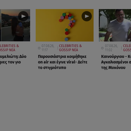
LEBRITIES &
07.08.26,
CELEBRITIES &
07.08.26,
CELE
SSIP ΝΕΑ
11:17
GOSSIP ΝΕΑ
11:02
GOSS
υμελιώτη: Δύο
Παρουσιάστρια κοιμήθηκε
Καινούργιου - 
νες τον γιο
on air και έγινε viral- Δείτε
Αγκαλιασμένοι 
το στιγμιότυπο
της Μυκόνου