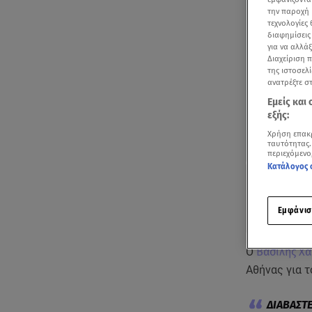
την παροχή 
τεχνολογίες
διαφημίσεις
για να αλλά
Διαχείριση 
της ιστοσελί
ανατρέξτε σ
Εμείς και
εξής:
Χρήση επακ
ταυτότητας.
περιεχόμενο
Κατάλογος 
Εμφάνισ
Ο
Βασίλης Χ
Αθήνας για τ