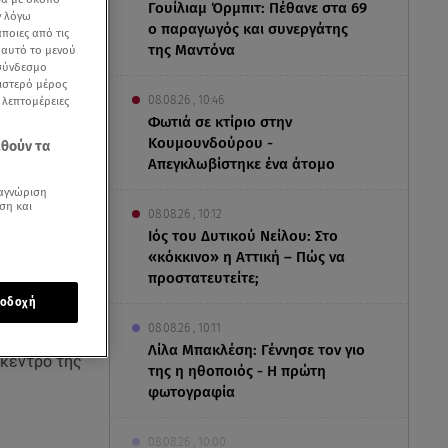
Γουίλιαμ Όρμπιτ: Πέθανε στα 69
ν λόγω
ο παραγωγός και συνεργάτης
ποιες από τις
της Μαντόνα
ε αυτό το μενού
 σύνδεσμο
ριστερό μέρος
08.08.26 , 10:46
ς λεπτομέρειες
Φωτιά σε κτίριο στην
Κουμουνδούρου -
εθούν τα
Απεγκλωβίστηκε ένα άτομο
αγνώριση
ση και
08.08.26 , 10:12
Ιός του Δυτικού Νείλου: Στο
«κόκκινο» η Αττική – Πώς να
προστατευτείτε;
οδοχή
08.08.26 , 10:11
Λίλα Μπακλέση: Γέννησε τον γιο
 κέντρο της
της η ηθοποιός - Η πρώτη
φωτογραφία
08.08.26 , 10:00