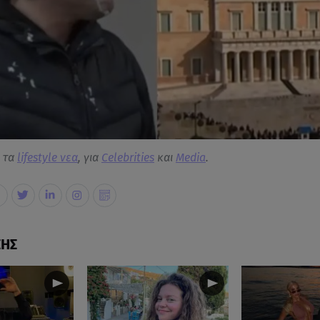
α τα
lifestyle νεα
, για
Celebrities
και
Media
.
ΣΗΣ