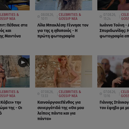
ELEBRITIES &
08.08.26,
CELEBRITIES &
07.08.26,
CELE
OSSIP ΝΕΑ
10:11
GOSSIP ΝΕΑ
15:24
GOSS
πιτ: Πέθανε στα
Λίλα Μπακλέση: Γέννησε τον
Ιωάννα Τούνη -
ός και
γιο της η ηθοποιός - Η
Σπυριδωνίδης: 
ης Μαντόνα
πρώτη φωτογραφία
φωτογραφία από
LEBRITIES &
07.08.26,
CELEBRITIES &
07.08.26,
CELE
OSSIP ΝΕΑ
13:33
GOSSIP ΝΕΑ
13:16
GOSS
«Κόβει» την
Καινούργιου:Πένθος για
Γιάννης Στάνκογ
ώμα της - Οι
συνεργάτιδά της «Θα μου
τον έφηβο με μ
ό
λείπεις πάντα και για
πάντα»