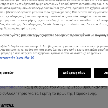
υπηρεσιών. Αν επιλέξετε Απόρριψη όλων όλων ή αποσύρετε τη συγκατάθεσή σας, οι ε
 θα απενεργοποιηθούν. Αν απενεργοποιηθούν οι ιχνηλάτες, ορισμένο περιεχόμενο και κά
 που βλέπετε ενδέχεται να μην είναι τόσο σχετικές με εσάς. Μπορείτε να επανεμφανίσετ
ξετε τις επιλογές σας ή να αποσύρετε τη συναίνεσή σας ανά πάσα στιγμή πατώντας τον
προτιμήσεων στο κάτω μέρος της ιστοσελίδας [ή το αιωρούμενο εικονίδιο στο κάτω α
δας, εάν υπάρχει]. Οι επιλογές σας θα τεθούν σε ισχύ στον Ιστότοπος. Για περισσότερε
την Πολιτική Απορρήτου μας.
 οι συνεργάτες μας επεξεργαζόμαστε δεδομένα προκειμένου να παρασχ
ριβών δεδομένων γεωεντοπισμού. Ακριβής σάρωση χαρακτηριστικών συσκευής για αν
 Αποθήκευση ή/και πρόσβαση στα δεδομένα μιας συσκευής. Εξατομικευμένη διαφήμι
, μέτρηση διαφήμισης και περιεχομένου, έρευνα κοινού και ανάπτυξη υπηρεσιών.
συνεργατών (προμηθευτές)
Δείτε περισσότερα άρθρα μας στα αποτελέσματα αναζήτησης
Add star.gr on Google
η σκοπών
Απόρριψη όλων
Απ
αραμπόπουλος
και η σύζυγός του Λίνα Πρίντζου βρέθηκαν στο
ο συλλαλητήριο για τα Τέμπη το πρωί της Παρασκευής.