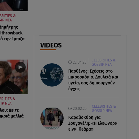
07.08.26 , 21:50
BRITIES &
Καιρός: Έρχονται ξανά 40άρια -
IP ΝΕΑ
Σε ποιες περιοχές
 Δημήτρης
Η throwback
 την Ίμπιζα
07.08.26 , 21:32
VIDEOS
Κρήτη: Τουρίστας ρωτούσε
πόσο να πληρώσει για να
CELEBRITIES &
ασελγήσει σε 10χρονη
22.04.25
GOSSIP ΝΕΑ
Παρθένος: Σχέσεις στο
μικροσκόπιο. Δουλειά και
υγεία, σας δημιουργούν
άγχος
BRITIES &
IP ΝΕΑ
CELEBRITIES &
20.02.25
λου: Δείτε
GOSSIP ΝΕΑ
ακριά μαλλιά
Καραβοκύρη για
Ζουγανέλη: «Η Ελεωνόρα
είναι θεάρα»