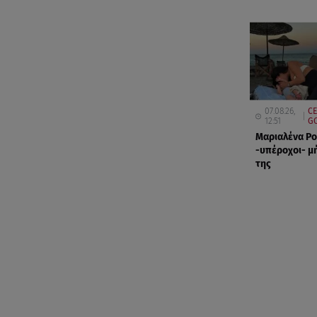
07.08.26,
CE
12:51
GO
Μαριαλένα Ρο
-υπέροχοι- μή
της