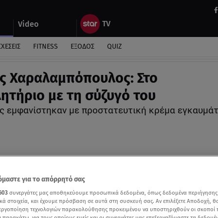
Video
ΣΧΕΣΕΙΣ
FITNESS
ΕΞΟΔΟΣ
QUIZ
ς Χαραλαμπόπουλος: Στο
ητήριο με τη σύζυγό του
υς εμφανίστηκαν με προστατευτική κρέμα εγκαυμά
μαστε για το απόρρητό σας
603
συνεργάτες μας αποθηκεύουμε προσωπικά δεδομένα, όπως δεδομένα περιήγησης
κά στοιχεία, και έχουμε πρόσβαση σε αυτά στη συσκευή σας. Αν επιλέξετε Αποδοχή, θ
νεργοποίηση τεχνολογιών παρακολούθησης προκειμένου να υποστηριχθούν οι σκοποί
ι παρακάτω, για τους οποίους εμείς και οι συνεργάτες μας επεξεργαζόμαστε τα δεδομέ