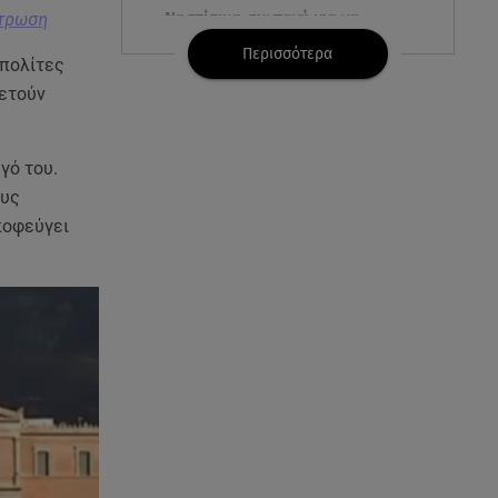
Νηστίσιμη συνταγή για να
ντρωση
φτιάξετε χαλβά με σοκολάτα και
Περισσότερα
πορτοκάλι
 πολίτες
ετούν
08.08.26 , 09:26
Φωτιά Αττικοβοιωτία:
Απελευθερώθηκε ενέργεια ίση
γό του.
με 6 βόμβες Χιροσίμα
ους
ποφεύγει
08.08.26 , 09:05
BMW: Οι πωλήσεις και η
συμφωνία με τους
εργαζόμενους
08.08.26 , 09:03
8 Αυγούστου: Σήμερα η
Παγκόσμια Ημέρα Γάτας
08.08.26 , 08:47