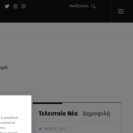
Αναζήτηση
των
Τελευταία Νέα
Δημοφιλή
 ή μοναδικά
α καταστεί
 που
08.08.26 , 10:47
να με σκοπό