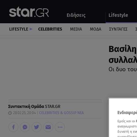
Αθλητικά
Quiz
Ειδήσεις
Lifestyle
Αυτοκίνητο
LIFESTYLE
CELEBRITIES
MEDIA
ΜΟΔΑ
ΣΥΝΤΑΓΕΣ
Βασίλη
συλλαλ
Οι δυο το
Συντακτική Ομάδα
STAR.GR
Ενδιαφερό
28.02.25, 20:04
CELEBRITIES & GOSSIP ΝΕΑ
Εμείς και οι
αναγνωριστι
δυνατή η ε
εμφανίζοντα