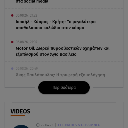
στα social media
06.08.26 , 21:22
Ισραήλ - Κύπρος - Κρήτη: Το μεγαλύτερο
υποθαλάσσιο καλώδιο στον κόσμο
06.08.26 , 21:07
Motor Oil: Δωρεά πυροσβεστικών οχημάτων και
εξοπλισμού στον Άγιο Βασίλειο
06.08.26 , 20:49
Άκης Παυλόπουλος: Η τρυφερή εξομολόγηση
της συζύγου του, Ελένης Φωτοπούλου
Περισσότερα
06.08.26 , 20:25
Πώς επικοινωνούν τα ελικόπτερα στη φωτιά και
ο ρόλος του «συνδέσμου»
VIDEOS
06.08.26 , 20:16
22.04.25
CELEBRITIES & GOSSIP ΝΕΑ
Αθηνά Οικονομάκου από την Μπόρα Μπόρα: