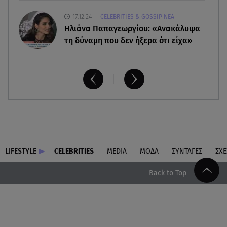
17.12.24
CELEBRITIES & GOSSIP ΝΕΑ
Ηλιάνα Παπαγεωργίου: «Ανακάλυψα
τη δύναμη που δεν ήξερα ότι είχα»
LIFESTYLE
CELEBRITIES
MEDIA
ΜΟΔΑ
ΣΥΝΤΑΓΕΣ
ΣΧΕ
Back to Top