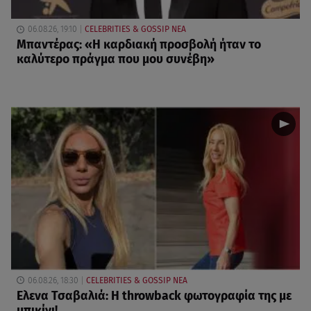
06.08.26, 19:10
CELEBRITIES & GOSSIP ΝΕΑ
Μπαντέρας: «Η καρδιακή προσβολή ήταν το
καλύτερο πράγμα που μου συνέβη»
06.08.26, 18:30
CELEBRITIES & GOSSIP ΝΕΑ
Ελενα Τσαβαλιά: Η throwback φωτογραφία της με
μπικίνι!