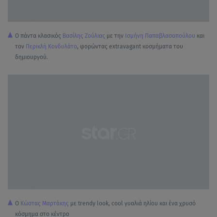
Ο πάντα κλασικός
Βασίλης Ζούλιας
με την
Ισμήνη Παπαβλασοπούλου
και
τον
Περικλή Κονδυλάτο
, φορώντας extravagant κοσμήματα του
δημιουργού.
Ο
Κώστας Μαρτάκης
με trendy look, cool γυαλιά ηλίου και ένα χρυσό
κόσμημα στο κέντρο