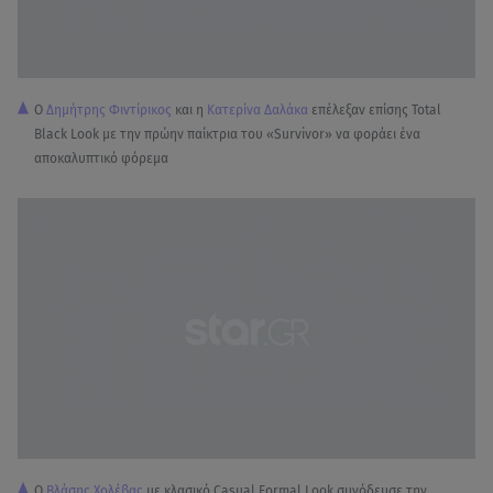
Ο
Δημήτρης Φιντίρικος
και η
Κατερίνα Δαλάκα
επέλεξαν επίσης Total
Black Look με την πρώην παίκτρια του «Survivor» να φοράει ένα
αποκαλυπτικό φόρεμα
Ο
Βλάσης Χολέβας
με κλασικό Casual Formal Look συνόδευσε την