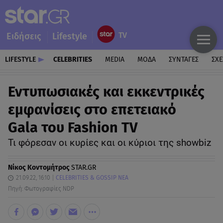
Ειδήσεις
Lifestyle
LIFESTYLE
CELEBRITIES
MEDIA
ΜΟΔΑ
ΣΥΝΤΑΓΕΣ
ΣΧΕ
Εντυπωσιακές και εκκεντρικές
εμφανίσεις στο επετειακό
Gala του Fashion TV
Τι φόρεσαν οι κυρίες και οι κύριοι της showbiz
Νίκος Κοντομήτρος
STAR.GR
21.09.22, 16:10
CELEBRITIES & GOSSIP ΝΕΑ
Πηγή: Φωτογραφίες NDP