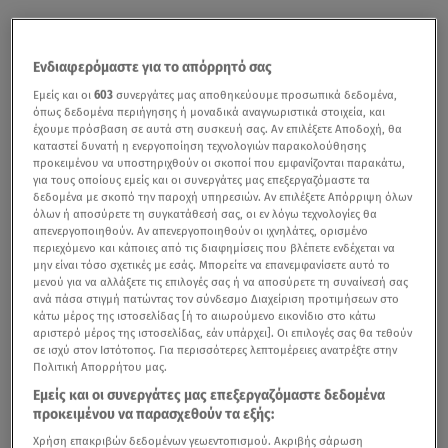
Ενδιαφερόμαστε για το απόρρητό σας
Εμείς και οι
603
συνεργάτες μας αποθηκεύουμε προσωπικά δεδομένα,
όπως δεδομένα περιήγησης ή μοναδικά αναγνωριστικά στοιχεία, και
έχουμε πρόσβαση σε αυτά στη συσκευή σας. Αν επιλέξετε Αποδοχή, θα
καταστεί δυνατή η ενεργοποίηση τεχνολογιών παρακολούθησης
προκειμένου να υποστηριχθούν οι σκοποί που εμφανίζονται παρακάτω,
για τους οποίους εμείς και οι συνεργάτες μας επεξεργαζόμαστε τα
Μία βραδιά αφιερωμένη στη μόδα, την υψηλή ραπτική,
δεδομένα με σκοπό την παροχή υπηρεσιών. Αν επιλέξετε Απόρριψη όλων
τους διορατικούς σχεδιαστές, την ηθική μόδα, το
όλων ή αποσύρετε τη συγκατάθεσή σας, οι εν λόγω τεχνολογίες θα
απενεργοποιηθούν. Αν απενεργοποιηθούν οι ιχνηλάτες, ορισμένο
ποιοτικό ύφασμα, τη λάμψη που δίνει σε κάθε πασαρέλα
περιεχόμενο και κάποιες από τις διαφημίσεις που βλέπετε ενδέχεται να
το εμβληματικό
Fashion TV
. Μία βραδιά υπό το φως της
μην είναι τόσο σχετικές με εσάς. Μπορείτε να επανεμφανίσετε αυτό το
μενού για να αλλάξετε τις επιλογές σας ή να αποσύρετε τη συναίνεσή σας
Ακρόπολης και με θέα τον Παρθενώνα και το Ωδείο
ανά πάσα στιγμή πατώντας τον σύνδεσμο Διαχείριση προτιμήσεων στο
Ηρώδου του Αττικού. Μία βραδιά γιορτής και
κάτω μέρος της ιστοσελίδας [ή το αιωρούμενο εικονίδιο στο κάτω
αριστερό μέρος της ιστοσελίδας, εάν υπάρχει]. Οι επιλογές σας θα τεθούν
ενθουσιασμού, καθώς το διεθνές τηλεοπτικό δίκτυο
σε ισχύ στον Ιστότοπος. Για περισσότερες λεπτομέρειες ανατρέξτε στην
μόδας Fashion TV, δε γιόρτασε απλά τα 25 χρόνια
Πολιτική Απορρήτου μας.
παρουσίας του στη βιομηχανία της Μόδας, αλλά με την
Εμείς και οι συνεργάτες μας επεξεργαζόμαστε δεδομένα
προκειμένου να παρασχεθούν τα εξής:
ευκαιρία του λαμπερού Gala ανακοινώθηκε το
λανσάρισμα της ελληνικής εκδοχής του.
Χρήση επακριβών δεδομένων γεωεντοπισμού. Ακριβής σάρωση