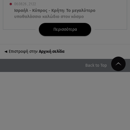
06.08.26 , 21:22
Ισραήλ - Κύπρος - Κρήτη: Το μεγαλύτερο
υποθαλάσσιο καλώδιο στον κόσμο
Περισσότερα
06.08.26 , 21:07
Motor Oil: Δωρεά πυροσβεστικών οχημάτων και
εξοπλισμού στον Άγιο Βασίλειο
Επιστροφή στην
Αρχική σελίδα
06.08.26 , 20:49
Άκης Παυλόπουλος: Η τρυφερή εξομολόγηση της
Back to Top
συζύγου του, Ελένης Φωτοπούλου
06.08.26 , 20:25
Πώς επικοινωνούν τα ελικόπτερα στη φωτιά και ο
ρόλος του «συνδέσμου»
06.08.26 , 20:16
Αθηνά Οικονομάκου από την Μπόρα Μπόρα:
«Έσκασε όλη η κούραση του χειμώνα»