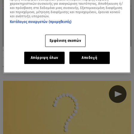
χαρακτηριστικών συσκευής για αναγνώριση ταυτότητας. Αποθήκευση ή/
και πρόσβαση στα δεδομένα μιας συσκευής. Εξατομικευμένη διαφήμιση
και περιεχόμενο, μέτρηση διαφήμισης και περιεχομένου, έρευνα κοινού
και ανάπτυξη υπηρεσιών.
Κατάλογος συνεργατών (προμηθευτές)
Εμφάνιση σκοπών
08.05.26, 14:00
«ΕΝ ΑΡΧΗ ΡΕΜΠΕΤΙΚΟ» με τη Ναταλία
Απόρριψη όλων
Αποδοχή
Δραγούμη, από τις 17 Μαΐου