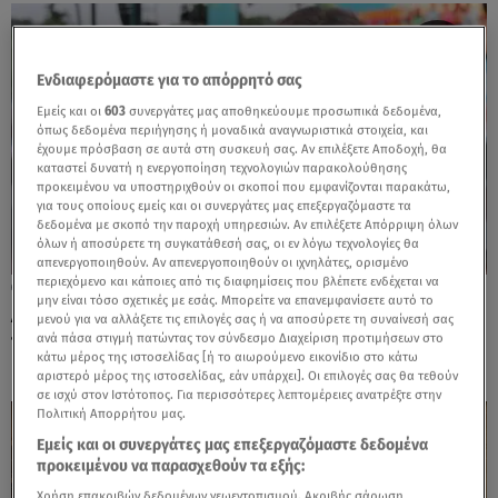
Ενδιαφερόμαστε για το απόρρητό σας
Εμείς και οι
603
συνεργάτες μας αποθηκεύουμε προσωπικά δεδομένα,
όπως δεδομένα περιήγησης ή μοναδικά αναγνωριστικά στοιχεία, και
έχουμε πρόσβαση σε αυτά στη συσκευή σας. Αν επιλέξετε Αποδοχή, θα
καταστεί δυνατή η ενεργοποίηση τεχνολογιών παρακολούθησης
προκειμένου να υποστηριχθούν οι σκοποί που εμφανίζονται παρακάτω,
για τους οποίους εμείς και οι συνεργάτες μας επεξεργαζόμαστε τα
δεδομένα με σκοπό την παροχή υπηρεσιών. Αν επιλέξετε Απόρριψη όλων
όλων ή αποσύρετε τη συγκατάθεσή σας, οι εν λόγω τεχνολογίες θα
απενεργοποιηθούν. Αν απενεργοποιηθούν οι ιχνηλάτες, ορισμένο
περιεχόμενο και κάποιες από τις διαφημίσεις που βλέπετε ενδέχεται να
03.06.26, 14:09
μην είναι τόσο σχετικές με εσάς. Μπορείτε να επανεμφανίσετε αυτό το
Δραγούμη: «Κάθε στιγμή που περνά με
μενού για να αλλάξετε τις επιλογές σας ή να αποσύρετε τη συναίνεσή σας
πονάει. Με κυριεύουν οι αναμνήσεις μου»
ανά πάσα στιγμή πατώντας τον σύνδεσμο Διαχείριση προτιμήσεων στο
κάτω μέρος της ιστοσελίδας [ή το αιωρούμενο εικονίδιο στο κάτω
αριστερό μέρος της ιστοσελίδας, εάν υπάρχει]. Οι επιλογές σας θα τεθούν
σε ισχύ στον Ιστότοπος. Για περισσότερες λεπτομέρειες ανατρέξτε στην
Πολιτική Απορρήτου μας.
Εμείς και οι συνεργάτες μας επεξεργαζόμαστε δεδομένα
προκειμένου να παρασχεθούν τα εξής:
Χρήση επακριβών δεδομένων γεωεντοπισμού. Ακριβής σάρωση