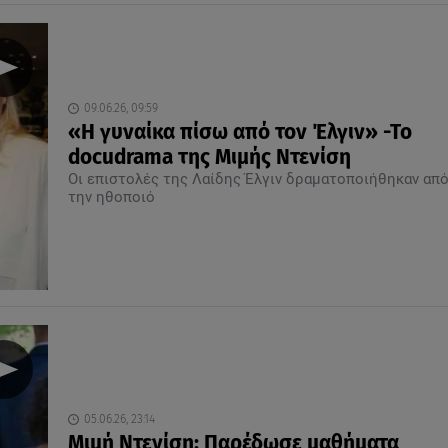
09.06.26, 09:59
«Η γυναίκα πίσω από τον Έλγιν» -Το
docudrama της Μιμής Ντενίση
Οι επιστολές της Λαίδης Έλγιν δραματοποιήθηκαν απ
την ηθοποιό
05.06.26, 23:14
Μιμή Ντενίση: Παρέδωσε μαθήματα