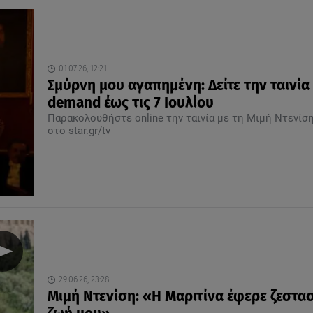
01.07.26, 12:21
Σμύρνη μου αγαπημένη: Δείτε την ταινία
demand έως τις 7 Ιουλίου
Παρακολουθήστε online την ταινία με τη Μιμή Ντενίσ
στο star.gr/tv
29.06.26, 23:28
Mιμή Ντενίση: «Η Μαριτίνα έφερε ζεστα