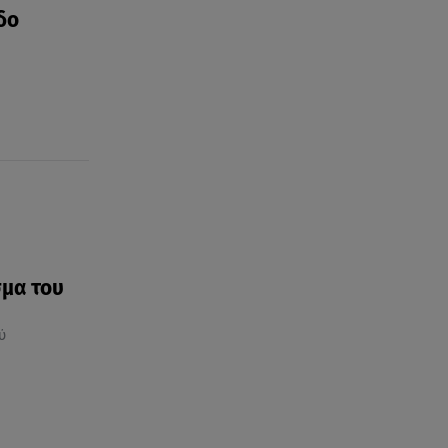
δο
08.08.26 , 17:45
Εριέττα Κούρκουλου: Η
συγκινητική ανάρτηση για τα
33α γενέθλιά της
08.08.26 , 17:44
Νεκρή μεγαλόσωμη αρκούδα
στην Καστοριά, πιθανόν από
πυροβολισμό
σμα του
ύ