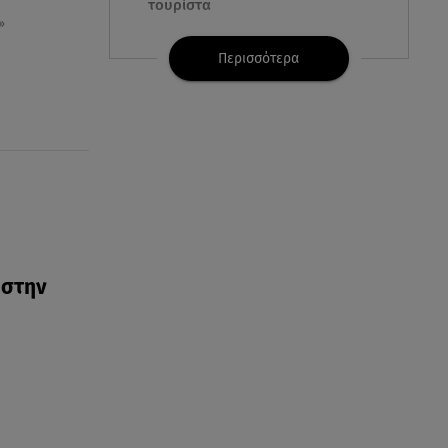
τουρίστα
»
08.08.26 , 22:33
Περισσότερα
Αλεξανδρούπολη: Ανασύρθηκε
χωρίς τις αισθήσεις του
ηλικιωμένος από πηγάδι
08.08.26 , 22:15
Θεσσαλονίκη: Τρύπησαν με
τρυπάνι και δηλητηρίασαν δύο
δέντρα
 στην
08.08.26 , 21:50
Πάρος: Γονείς και ιδιοκτήτης
κατηγορούνται για
ανθρωποκτονία από αμέλεια
08.08.26 , 21:38
Βουλγαρία:Μη επανδρωμένο
αεροσκάφος συνετρίβη κοντά