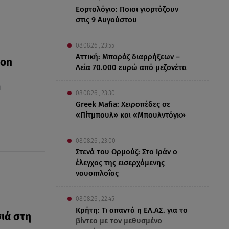
Εορτολόγιο: Ποιοι γιορτάζουν
στις 9 Αυγούστου
08.08.26 , 23:55
Αττική: Μπαράζ διαρρήξεων –
 on
Λεία 70.000 ευρώ από μεζονέτα
η
08.08.26 , 23:30
Greek Mafia: Χειροπέδες σε
«Πίτμπουλ» και «Μπουλντόγκ»
08.08.26 , 23:00
Στενά του Ορμούζ: Στο Ιράν ο
έλεγχος της εισερχόμενης
ναυσιπλοΐας
08.08.26 , 22:45
Κρήτη: Τι απαντά η ΕΛ.ΑΣ. για το
σιά στη
βίντεο με τον μεθυσμένο