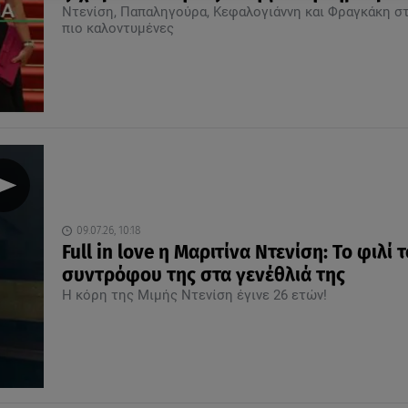
Ντενίση, Παπαληγούρα, Κεφαλογιάννη και Φραγκάκη στ
πιο καλοντυμένες
09.07.26, 10:18
Full in love η Μαριτίνα Ντενίση: Το φιλί 
συντρόφου της στα γενέθλιά της
Η κόρη της Μιμής Ντενίση έγινε 26 ετών!