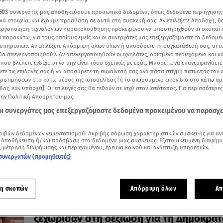
603
συνεργάτες μας αποθηκεύουμε προσωπικά δεδομένα, όπως δεδομένα περιήγησης
κά στοιχεία, και έχουμε πρόσβαση σε αυτά στη συσκευή σας. Αν επιλέξετε Αποδοχή, θ
νεργοποίηση τεχνολογιών παρακολούθησης προκειμένου να υποστηριχθούν οι σκοποί
ι παρακάτω, για τους οποίους εμείς και οι συνεργάτες μας επεξεργαζόμαστε τα δεδομέ
υπηρεσιών. Αν επιλέξετε Απόρριψη όλων όλων ή αποσύρετε τη συγκατάθεσή σας, οι ε
03.08.26, 19:32
 θα απενεργοποιηθούν. Αν απενεργοποιηθούν οι ιχνηλάτες, ορισμένο περιεχόμενο και κά
Μιμή Ντενίση: Στην παραλία του Θεολόγ
 που βλέπετε ενδέχεται να μην είναι τόσο σχετικές με εσάς. Μπορείτε να επανεμφανίσετ
την κόρη της Μαριτίνα
ξετε τις επιλογές σας ή να αποσύρετε τη συναίνεσή σας ανά πάσα στιγμή πατώντας τον
προτιμήσεων στο κάτω μέρος της ιστοσελίδας [ή το αιωρούμενο εικονίδιο στο κάτω α
Μαμά και κόρη πιο stylish από ποτέ!
δας, εάν υπάρχει]. Οι επιλογές σας θα τεθούν σε ισχύ στον Ιστότοπος. Για περισσότερε
την Πολιτική Απορρήτου μας.
 οι συνεργάτες μας επεξεργαζόμαστε δεδομένα προκειμένου να παρασχ
ριβών δεδομένων γεωεντοπισμού. Ακριβής σάρωση χαρακτηριστικών συσκευής για αν
 Αποθήκευση ή/και πρόσβαση στα δεδομένα μιας συσκευής. Εξατομικευμένη διαφήμι
, μέτρηση διαφήμισης και περιεχομένου, έρευνα κοινού και ανάπτυξη υπηρεσιών.
συνεργατών (προμηθευτές)
η σκοπών
Απόρριψη όλων
Απ
25.07.26, 13:30
Προεδρικό Μέγαρο: Οι εμφανίσεις που
ξεχώρισαν στη δεξίωση για τη Δημοκρατ