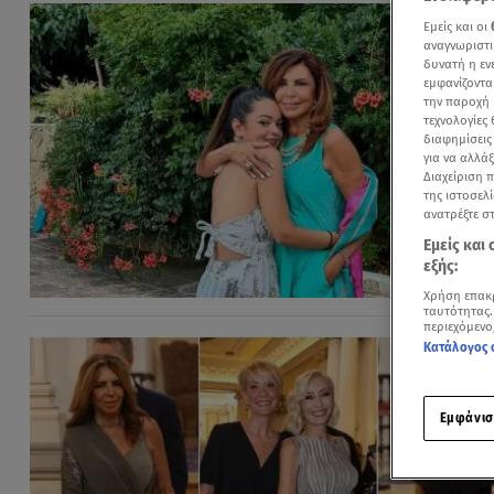
Εμείς και οι
αναγνωριστι
δυνατή η ε
εμφανίζοντα
την παροχή 
τεχνολογίες
διαφημίσεις
για να αλλά
Διαχείριση 
της ιστοσελί
ανατρέξτε σ
Εμείς και
εξής:
Χρήση επακ
ταυτότητας.
περιεχόμενο
Κατάλογος 
Εμφάνισ