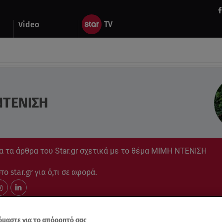
Video
ΝΤΕΝΙΣΗ
α τα άρθρα του Star.gr σχετικά με το θέμα ΜΙΜΗ ΝΤΕΝΙΣΗ
ο star.gr για ό,τι σε αφορά.
μαστε για το απόρρητό σας