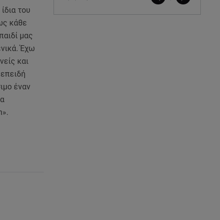
ίδια του
πως κάθε
παιδί μας
ενικά. Έχω
νείς και
 επειδή
ιμο έναν
να
n».