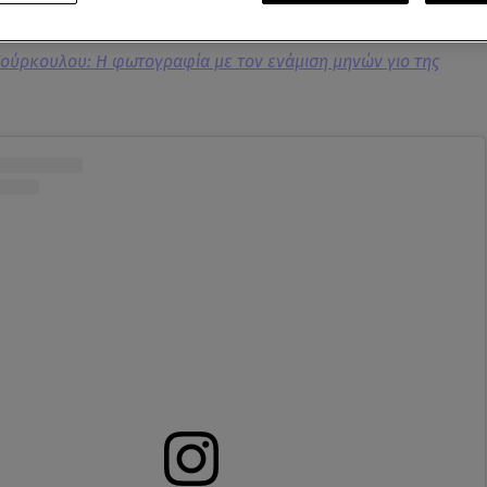
Κούρκουλου: Η φωτογραφία με τον ενάμιση μηνών γιο της