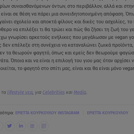
ίων συναισθανόμενων όντων, στο περιβάλλον, αλλά και στην 
α είναι σε θέση να πάρει μια συνειδητοποιημένη απόφαση. Ό
γαίνει σχολείο και αποκτά φίλους και δικές του ασχολίες, το 
ύθερο να επιλέξει τι θα τρώει και πώς θα ζήσει τη ζωή του γ
έχω γνωρίσει αρκετούς ενήλικες που μεγάλωσαν με vegan γο
ς δεν επέλεξε στη συνέχεια να καταναλώνει ζωικά προϊόντα,
δεν τα θεωρούν φαγητό, όπως και εμείς δεν θεωρούμε φαγώσ
γάτα. Όποια και να είναι η επιλογή του γιου μας όταν αρχίσει 
ιείται, το φαγητό στο σπίτι μας, είναι και θα είναι μόνο vega
α τα
lifestyle νεα
, για
Celebrities
και
Media
.
|
σότερα:
ΕΡΙΕΤΤΑ ΚΟΥΡΚΟΥΛΟΥ INSTAGRAM
ΕΡΙΕΤΤΑ ΚΟΥΡΚΟΥΛΟΥ