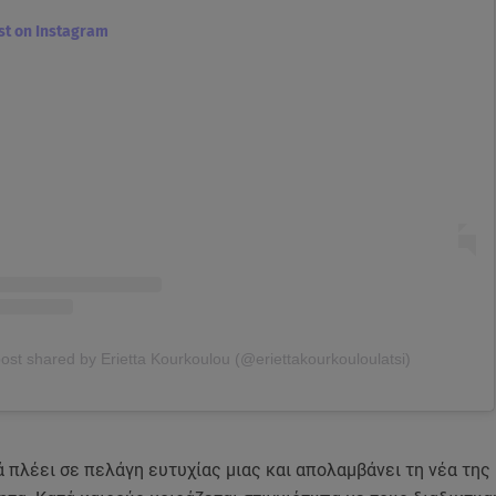
ost on Instagram
post shared by Erietta Kourkoulou (@eriettakourkouloulatsi)
 πλέει σε πελάγη ευτυχίας μιας και απολαμβάνει τη νέα της