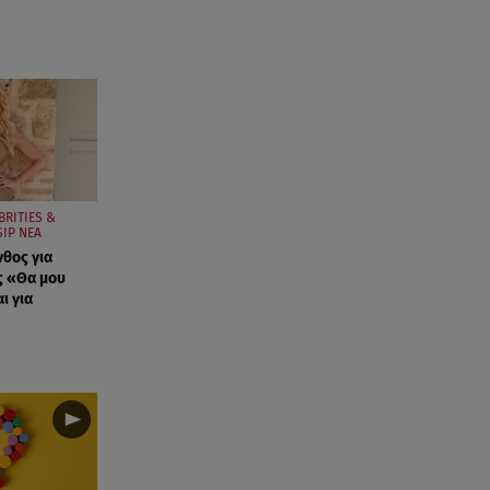
BRITIES &
IP ΝΕΑ
νθος για
ς «Θα μου
ι για