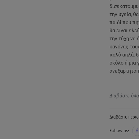
δισεκατομμυρ
την υγεία, θ
παιδί που πη
θα είναι ελε
την τύχη να 
κανένας του
πολύ απλά, 
σκύλο ή μια 
ανεξαρτητοπο
Διαβάστε όλ
Διαβάστε περισ
Follow us: