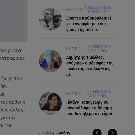
CELEBRITIES &
24.12.24
GOSSIP ΝΕΑ
Εριέττα Κούρκουλου: Η
φωτογραφία με τους
γιους της από το
CELEBRITIES &
17.12.24
es.gr είχε
GOSSIP ΝΕΑ
Δημήτρης Ήμελλος:
διατροφικές
«Λύγισε» ο αδερφός του
μιλώντας στο Αλήθειες
με
ς ζωής του
θό.
CELEBRITIES &
με
17.12.24
GOSSIP ΝΕΑ
ταν έρθει η
Ηλιάνα Παπαγεωργίου:
«Ανακάλυψα τη δύναμη
λλές άλλες,
που δεν ήξερα ότι είχα»
για την
αι του
Προβολή
5 από 15