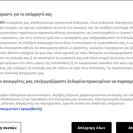
μαστε για το απόρρητό σας
603
συνεργάτες μας αποθηκεύουμε προσωπικά δεδομένα, όπως δεδομένα περιήγησης
κά στοιχεία, και έχουμε πρόσβαση σε αυτά στη συσκευή σας. Αν επιλέξετε Αποδοχή, θ
νεργοποίηση τεχνολογιών παρακολούθησης προκειμένου να υποστηριχθούν οι σκοποί
ι παρακάτω, για τους οποίους εμείς και οι συνεργάτες μας επεξεργαζόμαστε τα δεδομέ
υπηρεσιών. Αν επιλέξετε Απόρριψη όλων όλων ή αποσύρετε τη συγκατάθεσή σας, οι ε
 θα απενεργοποιηθούν. Αν απενεργοποιηθούν οι ιχνηλάτες, ορισμένο περιεχόμενο και κά
 που βλέπετε ενδέχεται να μην είναι τόσο σχετικές με εσάς. Μπορείτε να επανεμφανίσετ
ξετε τις επιλογές σας ή να αποσύρετε τη συναίνεσή σας ανά πάσα στιγμή πατώντας τον
προτιμήσεων στο κάτω μέρος της ιστοσελίδας [ή το αιωρούμενο εικονίδιο στο κάτω α
δας, εάν υπάρχει]. Οι επιλογές σας θα τεθούν σε ισχύ στον Ιστότοπος. Για περισσότερε
ότερα άρθρα μας στην αναζήτηση σας
την Πολιτική Απορρήτου μας.
.gr στις επιλογές σας
 οι συνεργάτες μας επεξεργαζόμαστε δεδομένα προκειμένου να παρασχ
Δείτε περισσότερα άρθρα μας στα αποτελέσματα αναζήτησης
ριβών δεδομένων γεωεντοπισμού. Ακριβής σάρωση χαρακτηριστικών συσκευής για αν
Add star.gr on Google
 Αποθήκευση ή/και πρόσβαση στα δεδομένα μιας συσκευής. Εξατομικευμένη διαφήμι
, μέτρηση διαφήμισης και περιεχομένου, έρευνα κοινού και ανάπτυξη υπηρεσιών.
συνεργατών (προμηθευτές)
έρασαν από τη στιγμή που η
Εριέττα Κούρκουλου
κράτησε για
 της τον γιο της, καρπό του έρωτά της με τον Βύρωνα Βασιλε
η σκοπών
Απόρριψη όλων
Απ