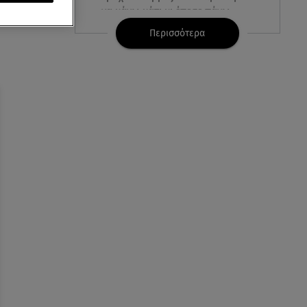
να κάνω κάτι κι έπεσε πάνω
μου»
Περισσότερα
07.08.26 , 14:49
Πέθανε η δημοσιογράφος και
πρώην σύζυγος του Βασίλη
Χιώτη, Χριστίνα Πιτουρά
07.08.26 , 14:44
Στεφανίδου: «Κόβει» την ανάσα
με το σώμα της - Οι πόζες με
μαγιό
07.08.26 , 14:05
Μυστράς: «Τον έβαλα στον
καταψύκτη γιατί ήθελα να τον
κρατήσω άφθαρτο»
07.08.26 , 14:00