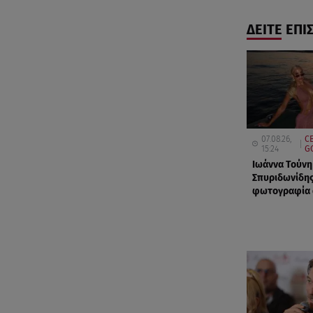
ΔΕΙΤΕ ΕΠΙ
07.08.26,
CE
15:24
G
Ιωάννα Τούνη
Σπυριδωνίδης
φωτογραφία α