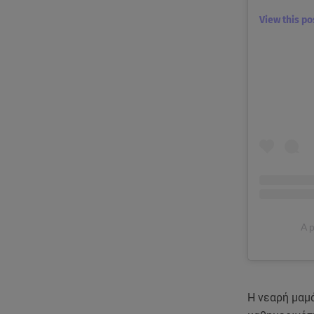
View this p
A 
Η νεαρή μαμά