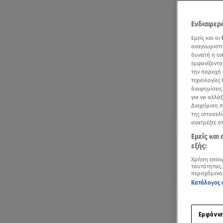
Ενδιαφερό
Εμείς και οι
αναγνωριστι
δυνατή η ε
εμφανίζοντα
την παροχή 
τεχνολογίες
διαφημίσεις
για να αλλά
Διαχείριση 
της ιστοσελί
Δείτε περισσ
ανατρέξτε σ
Πρόσθηκη star
Εμείς και
εξής:
Χρήση επακ
ταυτότητας.
περιεχόμενο
Κατάλογος 
Δύο μήνες π
στην αγκαλιά
Εμφάνισ