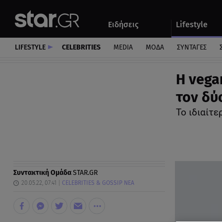
Αθλητικά
Quiz
Ειδήσεις
Lifestyle
Αυτοκίνητο
LIFESTYLE
CELEBRITIES
MEDIA
ΜΟΔΑ
ΣΥΝΤΑΓΕΣ
Η vega
τον δύ
Το ιδιαίτ
Συντακτική Ομάδα
STAR.GR
20.05.22, 07:41
CELEBRITIES & GOSSIP ΝΕΑ