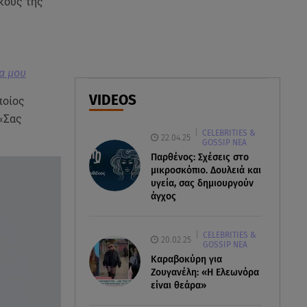
ακούς της
δολοφονίες του «Ζαμπόν» και
του Σκαφτούρου
07.08.26 , 12:51
Μαριαλένα Ρουμελιώτη: Δύο
α μου
-υπέροχοι- μήνες τον γιο της
VIDEOS
ποίος
 «Σας
07.08.26 , 12:35
CELEBRITIES &
Τουρισμός για όλους:
22.04.25
GOSSIP ΝΕΑ
Συνεχίζονται οι αιτήσεις – Ποιοι
Παρθένος: Σχέσεις στο
κάνουν σήμερα
μικροσκόπιο. Δουλειά και
υγεία, σας δημιουργούν
άγχος
CELEBRITIES &
20.02.25
GOSSIP ΝΕΑ
Καραβοκύρη για
Ζουγανέλη: «Η Ελεωνόρα
είναι θεάρα»