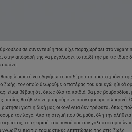
ούρκουλου σε συνέντευξη που είχε παραχωρήσει στο vegantim
ι στην απόφασή της να μεγαλώσει το παιδί της με τις ίδιες 
 εκείνη.
, θεωρώ σωστό να οδηγήσω το παιδί μου τα πρώτα χρόνια τη
ο ζωής, τον οποίο θεωρούμε ο πατέρας του και εγώ ηθικά ορ
, είμαι βέβαιη ότι όπως όλα τα παιδιά, θα μας βομβαρδίσει 
ς οποίες θα ήθελα να μπορούμε να απαντήσουμε ειλικρινά. Ό
 ρωτήσει γιατί η δική μας οικογένεια δεν τρέφεται όπως πο
σουμε τον λόγο. Από τη στιγμή που θα μάθει όλη την αλήθεια 
 κρέατος, του ψαριού, του αυγού και των γαλακτοκομικών κ
α γνωρίζει πια τις τρομακτικές επιπτώσεις της στις ζωές