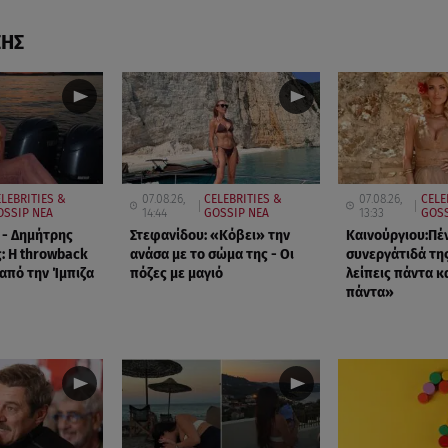
ΣΗΣ
LEBRITIES &
07.08.26,
CELEBRITIES &
07.08.26,
CELE
OSSIP ΝΕΑ
14:44
GOSSIP ΝΕΑ
13:33
GOSS
 - Δημήτρης
Στεφανίδου: «Κόβει» την
Καινούργιου:Πέ
: Η throwback
ανάσα με το σώμα της - Οι
συνεργάτιδά τη
πό την Ίμπιζα
πόζες με μαγιό
λείπεις πάντα κα
πάντα»