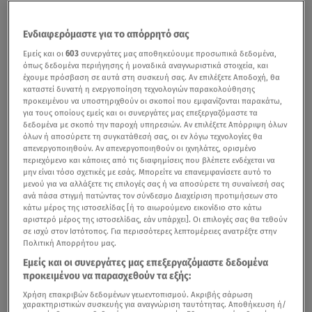
Ενδιαφερόμαστε για το απόρρητό σας
Εμείς και οι
603
συνεργάτες μας αποθηκεύουμε προσωπικά δεδομένα,
όπως δεδομένα περιήγησης ή μοναδικά αναγνωριστικά στοιχεία, και
έχουμε πρόσβαση σε αυτά στη συσκευή σας. Αν επιλέξετε Αποδοχή, θα
καταστεί δυνατή η ενεργοποίηση τεχνολογιών παρακολούθησης
προκειμένου να υποστηριχθούν οι σκοποί που εμφανίζονται παρακάτω,
για τους οποίους εμείς και οι συνεργάτες μας επεξεργαζόμαστε τα
δεδομένα με σκοπό την παροχή υπηρεσιών. Αν επιλέξετε Απόρριψη όλων
όλων ή αποσύρετε τη συγκατάθεσή σας, οι εν λόγω τεχνολογίες θα
απενεργοποιηθούν. Αν απενεργοποιηθούν οι ιχνηλάτες, ορισμένο
περιεχόμενο και κάποιες από τις διαφημίσεις που βλέπετε ενδέχεται να
μην είναι τόσο σχετικές με εσάς. Μπορείτε να επανεμφανίσετε αυτό το
μενού για να αλλάξετε τις επιλογές σας ή να αποσύρετε τη συναίνεσή σας
ανά πάσα στιγμή πατώντας τον σύνδεσμο Διαχείριση προτιμήσεων στο
κάτω μέρος της ιστοσελίδας [ή το αιωρούμενο εικονίδιο στο κάτω
αριστερό μέρος της ιστοσελίδας, εάν υπάρχει]. Οι επιλογές σας θα τεθούν
σε ισχύ στον Ιστότοπος. Για περισσότερες λεπτομέρειες ανατρέξτε στην
Πολιτική Απορρήτου μας.
Εμείς και οι συνεργάτες μας επεξεργαζόμαστε δεδομένα
προκειμένου να παρασχεθούν τα εξής:
Χρήση επακριβών δεδομένων γεωεντοπισμού. Ακριβής σάρωση
χαρακτηριστικών συσκευής για αναγνώριση ταυτότητας. Αποθήκευση ή/