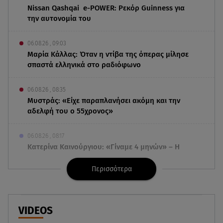
Nissan Qashqai e-POWER: Ρεκόρ Guinness για
την αυτονομία του
06.08.26 , 09:03
Μαρία Κάλλας: Όταν η ντίβα της όπερας μίλησε
σπαστά ελληνικά στο ραδιόφωνο
06.08.26 , 08:35
Μυστράς: «Είχε παραπλανήσει ακόμη και την
αδελφή του ο 55χρονος»
06.08.26 , 08:17
Κατερίνα Καινούργιου: «Γίναμε 4 μηνών» – Η
ανάρτηση για τη μικρή Ξένια
Περισσότερα
06.08.26 , 07:51
Κυψέλη: Ληστεία ή ερωτική απόρριψη εξετάζει η
ΕΛ.ΑΣ για τη δολοφονία
VIDEOS