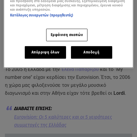
και πρόσβαση στα δεδομένα μιας συσκευής. Εξατομικευμένη διαφήμιση
και περιεχόμενο, μέτρηση διαφήμισης και περιεχομένου, έρευνα κοινού
και ανάπτυξη υπηρεσιών.
Κατάλογος συνεργατών (προμηθευτές)
Εμφάνιση σκοπών
Eurovision 2021: Άνοδος για Ελλάδα και Κύπρο στα στοιχήματα! - Βίντεο
από τη «Φωλιά των Κου Κου»
Απόρριψη όλων
Αποδοχή
Το 2005 η Ελλάδα με την
Έλενα Παπαρίζου
και το "My
number one" είχαν κερδίσει την Eurovision. Έτσι, το 2006
η χώρα μας φιλοξενούσε τον μεγάλο μουσικό
διαγωνισμό και στην Αθήνα είχαν τότε βρεθεί οι
Lordi
.
Eurovision: Οι 5 καλύτερες και οι 5 χειρότερες
συμμετοχές της Ελλάδας