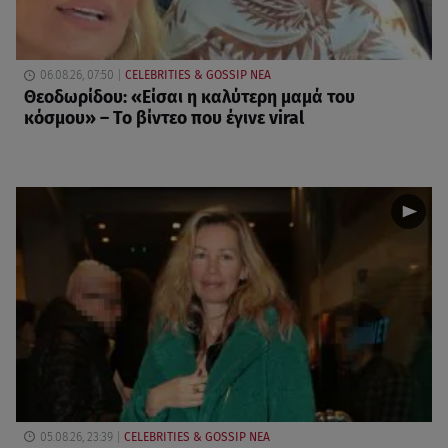
06.08.26, 07:50
CELEBRITIES & GOSSIP ΝΕΑ
Θεοδωρίδου: «Είσαι η καλύτερη μαμά του
κόσμου» – Το βίντεο που έγινε viral
05.08.26, 23:39
CELEBRITIES & GOSSIP ΝΕΑ