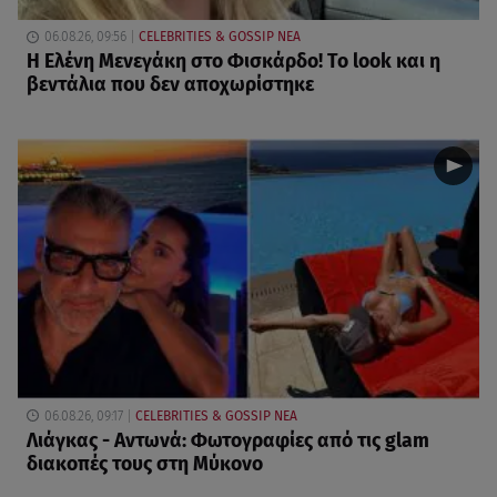
06.08.26, 09:56
CELEBRITIES & GOSSIP ΝΕΑ
Η Ελένη Μενεγάκη στο Φισκάρδο! Το look και η
βεντάλια που δεν αποχωρίστηκε
06.08.26, 09:17
CELEBRITIES & GOSSIP ΝΕΑ
Λιάγκας - Αντωνά: Φωτογραφίες από τις glam
διακοπές τους στη Μύκονο