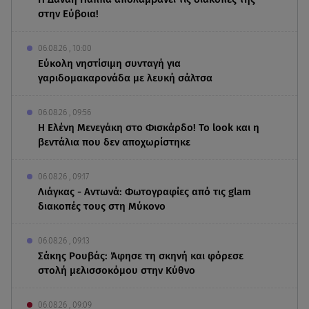
στην Εύβοια!
06.08.26 , 10:00
Eύκολη νηστίσιμη συνταγή για
γαριδομακαρονάδα με λευκή σάλτσα
06.08.26 , 09:56
Η Ελένη Μενεγάκη στο Φισκάρδο! Το look και η
βεντάλια που δεν αποχωρίστηκε
06.08.26 , 09:17
Λιάγκας - Αντωνά: Φωτογραφίες από τις glam
διακοπές τους στη Μύκονο
06.08.26 , 09:13
Σάκης Ρουβάς: Άφησε τη σκηνή και φόρεσε
στολή μελισσοκόμου στην Κύθνο
06.08.26 , 09:09