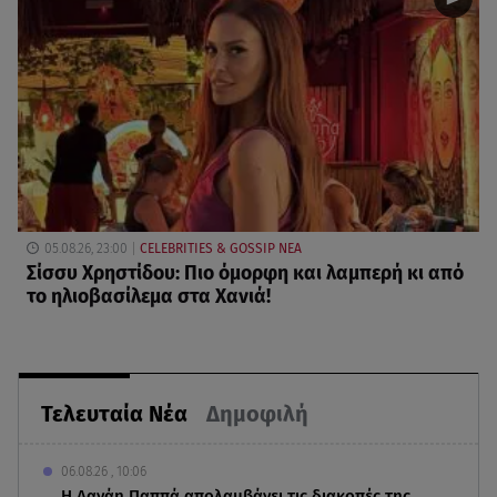
05.08.26, 23:00
CELEBRITIES & GOSSIP ΝΕΑ
Σίσσυ Χρηστίδου: Πιο όμορφη και λαμπερή κι από
το ηλιοβασίλεμα στα Χανιά!
Τελευταία Νέα
Δημοφιλή
06.08.26 , 10:06
Η Δανάη Παππά απολαμβάνει τις διακοπές της