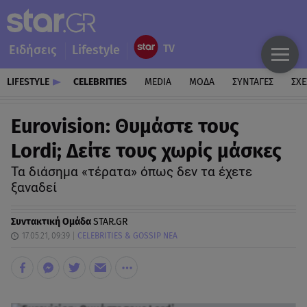
Ειδήσεις
Lifestyle
LIFESTYLE
CELEBRITIES
MEDIA
ΜΟΔΑ
ΣΥΝΤΑΓΕΣ
ΣΧΕ
Eurovision: Θυμάστε τους
Lordi; Δείτε τους χωρίς μάσκες
Τα διάσημα «τέρατα» όπως δεν τα έχετε
ξαναδεί
Συντακτική Ομάδα
STAR.GR
17.05.21, 09:39
CELEBRITIES & GOSSIP ΝΕΑ