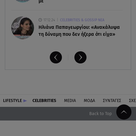
με
17.12.24
CELEBRITIES & GOSSIP ΝΕΑ
Ηλιάνα Παπαγεωργίου: «Ανακάλυψα
τη δύναμη που δεν ήξερα ότι είχα»
LIFESTYLE
CELEBRITIES
MEDIA
ΜΟΔΑ
ΣΥΝΤΑΓΕΣ
ΣΧΕ
Back to Top