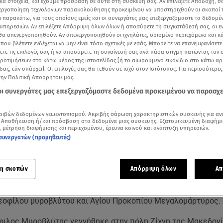
κά στοιχεία, και έχουμε πρόσβαση σε αυτά στη συσκευή σας. Αν επιλέξετε Αποδοχή, θ
νεργοποίηση τεχνολογιών παρακολούθησης προκειμένου να υποστηριχθούν οι σκοποί
ι παρακάτω, για τους οποίους εμείς και οι συνεργάτες μας επεξεργαζόμαστε τα δεδομέ
υπηρεσιών. Αν επιλέξετε Απόρριψη όλων όλων ή αποσύρετε τη συγκατάθεσή σας, οι ε
 θα απενεργοποιηθούν. Αν απενεργοποιηθούν οι ιχνηλάτες, ορισμένο περιεχόμενο και κά
 που βλέπετε ενδέχεται να μην είναι τόσο σχετικές με εσάς. Μπορείτε να επανεμφανίσετ
ξετε τις επιλογές σας ή να αποσύρετε τη συναίνεσή σας ανά πάσα στιγμή πατώντας τον
προτιμήσεων στο κάτω μέρος της ιστοσελίδας [ή το αιωρούμενο εικονίδιο στο κάτω α
δας, εάν υπάρχει]. Οι επιλογές σας θα τεθούν σε ισχύ στον Ιστότοπος. Για περισσότερε
την Πολιτική Απορρήτου μας.
 οι συνεργάτες μας επεξεργαζόμαστε δεδομένα προκειμένου να παρασχ
Δείτε περισσότερα άρθρα μας στα αποτελέσματα αναζήτησης
ριβών δεδομένων γεωεντοπισμού. Ακριβής σάρωση χαρακτηριστικών συσκευής για αν
 Αποθήκευση ή/και πρόσβαση στα δεδομένα μιας συσκευής. Εξατομικευμένη διαφήμι
, μέτρηση διαφήμισης και περιεχομένου, έρευνα κοινού και ανάπτυξη υπηρεσιών.
Add star.gr on Google
συνεργατών (προμηθευτές)
ε το άρθρο
1:13
λεπτά
η σκοπών
Απόρριψη όλων
Απ
 το
Εορτολόγιο
, σήμερα, Τρίτη 8 Ιουλίου, η εκκλησία τιμά τη μ
εοφίλου μυροβλύτου και Αγίου Προκοπίου Μεγαλομάρτυρος.
φιλος Μυροβλύτης γεννήθηκε στην πόλη Ζίχνη της Μακεδονί