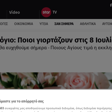
Video
ΛΟΓΕΣ
ΟΙΚΟΝΟΜΙΑ
ΥΓΕΙΑ
ΣΑΝ ΣΗΜΕΡΑ
ΑΘΛΗΤΙΚΑ
ΑΥΤΟ
γιο: Ποιοι γιορτάζουν στις 8 Ιουλ
θα ευχηθούμε σήμερα - Ποιους Αγίους τιμά η εκκλη
μαστε για το απόρρητό σας
603
συνεργάτες μας αποθηκεύουμε προσωπικά δεδομένα, όπως δεδομένα περιήγησης