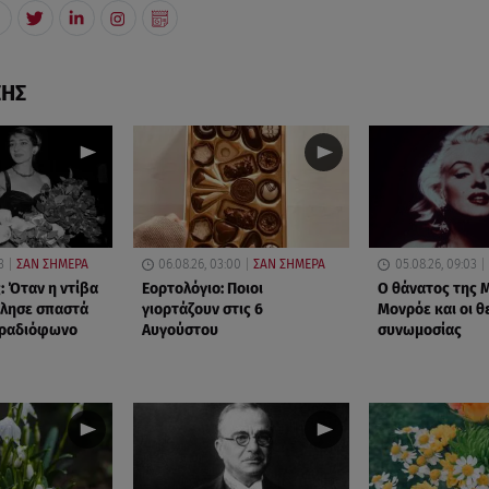
ΣΗΣ
3
ΣΑΝ ΣΗΜΕΡΑ
06.08.26, 03:00
ΣΑΝ ΣΗΜΕΡΑ
05.08.26, 09:03
: Όταν η ντίβα
Εορτολόγιο: Ποιοι
O θάνατος της Μ
ίλησε σπαστά
γιορτάζουν στις 6
Μονρόε και οι θ
 ραδιόφωνο
Αυγούστου
συνωμοσίας