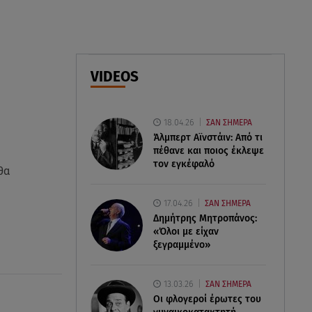
06.08.26 , 10:52
Marfin: Στην Ελλάδα η 46χρονη
που κατηγορείται για την
τραγωδία του 2010
VIDEOS
06.08.26 , 10:33
Μάλια: Βούτηξε για να σώσει τη
φίλη της και πνίγηκε μπροστά
18.04.26
ΣΑΝ ΣΗΜΕΡΑ
στα παιδιά της
Άλμπερτ Αϊνστάιν: Από τι
πέθανε και ποιος έκλεψε
τον εγκέφαλό
θα
17.04.26
ΣΑΝ ΣΗΜΕΡΑ
Δημήτρης Μητροπάνος:
«Όλοι με είχαν
ξεγραμμένο»
13.03.26
ΣΑΝ ΣΗΜΕΡΑ
Οι φλογεροί έρωτες του