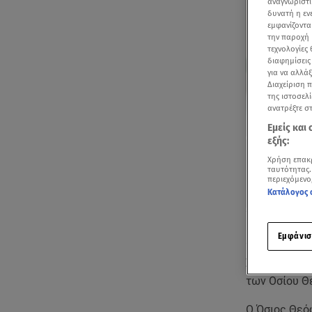
αναγνωριστι
δυνατή η ε
εμφανίζοντα
την παροχή 
τεχνολογίες
διαφημίσεις
για να αλλά
Διαχείριση 
της ιστοσελί
ανατρέξτε σ
Εμείς και
εξής:
Χρήση επακ
ταυτότητας.
περιεχόμενο
Κατάλογος 
Ακούστ
Εμφάνισ
Σύμφωνα με
των Οσίου Θ
Ο Όσιος Θεό