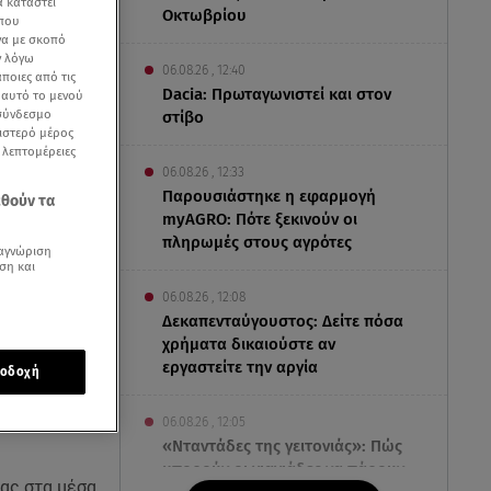
α καταστεί
Οκτωβρίου
 που
να με σκοπό
ν λόγω
06.08.26 , 12:40
ποιες από τις
Dacia: Πρωταγωνιστεί και στον
ε αυτό το μενού
 σύνδεσμο
στίβο
ριστερό μέρος
ς λεπτομέρειες
06.08.26 , 12:33
Παρουσιάστηκε η εφαρμογή
εθούν τα
myAGRO: Πότε ξεκινούν οι
πληρωμές στους αγρότες
αγνώριση
ση και
06.08.26 , 12:08
Δεκαπενταύγουστος: Δείτε πόσα
χρήματα δικαιούστε αν
εργαστείτε την αργία
οδοχή
νήμη
06.08.26 , 12:05
«Νταντάδες της γειτονιάς»: Πώς
μπορούν οι γιαγιάδες να πάρουν
ας στα μέσα