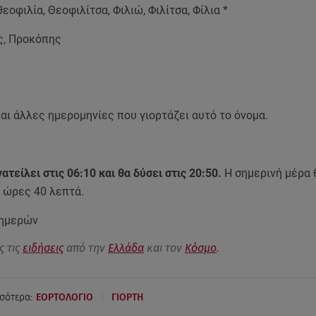
εοφιλία, Θεοφιλίτσα, Φιλιώ, Φιλίτσα, Φίλια *
ς, Προκόπης
αι άλλες ημερομηνίες που γιορτάζει αυτό το όνομα.
νατείλει στις 06:10 και θα δύσει στις 20:50.
Η σημερινή μέρα 
4 ώρες 40 λεπτά.
 ημερών
ς τις
ειδήσεις
από την
Ελλάδα
και τον
Κόσμο
.
|
σότερα:
ΕΟΡΤΟΛΟΓΙΟ
ΓΙΟΡΤΗ