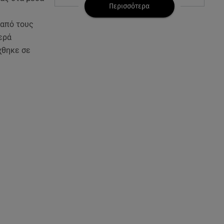
500€ τον μήνα
Περισσότερα
 από τους
06.08.26 , 12:02
Η Βελμάρ δίνει το Fiat 500
ερά
Hybrid από 18.990 ευρώ
χθηκε σε
06.08.26 , 12:00
Welcome August: 3 μοδάτα
looks για τον τελευταίο μήνα
του καλοκαιριού
06.08.26 , 11:48
Νέα Υόρκη: «Τα παιδιά έχουν
μια μικρή ίωση», έγραψε, πριν
τα σκοτώσει
06.08.26 , 11:28
Αλεξάνδρου σε Ελληνίδου:
«Πόσο πιο πάνω απ΄την πίστα
το θες;»