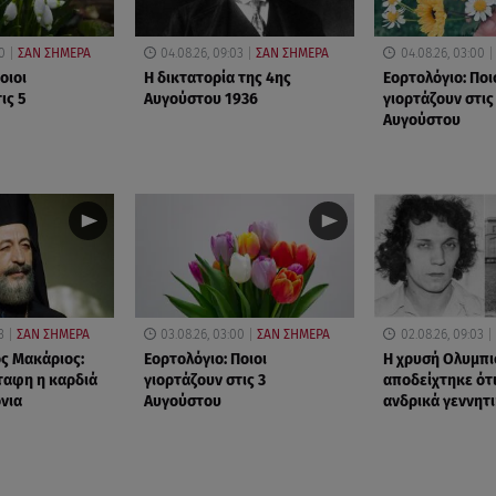
0
ΣΑΝ ΣΗΜΕΡΑ
04.08.26, 09:03
ΣΑΝ ΣΗΜΕΡΑ
04.08.26, 03:00
οιοι
Η δικτατορία της 4ης
Εορτολόγιο: Ποι
ις 5
Αυγούστου 1936
γιορτάζουν στις
Αυγούστου
3
ΣΑΝ ΣΗΜΕΡΑ
03.08.26, 03:00
ΣΑΝ ΣΗΜΕΡΑ
02.08.26, 09:03
ς Μακάριος:
Εορτολόγιο: Ποιοι
Η χρυσή Oλυμπι
άταφη η καρδιά
γιορτάζουν στις 3
αποδείχτηκε ότι
όνια
Αυγούστου
ανδρικά γεννητ