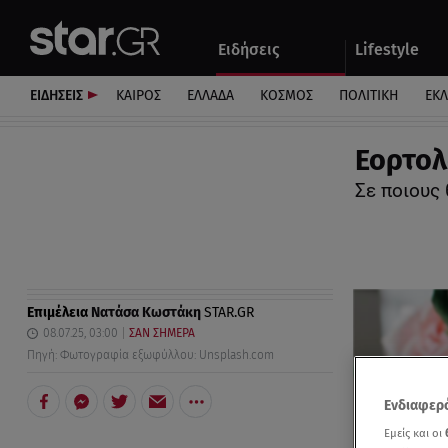
Αθλητικά
Quiz
Ειδήσεις
Lifestyle
Αυτοκίνητο
ΕΙΔΗΣΕΙΣ
ΚΑΙΡΟΣ
ΕΛΛΑΔΑ
ΚΟΣΜΟΣ
ΠΟΛΙΤΙΚΗ
ΕΚ
Εορτολό
Σε ποιους 
Επιμέλεια
Νατάσα Κωστάκη
STAR.GR
08.07.25, 03:00
ΣΑΝ ΣΗΜΕΡΑ
Πηγή: Φωτογραφία εξωφύλλου: Unsplash.com
Ενδιαφερό
Εμείς και οι