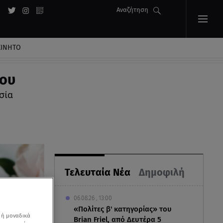
Αναζήτηση
ΚΙΝΗΤΟ
ίου
σία
Τελευταία Νέα
Δημοφιλή
06.08.26 , 13:00
«Πολίτες β' κατηγορίας» του
 ή μοναδικά
Brian Friel, από Δευτέρα 5