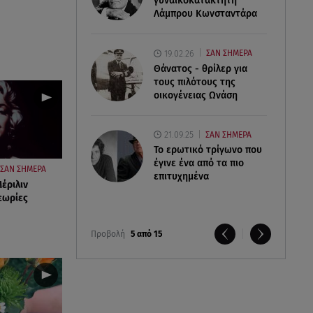
γυναικοκατακτητή
Λάμπρου Κωνσταντάρα
19.02.26
ΣΑΝ ΣΗΜΕΡΑ
Θάνατος - θρίλερ για
τους πιλότους της
οικογένειας Ωνάση
21.09.25
ΣΑΝ ΣΗΜΕΡΑ
Το ερωτικό τρίγωνο που
έγινε ένα από τα πιο
ΣΑΝ ΣΗΜΕΡΑ
επιτυχημένα
έριλιν
εωρίες
Προβολή
5 από 15