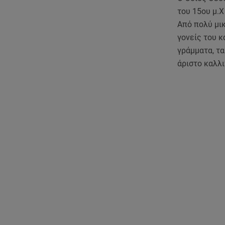
του 15ου μ.Χ
Από πολύ μικ
γονείς του κ
γράμματα, τα
άριστο καλλ