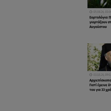
05.08.26, 03:0
Εορτολόγιο: Π
γιορτάζουν στ
Αυγούστου
03.08.26, 09:0
Αρχιεπίσκοπο
Γιατί έμεινε 
του για 33 χρ