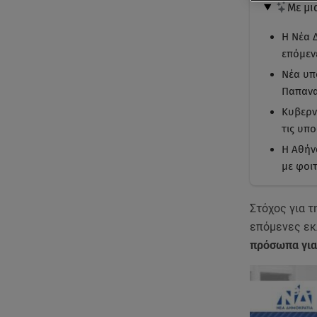
Με μι
Η Νέα 
επόμεν
Νέα υπ
Παπανα
Κυβερν
τις υπ
Η Αθήν
με φοι
Στόχος για 
επόμενες εκ
πρόσωπα για