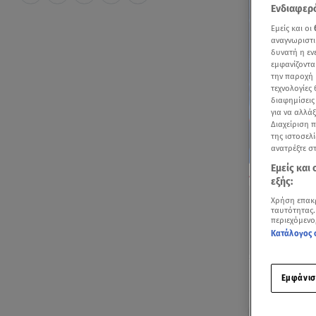
Ενδιαφερό
Εμείς και οι
αναγνωριστι
δυνατή η ε
εμφανίζοντα
την παροχή 
τεχνολογίες
διαφημίσεις
για να αλλά
Διαχείριση 
της ιστοσελί
ανατρέξτε σ
Εμείς και
Απόσπασμα από
εξής:
Χρήση επακ
ταυτότητας.
περιεχόμενο
Κατάλογος 
Ακούστ
Εμφάνισ