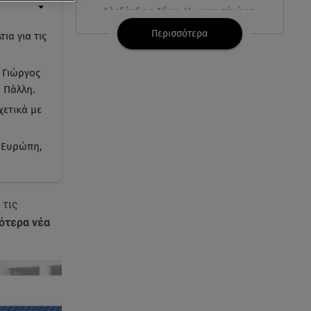
Αλεξάνδρα Νίκα: Η... χρυσή ώρα
στο σκάφος με την καλύτερη
Περισσότερα
α για τις
παρέα!
 Γιώργος
05.08.26 , 22:27
 Πάλλη.
Πόρτο Ράφτη: Bίντεο
Ντοκουμέντο Από Το
χετικά με
Θανατηφόρο Τροχαίο
ν Ευρώπη,
05.08.26 , 22:19
Σαμοθράκη: «Μαμά νόμιζες ότι
δε θα σε ξαναδώ;» -Τα πρώτα
λόγια του 22χρονου
 τις
ότερα νέα
05.08.26 , 21:48
Starte - Γιώργος Δουατζής: «Με
θέλγει ιδιαιτέρως κάθε μορφή
τέχνης»