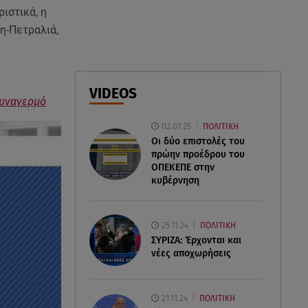
05.08.26 , 20:39
ριστικά, η
Σύγκρουση ελικοπτέρων: Αυτός
η-Πετραλιά,
είναι ο Έλληνας χειριστής που
σκοτώθηκε
05.08.26 , 20:36
VIDEOS
Πόσο καιρό παίρνει σε ένα
συναγερμό
δάσος να πρασινίσει ξανά μετά
02.07.25
ΠΟΛΙΤΙΚΗ
από πυρκαγιά
Οι δύο επιστολές του
πρώην προέδρου του
05.08.26 , 20:15
ΟΠΕΚΕΠE στην
Πόρτο Γερμενό: Η στιγμή που η
κυβέρνηση
φωτιά φτάνει στον οικισμό και
καίει σπίτια
25.11.24
ΠΟΛΙΤΙΚΗ
ΣΥΡΙΖΑ: Έρχονται και
νέες αποχωρήσεις
21.11.24
ΠΟΛΙΤΙΚΗ