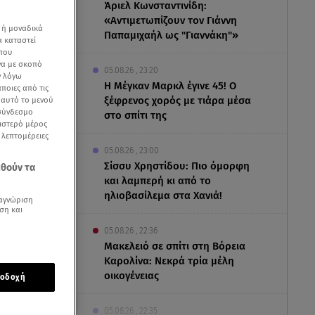
Άριελ Κωνσταντινίδη:
«Αντιμετωπίζουν τον Γιάννη
 ή μοναδικά
Παπαμιχαήλ ως "Γιαννάκη"»
α καταστεί
 που
να με σκοπό
05.08.26 , 23:20
ν λόγω
Η Μέγκαν Μαρκλ έγινε 45! Ο
ποιες από τις
ξέφρενος χορός με τιάρα μέσα
ε αυτό το μενού
 σύνδεσμο
στο σπίτι της
ριστερό μέρος
ς λεπτομέρειες
05.08.26 , 23:00
Σίσσυ Χρηστίδου: Πιο όμορφη
εθούν τα
και λαμπερή κι από το
ηλιοβασίλεμα στα Χανιά!
αγνώριση
ση και
05.08.26 , 22:36
Μακελειό σε σπίτι στη Βόρεια
Καρολίνα: Νεκρά τρία μέλη
οικογένειας
οδοχή
05.08.26 , 22:35