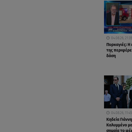
04.08.26, 21:3
Πυρκαγιές: Η
της περιφέρει
δάση
04.08.26, 11:45
Κηδεία Γιάνν
Καλυμμένο με
σημαία το φέ