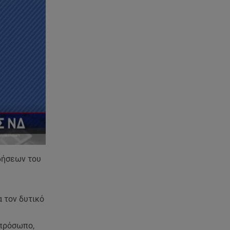
05.08.26 , 21:41
«Στην κόψη του ξυραφιού» οι
συνομιλίες ΗΠΑ – Ιράν
05.08.26 , 21:22
Ευρυδίκη Βαλαβάνη για
Γρηγόρη Μόργκαν:
«Oνειρευόμουν έναν άντρα σαν
εσένα»
05.08.26 , 20:51
Με γαλλικό... κλειδί η ηλεκτρική
διασύνδεση Ελλάδας – Κύπρου
(GSI)
ιδήσεων του
ς
05.08.26 , 20:42
Δέσποινα Μοιραράκη: Οι
ξέγνοιαστες στιγμές της
α τον δυτικό
παρουσιάστριας στη Μύκονο
 πρόσωπο,