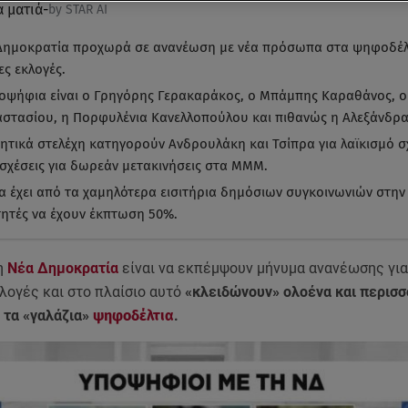
α ματιά
-
by STAR AI
Δημοκρατία προχωρά σε ανανέωση με νέα πρόσωπα στα ψηφοδέλτι
ες εκλογές.
οψήφια είναι ο Γρηγόρης Γερακαράκος, ο Μπάμπης Καραθάνος, ο
στασίου, η Πορφυλένια Κανελλοπούλου και πιθανώς η Αλεξάνδρα
ητικά στελέχη κατηγορούν Ανδρουλάκη και Τσίπρα για λαϊκισμό σ
οσχέσεις για δωρεάν μετακινήσεις στα ΜΜΜ.
α έχει από τα χαμηλότερα εισιτήρια δημόσιων συγκοινωνιών στη
τητές να έχουν έκπτωση 50%.
τη
Νέα Δημοκρατία
είναι να εκπέμψουν μήνυμα ανανέωσης για
λογές και στο πλαίσιο αυτό
«κλειδώνουν» ολοένα και περισσ
 τα «γαλάζια»
ψηφοδέλτια
.