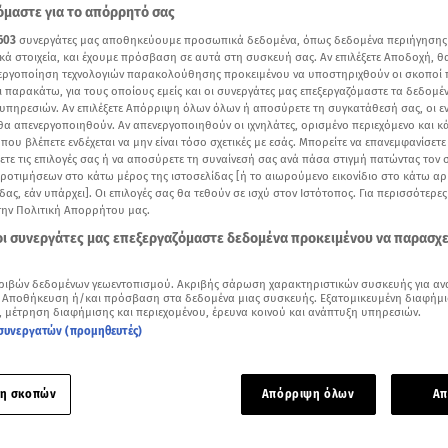
μαστε για το απόρρητό σας
603
συνεργάτες μας αποθηκεύουμε προσωπικά δεδομένα, όπως δεδομένα περιήγησης
κά στοιχεία, και έχουμε πρόσβαση σε αυτά στη συσκευή σας. Αν επιλέξετε Αποδοχή, θ
νεργοποίηση τεχνολογιών παρακολούθησης προκειμένου να υποστηριχθούν οι σκοποί
ι παρακάτω, για τους οποίους εμείς και οι συνεργάτες μας επεξεργαζόμαστε τα δεδομέ
υπηρεσιών. Αν επιλέξετε Απόρριψη όλων όλων ή αποσύρετε τη συγκατάθεσή σας, οι ε
 θα απενεργοποιηθούν. Αν απενεργοποιηθούν οι ιχνηλάτες, ορισμένο περιεχόμενο και κά
 που βλέπετε ενδέχεται να μην είναι τόσο σχετικές με εσάς. Μπορείτε να επανεμφανίσετ
ξετε τις επιλογές σας ή να αποσύρετε τη συναίνεσή σας ανά πάσα στιγμή πατώντας τον
προτιμήσεων στο κάτω μέρος της ιστοσελίδας [ή το αιωρούμενο εικονίδιο στο κάτω α
δας, εάν υπάρχει]. Οι επιλογές σας θα τεθούν σε ισχύ στον Ιστότοπος. Για περισσότερε
την Πολιτική Απορρήτου μας.
 οι συνεργάτες μας επεξεργαζόμαστε δεδομένα προκειμένου να παρασχ
 το δελτίο ειδήσεων του STAR (13/6/2026)
Δείτε περισσότερα άρθρα μας στα αποτελέσματα αναζήτησης
ριβών δεδομένων γεωεντοπισμού. Ακριβής σάρωση χαρακτηριστικών συσκευής για αν
 Αποθήκευση ή/και πρόσβαση στα δεδομένα μιας συσκευής. Εξατομικευμένη διαφήμι
, μέτρηση διαφήμισης και περιεχομένου, έρευνα κοινού και ανάπτυξη υπηρεσιών.
Add star.gr on Google
συνεργατών (προμηθευτές)
ε το άρθρο
1:23
λεπτά
η σκοπών
Απόρριψη όλων
Απ