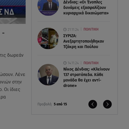
Δένδιας: «Οι Ένοπλες
δυνάμεις εξασφαλίζουν
κυριαρχικά δικαιώματα»
21.11.24
ΠΟΛΙΤΙΚΗ
 -
ΣΥΡΙΖΑ:
Ανεξαρτητοποιήθηκαν
Τζάκρη και Πούλου
 τις δωρεάν
14.11.24
ΠΟΛΙΤΙΚΗ
Νίκος Δένδιας: «Κλείνουν
ρώσουν. Λένε
137 στρατόπεδα. Kάθε
μονάδα θα έχει αντί-
ωνιών στην
drone»
. Οι ίδιες
πρα
Προβολή
5 από 15