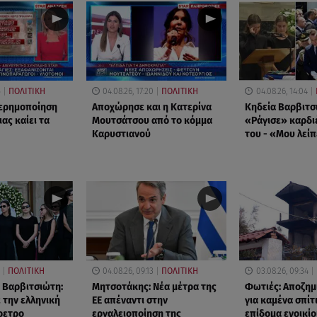
5
ΠΟΛΙΤΙΚΗ
04.08.26, 17:20
ΠΟΛΙΤΙΚΗ
04.08.26, 14:04
 ερημοποίηση
Αποχώρησε και η Κατερίνα
Κηδεία Βαρβιτσ
ας καίει τα
Μουτσάτσου από το κόμμα
«Ράγισε» καρδι
Καρυστιανού
του - «Μου λείπ
ΠΟΛΙΤΙΚΗ
04.08.26, 09:13
ΠΟΛΙΤΙΚΗ
03.08.26, 09:34
η Βαρβιτσιώτη:
Μητσοτάκης: Νέα μέτρα της
Φωτιές: Αποζη
 την ελληνική
ΕΕ απέναντι στην
για καμένα σπίτ
ρετρο
εργαλειοποίηση της
επίδομα ενοικί