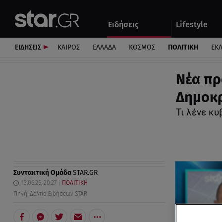
Αθλητικά
Quiz
Ειδήσεις
Lifestyle
Αυτοκίνητο
ΕΙΔΗΣΕΙΣ
ΚΑΙΡΟΣ
ΕΛΛΑΔΑ
ΚΟΣΜΟΣ
ΠΟΛΙΤΙΚΗ
ΕΚ
Νέα πρ
Δημοκρ
Τι λένε κυ
Συντακτική Ομάδα
STAR.GR
13.06.26, 20:27
ΠΟΛΙΤΙΚΗ
Πηγή: Δελτίο Ειδήσεων STAR