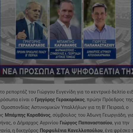
ο ρεπορτάζ του Γιώργου Ευγενίδη για το κεντρικό δελτίο ε
 πρόσωπα είναι ο
Γρηγόρης Γερακαράκος
, πρώην Πρόεδρος τη
 Ομοσπονδίας Αστυνομικών Υπαλλήλων για τη Β’ Πειραιά, ο
ός
Μπάμπης Καραθάνος
, σύμβουλος του Άδωνη Γεωργιάδη, γι
θήνας, ο Δήμαρχος Αγρινίου
Γιώργος Παπαναστασίου
, για την
ανία, η δικηγόρος
Πορφυλένια Κανελλοπούλου
, ένα φρέσκο