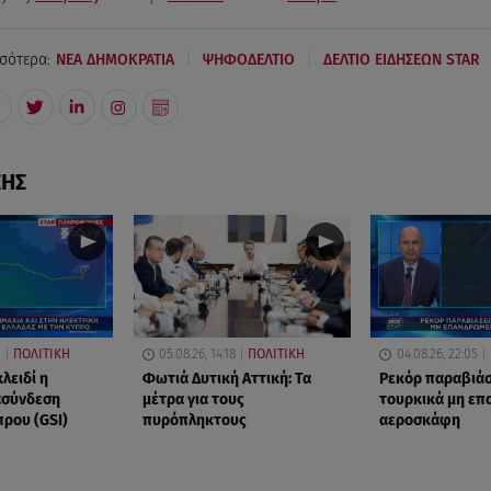
|
|
σότερα:
ΝΕΑ ΔΗΜΟΚΡΑΤΙΑ
ΨΗΦΟΔΕΛΤΙΟ
ΔΕΛΤΙΟ ΕΙΔΗΣΕΩΝ STAR
ΣΗΣ
1
ΠΟΛΙΤΙΚΗ
05.08.26, 14:18
ΠΟΛΙΤΙΚΗ
04.08.26, 22:05
κλειδί η
Φωτιά Δυτική Αττική: Τα
Ρεκόρ παραβιά
ασύνδεση
μέτρα για τους
τουρκικά μη ε
πρου (GSI)
πυρόπληκτους
αεροσκάφη