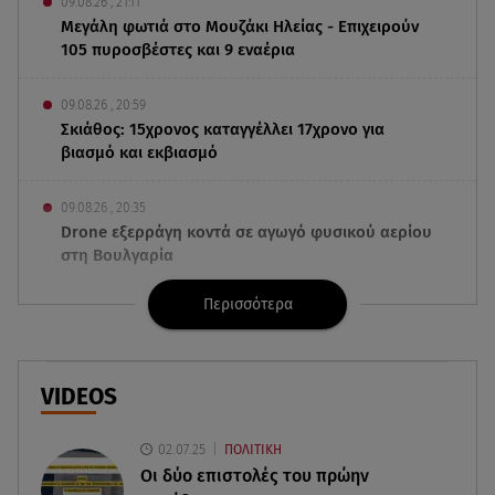
09.08.26 , 21:11
Μεγάλη φωτιά στο Μουζάκι Ηλείας - Επιχειρούν
105 πυροσβέστες και 9 εναέρια
09.08.26 , 20:59
Σκιάθος: 15χρονος καταγγέλλει 17χρονο για
βιασμό και εκβιασμό
09.08.26 , 20:35
Drone εξερράγη κοντά σε αγωγό φυσικού αερίου
στη Βουλγαρία
Περισσότερα
09.08.26 , 20:29
«Ισλαμικό ΝΑΤΟ»: Τι σημαίνει η νέα συμμαχία για
την Ελλάδα
VIDEOS
09.08.26 , 20:22
Χούθι: Η επίθεση με drone έθεσε σε συναγερμό
02.07.25
ΠΟΛΙΤΙΚΗ
τη Σαουδική Αραβία
Οι δύο επιστολές του πρώην