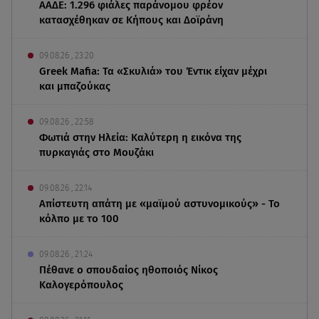
ΑΑΔΕ: 1.296 φιάλες παράνομου φρέον
κατασχέθηκαν σε Κήπους και Δοϊράνη
09.08.26 , 23:20
Greek Mafia: Τα «Σκυλιά» του Έντικ είχαν μέχρι
και μπαζούκας
09.08.26 , 22:58
Φωτιά στην Ηλεία: Καλύτερη η εικόνα της
πυρκαγιάς στο Μουζάκι
09.08.26 , 22:14
Απίστευτη απάτη με «μαϊμού αστυνομικούς» - Το
κόλπο με το 100
09.08.26 , 21:24
Πέθανε ο σπουδαίος ηθοποιός Νίκος
Καλογερόπουλος