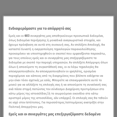
Ενδιαφερόμαστε για το απόρρητό σας
Εμείς και οι
603
συνεργάτες μας αποθηκεύουμε προσωπικά δεδομένα,
όπως δεδομένα περιήγησης ή μοναδικά αναγνωριστικά στοιχεία, και
έχουμε πρόσβαση σε αυτά στη συσκευή σας. Αν επιλέξετε Αποδοχή, θα
καταστεί δυνατή η ενεργοποίηση τεχνολογιών παρακολούθησης
προκειμένου να υποστηριχθούν οι σκοποί που εμφανίζονται παρακάτω,
για τους οποίους εμείς και οι συνεργάτες μας επεξεργαζόμαστε τα
δεδομένα με σκοπό την παροχή υπηρεσιών. Αν επιλέξετε Απόρριψη όλων
όλων ή αποσύρετε τη συγκατάθεσή σας, οι εν λόγω τεχνολογίες θα
απενεργοποιηθούν. Αν απενεργοποιηθούν οι ιχνηλάτες, ορισμένο
περιεχόμενο και κάποιες από τις διαφημίσεις που βλέπετε ενδέχεται να
μην είναι τόσο σχετικές με εσάς. Μπορείτε να επανεμφανίσετε αυτό το
μενού για να αλλάξετε τις επιλογές σας ή να αποσύρετε τη συναίνεσή σας
ανά πάσα στιγμή πατώντας τον σύνδεσμο Διαχείριση προτιμήσεων στο
κάτω μέρος της ιστοσελίδας [ή το αιωρούμενο εικονίδιο στο κάτω
αριστερό μέρος της ιστοσελίδας, εάν υπάρχει]. Οι επιλογές σας θα τεθούν
σε ισχύ στον Ιστότοπος. Για περισσότερες λεπτομέρειες ανατρέξτε στην
Πολιτική Απορρήτου μας.
Εμείς και οι συνεργάτες μας επεξεργαζόμαστε δεδομένα