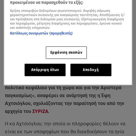
προκειμένου να παρασχεθούν τα εξής:
Χρήση επακριβών δεδομένων γεωεντοπισμού. Ακριβής σάρωση
χαρακτηριστικών συσκευής για αναγνώριση ταυτότητας. Αποθήκευση ή/
και πρόσβαση στα δεδομένα μιας συσκευής. Εξατομικευμένη διαφήμιση
και περιεχόμενο, μέτρηση διαφήμισης και περιεχομένου, έρευνα κοινού
και ανάπτυξη υπηρεσιών.
Κατάλογος συνεργατών (προμηθευτές)
Εμφάνιση σκοπών
Οι τελικές αποφάσεις για το πότε θα γίνουν οι εσωκομματικές εκλογές για
την ανάδειξη νέου προέδρου αναμένεται να ληφθούν τα επόμενα 24ωρα
Απόρριψη όλων
Αποδοχή
«Ο
Αλέξης Τσίπρας
είναι και θα παραμείνει ένα τεράστιο
πολιτικό κεφάλαιο για τη χώρα και για την Aριστερά
παγκοσμίως», αναφέρει σε ανάρτησή της η Έφη
Αχτσιόγλου, σχολιάζοντας την παραίτησή του από την
αρχηγία του
ΣΥΡΙΖΑ
.
Η κα Αχτσιόγλου, την οποία οι πληροφορίες θέλουν να
είναι εκ των υποψηφίων που θα διεκδικήσουν τα ηνία