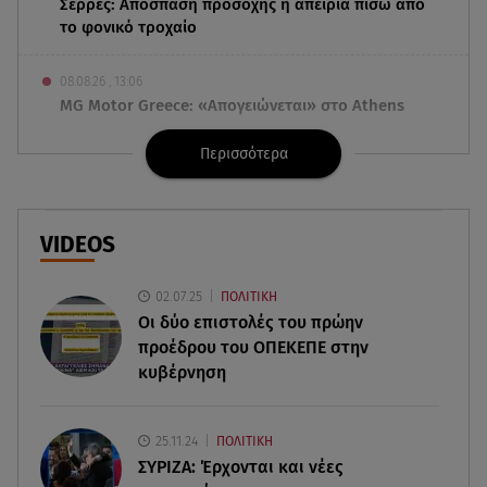
Σέρρες: Απόσπαση προσοχής ή απειρία πίσω από
το φονικό τροχαίο
08.08.26 , 13:06
MG Motor Greece: «Απογειώνεται» στο Athens
Flying Week 2026
Περισσότερα
08.08.26 , 12:42
Κρήτη: Η Αστυνομία διαψεύδει την απόπειρα
ασέλγειας σε ανήλικη
VIDEOS
08.08.26 , 12:30
02.07.25
ΠΟΛΙΤΙΚΗ
Πρωταγωνίστρια της Λάμψης: «Στο θέατρο με
Οι δύο επιστολές του πρώην
σνόμπαραν πάρα πολύ»
προέδρου του ΟΠΕΚΕΠE στην
κυβέρνηση
08.08.26 , 12:15
Κυψέλη: «Ο 26χρονος είχε γυρίσει την πλάτη του
στον χριστιανισμό»
25.11.24
ΠΟΛΙΤΙΚΗ
ΣΥΡΙΖΑ: Έρχονται και νέες
08.08.26 , 12:00