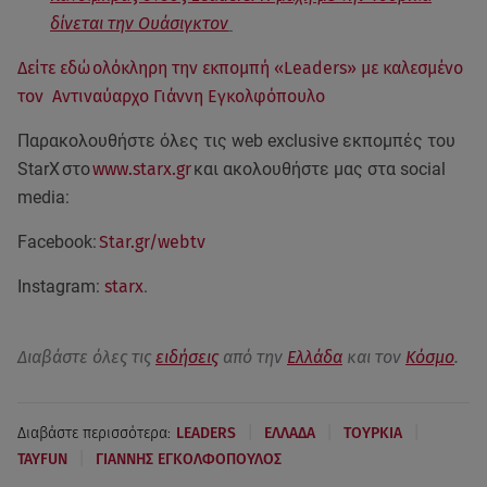
δίνεται την Ουάσιγκτον
Δείτε εδώ ολόκληρη την εκπομπή «Leaders» με καλεσμένο
τον Αντιναύαρχο Γιάννη Εγκολφόπουλο
Παρακολουθήστε όλες τις web exclusive εκπομπές του
StarX στο
www.starx.gr
και ακολουθήστε μας στα social
media:
Facebook:
Star.gr/webtv
Instagram:
starx
.
Διαβάστε όλες τις
ειδήσεις
από την
Ελλάδα
και τον
Κόσμο
.
|
|
|
Διαβάστε περισσότερα:
LEADERS
ΕΛΛΑΔΑ
ΤΟΥΡΚΙΑ
|
TAYFUN
ΓΙΑΝΝΗΣ ΕΓΚΟΛΦΟΠΟΥΛΟΣ