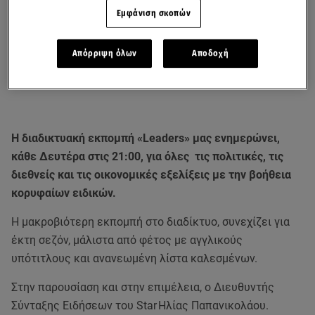
Εμφάνιση σκοπών
Απόρριψη όλων
Αποδοχή
Η διαδικτυακή εκπομπή «Leaders» μας ενημερώνει,
κάθε Δευτέρα στις 21:00, για όλες τις πολιτικές, τις
διεθνείς και τις οικονομικές εξελίξεις με την βοήθεια
κορυφαίων ειδικών.
Η μακροβιότερη εκπομπή στο διαδίκτυο, συνεχίζει για
έκτη σεζόν, μάλιστα από φέτος με αγγλικούς
υπότιτλους και ανανεωμένη λίστα καλεσμένων.
Στην παρουσίαση και στην επιμέλεια, ο Διευθυντής
Σύνταξης Ειδήσεων του Star Ηλίας Παπανικολάου.