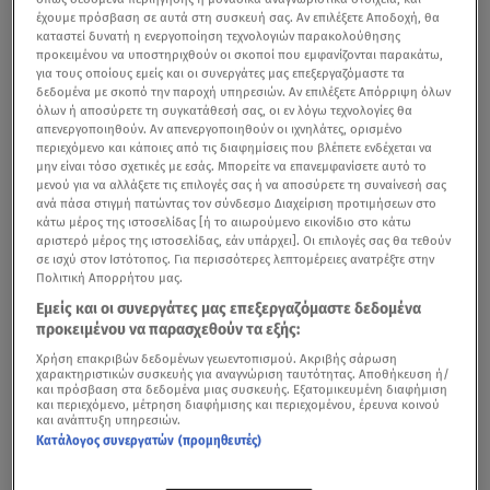
έχουμε πρόσβαση σε αυτά στη συσκευή σας. Αν επιλέξετε Αποδοχή, θα
καταστεί δυνατή η ενεργοποίηση τεχνολογιών παρακολούθησης
προκειμένου να υποστηριχθούν οι σκοποί που εμφανίζονται παρακάτω,
για τους οποίους εμείς και οι συνεργάτες μας επεξεργαζόμαστε τα
δεδομένα με σκοπό την παροχή υπηρεσιών. Αν επιλέξετε Απόρριψη όλων
όλων ή αποσύρετε τη συγκατάθεσή σας, οι εν λόγω τεχνολογίες θα
απενεργοποιηθούν. Αν απενεργοποιηθούν οι ιχνηλάτες, ορισμένο
περιεχόμενο και κάποιες από τις διαφημίσεις που βλέπετε ενδέχεται να
μην είναι τόσο σχετικές με εσάς. Μπορείτε να επανεμφανίσετε αυτό το
μενού για να αλλάξετε τις επιλογές σας ή να αποσύρετε τη συναίνεσή σας
ανά πάσα στιγμή πατώντας τον σύνδεσμο Διαχείριση προτιμήσεων στο
κάτω μέρος της ιστοσελίδας [ή το αιωρούμενο εικονίδιο στο κάτω
αριστερό μέρος της ιστοσελίδας, εάν υπάρχει]. Οι επιλογές σας θα τεθούν
σε ισχύ στον Ιστότοπος. Για περισσότερες λεπτομέρειες ανατρέξτε στην
Πολιτική Απορρήτου μας.
Εμείς και οι συνεργάτες μας επεξεργαζόμαστε δεδομένα
προκειμένου να παρασχεθούν τα εξής:
Χρήση επακριβών δεδομένων γεωεντοπισμού. Ακριβής σάρωση
χαρακτηριστικών συσκευής για αναγνώριση ταυτότητας. Αποθήκευση ή/
και πρόσβαση στα δεδομένα μιας συσκευής. Εξατομικευμένη διαφήμιση
και περιεχόμενο, μέτρηση διαφήμισης και περιεχομένου, έρευνα κοινού
και ανάπτυξη υπηρεσιών.
Κατάλογος συνεργατών (προμηθευτές)