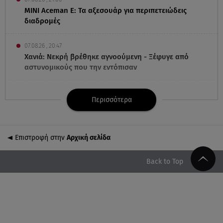
MINI Aceman E: Τα αξεσουάρ για περιπετειώδεις
διαδρομές
07.08.26 , 20:47
Χανιά: Νεκρή βρέθηκε αγνοούμενη - Ξέφυγε από
αστυνομικούς που την εντόπισαν
07.08.26 , 20:18
Περισσότερα
Μυστράς: Κρίσιμος για το κατηγορητήριο ο χρόνος
θανάτου του 90χρονου
Επιστροφή στην
Αρχική σελίδα
07.08.26 , 20:13
Κυψέλη: Tι βρέθηκε στο διαμέρισμα της 38χρονης
Λίζα
Back to Top
07.08.26 , 19:15
Συντάξεις Σεπτεμβρίου: Πότε θα μπουν τα χρήματα
στους λογαριασμούς