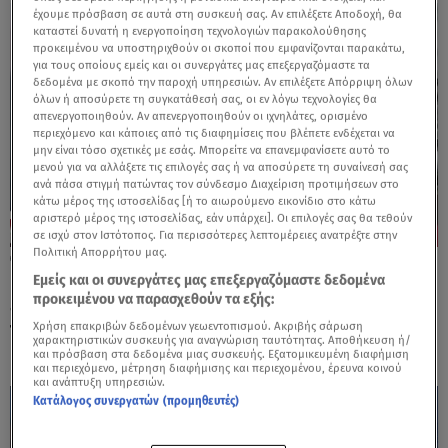
έχουμε πρόσβαση σε αυτά στη συσκευή σας. Αν επιλέξετε Αποδοχή, θα
καταστεί δυνατή η ενεργοποίηση τεχνολογιών παρακολούθησης
προκειμένου να υποστηριχθούν οι σκοποί που εμφανίζονται παρακάτω,
για τους οποίους εμείς και οι συνεργάτες μας επεξεργαζόμαστε τα
δεδομένα με σκοπό την παροχή υπηρεσιών. Αν επιλέξετε Απόρριψη όλων
όλων ή αποσύρετε τη συγκατάθεσή σας, οι εν λόγω τεχνολογίες θα
απενεργοποιηθούν. Αν απενεργοποιηθούν οι ιχνηλάτες, ορισμένο
περιεχόμενο και κάποιες από τις διαφημίσεις που βλέπετε ενδέχεται να
μην είναι τόσο σχετικές με εσάς. Μπορείτε να επανεμφανίσετε αυτό το
μενού για να αλλάξετε τις επιλογές σας ή να αποσύρετε τη συναίνεσή σας
ανά πάσα στιγμή πατώντας τον σύνδεσμο Διαχείριση προτιμήσεων στο
κάτω μέρος της ιστοσελίδας [ή το αιωρούμενο εικονίδιο στο κάτω
αριστερό μέρος της ιστοσελίδας, εάν υπάρχει]. Οι επιλογές σας θα τεθούν
σε ισχύ στον Ιστότοπος. Για περισσότερες λεπτομέρειες ανατρέξτε στην
Πολιτική Απορρήτου μας.
27.10.25, 21:00
LEADERS | Ανχος Εγκολφόπουλος:
Εμείς και οι συνεργάτες μας επεξεργαζόμαστε δεδομένα
προκειμένου να παρασχεθούν τα εξής:
«Πριονίζουν σιγά σιγά τα πόδια της
Χρήση επακριβών δεδομένων γεωεντοπισμού. Ακριβής σάρωση
Τουρκίας»
χαρακτηριστικών συσκευής για αναγνώριση ταυτότητας. Αποθήκευση ή/
και πρόσβαση στα δεδομένα μιας συσκευής. Εξατομικευμένη διαφήμιση
και περιεχόμενο, μέτρηση διαφήμισης και περιεχομένου, έρευνα κοινού
και ανάπτυξη υπηρεσιών.
Κατάλογος συνεργατών (προμηθευτές)