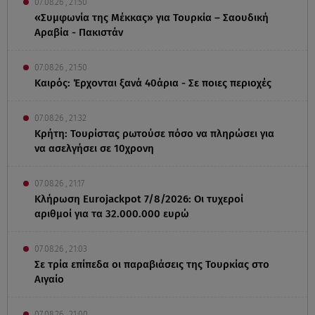
07.08.26 , 21:50
«Συμφωνία της Μέκκας» για Τουρκία – Σαουδική
Αραβία - Πακιστάν
07.08.26 , 21:50
Καιρός: Έρχονται ξανά 40άρια - Σε ποιες περιοχές
07.08.26 , 21:32
Κρήτη: Τουρίστας ρωτούσε πόσο να πληρώσει για
να ασελγήσει σε 10χρονη
07.08.26 , 21:17
Κλήρωση Eurojackpot 7/8/2026: Οι τυχεροί
αριθμοί για τα 32.000.000 ευρώ
07.08.26 , 21:03
Σε τρία επίπεδα οι παραβιάσεις της Τουρκίας στο
Αιγαίο
07.08.26 , 21:00