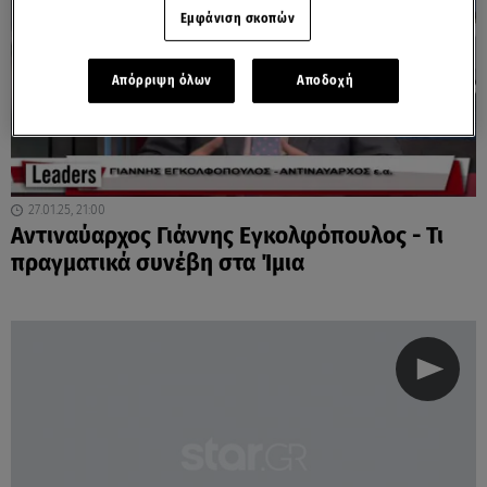
Εμφάνιση σκοπών
Απόρριψη όλων
Αποδοχή
27.01.25, 21:00
Αντιναύαρχος Γιάννης Εγκολφόπουλος - Τι
πραγματικά συνέβη στα Ίμια