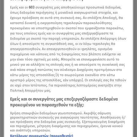
Εμείς και οι
603
συνεργάτες μας αποθηκεύουμε προσωπικά δεδομένα,
όπως δεδομένα περιήγησης ή μοναδικά αναγνωριστικά στοιχεία, και
έχουμε πρόσβαση σε αυτά στη συσκευή σας. Αν επιλέξετε Αποδοχή, θα
καταστεί δυνατή η ενεργοποίηση τεχνολογιών παρακολούθησης
προκειμένου να υποστηριχθούν οι σκοποί που εμφανίζονται παρακάτω,
για τους οποίους εμείς και οι συνεργάτες μας επεξεργαζόμαστε τα
δεδομένα με σκοπό την παροχή υπηρεσιών. Αν επιλέξετε Απόρριψη όλων
όλων ή αποσύρετε τη συγκατάθεσή σας, οι εν λόγω τεχνολογίες θα
απενεργοποιηθούν. Αν απενεργοποιηθούν οι ιχνηλάτες, ορισμένο
περιεχόμενο και κάποιες από τις διαφημίσεις που βλέπετε ενδέχεται να
μην είναι τόσο σχετικές με εσάς. Μπορείτε να επανεμφανίσετε αυτό το
μενού για να αλλάξετε τις επιλογές σας ή να αποσύρετε τη συναίνεσή σας
ανά πάσα στιγμή πατώντας τον σύνδεσμο Διαχείριση προτιμήσεων στο
κάτω μέρος της ιστοσελίδας [ή το αιωρούμενο εικονίδιο στο κάτω
αριστερό μέρος της ιστοσελίδας, εάν υπάρχει]. Οι επιλογές σας θα τεθούν
σε ισχύ στον Ιστότοπος. Για περισσότερες λεπτομέρειες ανατρέξτε στην
Πολιτική Απορρήτου μας.
Εμείς και οι συνεργάτες μας επεξεργαζόμαστε δεδομένα
προκειμένου να παρασχεθούν τα εξής:
Χρήση επακριβών δεδομένων γεωεντοπισμού. Ακριβής σάρωση
χαρακτηριστικών συσκευής για αναγνώριση ταυτότητας. Αποθήκευση ή/
και πρόσβαση στα δεδομένα μιας συσκευής. Εξατομικευμένη διαφήμιση
και περιεχόμενο, μέτρηση διαφήμισης και περιεχομένου, έρευνα κοινού
και ανάπτυξη υπηρεσιών.
Κατάλογος συνεργατών (προμηθευτές)