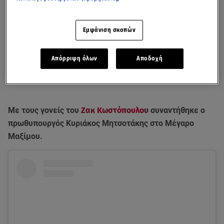
Εμφάνιση σκοπών
Απόρριψη όλων
Αποδοχή
Με τους γονείς του
Ζακ Κωστόπουλου
συναντήθηκε ο
πρωθυπουργός Κυριάκος Μητσοτάκης στο Μέγαρο
Μαξίμου.