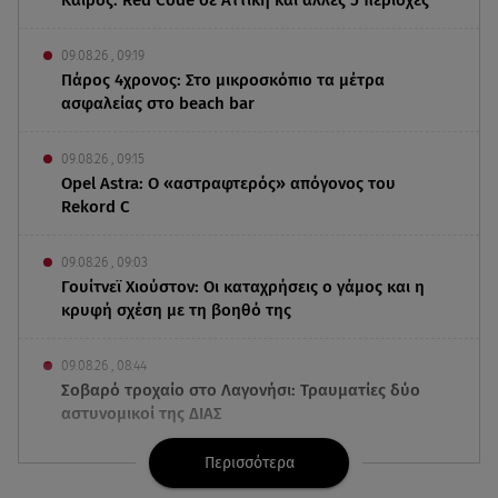
Καιρός: Red Code σε Αττική και άλλες 5 περιοχές
09.08.26 , 09:19
Πάρος 4χρονος: Στο μικροσκόπιο τα μέτρα
ασφαλείας στο beach bar
09.08.26 , 09:15
Opel Astra: Ο «αστραφτερός» απόγονος του
Rekord C
09.08.26 , 09:03
Γουίτνεϊ Χιούστον: Οι καταχρήσεις ο γάμος και η
κρυφή σχέση με τη βοηθό της
09.08.26 , 08:44
Σοβαρό τροχαίο στο Λαγονήσι: Τραυματίες δύο
αστυνομικοί της ΔΙΑΣ
Περισσότερα
09.08.26 , 03:00
Εορτολόγιο: Ποιοι γιορτάζουν στις 9 Αυγούστου