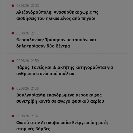
08.08.26 , 22:33
Αλεξανδρούπολη: Ανασύρθηκε χωρίς τις
αισθήσεις του ηλικιωμένος από πηγάδι
08.08.26 , 22:15
Θεσσαλονίκη: Τρύπησαν με τρυπάνι και
δηλητηρίασαν δύο δέντρα
08.08.26 , 21:50
Πάρος: Γονείς και ιδιοκτήτης κατηγορούνται για
ανθρωποκτονία από αμέλεια
08.08.26 , 21:38
Βουλγαρία:Μη επανδρωμένο αεροσκάφος
συνετρίβη κοντά σε αγωγό φυσικού αερίου
08.08.26 , 21:32
Φωτιά στην Αττικοβοιωτία: Ενέργεια ίση με έξι
ατομικές βόμβες