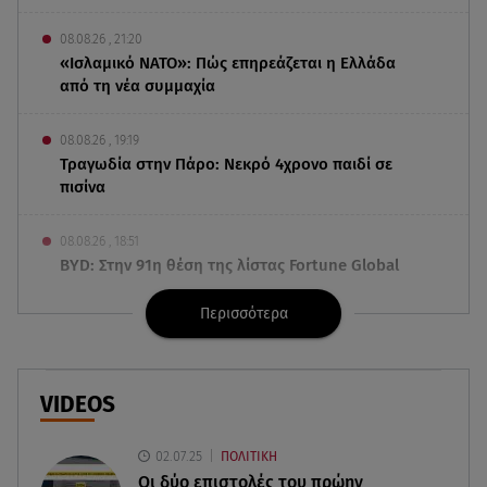
08.08.26 , 21:20
«Ισλαμικό ΝΑΤΟ»: Πώς επηρεάζεται η Ελλάδα
από τη νέα συμμαχία
08.08.26 , 19:19
Τραγωδία στην Πάρο: Νεκρό 4χρονο παιδί σε
πισίνα
08.08.26 , 18:51
BYD: Στην 91η θέση της λίστας Fortune Global
500 για το 2026
Περισσότερα
08.08.26 , 17:45
Εριέττα Κούρκουλου: Η συγκινητική ανάρτηση
για τα 33α γενέθλιά της
VIDEOS
08.08.26 , 17:44
02.07.25
ΠΟΛΙΤΙΚΗ
Νεκρή μεγαλόσωμη αρκούδα στην Καστοριά,
Οι δύο επιστολές του πρώην