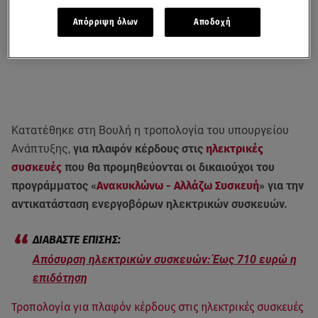
Απόρριψη όλων
Αποδοχή
Κατατέθηκε στη Βουλή η τροπολογία του υπουργείου
Ανάπτυξης,
για πλαφόν κέρδους στις
ηλεκτρικές
συσκευές
που θα προμηθεύονται οι δικαιούχοι του
προγράμματος «
Ανακυκλώνω - Αλλάζω Συσκευή
» για την
αντικατάσταση ενεργοβόρων ηλεκτρικών συσκευών.
Απόσυρση ηλεκτρικών συσκευών: Έως 710 ευρώ η
επιδότηση
Τροπολογία για πλαφόν κέρδους στις ηλεκτρικές συσκευές