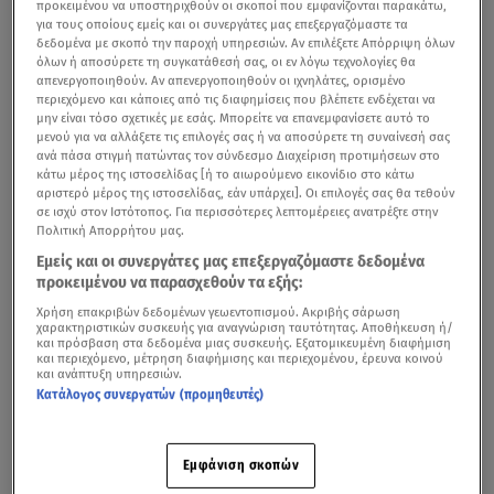
προκειμένου να υποστηριχθούν οι σκοποί που εμφανίζονται παρακάτω,
για τους οποίους εμείς και οι συνεργάτες μας επεξεργαζόμαστε τα
δεδομένα με σκοπό την παροχή υπηρεσιών. Αν επιλέξετε Απόρριψη όλων
όλων ή αποσύρετε τη συγκατάθεσή σας, οι εν λόγω τεχνολογίες θα
απενεργοποιηθούν. Αν απενεργοποιηθούν οι ιχνηλάτες, ορισμένο
περιεχόμενο και κάποιες από τις διαφημίσεις που βλέπετε ενδέχεται να
μην είναι τόσο σχετικές με εσάς. Μπορείτε να επανεμφανίσετε αυτό το
μενού για να αλλάξετε τις επιλογές σας ή να αποσύρετε τη συναίνεσή σας
ανά πάσα στιγμή πατώντας τον σύνδεσμο Διαχείριση προτιμήσεων στο
κάτω μέρος της ιστοσελίδας [ή το αιωρούμενο εικονίδιο στο κάτω
αριστερό μέρος της ιστοσελίδας, εάν υπάρχει]. Οι επιλογές σας θα τεθούν
σε ισχύ στον Ιστότοπος. Για περισσότερες λεπτομέρειες ανατρέξτε στην
Πολιτική Απορρήτου μας.
Εμείς και οι συνεργάτες μας επεξεργαζόμαστε δεδομένα
προκειμένου να παρασχεθούν τα εξής:
Χρήση επακριβών δεδομένων γεωεντοπισμού. Ακριβής σάρωση
χαρακτηριστικών συσκευής για αναγνώριση ταυτότητας. Αποθήκευση ή/
και πρόσβαση στα δεδομένα μιας συσκευής. Εξατομικευμένη διαφήμιση
και περιεχόμενο, μέτρηση διαφήμισης και περιεχομένου, έρευνα κοινού
και ανάπτυξη υπηρεσιών.
Κατάλογος συνεργατών (προμηθευτές)
Εμφάνιση σκοπών