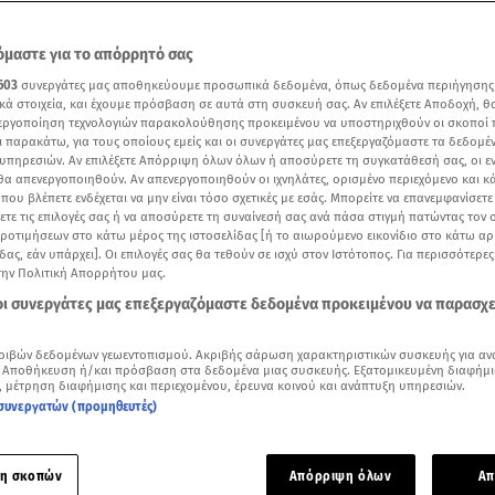
μαστε για το απόρρητό σας
603
συνεργάτες μας αποθηκεύουμε προσωπικά δεδομένα, όπως δεδομένα περιήγησης
κά στοιχεία, και έχουμε πρόσβαση σε αυτά στη συσκευή σας. Αν επιλέξετε Αποδοχή, θ
νεργοποίηση τεχνολογιών παρακολούθησης προκειμένου να υποστηριχθούν οι σκοποί
ι παρακάτω, για τους οποίους εμείς και οι συνεργάτες μας επεξεργαζόμαστε τα δεδομέ
υπηρεσιών. Αν επιλέξετε Απόρριψη όλων όλων ή αποσύρετε τη συγκατάθεσή σας, οι ε
 θα απενεργοποιηθούν. Αν απενεργοποιηθούν οι ιχνηλάτες, ορισμένο περιεχόμενο και κά
 που βλέπετε ενδέχεται να μην είναι τόσο σχετικές με εσάς. Μπορείτε να επανεμφανίσετ
ξετε τις επιλογές σας ή να αποσύρετε τη συναίνεσή σας ανά πάσα στιγμή πατώντας τον
προτιμήσεων στο κάτω μέρος της ιστοσελίδας [ή το αιωρούμενο εικονίδιο στο κάτω α
δας, εάν υπάρχει]. Οι επιλογές σας θα τεθούν σε ισχύ στον Ιστότοπος. Για περισσότερε
την Πολιτική Απορρήτου μας.
Δείτε περισσότερα άρθρα μας στα αποτελέσματα αναζήτησης
 οι συνεργάτες μας επεξεργαζόμαστε δεδομένα προκειμένου να παρασχ
Add star.gr on Google
ριβών δεδομένων γεωεντοπισμού. Ακριβής σάρωση χαρακτηριστικών συσκευής για αν
 Αποθήκευση ή/και πρόσβαση στα δεδομένα μιας συσκευής. Εξατομικευμένη διαφήμι
, μέτρηση διαφήμισης και περιεχομένου, έρευνα κοινού και ανάπτυξη υπηρεσιών.
ουμε να απαντάμε στην
τουρκική
προκλητικότητα ψύχραιμα κ
συνεργατών (προμηθευτές)
 γνώμονα τον σεβασμό στο Διεθνές Δίκαιο και στο Δίκαιο τ
τόνισε ο υπουργός Εξωτερικών
Νίκος Δένδιας
, σε κοινές δηλ
η σκοπών
Απόρριψη όλων
Απ
μόλογό του Πίτερ Σίγιαρτο, ο οποίος πραγματοποιεί επίσκε