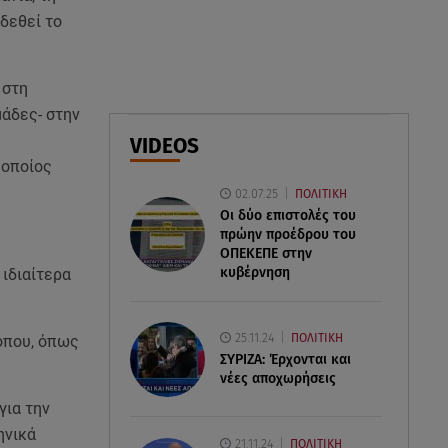
απειρία πίσω από το φονικό
δεθεί το
τροχαίο
08.08.26 , 13:06
 στη
MG Motor Greece:
μάδες- στην
«Απογειώνεται» στο Athens
VIDEOS
Flying Week 2026
 οποίος
02.07.25
ΠΟΛΙΤΙΚΗ
08.08.26 , 12:42
Οι δύο επιστολές του
Κρήτη: Η Αστυνομία διαψεύδει
πρώην προέδρου του
την απόπειρα ασέλγειας σε
ΟΠΕΚΕΠE στην
ανήλικη
κυβέρνηση
 ιδιαίτερα
25.11.24
ΠΟΛΙΤΙΚΗ
όπου, όπως
ΣΥΡΙΖΑ: Έρχονται και
νέες αποχωρήσεις
για την
ηνικά
21.11.24
ΠΟΛΙΤΙΚΗ