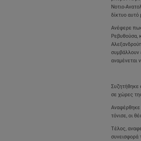
Νοτιο-Ανατολ
δίκτυο αυτό 
Ανέφερε πως
Ρεβυθούσα, κ
Αλεξανδρούπ
συμβάλλουν ε
αναμένεται ν
Συζητήθηκε α
σε χώρες της
Αναφέρθηκε 
τόνισε, οι θ
Τέλος, αναφε
συνεισφορά τ