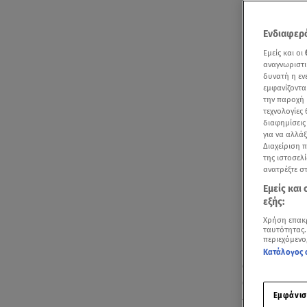
Ενδιαφερό
Εμείς και οι
αναγνωριστι
δυνατή η ε
εμφανίζοντα
την παροχή 
τεχνολογίες
διαφημίσεις
για να αλλά
Διαχείριση 
της ιστοσελί
ανατρέξτε σ
Εμείς και
εξής:
Χρήση επακ
ταυτότητας.
περιεχόμενο
«
Θα συνεχίσ
Κατάλογος 
αποκλειστικό
Θάλασσας», 
Εμφάνισ
τον Ούγγρο ο