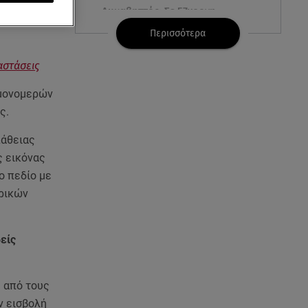
Λυκαβηττός: Σε 57χρονη
γυναίκα ανήκει η σορός που
Περισσότερα
βρέθηκε σε σπηλιά
αστάσεις
08.08.26 , 14:50
Κατερίνα Καινούργιου: Η Πάρος
 μονομερών
και το cool φορμάκι της
ς.
κορούλας της!
πάθειας
08.08.26 , 14:25
ς εικόνας
Καιρός: Σε πορτοκαλί
ο πεδίο με
συναγερμό η χώρα για φωτιές
ωρικών
τα επόμενα 24ωρα
08.08.26 , 14:00
είς
Summer fling: Γιατί να πεις ναι
σε έναν καλοκαιρινό έρωτα
ε από τους
08.08.26 , 13:59
ν εισβολή