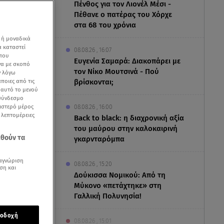
Πένθος για τον Λιονέλ Μέσι -
Πέθανε ο πατέρας του Χόρχε
στα 68 του χρόνια
 ή μοναδικά
α καταστεί
08.08.26 , 16:07
 που
Ευγενία Σαμαρά: Διακοπάρει με
να με σκοπό
τον Νίκο Μουτσινά - Πού
ν λόγω
ποιες από τις
βρίσκονται;
ε αυτό το μενού
 σύνδεσμο
ριστερό μέρος
08.08.26 , 16:00
ς λεπτομέρειες
Back to black: η διαχρονική αξία
του μαύρου στην καλοκαιρινή
εθούν τα
γκαρνταρόμπα
αγνώριση
08.08.26 , 15:20
ση και
Δούκισσα Νομικού: Από τη
αι με
Μύκονο «πετάχτηκε» στη
ης
Γαλλική Πολυνησία!
ώσεις με
οδοχή
ψη στην
08.08.26 , 15:01