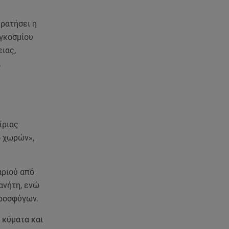
κρατήσει η
αγκοσμίου
ιας,
.
ίριας
ο χωρών»,
αριού από
ανήτη, ενώ
προσφύγων.
 κύματα και