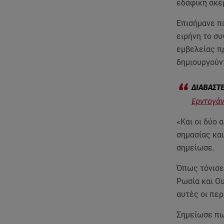
εδαφική ακε
Επισήμανε πω
ειρήνη το σ
εμβελείας π
δημιουργούντ
Ερντογάν
«Και οι δύο 
σημασίας κα
σημείωσε.
Όπως τόνισε
Ρωσία και Ο
αυτές οι πε
Σημείωσε πω