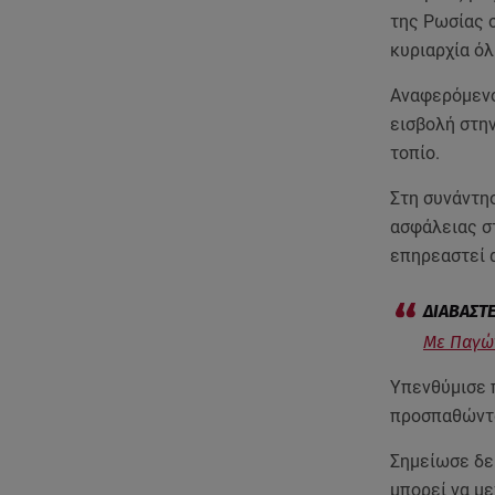
της Ρωσίας 
κυριαρχία όλ
Αναφερόμενο
εισβολή στην
τοπίο.
Στη συνάντη
ασφάλειας στ
επηρεαστεί α
Με Παγών
Υπενθύμισε 
προσπαθώντα
Σημείωσε δε
μπορεί να με