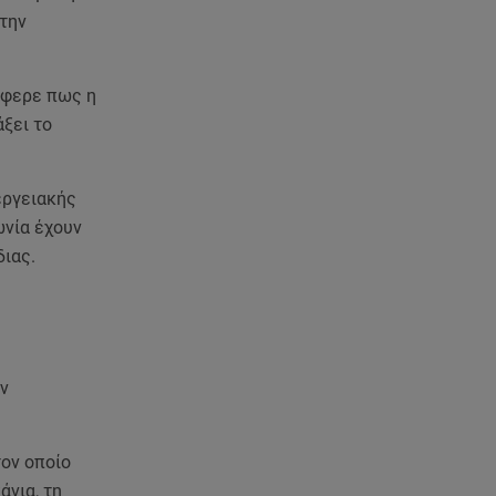
Αθηνά Οικονομάκου: Οι... hot
στην
αναρτήσεις της με animal print
μπικίνι!
έφερε πως η
08.08.26 , 13:49
ξει το
Πάνω από 56.000 επιβάτες
αναχώρησαν σήμερα από τα
λιμάνια της Αττικής
εργειακής
ωνία έχουν
08.08.26 , 13:29
Θρίλερ στον Λυκαβηττό:
διας.
Βρέθηκε σορός σε σπηλιά -
Φωτογραφίες από το σημείο
08.08.26 , 13:11
ΑΜΜΟΣ - Η πρώτη ανάγνωση
ν
(αναλόγιο) στο θέατρο Άβατον
τον οποίο
08.08.26 , 13:07
Σέρρες: Απόσπαση προσοχής ή
άνια, τη