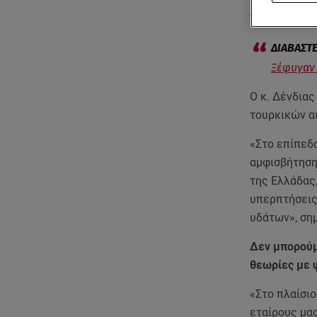
Αθήνα.Τ
Ξέφυγαν 
Ο κ. Δένδια
τουρκικών α
«Στο επίπεδ
αμφισβήτηση
της Ελλάδας,
υπερπτήσεις
υδάτων», ση
Δεν μπορούμ
θεωρίες με 
«Στο πλαίσι
εταίρους μα