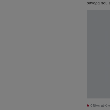
σύνορα που ε
Ο Νίκος Δένδι