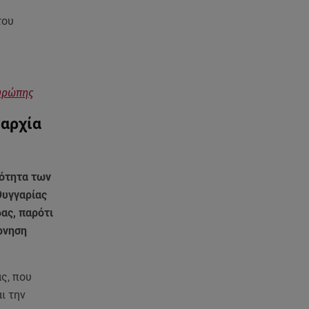
του
Ευρώπης
ιαρχία
ιότητα των
Ουγγαρίας
ας, παρότι
ρνηση
ς, που
ι την