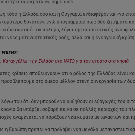
ραιότητα των κρατών», σημείωσε.
ς τόσο η Ελλάδα όσο και η Ουγγαρία ενδιαφέρονται «να επι
υντομότερο δυνατόν», ενώ υπογράμμισε πως δύο ζητήματα π
ροκύπτουν από τον πόλεμο, λόγω της επισιτιστικής ανασφάλε
αι νέες μεταναστευτικές ροές, αλλά και η ενεργειακή κρίση
: Καταγγέλλει την Ελλάδα στο ΝΑΤΟ για τον στρατό στα νησιά
αυτές κρίσεις αποδεικνύουν ότι ο ρόλος της Ελλάδας είναι κα
ι προσβλέπουμε στο άμεσο μέλλον στενή συνεργασία των δύ
 λόγω του ότι δεν μπορούν να αυξηθούν οι εξαγωγές του σιτ
υκρανία θα υπάρξει σοβαρή πείνα σε πολλές περιοχές του πλ
ριοχές αναμένεται να παράξουν νέα κύματα μεταναστών και 
ς η Ευρώπη πρέπει να προλάβει νέα μεγάλα μεταναστευτικά