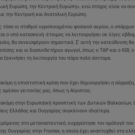
ική Ευρώπη, την Κεντρική Ευρώπη», ενώ στόχος είναι να συν
με την Κεντρική και Ανατολική Ευρώπη.
 τόσο οι σταθμοί υγροποιημένου φυσικού αερίου, ο υπάρχων
αι ο υπό κατασκευή -έτοιμος να λειτουργήσει σε λίγες εβδο
ολη, θα συνεισφέρουν σημαντικά. Σ' αυτή την κατεύθυνση θα
πίσης και οι διασυνδετήριοι αγωγοί, όπως ο ΤΑΡ και ο IGB, o
α ξεκινήσει τη λειτουργία του πάρα πολύ σύντομα.
κόμη η επισιτιστική κρίση που έχει δημιουργήσει η σύρραξη,
 αμέσου γειτονίας μας, όπως η Αίγυπτος.
ακόμη στην Ευρωπαϊκή προοπτική των Δυτικών Βαλκανίων, 
έσεις Ελλάδας και Ουγγαρίας συγκλίνουν ιδιαίτερα.
ρόμενος στο μεταναστευτικό, ευχαρίστησε τον ομόλογό του 
ης Ουγγαρίας στην Frontex, η οποία έχει αναπτυχθεί στα ελλ