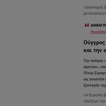
«Δυστυχώς β
μεταναστευτι
Ρουσόπου
Ούγγρος 
και την
Την ανάγκη «
κρατών», υπ
Πίτερ Σίγιαρ
ως γνωστόν 
Ερντογάν τη
«Η Ευρώπη β
τονίζουν την