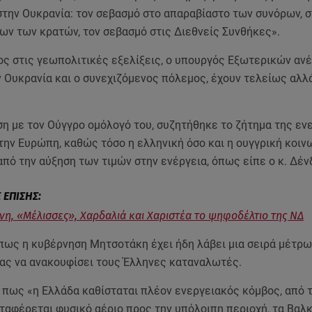
στην Ουκρανία: τον σεβασμό στο απαραβίαστο των συνόρων, 
ων των κρατών, τον σεβασμό στις Διεθνείς Συνθήκες».
ς στις γεωπολιτικές εξελίξεις, ο υπουργός Εξωτερικών αν
 Ουκρανία και ο συνεχιζόμενος πόλεμος, έχουν τελείως αλλά
ση με τον Ούγγρο ομόλογό του, συζητήθηκε το ζήτημα της εν
ην Ευρώπη, καθώς τόσο η ελληνική όσο και η ουγγρική κοιν
πό την αύξηση των τιμών στην ενέργεια, όπως είπε ο κ. Δέν
η, «Μέλισσες», Χαρδαλιά και Χαριστέα το ψηφοδέλτιο της ΝΔ
πως η κυβέρνηση Μητσοτάκη έχει ήδη λάβει μια σειρά μέτρω
ς να ανακουφίσει τους Έλληνες καταναλωτές.
 πως «η Ελλάδα καθίσταται πλέον ενεργειακός κόμβος, από 
ταφέρεται φυσικό αέριο προς την υπόλοιπη περιοχή, τα Βαλκ