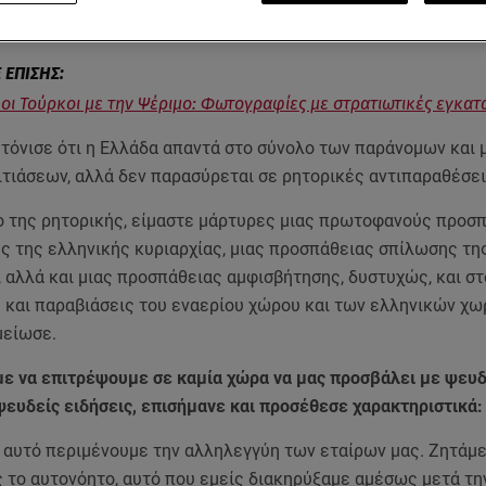
οι Τούρκοι με την Ψέριμο: Φωτογραφίες με στρατιωτικές εγκατ
ς τόνισε ότι η Ελλάδα απαντά στο σύνολο των παράνομων και
ιτιάσεων, αλλά δεν παρασύρεται σε ρητορικές αντιπαραθέσει
ο της ρητορικής, είμαστε μάρτυρες μιας πρωτοφανούς προσ
ς της ελληνικής κυριαρχίας, μιας προσπάθειας σπίλωσης τη
 αλλά και μιας προσπάθειας αμφισβήτησης, δυστυχώς, και στ
 και παραβιάσεις του εναερίου χώρου και των ελληνικών χ
μείωσε.
ε να επιτρέψουμε σε καμία χώρα να μας προσβάλει με ψευδ
ψευδείς ειδήσεις, επισήμανε και προσέθεσε χαρακτηριστικά:
ο αυτό περιμένουμε την αλληλεγγύη των εταίρων μας. Ζητάμ
ς το αυτονόητο, αυτό που εμείς διακηρύξαμε αμέσως μετά τη