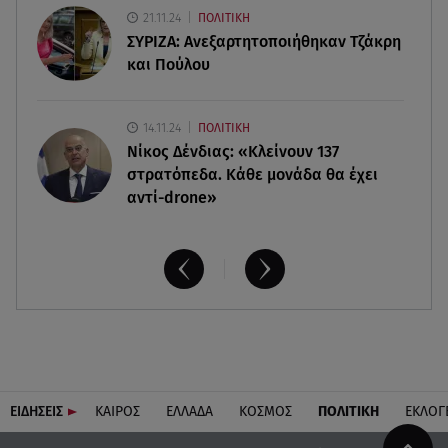
Παραλίες: Πάνω από 1.500 έλεγχοι - Στη μάχη
21.11.24
ΠΟΛΙΤΙΚΗ
drones και νέες τεχνολογίες
ΣΥΡΙΖΑ: Ανεξαρτητοποιήθηκαν Τζάκρη
και Πούλου
14.11.24
ΠΟΛΙΤΙΚΗ
Νίκος Δένδιας: «Κλείνουν 137
στρατόπεδα. Kάθε μονάδα θα έχει
αντί-drone»
ΕΙΔΗΣΕΙΣ
ΚΑΙΡΟΣ
ΕΛΛΑΔΑ
ΚΟΣΜΟΣ
ΠΟΛΙΤΙΚΗ
ΕΚΛΟΓ