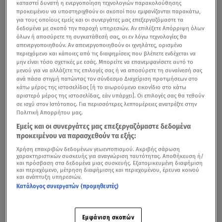
καταστεί δυνατή η ενεργοποίηση τεχνολογιών παρακολούθησης
προκειμένου να υποστηριχθούν οι σκοποί που εμφανίζονται παρακάτω,
για τους οποίους εμείς και οι συνεργάτες μας επεξεργαζόμαστε τα
δεδομένα με σκοπό την παροχή υπηρεσιών. Αν επιλέξετε Απόρριψη όλων
όλων ή αποσύρετε τη συγκατάθεσή σας, οι εν λόγω τεχνολογίες θα
απενεργοποιηθούν. Αν απενεργοποιηθούν οι ιχνηλάτες, ορισμένο
περιεχόμενο και κάποιες από τις διαφημίσεις που βλέπετε ενδέχεται να
μην είναι τόσο σχετικές με εσάς. Μπορείτε να επανεμφανίσετε αυτό το
μενού για να αλλάξετε τις επιλογές σας ή να αποσύρετε τη συναίνεσή σας
ανά πάσα στιγμή πατώντας τον σύνδεσμο Διαχείριση προτιμήσεων στο
κάτω μέρος της ιστοσελίδας [ή το αιωρούμενο εικονίδιο στο κάτω
αριστερό μέρος της ιστοσελίδας, εάν υπάρχει]. Οι επιλογές σας θα τεθούν
σε ισχύ στον Ιστότοπος. Για περισσότερες λεπτομέρειες ανατρέξτε στην
Πολιτική Απορρήτου μας.
Εμείς και οι συνεργάτες μας επεξεργαζόμαστε δεδομένα
προκειμένου να παρασχεθούν τα εξής:
Χρήση επακριβών δεδομένων γεωεντοπισμού. Ακριβής σάρωση
χαρακτηριστικών συσκευής για αναγνώριση ταυτότητας. Αποθήκευση ή/
και πρόσβαση στα δεδομένα μιας συσκευής. Εξατομικευμένη διαφήμιση
και περιεχόμενο, μέτρηση διαφήμισης και περιεχομένου, έρευνα κοινού
και ανάπτυξη υπηρεσιών.
Κατάλογος συνεργατών (προμηθευτές)
Εμφάνιση σκοπών