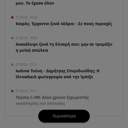
μου. Τα έχασα όλα»
07.08.26 , 16:03
Καιρός: Έρχονται ξανά 40άρια - Σε ποιες περιοχές
07.08.26 , 16:00
Ανακάλυψε ξανά τη δύναμή σου: μην σε τρομάζει
η μυϊκή απώλεια
07.08.26 , 15:24
Ιωάννα Τούνη - Δημήτρης Σπυριδωνίδης: Η
throwback φωτογραφία από την Ίμπιζα
07.08.26 , 15:21
Toyota C-HR: Δέκα χρόνια ξεχωριστής
καινοτομίας και επιτυχίας
Περισσότερα
07.08.26 , 15:09
Τροχαίο Σέρρες: «Δεν πρόλαβα να κάνω κάτι κι