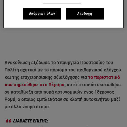
Απόρριψη όλων
Αποδοχή
Ανακοίνωση εξέδωσε το Υπουργείο Προστασίας του
Πολίτη σχετικά με το πόρισμα του πειθαρχικού ελέγχου
και της επιχειρησιακής αξιολόγησης για
το περιστατικό
που σημειώθηκε στο Πέραμα
, κατά το οποίο σκοτώθηκε
σε καταδίωξη από πυρά αστυνομικών ένας 18χρονος
Ρομά, ο οποίος εμπλεκόταν σε κλοπή αυτοκινήτου μαζί
με άλλα νεαρά άτομα.