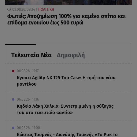
03.08.26, 09:34
ΠΟΛΙΤΙΚΗ
Φωτιές: Αποζημίωση 100% για καμένα σπίτια και
επίδομα ενοικίου έως 500 ευρώ
Τελευταία Νέα
Δημοφιλή
06.08.26 , 11:17
Kymco Agility NX 125 Τοp Case: Η τιμή του νέου
μοντέλου
06.08.26 , 11:16
Κηδεία Λάκη Χαλκιά: Συντετριμμένη η σύζυγός
του στο τελευταίο «αντίο»
06.08.26 , 11:00
Κώστας Τουρνάς - Διονύσης Τσακνής «Το Ροκ το