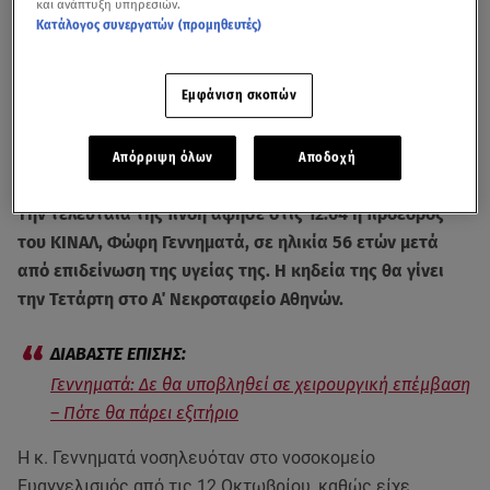
και ανάπτυξη υπηρεσιών.
Κατάλογος συνεργατών (προμηθευτές)
Εμφάνιση σκοπών
Απόρριψη όλων
Αποδοχή
H Φώφη Γεννηματά έδινε μάχη με τον καρκίνο εδώ και πολλά χρόνια
Την τελευταία της πνοή άφησε στις 12:04 η πρόεδρος
του ΚΙΝΑΛ, Φώφη Γεννηματά, σε ηλικία 56 ετών μετά
από επιδείνωση της υγείας της. Η κηδεία της θα γίνει
την Τετάρτη στο Α΄ Νεκροταφείο Αθηνών.
Γεννηματά: Δε θα υποβληθεί σε χειρουργική επέμβαση
– Πότε θα πάρει εξιτήριο
Η κ. Γεννηματά νοσηλευόταν στο νοσοκομείο
Ευαγγελισμός από τις 12 Οκτωβρίου, καθώς είχε