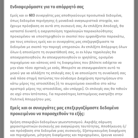
Ενδιαφερόμαστε για το απόρρητό σας
Εμείς και οι
603
συνεργάτες μας αποθηκεύουμε προσωπικά δεδομένα,
όπως δεδομένα περιήγησης ή μοναδικά αναγνωριστικά στοιχεία, και
έχουμε πρόσβαση σε αυτά στη συσκευή σας. Αν επιλέξετε Αποδοχή, θα
καταστεί δυνατή η ενεργοποίηση τεχνολογιών παρακολούθησης
προκειμένου να υποστηριχθούν οι σκοποί που εμφανίζονται παρακάτω,
για τους οποίους εμείς και οι συνεργάτες μας επεξεργαζόμαστε τα
δεδομένα με σκοπό την παροχή υπηρεσιών. Αν επιλέξετε Απόρριψη όλων
όλων ή αποσύρετε τη συγκατάθεσή σας, οι εν λόγω τεχνολογίες θα
απενεργοποιηθούν. Αν απενεργοποιηθούν οι ιχνηλάτες, ορισμένο
περιεχόμενο και κάποιες από τις διαφημίσεις που βλέπετε ενδέχεται να
μην είναι τόσο σχετικές με εσάς. Μπορείτε να επανεμφανίσετε αυτό το
μενού για να αλλάξετε τις επιλογές σας ή να αποσύρετε τη συναίνεσή σας
ανά πάσα στιγμή πατώντας τον σύνδεσμο Διαχείριση προτιμήσεων στο
κάτω μέρος της ιστοσελίδας [ή το αιωρούμενο εικονίδιο στο κάτω
αριστερό μέρος της ιστοσελίδας, εάν υπάρχει]. Οι επιλογές σας θα τεθούν
σε ισχύ στον Ιστότοπος. Για περισσότερες λεπτομέρειες ανατρέξτε στην
Πολιτική Απορρήτου μας.
Εμείς και οι συνεργάτες μας επεξεργαζόμαστε δεδομένα
προκειμένου να παρασχεθούν τα εξής:
Χρήση επακριβών δεδομένων γεωεντοπισμού. Ακριβής σάρωση
χαρακτηριστικών συσκευής για αναγνώριση ταυτότητας. Αποθήκευση ή/
και πρόσβαση στα δεδομένα μιας συσκευής. Εξατομικευμένη διαφήμιση
και περιεχόμενο, μέτρηση διαφήμισης και περιεχομένου, έρευνα κοινού