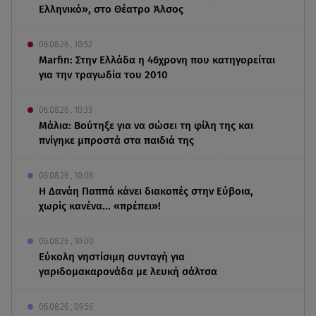
Ελληνικό», στο Θέατρο Άλσος
06.08.26 , 10:52
Marfin: Στην Ελλάδα η 46χρονη που κατηγορείται
για την τραγωδία του 2010
06.08.26 , 10:33
Μάλια: Βούτηξε για να σώσει τη φίλη της και
πνίγηκε μπροστά στα παιδιά της
06.08.26 , 10:06
Η Δανάη Παππά κάνει διακοπές στην Εύβοια,
χωρίς κανένα... «πρέπει»!
06.08.26 , 10:00
Eύκολη νηστίσιμη συνταγή για
γαριδομακαρονάδα με λευκή σάλτσα
06.08.26 , 09:56