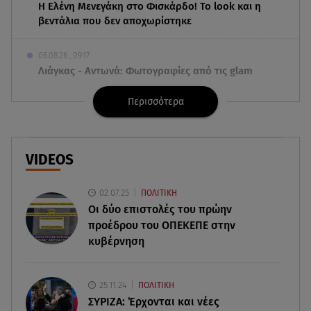
Η Ελένη Μενεγάκη στο Φισκάρδο! Το look και η
βεντάλια που δεν αποχωρίστηκε
06.08.26 , 09:17
Λιάγκας - Αντωνά: Φωτογραφίες από τις glam
διακοπές τους στη Μύκονο
Περισσότερα
06.08.26 , 09:13
Σάκης Ρουβάς: Άφησε τη σκηνή και φόρεσε
στολή μελισσοκόμου στην Κύθνο
VIDEOS
06.08.26 , 09:09
02.07.25
ΠΟΛΙΤΙΚΗ
Nissan Qashqai e-POWER: Ρεκόρ Guinness για
Οι δύο επιστολές του πρώην
την αυτονομία του
προέδρου του ΟΠΕΚΕΠE στην
κυβέρνηση
06.08.26 , 09:07
Λάμπρος Κωνσταντάρας: «Τα πρώτα μου
γενέθλια που δεν θα με πάρεις τηλέφωνο»
25.11.24
ΠΟΛΙΤΙΚΗ
ΣΥΡΙΖΑ: Έρχονται και νέες