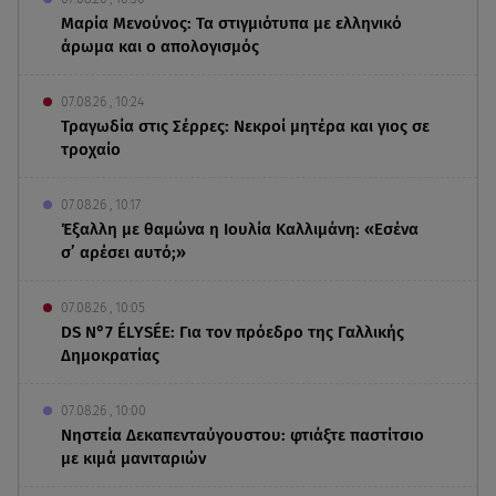
Μαρία Μενούνος: Τα στιγμιότυπα με ελληνικό
άρωμα και ο απολογισμός
07.08.26 , 10:24
Τραγωδία στις Σέρρες: Νεκροί μητέρα και γιος σε
τροχαίο
07.08.26 , 10:17
Έξαλλη με θαμώνα η Ιουλία Καλλιμάνη: «Εσένα
σ’ αρέσει αυτό;»
07.08.26 , 10:05
DS N°7 ÉLYSÉE: Για τον πρόεδρο της Γαλλικής
Δημοκρατίας
07.08.26 , 10:00
Νηστεία Δεκαπενταύγουστου: φτιάξτε παστίτσιο
με κιμά μανιταριών