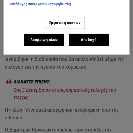
Κατάλογος συνεργατών (προμηθευτές)
Εμφάνιση σκοπών
Απόρριψη όλων
Αποδοχή
Εκρηκτική ήταν η συνεδρίαση της Κεντρικής επιτροπής
του ΚΙΝΑΛ. Εν μέσω εντάσεων και διαφωνιών
εγκρίθηκε η διαδικασία που θα ακολουθηθεί μέχρι τις
εκλογές για την ηγεσία του κόμματος.
Στις 5 Δεκεμβρίου οι εσωκομματικές εκλογές του
ΠΑΣΟΚ
Η Φώφη Γεννηματά αποχώρησε ενοχλημένη από την
αίθουσα.
Ο Δημήτρης Κωνσταντόπουλος- που στηρίζει την