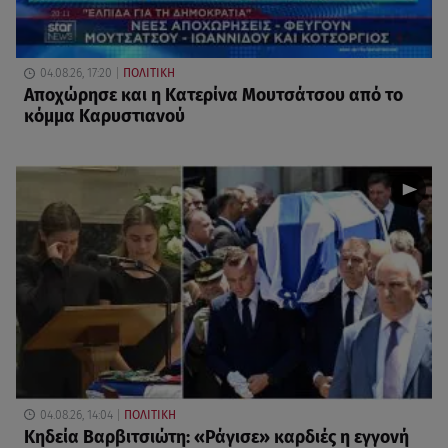
04.08.26, 17:20
ΠΟΛΙΤΙΚΗ
Αποχώρησε και η Κατερίνα Μουτσάτσου από το
κόμμα Καρυστιανού
04.08.26, 14:04
ΠΟΛΙΤΙΚΗ
Κηδεία Βαρβιτσιώτη: «Ράγισε» καρδιές η εγγονή