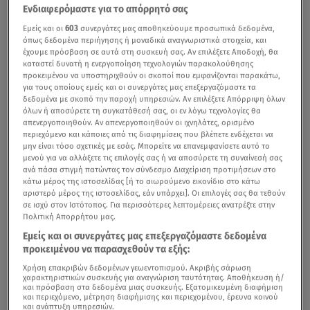
Ενδιαφερόμαστε για το απόρρητό σας
Εμείς και οι
603
συνεργάτες μας αποθηκεύουμε προσωπικά δεδομένα,
όπως δεδομένα περιήγησης ή μοναδικά αναγνωριστικά στοιχεία, και
έχουμε πρόσβαση σε αυτά στη συσκευή σας. Αν επιλέξετε Αποδοχή, θα
καταστεί δυνατή η ενεργοποίηση τεχνολογιών παρακολούθησης
προκειμένου να υποστηριχθούν οι σκοποί που εμφανίζονται παρακάτω,
για τους οποίους εμείς και οι συνεργάτες μας επεξεργαζόμαστε τα
δεδομένα με σκοπό την παροχή υπηρεσιών. Αν επιλέξετε Απόρριψη όλων
όλων ή αποσύρετε τη συγκατάθεσή σας, οι εν λόγω τεχνολογίες θα
απενεργοποιηθούν. Αν απενεργοποιηθούν οι ιχνηλάτες, ορισμένο
περιεχόμενο και κάποιες από τις διαφημίσεις που βλέπετε ενδέχεται να
μην είναι τόσο σχετικές με εσάς. Μπορείτε να επανεμφανίσετε αυτό το
μενού για να αλλάξετε τις επιλογές σας ή να αποσύρετε τη συναίνεσή σας
ανά πάσα στιγμή πατώντας τον σύνδεσμο Διαχείριση προτιμήσεων στο
κάτω μέρος της ιστοσελίδας [ή το αιωρούμενο εικονίδιο στο κάτω
αριστερό μέρος της ιστοσελίδας, εάν υπάρχει]. Οι επιλογές σας θα τεθούν
σε ισχύ στον Ιστότοπος. Για περισσότερες λεπτομέρειες ανατρέξτε στην
Πολιτική Απορρήτου μας.
Εμείς και οι συνεργάτες μας επεξεργαζόμαστε δεδομένα
προκειμένου να παρασχεθούν τα εξής:
Χρήση επακριβών δεδομένων γεωεντοπισμού. Ακριβής σάρωση
χαρακτηριστικών συσκευής για αναγνώριση ταυτότητας. Αποθήκευση ή/
και πρόσβαση στα δεδομένα μιας συσκευής. Εξατομικευμένη διαφήμιση
και περιεχόμενο, μέτρηση διαφήμισης και περιεχομένου, έρευνα κοινού
και ανάπτυξη υπηρεσιών.