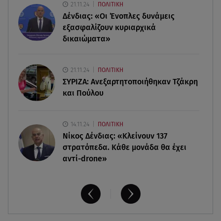
21.11.24
ΠΟΛΙΤΙΚΗ
07.08.26 , 09:06
Δένδιας: «Οι Ένοπλες δυνάμεις
Κιάρα Φεράνι: Φωτογραφίες από τις διακοπές
της στην Ίμπιζα
εξασφαλίζουν κυριαρχικά
δικαιώματα»
07.08.26 , 09:03
Η «καταραμένη»​​​​​​​ ζωή της Ελίζαμπεθ Τέιλορ
21.11.24
ΠΟΛΙΤΙΚΗ
ΣΥΡΙΖΑ: Ανεξαρτητοποιήθηκαν Τζάκρη
και Πούλου
14.11.24
ΠΟΛΙΤΙΚΗ
Νίκος Δένδιας: «Κλείνουν 137
στρατόπεδα. Kάθε μονάδα θα έχει
αντί-drone»