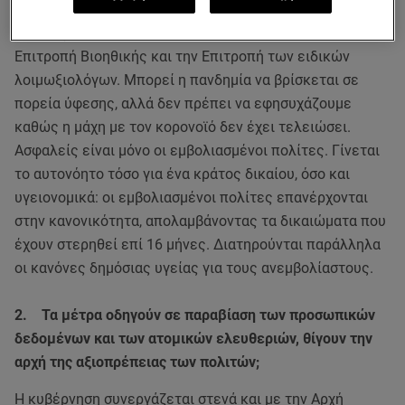
συντομότερο δυνατόν το τείχος ανοσίας. Για τη
διαμόρφωσή τους, η κυβέρνηση συνεργάστηκε με την
Επιτροπή Βιοηθικής και την Επιτροπή των ειδικών
λοιμωξιολόγων. Μπορεί η πανδημία να βρίσκεται σε
πορεία ύφεσης, αλλά δεν πρέπει να εφησυχάζουμε
καθώς η μάχη με τον κορονοϊό δεν έχει τελειώσει.
Ασφαλείς είναι μόνο οι εμβολιασμένοι πολίτες. Γίνεται
το αυτονόητο τόσο για ένα κράτος δικαίου, όσο και
υγειονομικά: οι εμβολιασμένοι πολίτες επανέρχονται
στην κανονικότητα, απολαμβάνοντας τα δικαιώματα που
έχουν στερηθεί επί 16 μήνες. Διατηρούνται παράλληλα
οι κανόνες δημόσιας υγείας για τους ανεμβολίαστους.
2. Τα μέτρα οδηγούν σε παραβίαση των προσωπικών
δεδομένων και των ατομικών ελευθεριών, θίγουν την
αρχή της αξιοπρέπειας των πολιτών;
Η κυβέρνηση συνεργάζεται στενά και με την Αρχή