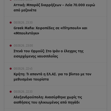
Αττική: Μπαράζ διαρρήξεων – Λεία 70.000 ευρώ
από μεζονέτα
08.08.26 , 23:30
Greek Mafia: Χειροπέδες σε «Πίτμπουλ» και
«Μπουλντόγκ»
08.08.26 , 23:00
Στενά του Ορμούζ: Στο Ιράν ο έλεγχος της
εισερχόμενης ναυσιπλοΐας
08.08.26 , 22:45
Κρήτη: Τι απαντά η ΕΛ.ΑΣ. για το βίντεο με τον
μεθυσμένο τουρίστα
08.08.26 , 22:33
Αλεξανδρούπολη: Ανασύρθηκε χωρίς τις
αισθήσεις του ηλικιωμένος από πηγάδι