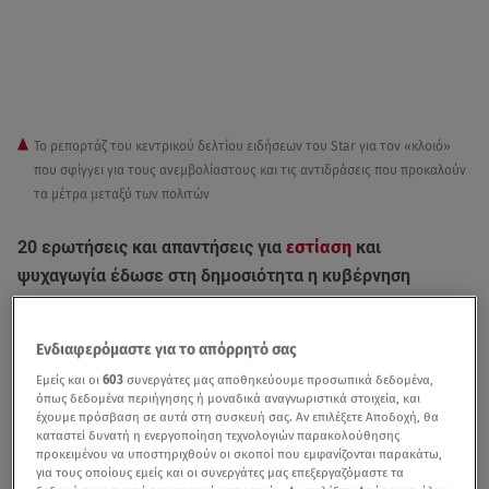
To ρεπορτάζ του κεντρικού δελτίου ειδήσεων του Star για τον «κλοιό»
που σφίγγει για τους ανεμβολίαστους και τις αντιδράσεις που προκαλούν
τα μέτρα μεταξύ των πολιτών
20 ερωτήσεις και απαντήσεις για
εστίαση
και
ψυχαγωγία έδωσε στη δημοσιότητα η κυβέρνηση
σχετικα με την νέα φάση της «επιχείρησης Ελευθερία-
χτίζοντας το τείχος ανοσίας».
Ενδιαφερόμαστε για το απόρρητό σας
Εμείς και οι
603
συνεργάτες μας αποθηκεύουμε προσωπικά δεδομένα,
όπως δεδομένα περιήγησης ή μοναδικά αναγνωριστικά στοιχεία, και
Μόνο για εμβολιασμένους ή για όλους; Το δίλημμα
έχουμε πρόσβαση σε αυτά στη συσκευή σας. Αν επιλέξετε Αποδοχή, θα
καταστεί δυνατή η ενεργοποίηση τεχνολογιών παρακολούθησης
εστίασης και ψυχαγωγίας
προκειμένου να υποστηριχθούν οι σκοποί που εμφανίζονται παρακάτω,
για τους οποίους εμείς και οι συνεργάτες μας επεξεργαζόμαστε τα