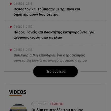
08.08.26 , 22:15
Θεσσαλονίκη: Τρύπησαν με τρυπάνι και
δηλητηρίασαν δύο δέντρα
08.08.26 , 21:50
Πάρος: Γονείς και ιδιοκτήτης κατηγορούνται για
ανθρωποκτονία από αμέλεια
08.08.26 , 21:38
Βουλγαρία:Μη επανδρωμένο αεροσκάφος
συνετρίβη κοντά σε αγωγό φυσικού αερίου
Περισσότερα
08.08.26 , 21:32
Φωτιά στην Αττικοβοιωτία: Ενέργεια ίση με έξι
ατομικές βόμβες
VIDEOS
08.08.26 , 21:20
«Ισλαμικό ΝΑΤΟ»: Πώς επηρεάζεται η Ελλάδα
02.07.25
ΠΟΛΙΤΙΚΗ
από τη νέα συμμαχία
Οι δύο επιστολές του πρώην