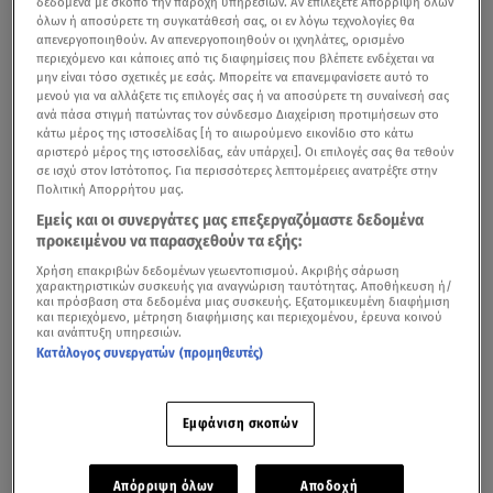
δεδομένα με σκοπό την παροχή υπηρεσιών. Αν επιλέξετε Απόρριψη όλων
όλων ή αποσύρετε τη συγκατάθεσή σας, οι εν λόγω τεχνολογίες θα
απενεργοποιηθούν. Αν απενεργοποιηθούν οι ιχνηλάτες, ορισμένο
1. Τα μέτρα είναι μια πολιτική διχασμού της κοινωνίας;
περιεχόμενο και κάποιες από τις διαφημίσεις που βλέπετε ενδέχεται να
μην είναι τόσο σχετικές με εσάς. Μπορείτε να επανεμφανίσετε αυτό το
Οδηγούν σε διάκριση σε βάρος των πολιτών
μενού για να αλλάξετε τις επιλογές σας ή να αποσύρετε τη συναίνεσή σας
(εμβολιασμένοι και μη) και σε άνιση μεταχείρισή τους;
ανά πάσα στιγμή πατώντας τον σύνδεσμο Διαχείριση προτιμήσεων στο
κάτω μέρος της ιστοσελίδας [ή το αιωρούμενο εικονίδιο στο κάτω
αριστερό μέρος της ιστοσελίδας, εάν υπάρχει]. Οι επιλογές σας θα τεθούν
σε ισχύ στον Ιστότοπος. Για περισσότερες λεπτομέρειες ανατρέξτε στην
Πολιτική Απορρήτου μας.
Προνόμια εμβολιασμένων: Τι θα ισχύσει για εστίαση,
Εμείς και οι συνεργάτες μας επεξεργαζόμαστε δεδομένα
αθλητισμό, θέατρα
προκειμένου να παρασχεθούν τα εξής:
Χρήση επακριβών δεδομένων γεωεντοπισμού. Ακριβής σάρωση
Όχι μόνο δεν διχάζουν την κοινωνία, αλλά αντιθέτως
χαρακτηριστικών συσκευής για αναγνώριση ταυτότητας. Αποθήκευση ή/
συμβάλλουν στην κοινωνική συνοχή και τη δημόσια
και πρόσβαση στα δεδομένα μιας συσκευής. Εξατομικευμένη διαφήμιση
και περιεχόμενο, μέτρηση διαφήμισης και περιεχομένου, έρευνα κοινού
υγεία αφού η αντιμετώπιση της πανδημίας αφορά στο
και ανάπτυξη υπηρεσιών.
Κατάλογος συνεργατών (προμηθευτές)
σύνολο της κοινωνίας. Είναι χρέος της Πολιτείας να
μεριμνά, έτσι ώστε το κοινωνικό αγαθό της υγείας να
ισχύει έναντι πάντων. Είναι μια συμπληρωματική
Εμφάνιση σκοπών
στρατηγική που περιλαμβάνει συγκεκριμένα μέτρα
ενθάρρυνσης του εμβολιασμού, ώστε να πετύχουμε το
Απόρριψη όλων
Αποδοχή