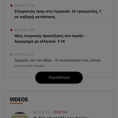
06.08.26 , 22:02
Σύγκρουση τραμ στη Γερμανία: 25 τραυματίες, 7
σε σοβαρή κατάσταση
06.08.26 , 21:59
Νέες τουρκικές προκλήσεις στο Αιγαίο -
Αερομαχία με ελληνικά F-16
06.08.26 , 21:31
Τροχαίο για τον Mike - Η ανακοίνωση του ράπερ
στα social media
Περισσότερα
06.08.26 , 21:22
Ισραήλ - Κύπρος - Κρήτη: Το μεγαλύτερο
υποθαλάσσιο καλώδιο στον κόσμο
VIDEOS
06.08.26 , 21:07
Motor Oil: Δωρεά πυροσβεστικών οχημάτων και
02.07.25
ΠΟΛΙΤΙΚΗ
εξοπλισμού στον Άγιο Βασίλειο