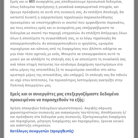
Εμείς και οι
603
συνεργάτες μας αποθηκεύουμε προσωπικά δεδομένα,
όπως δεδομένα περιήγησης ή μοναδικά αναγνωριστικά στοιχεία, και
έχουμε πρόσβαση σε αυτά στη συσκευή σας. Αν επιλέξετε Αποδοχή, θα
καταστεί δυνατή η ενεργοποίηση τεχνολογιών παρακολούθησης
προκειμένου να υποστηριχθούν οι σκοποί που εμφανίζονται παρακάτω,
για τους οποίους εμείς και οι συνεργάτες μας επεξεργαζόμαστε τα
δεδομένα με σκοπό την παροχή υπηρεσιών. Αν επιλέξετε Απόρριψη όλων
όλων ή αποσύρετε τη συγκατάθεσή σας, οι εν λόγω τεχνολογίες θα
απενεργοποιηθούν. Αν απενεργοποιηθούν οι ιχνηλάτες, ορισμένο
περιεχόμενο και κάποιες από τις διαφημίσεις που βλέπετε ενδέχεται να
μην είναι τόσο σχετικές με εσάς. Μπορείτε να επανεμφανίσετε αυτό το
μενού για να αλλάξετε τις επιλογές σας ή να αποσύρετε τη συναίνεσή σας
ανά πάσα στιγμή πατώντας τον σύνδεσμο Διαχείριση προτιμήσεων στο
κάτω μέρος της ιστοσελίδας [ή το αιωρούμενο εικονίδιο στο κάτω
αριστερό μέρος της ιστοσελίδας, εάν υπάρχει]. Οι επιλογές σας θα τεθούν
σε ισχύ στον Ιστότοπος. Για περισσότερες λεπτομέρειες ανατρέξτε στην
Πολιτική Απορρήτου μας.
Εμείς και οι συνεργάτες μας επεξεργαζόμαστε δεδομένα
προκειμένου να παρασχεθούν τα εξής:
Χρήση επακριβών δεδομένων γεωεντοπισμού. Ακριβής σάρωση
χαρακτηριστικών συσκευής για αναγνώριση ταυτότητας. Αποθήκευση ή/
και πρόσβαση στα δεδομένα μιας συσκευής. Εξατομικευμένη διαφήμιση
και περιεχόμενο, μέτρηση διαφήμισης και περιεχομένου, έρευνα κοινού
και ανάπτυξη υπηρεσιών.
Κατάλογος συνεργατών (προμηθευτές)