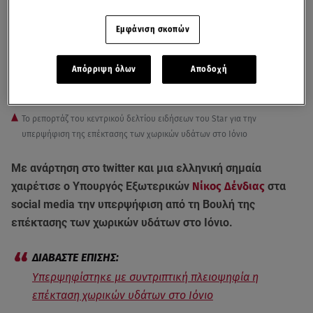
Εμφάνιση σκοπών
Απόρριψη όλων
Αποδοχή
To ρεπορτάζ του κεντρικού δελτίου ειδήσεων του Star για την
υπερψήφιση της επέκτασης των χωρικών υδάτων στο Ιόνιο
Με ανάρτηση στο twitter και μια ελληνική σημαία
χαιρέτισε ο Υπουργός Εξωτερικών
Νίκος Δένδιας
στα
social media την υπερψήφιση από τη Βουλή της
επέκτασης των χωρικών υδάτων στο Ιόνιο.
Υπερψηφίστηκε με συντριπτική πλειοψηφία η
επέκταση χωρικών υδάτων στο Ιόνιο