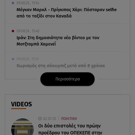
09.08.26 , 15:54
Μέγκαν Μαρκλ - Πρίγκιπας Χάρι: Πόσταραν selfie
από το ταξίδι στον Καναδά
09.08.26 , 15:40
Ιράν: Στη δημοσιότητα νέο βίντεο με τον
Μοτζταμπά Χαμενεΐ
09.08.26 , 15:16
Χωρισμός στη σόουμπιζ μετά από 8 χρόνια
γάμου - Η ανακοίνωση
Περισσότερα
09.08.26 , 14:42
Τουρισμός για Όλους 2026-2027: Ποια ΑΦΜ
υποβάλλουν σήμερα αιτήσεις
VIDEOS
09.08.26 , 14:32
02.07.25
ΠΟΛΙΤΙΚΗ
Πινακίδες κυκλοφορίας με λίγα κλικ - Τέλος οι
Οι δύο επιστολές του πρώην
καθυστερήσεις
προέδρου του ΟΠΕΚΕΠE στην