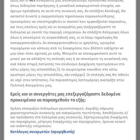
Εμείς και οι
603
συνεργάτες μας αποθηκεύουμε προσωπικά δεδομένα,
όπως δεδομένα περιήγησης ή μοναδικά αναγνωριστικά στοιχεία, και
έχουμε πρόσβαση σε αυτά στη συσκευή σας. Αν επιλέξετε Αποδοχή, θα
καταστεί δυνατή η ενεργοποίηση τεχνολογιών παρακολούθησης
προκειμένου να υποστηριχθούν οι σκοποί που εμφανίζονται παρακάτω,
για τους οποίους εμείς και οι συνεργάτες μας επεξεργαζόμαστε τα
δεδομένα με σκοπό την παροχή υπηρεσιών. Αν επιλέξετε Απόρριψη όλων
όλων ή αποσύρετε τη συγκατάθεσή σας, οι εν λόγω τεχνολογίες θα
απενεργοποιηθούν. Αν απενεργοποιηθούν οι ιχνηλάτες, ορισμένο
περιεχόμενο και κάποιες από τις διαφημίσεις που βλέπετε ενδέχεται να
μην είναι τόσο σχετικές με εσάς. Μπορείτε να επανεμφανίσετε αυτό το
μενού για να αλλάξετε τις επιλογές σας ή να αποσύρετε τη συναίνεσή σας
ανά πάσα στιγμή πατώντας τον σύνδεσμο Διαχείριση προτιμήσεων στο
κάτω μέρος της ιστοσελίδας [ή το αιωρούμενο εικονίδιο στο κάτω
αριστερό μέρος της ιστοσελίδας, εάν υπάρχει]. Οι επιλογές σας θα τεθούν
σε ισχύ στον Ιστότοπος. Για περισσότερες λεπτομέρειες ανατρέξτε στην
Πολιτική Απορρήτου μας.
Εμείς και οι συνεργάτες μας επεξεργαζόμαστε δεδομένα
προκειμένου να παρασχεθούν τα εξής:
Χρήση επακριβών δεδομένων γεωεντοπισμού. Ακριβής σάρωση
χαρακτηριστικών συσκευής για αναγνώριση ταυτότητας. Αποθήκευση ή/
και πρόσβαση στα δεδομένα μιας συσκευής. Εξατομικευμένη διαφήμιση
και περιεχόμενο, μέτρηση διαφήμισης και περιεχομένου, έρευνα κοινού
και ανάπτυξη υπηρεσιών.
Κατάλογος συνεργατών (προμηθευτές)