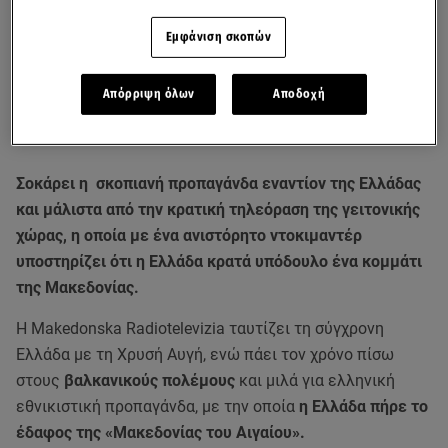
Εμφάνιση σκοπών
Απόρριψη όλων
Αποδοχή
Σοκάρει η σκοπιανή προπαγάνδα εναντίον της Ελλάδας
και μάλιστα από την κρατική τηλεόραση της γειτονικής
χώρας, η οποία με ένα ανιστόρητο ντοκιμαντέρ
υποστηρίζει ότι η Ελλάδα κρατά υπόδουλο ένα κομμάτι
της Μακεδονίας.
H Makedonska Radiotelevizia ταυτίζει τη σύγχρονη
Ελλάδα με τη Χρυσή Αυγή, ενώ πάει τον χρόνο πίσω
στους
βαλκανικούς πολέμους
και μιλά για ελληνική
εθνικιστική προπαγάνδα, με την οποία
η Ελλάδα πήρε το
έδαφος της «Μακεδονίας του Αιγαίου».