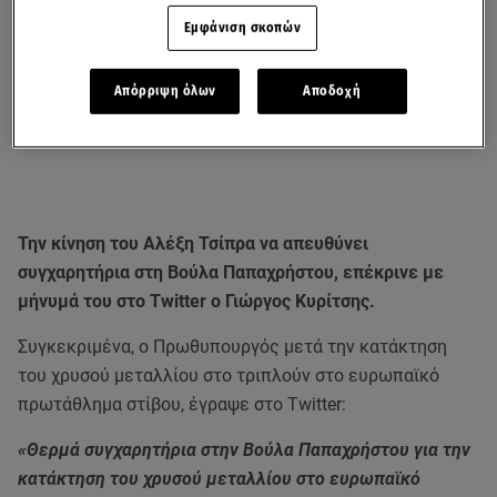
Εμφάνιση σκοπών
Απόρριψη όλων
Αποδοχή
Την κίνηση του Αλέξη Τσίπρα να απευθύνει
συγχαρητήρια στη Βούλα Παπαχρήστου, επέκρινε με
μήνυμά του στο Twitter ο Γιώργος Κυρίτσης.
Συγκεκριμένα, ο Πρωθυπουργός μετά την κατάκτηση
του χρυσού μεταλλίου στο τριπλούν στο ευρωπαϊκό
πρωτάθλημα στίβου, έγραψε στο Twitter:
«Θερμά συγχαρητήρια στην Βούλα Παπαχρήστου για την
κατάκτηση του χρυσού μεταλλίου στο ευρωπαϊκό