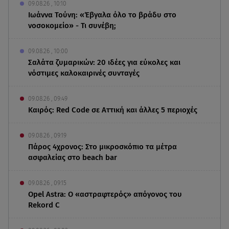
09.08.26 , 10:10
Ιωάννα Τούνη: «Έβγαλα όλο το βράδυ στο
νοσοκομείο» - Τι συνέβη;
09.08.26 , 10:00
Σαλάτα ζυμαρικών: 20 ιδέες για εύκολες και
νόστιμες καλοκαιρινές συνταγές
09.08.26 , 09:49
Καιρός: Red Code σε Αττική και άλλες 5 περιοχές
09.08.26 , 09:19
Πάρος 4χρονος: Στο μικροσκόπιο τα μέτρα
ασφαλείας στο beach bar
09.08.26 , 09:15
Opel Astra: Ο «αστραφτερός» απόγονος του
Rekord C