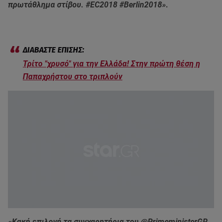
πρωτάθλημα στίβου. #EC2018 #Berlin2018».
Τρίτο "χρυσό" για την Ελλάδα! Στην πρώτη θέση η
Παπαχρήστου στο τριπλούν
«Κακή επιλογή τα συγχαρητήρια του @PrimeministerGR