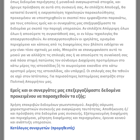
όπως δεδομένα περιήγησης ή μοναδικά αναγνωριστικά στοιχεία, και
έχουμε πρόσβαση σε αυτά στη συσκευή σας. Αν επιλέξετε Αποδοχή, θα
καταστεί δυνατή η ενεργοποίηση τεχνολογιών παρακολούθησης
προκειμένου να υποστηριχθούν οι σκοποί που εμφανίζονται παρακάτω,
για τους οποίους εμείς και οι συνεργάτες μας επεξεργαζόμαστε τα
δεδομένα με σκοπό την παροχή υπηρεσιών. Αν επιλέξετε Απόρριψη όλων
όλων ή αποσύρετε τη συγκατάθεσή σας, οι εν λόγω τεχνολογίες θα
απενεργοποιηθούν. Αν απενεργοποιηθούν οι ιχνηλάτες, ορισμένο
περιεχόμενο και κάποιες από τις διαφημίσεις που βλέπετε ενδέχεται να
μην είναι τόσο σχετικές με εσάς. Μπορείτε να επανεμφανίσετε αυτό το
μενού για να αλλάξετε τις επιλογές σας ή να αποσύρετε τη συναίνεσή σας
ανά πάσα στιγμή πατώντας τον σύνδεσμο Διαχείριση προτιμήσεων στο
κάτω μέρος της ιστοσελίδας [ή το αιωρούμενο εικονίδιο στο κάτω
αριστερό μέρος της ιστοσελίδας, εάν υπάρχει]. Οι επιλογές σας θα τεθούν
σε ισχύ στον Ιστότοπος. Για περισσότερες λεπτομέρειες ανατρέξτε στην
Πολιτική Απορρήτου μας.
Εμείς και οι συνεργάτες μας επεξεργαζόμαστε δεδομένα
προκειμένου να παρασχεθούν τα εξής:
Χρήση επακριβών δεδομένων γεωεντοπισμού. Ακριβής σάρωση
χαρακτηριστικών συσκευής για αναγνώριση ταυτότητας. Αποθήκευση ή/
και πρόσβαση στα δεδομένα μιας συσκευής. Εξατομικευμένη διαφήμιση
και περιεχόμενο, μέτρηση διαφήμισης και περιεχομένου, έρευνα κοινού
και ανάπτυξη υπηρεσιών.
Κατάλογος συνεργατών (προμηθευτές)