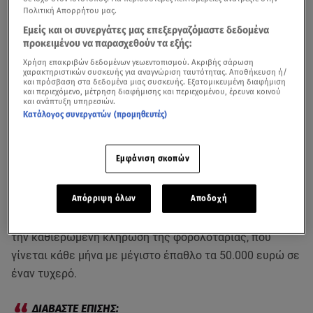
Πολιτική Απορρήτου μας.
Εμείς και οι συνεργάτες μας επεξεργαζόμαστε δεδομένα
προκειμένου να παρασχεθούν τα εξής:
Χρήση επακριβών δεδομένων γεωεντοπισμού. Ακριβής σάρωση
χαρακτηριστικών συσκευής για αναγνώριση ταυτότητας. Αποθήκευση ή/
και πρόσβαση στα δεδομένα μιας συσκευής. Εξατομικευμένη διαφήμιση
και περιεχόμενο, μέτρηση διαφήμισης και περιεχομένου, έρευνα κοινού
και ανάπτυξη υπηρεσιών.
Κατάλογος συνεργατών (προμηθευτές)
Πλουσιότερους κατά 100.000 ευρώ θα κάνει 12
Εμφάνιση σκοπών
υπερτυχερούς η σούπερ εορταστική κλήρωση της
φορολοταρίας
για τις Δεκεμβρίου.
Απόρριψη όλων
Αποδοχή
Η κλήρωση θα γίνει τον Δεκέμβριο και δε σχετίζεται με
την καθιερωμένη κλήρωση της φορολοταρίας, που
γίνεται κάθε μήνα με μέγιστο έπαθλο τα 50.000 ευρώ σε
έναν τυχερό.