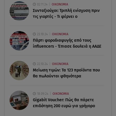
02.11.24
ΟΙΚΟΝΟΜΙΑ
Συνταξιούχοι: Τριπλή ενίσχυση πριν
06.08.26 , 18:35
τις γιορτές - Τι φέρνει ο
Καιρός: Επιστρέφουν οι ισχυροί άνεμοι - Υψηλός
ο κίνδυνος πυρκαγιάς
23.10.24
ΟΙΚΟΝΟΜΙΑ
06.08.26 , 18:30
Πάρτι φοροδιαφυγής από τους
Ελενα Τσαβαλιά: Η throwback φωτογραφία της
influencers - Έπιασε δουλειά η ΑΑΔΕ
με μπικίνι!
06.08.26 , 18:12
22.10.24
ΟΙΚΟΝΟΜΙΑ
Τουρισμός για Όλους 2026-2027: Ποια ΑΦΜ
Μείωση τιμών: Τα 123 προϊόντα που
κάνουν σήμερα αίτηση
θα πωλούνται φθηνότερα
18.09.24
ΟΙΚΟΝΟΜΙΑ
Gigabit Voucher: Πώς θα πάρετε
επιδότηση 200 ευρώ για γρήγορο