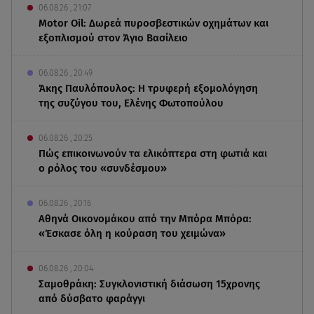
06.08.26 , 21:07
Motor Oil: Δωρεά πυροσβεστικών οχημάτων και
εξοπλισμού στον Άγιο Βασίλειο
06.08.26 , 20:49
Άκης Παυλόπουλος: Η τρυφερή εξομολόγηση
της συζύγου του, Ελένης Φωτοπούλου
06.08.26 , 20:25
Πώς επικοινωνούν τα ελικόπτερα στη φωτιά και
ο ρόλος του «συνδέσμου»
06.08.26 , 20:16
Αθηνά Οικονομάκου από την Μπόρα Μπόρα:
«Έσκασε όλη η κούραση του χειμώνα»
06.08.26 , 20:04
Σαμοθράκη: Συγκλονιστική διάσωση 15χρονης
από δύσβατο φαράγγι