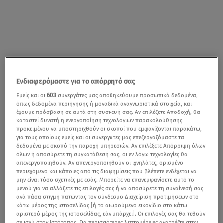
Ενδιαφερόμαστε για το απόρρητό σας
Εμείς και οι
603
συνεργάτες μας αποθηκεύουμε προσωπικά δεδομένα,
όπως δεδομένα περιήγησης ή μοναδικά αναγνωριστικά στοιχεία, και
έχουμε πρόσβαση σε αυτά στη συσκευή σας. Αν επιλέξετε Αποδοχή, θα
καταστεί δυνατή η ενεργοποίηση τεχνολογιών παρακολούθησης
προκειμένου να υποστηριχθούν οι σκοποί που εμφανίζονται παρακάτω,
για τους οποίους εμείς και οι συνεργάτες μας επεξεργαζόμαστε τα
δεδομένα με σκοπό την παροχή υπηρεσιών. Αν επιλέξετε Απόρριψη όλων
όλων ή αποσύρετε τη συγκατάθεσή σας, οι εν λόγω τεχνολογίες θα
απενεργοποιηθούν. Αν απενεργοποιηθούν οι ιχνηλάτες, ορισμένο
περιεχόμενο και κάποιες από τις διαφημίσεις που βλέπετε ενδέχεται να
μην είναι τόσο σχετικές με εσάς. Μπορείτε να επανεμφανίσετε αυτό το
μενού για να αλλάξετε τις επιλογές σας ή να αποσύρετε τη συναίνεσή σας
ανά πάσα στιγμή πατώντας τον σύνδεσμο Διαχείριση προτιμήσεων στο
κάτω μέρος της ιστοσελίδας [ή το αιωρούμενο εικονίδιο στο κάτω
αριστερό μέρος της ιστοσελίδας, εάν υπάρχει]. Οι επιλογές σας θα τεθούν
σε ισχύ στον Ιστότοπος. Για περισσότερες λεπτομέρειες ανατρέξτε στην