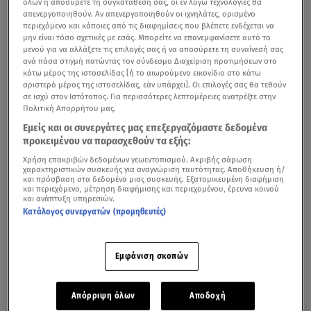
όλων ή αποσύρετε τη συγκατάθεσή σας, οι εν λόγω τεχνολογίες θα
απενεργοποιηθούν. Αν απενεργοποιηθούν οι ιχνηλάτες, ορισμένο
περιεχόμενο και κάποιες από τις διαφημίσεις που βλέπετε ενδέχεται να
μην είναι τόσο σχετικές με εσάς. Μπορείτε να επανεμφανίσετε αυτό το
μενού για να αλλάξετε τις επιλογές σας ή να αποσύρετε τη συναίνεσή σας
ανά πάσα στιγμή πατώντας τον σύνδεσμο Διαχείριση προτιμήσεων στο
κάτω μέρος της ιστοσελίδας [ή το αιωρούμενο εικονίδιο στο κάτω
αριστερό μέρος της ιστοσελίδας, εάν υπάρχει]. Οι επιλογές σας θα τεθούν
σε ισχύ στον Ιστότοπος. Για περισσότερες λεπτομέρειες ανατρέξτε στην
Πολιτική Απορρήτου μας.
Ανοιχτά μπορούν να είναι σήμερα, 20 Δεκεμβρίου, τα
Εμείς και οι συνεργάτες μας επεξεργαζόμαστε δεδομένα
προκειμένου να παρασχεθούν τα εξής:
σούπερ μάρκετ αλλά και τα καταστήματα λιανικής για
Χρήση επακριβών δεδομένων γεωεντοπισμού. Ακριβής σάρωση
πωλήσεις μέσω «παράδοσης εκτός» (click away), στο
χαρακτηριστικών συσκευής για αναγνώριση ταυτότητας. Αποθήκευση ή/
και πρόσβαση στα δεδομένα μιας συσκευής. Εξατομικευμένη διαφήμιση
πλαίσιο του εορταστικού ωραρίου για τα ψώνια πριν από
και περιεχόμενο, μέτρηση διαφήμισης και περιεχομένου, έρευνα κοινού
τα Χριστούγεννα, ενώ προαιρετική είναι και η
και ανάπτυξη υπηρεσιών.
Κατάλογος συνεργατών (προμηθευτές)
λειτουργία των κομμωτηρίων.
Εμφάνιση σκοπών
Ανοιχτά σούπερ μάρκετ και καταστήματα λιανικής
για click away την Κυριακή
Απόρριψη όλων
Αποδοχή