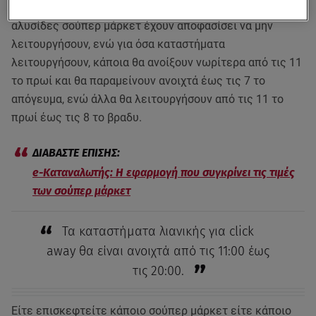
Σε ό,τι αφορά στο ωράριο λειτουργίας, ορισμένες
αλυσίδες σούπερ μάρκετ έχουν αποφασίσει να μην
λειτουργήσουν, ενώ για όσα καταστήματα
λειτουργήσουν, κάποια θα ανοίξουν νωρίτερα από τις 11
το πρωί και θα παραμείνουν ανοιχτά έως τις 7 το
απόγευμα, ενώ άλλα θα λειτουργήσουν από τις 11 το
πρωί έως τις 8 το βραδυ.
e-Kαταναλωτής: Η εφαρμογή που συγκρίνει τις τιμές
των σούπερ μάρκετ
Τα καταστήματα λιανικής για click
away θα είναι ανοιχτά από τις 11:00 έως
τις 20:00.
Είτε επισκεφτείτε κάποιο σούπερ μάρκετ είτε κάποιο