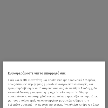
Ενδιαφερόμαστε για το απόρρητό σας
Εμείς και οι
603
συνεργάτες μας αποθηκεύουμε προσωπικά δεδομένα,
όπως δεδομένα περιήγησης ή μοναδικά αναγνωριστικά στοιχεία, και
έχουμε πρόσβαση σε αυτά στη συσκευή σας. Αν επιλέξετε Αποδοχή, θα
καταστεί δυνατή η ενεργοποίηση τεχνολογιών παρακολούθησης
προκειμένου να υποστηριχθούν οι σκοποί που εμφανίζονται παρακάτω,
για τους οποίους εμείς και οι συνεργάτες μας επεξεργαζόμαστε τα
δεδομένα με σκοπό την παροχή υπηρεσιών. Αν επιλέξετε Απόρριψη όλων