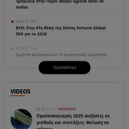
Τραγωδία στην Πάρο: Νεκρό 4χρονο παιδί σε
πισίνα
08.08.26 , 18:51
BYD: Στην 91η θέση της λίστας Fortune Global
500 για το 2026
08.08.26 , 17:45
Εριέττα Κούρκουλου: Η συγκινητική ανάρτηση
για τα 33α γενέθλιά της
Περισσότερα
08.08.26 , 17:44
Νεκρή μεγαλόσωμη αρκούδα στην Καστοριά,
πιθανόν από πυροβολισμό
VIDEOS
08.08.26 , 17:32
Τζο Μπάιντεν: Ο καρκίνος έχει εξαπλωθεί - Η
20.11.24
ΟΙΚΟΝΟΜΙΑ
ανακοίνωση του γιου του
Προϋπολογισμός 2025: Αυξήσεις σε
μισθούς και συντάξεις- Μείωση σε
08.08.26 , 17:20