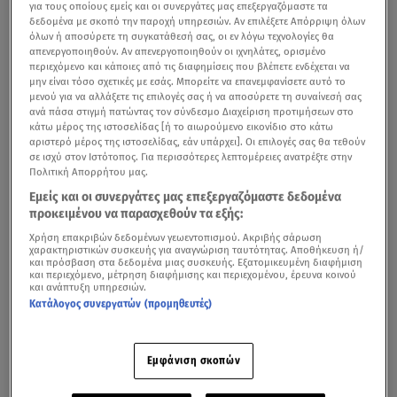
για τους οποίους εμείς και οι συνεργάτες μας επεξεργαζόμαστε τα
δεδομένα με σκοπό την παροχή υπηρεσιών. Αν επιλέξετε Απόρριψη όλων
όλων ή αποσύρετε τη συγκατάθεσή σας, οι εν λόγω τεχνολογίες θα
απενεργοποιηθούν. Αν απενεργοποιηθούν οι ιχνηλάτες, ορισμένο
περιεχόμενο και κάποιες από τις διαφημίσεις που βλέπετε ενδέχεται να
μην είναι τόσο σχετικές με εσάς. Μπορείτε να επανεμφανίσετε αυτό το
μενού για να αλλάξετε τις επιλογές σας ή να αποσύρετε τη συναίνεσή σας
ανά πάσα στιγμή πατώντας τον σύνδεσμο Διαχείριση προτιμήσεων στο
κάτω μέρος της ιστοσελίδας [ή το αιωρούμενο εικονίδιο στο κάτω
αριστερό μέρος της ιστοσελίδας, εάν υπάρχει]. Οι επιλογές σας θα τεθούν
σε ισχύ στον Ιστότοπος. Για περισσότερες λεπτομέρειες ανατρέξτε στην
Πολιτική Απορρήτου μας.
Εμείς και οι συνεργάτες μας επεξεργαζόμαστε δεδομένα
προκειμένου να παρασχεθούν τα εξής:
Χρήση επακριβών δεδομένων γεωεντοπισμού. Ακριβής σάρωση
χαρακτηριστικών συσκευής για αναγνώριση ταυτότητας. Αποθήκευση ή/
και πρόσβαση στα δεδομένα μιας συσκευής. Εξατομικευμένη διαφήμιση
και περιεχόμενο, μέτρηση διαφήμισης και περιεχομένου, έρευνα κοινού
και ανάπτυξη υπηρεσιών.
Κατάλογος συνεργατών (προμηθευτές)
Εμφάνιση σκοπών