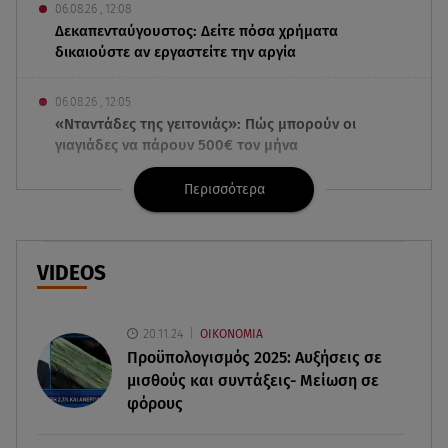
06.08.26 , 12:08
Δεκαπενταύγουστος: Δείτε πόσα χρήματα
δικαιούστε αν εργαστείτε την αργία
06.08.26 , 12:05
«Νταντάδες της γειτονιάς»: Πώς μπορούν οι
γιαγιάδες να πάρουν 500€ τον μήνα
Περισσότερα
06.08.26 , 12:02
Η Βελμάρ δίνει το Fiat 500 Hybrid από 18.990
ευρώ
VIDEOS
06.08.26 , 12:00
Welcome August: 3 μοδάτα looks για τον
τελευταίο μήνα του καλοκαιριού
20.11.24
ΟΙΚΟΝΟΜΙΑ
Προϋπολογισμός 2025: Αυξήσεις σε
μισθούς και συντάξεις- Μείωση σε
06.08.26 , 11:48
Νέα Υόρκη: «Τα παιδιά έχουν μια μικρή ίωση»,
φόρους
έγραψε, πριν τα σκοτώσει