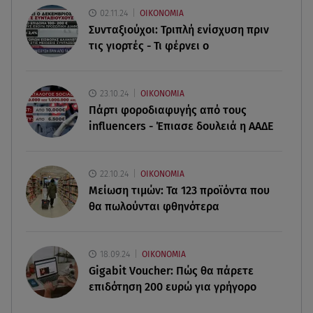
02.11.24
ΟΙΚΟΝΟΜΙΑ
06.08.26 , 11:28
Συνταξιούχοι: Τριπλή ενίσχυση πριν
Αλεξάνδρου σε Ελληνίδου: «Πόσο πιο πάνω
τις γιορτές - Τι φέρνει ο
απ΄την πίστα το θες;»
06.08.26 , 11:17
23.10.24
ΟΙΚΟΝΟΜΙΑ
Στην παραλία η Αποστολία Ζώη: « Γεμάτη
Πάρτι φοροδιαφυγής από τους
αλμύρα»
influencers - Έπιασε δουλειά η ΑΑΔΕ
06.08.26 , 11:17
Kymco Agility NX 125 Τοp Case: Η τιμή του νέου
22.10.24
ΟΙΚΟΝΟΜΙΑ
μοντέλου
Μείωση τιμών: Τα 123 προϊόντα που
θα πωλούνται φθηνότερα
18.09.24
ΟΙΚΟΝΟΜΙΑ
Gigabit Voucher: Πώς θα πάρετε
επιδότηση 200 ευρώ για γρήγορο