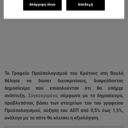
Απόρριψη όλων
Αποδοχή
Το Γραφείο Προϋπολογισμού του Κράτους στη Βουλή
θέλησε να δώσει διευκρινίσεις, διαψεύδοντας
δημοσίευμα που επικαλούνταν ότι θα υπήρχε
ανάπτυξη.
Συγκεκριμένα,
σύμφωνα με το δημοσίευμα,
προβλεπόταν, βάσει των στοιχείων του του γραφείου
Προύπολογισμού, αύξηση του ΑΕΠ από 0,5% έως 1,5%,
ανάλογα με το πότε θα κλείσει η αξιολόγηση.