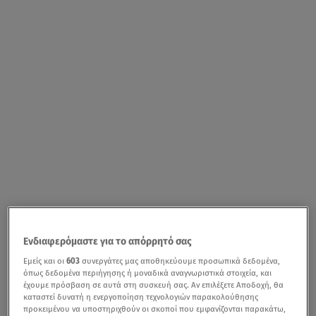
Ενδιαφερόμαστε για το απόρρητό σας
Εμείς και οι
603
συνεργάτες μας αποθηκεύουμε προσωπικά δεδομένα,
όπως δεδομένα περιήγησης ή μοναδικά αναγνωριστικά στοιχεία, και
έχουμε πρόσβαση σε αυτά στη συσκευή σας. Αν επιλέξετε Αποδοχή, θα
καταστεί δυνατή η ενεργοποίηση τεχνολογιών παρακολούθησης
προκειμένου να υποστηριχθούν οι σκοποί που εμφανίζονται παρακάτω,