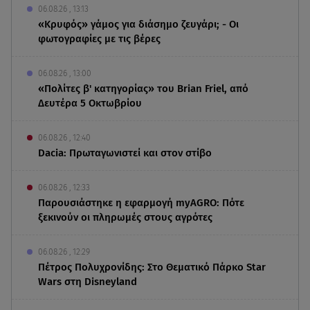
06.08.26 , 13:13
«Κρυφός» γάμος για διάσημο ζευγάρι; - Οι
φωτογραφίες με τις βέρες
06.08.26 , 13:00
«Πολίτες β' κατηγορίας» του Brian Friel, από
Δευτέρα 5 Οκτωβρίου
06.08.26 , 12:40
Dacia: Πρωταγωνιστεί και στον στίβο
06.08.26 , 12:33
Παρουσιάστηκε η εφαρμογή myAGRO: Πότε
ξεκινούν οι πληρωμές στους αγρότες
06.08.26 , 12:29
Πέτρος Πολυχρονίδης: Στο Θεματικό Πάρκο Star
Wars στη Disneyland