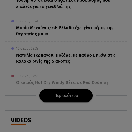
Τούνη: Αυτός είναι ο εξωτικός προορισμός που
επέλεξε για τα γενέθλιά της
10.08.26 , 08:41
Μαρία Μενούνος: «Η Ελλάδα έχει γίνει μέρος της
θεραπείας μου»
10.08.26 , 08:33
Ναταλία Γερμανού: Ποζάρει με μαύρο μπικίνι στις
καλοκαιρινές της διακοπές
10.08.26 , 07:58
Ο καιρός Hot Dry Windy θέτει σε Red Code τη
χώρα - Άνεμοι 9 μποφόρ και 39◦C
Περισσότερα
10.08.26 , 03:00
Εορτολόγιο: Ποιοι γιορτάζουν στις 10 Αυγούστου
VIDEOS
09.08.26 , 23:50
ΑΑΔΕ: 1.296 φιάλες παράνομου φρέον