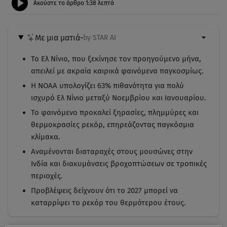
Ακούστε το άρθρο
1:38
λεπτά
Με μια ματιά
-
by STAR AI
Το Ελ Νίνιο, που ξεκίνησε τον προηγούμενο μήνα,
απειλεί με ακραία καιρικά φαινόμενα παγκοσμίως.
Η NOAA υπολογίζει 63% πιθανότητα για πολύ
ισχυρό Ελ Νίνιο μεταξύ Νοεμβρίου και Ιανουαρίου.
Το φαινόμενο προκαλεί ξηρασίες, πλημμύρες και
θερμοκρασίες ρεκόρ, επηρεάζοντας παγκόσμια
κλίμακα.
Αναμένονται διαταραχές στους μουσώνες στην
Ινδία και διακυμάνσεις βροχοπτώσεων σε τροπικές
περιοχές.
Προβλέψεις δείχνουν ότι το 2027 μπορεί να
καταρρίψει το ρεκόρ του θερμότερου έτους.