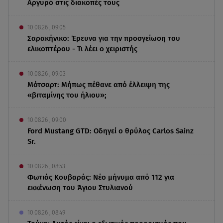
Αργυρό στις διακοπές τους
10.08.26 , 09:05
Σαρακήνικο: Έρευνα για την προσγείωση του
ελικοπτέρου - Τι λέει ο χειριστής
10.08.26 , 09:03
Μότσαρτ: Μήπως πέθανε από έλλειψη της
«βιταμίνης του ήλιου»;
10.08.26 , 09:00
Ford Mustang GTD: Οδηγεί ο θρύλος Carlos Sainz
Sr.
10.08.26 , 08:53
Φωτιάς Κουβαράς: Νέο μήνυμα από 112 για
εκκένωση του Άγιου Στυλιανού
10.08.26 , 08:49