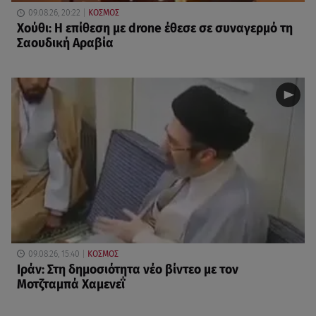
09.08.26, 20:22
ΚΟΣΜΟΣ
Χούθι: Η επίθεση με drone έθεσε σε συναγερμό τη
Σαουδική Αραβία
09.08.26, 15:40
ΚΟΣΜΟΣ
Ιράν: Στη δημοσιότητα νέο βίντεο με τον
Μοτζταμπά Χαμενεΐ