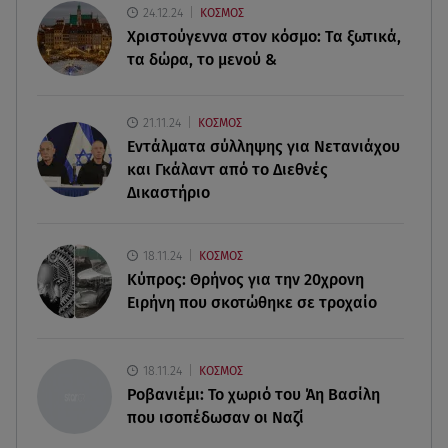
24.12.24
ΚΟΣΜΟΣ
κατασχέθηκαν σε Κήπους και Δοϊράνη
Χριστούγεννα στον κόσμο: Tα ξωτικά,
τα δώρα, το μενού &
09.08.26 , 23:20
Greek Mafia: Τα «Σκυλιά» του Έντικ είχαν μέχρι
και μπαζούκας
21.11.24
ΚΟΣΜΟΣ
Εντάλματα σύλληψης για Νετανιάχου
09.08.26 , 22:58
και Γκάλαντ από το Διεθνές
Φωτιά στην Ηλεία: Καλύτερη η εικόνα της
Δικαστήριο
πυρκαγιάς στο Μουζάκι
09.08.26 , 22:14
18.11.24
ΚΟΣΜΟΣ
Απίστευτη απάτη με «μαϊμού αστυνομικούς» - Το
Κύπρος: Θρήνος για την 20χρονη
κόλπο με το 100
Ειρήνη που σκοτώθηκε σε τροχαίο
09.08.26 , 21:24
Πέθανε ο σπουδαίος ηθοποιός Νίκος
18.11.24
ΚΟΣΜΟΣ
Καλογερόπουλος
Ροβανιέμι: Το χωριό του Άη Βασίλη
που ισοπέδωσαν οι Ναζί