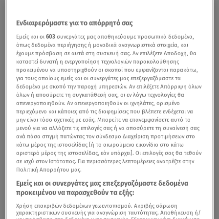
Ενδιαφερόμαστε για το απόρρητό σας
Εμείς και οι
603
συνεργάτες μας αποθηκεύουμε προσωπικά δεδομένα,
όπως δεδομένα περιήγησης ή μοναδικά αναγνωριστικά στοιχεία, και
έχουμε πρόσβαση σε αυτά στη συσκευή σας. Αν επιλέξετε Αποδοχή, θα
καταστεί δυνατή η ενεργοποίηση τεχνολογιών παρακολούθησης
προκειμένου να υποστηριχθούν οι σκοποί που εμφανίζονται παρακάτω,
για τους οποίους εμείς και οι συνεργάτες μας επεξεργαζόμαστε τα
δεδομένα με σκοπό την παροχή υπηρεσιών. Αν επιλέξετε Απόρριψη όλων
όλων ή αποσύρετε τη συγκατάθεσή σας, οι εν λόγω τεχνολογίες θα
απενεργοποιηθούν. Αν απενεργοποιηθούν οι ιχνηλάτες, ορισμένο
περιεχόμενο και κάποιες από τις διαφημίσεις που βλέπετε ενδέχεται να
μην είναι τόσο σχετικές με εσάς. Μπορείτε να επανεμφανίσετε αυτό το
μενού για να αλλάξετε τις επιλογές σας ή να αποσύρετε τη συναίνεσή σας
ανά πάσα στιγμή πατώντας τον σύνδεσμο Διαχείριση προτιμήσεων στο
κάτω μέρος της ιστοσελίδας [ή το αιωρούμενο εικονίδιο στο κάτω
αριστερό μέρος της ιστοσελίδας, εάν υπάρχει]. Οι επιλογές σας θα τεθούν
σε ισχύ στον Ιστότοπος. Για περισσότερες λεπτομέρειες ανατρέξτε στην
Πολιτική Απορρήτου μας.
Εμείς και οι συνεργάτες μας επεξεργαζόμαστε δεδομένα
προκειμένου να παρασχεθούν τα εξής:
Χρήση επακριβών δεδομένων γεωεντοπισμού. Ακριβής σάρωση
χαρακτηριστικών συσκευής για αναγνώριση ταυτότητας. Αποθήκευση ή/