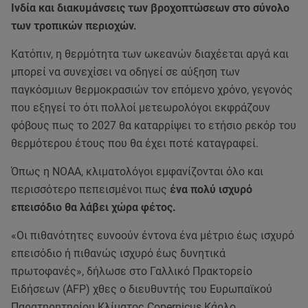
Ινδία και διακυμάνσεις των βροχοπτώσεων στο σύνολο
των τροπικών περιοχών.
Κατόπιν, η θερμότητα των ωκεανών διαχέεται αργά και
μπορεί να συνεχίσει να οδηγεί σε αύξηση των
παγκόσμιων θερμοκρασιών τον επόμενο χρόνο, γεγονός
που εξηγεί το ότι πολλοί μετεωρολόγοι εκφράζουν
φόβους πως το 2027 θα καταρρίψει το ετήσιο ρεκόρ του
θερμότερου έτους που θα έχει ποτέ καταγραφεί.
Όπως η ΝΟΑΑ, κλιματολόγοι εμφανίζονται όλο και
περισσότερο πεπεισμένοι πως
ένα πολύ ισχυρό
επεισόδιο θα λάβει χώρα φέτος.
«Οι πιθανότητες ευνοούν έντονα ένα μέτριο έως ισχυρό
επεισόδιο ή πιθανώς ισχυρό έως δυνητικά
πρωτοφανές», δήλωσε στο Γαλλικό Πρακτορείο
Ειδήσεων (AFP) χθες ο διευθυντής του Ευρωπαϊκού
Παρατηρητηρίου Κλίματος Copernicus Κάρλο