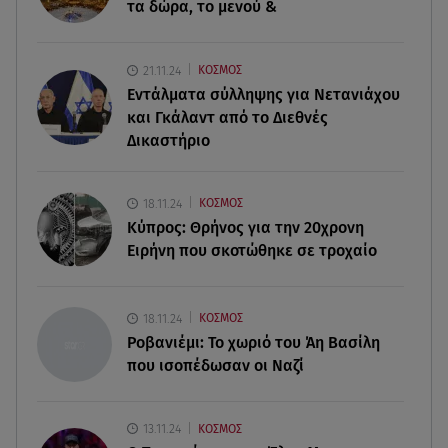
τα δώρα, το μενού &
09.08.26 , 12:20
Hyundai και Healthy Seas: Καθάρισαν 36 τόνους
21.11.24
ΚΟΣΜΟΣ
θαλάσσια απορρίμματα
Εντάλματα σύλληψης για Νετανιάχου
και Γκάλαντ από το Διεθνές
09.08.26 , 12:13
Δικαστήριο
Οι ερωτικές προβλέψεις για την εβδομάδα
10/08/2026 - 16/08/2026
18.11.24
ΚΟΣΜΟΣ
09.08.26 , 12:00
Κύπρος: Θρήνος για την 20χρονη
Πώς να αποσυνδεθείς (ρεαλιστικά) από το άγχος
Ειρήνη που σκοτώθηκε σε τροχαίο
στις διακοπές
09.08.26 , 11:55
18.11.24
ΚΟΣΜΟΣ
Διακοπές στην Κρήτη κάνει ο πρωθυπουργός
Ροβανιέμι: Το χωριό του Άη Βασίλη
που ισοπέδωσαν οι Ναζί
13.11.24
ΚΟΣΜΟΣ