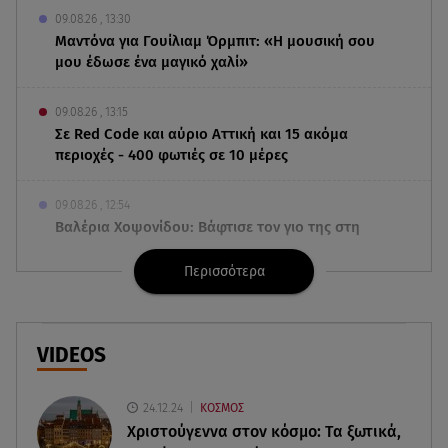
09.08.26 , 13:30
Μαντόνα για Γουίλιαμ Όρμπιτ: «Η μουσική σου
μου έδωσε ένα μαγικό χαλί»
09.08.26 , 13:15
Σε Red Code και αύριο Αττική και 15 ακόμα
περιοχές - 400 φωτιές σε 10 μέρες
09.08.26 , 12:54
Βαλέρια Χοψονίδου: Βάφτισε τον γιο της στη
Βουλιαγμένη - Το όνομα που πήρε
Περισσότερα
09.08.26 , 12:44
Ερυθρός Σταυρός: Άγρια επίθεση σε νοσηλεύτρια
στα Επείγοντα
VIDEOS
09.08.26 , 12:28
24.12.24
ΚΟΣΜΟΣ
Πάρος: Χωρίς ναυαγοσώστη η πισίνα του beach
Χριστούγεννα στον κόσμο: Tα ξωτικά,
bar όπου πνίγηκε ο 4χρονος