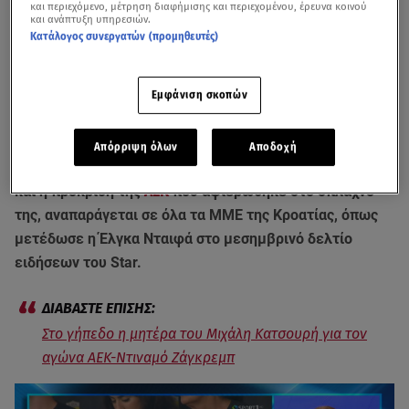
και περιεχόμενο, μέτρηση διαφήμισης και περιεχομένου, έρευνα κοινού
και ανάπτυξη υπηρεσιών.
Κατάλογος συνεργατών (προμηθευτές)
Εμφάνιση σκοπών
Απόρριψη όλων
Αποδοχή
Η εικόνα της μάνας του
Μιχάλη Κατσουρή
στο γήπεδο
και η πρόκριση της
ΑΕΚ
που αφιερώθηκε στο σπλάχνο
της, αναπαράγεται σε όλα τα ΜΜΕ της Κροατίας, όπως
μετέδωσε η Έλγκα Νταιφά στο μεσημβρινό δελτίο
ειδήσεων του Star.
Στο γήπεδο η μητέρα του Μιχάλη Κατσουρή για τον
αγώνα ΑΕΚ-Ντιναμό Ζάγκρεμπ