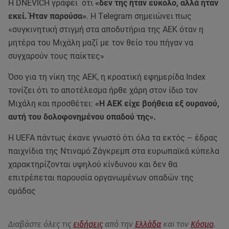
Η DNEVICH γράφει ότι
«δεν της ήταν εύκολο, αλλά ήταν
εκεί. Ήταν παρούσα»
. Η Τelegram σημειώνει πως
«συγκινητική στιγμή στα αποδυτήρια της ΑΕΚ όταν η
μητέρα του Μιχάλη μαζί με τον θείο του πήγαν να
συγχαρούν τους παίκτες»
Όσο για τη νίκη της ΑΕΚ, η κροατική εφημερίδα Index
τονίζει ότι το αποτέλεσμα ήρθε χάρη στον ίδιο τον
Μιχάλη και προσθέτει:
«Η ΑΕΚ είχε βοήθεια εξ ουρανού,
αυτή του δολοφονημένου οπαδού της».
Η UEFA πάντως έκανε γνωστό ότι όλα τα εκτός – έδρας
παιχνίδια της Ντιναμό Ζάγκρεμπ στα ευρωπαϊκά κύπελα
χαρακτηρίζονται υψηλού κίνδυνου και δεν θα
επιτρέπεται παρουσία οργανωμένων οπαδών της
ομάδας
Διαβάστε όλες τις
ειδήσεις
από την
Ελλάδα
και τον
Κόσμο
.