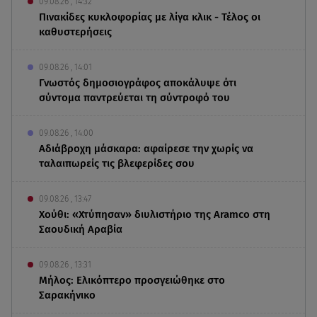
09.08.26 , 14:32
Πινακίδες κυκλοφορίας με λίγα κλικ - Τέλος οι
καθυστερήσεις
09.08.26 , 14:01
Γνωστός δημοσιογράφος αποκάλυψε ότι
σύντομα παντρεύεται τη σύντροφό του
09.08.26 , 14:00
Αδιάβροχη μάσκαρα: αφαίρεσε την χωρίς να
ταλαιπωρείς τις βλεφερίδες σου
09.08.26 , 13:47
Χούθι: «Χτύπησαν» διυλιστήριο της Aramco στη
Σαουδική Αραβία
09.08.26 , 13:31
Μήλος: Ελικόπτερο προσγειώθηκε στο
Σαρακήνικο