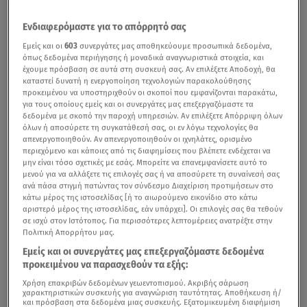
Ενδιαφερόμαστε για το απόρρητό σας
Εμείς και οι
603
συνεργάτες μας αποθηκεύουμε προσωπικά δεδομένα,
όπως δεδομένα περιήγησης ή μοναδικά αναγνωριστικά στοιχεία, και
έχουμε πρόσβαση σε αυτά στη συσκευή σας. Αν επιλέξετε Αποδοχή, θα
καταστεί δυνατή η ενεργοποίηση τεχνολογιών παρακολούθησης
προκειμένου να υποστηριχθούν οι σκοποί που εμφανίζονται παρακάτω,
για τους οποίους εμείς και οι συνεργάτες μας επεξεργαζόμαστε τα
δεδομένα με σκοπό την παροχή υπηρεσιών. Αν επιλέξετε Απόρριψη όλων
όλων ή αποσύρετε τη συγκατάθεσή σας, οι εν λόγω τεχνολογίες θα
απενεργοποιηθούν. Αν απενεργοποιηθούν οι ιχνηλάτες, ορισμένο
περιεχόμενο και κάποιες από τις διαφημίσεις που βλέπετε ενδέχεται να
μην είναι τόσο σχετικές με εσάς. Μπορείτε να επανεμφανίσετε αυτό το
μενού για να αλλάξετε τις επιλογές σας ή να αποσύρετε τη συναίνεσή σας
ανά πάσα στιγμή πατώντας τον σύνδεσμο Διαχείριση προτιμήσεων στο
κάτω μέρος της ιστοσελίδας [ή το αιωρούμενο εικονίδιο στο κάτω
αριστερό μέρος της ιστοσελίδας, εάν υπάρχει]. Οι επιλογές σας θα τεθούν
σε ισχύ στον Ιστότοπος. Για περισσότερες λεπτομέρειες ανατρέξτε στην
Πολιτική Απορρήτου μας.
Εμείς και οι συνεργάτες μας επεξεργαζόμαστε δεδομένα
προκειμένου να παρασχεθούν τα εξής:
Χρήση επακριβών δεδομένων γεωεντοπισμού. Ακριβής σάρωση
χαρακτηριστικών συσκευής για αναγνώριση ταυτότητας. Αποθήκευση ή/
και πρόσβαση στα δεδομένα μιας συσκευής. Εξατομικευμένη διαφήμιση