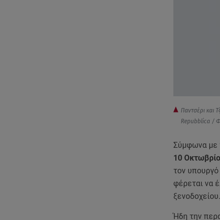
Παντσέρι και 
Repubblica / 
Σύμφωνα με 
10 Οκτωβρί
τον υπουργό 
φέρεται να 
ξενοδοχείου
Ήδη την περα