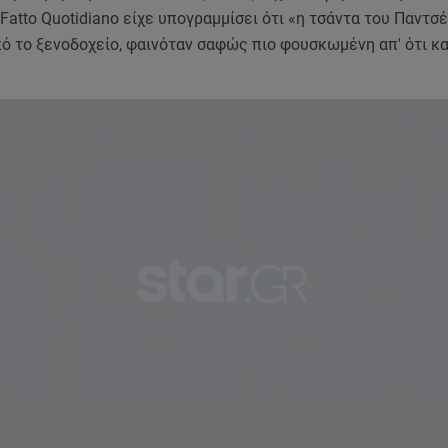
 Fatto Quotidiano είχε υπογραμμίσει ότι «η τσάντα του Παντσέ
ό το ξενοδοχείο, φαινόταν σαφώς πιο φουσκωμένη απ' ότι κα