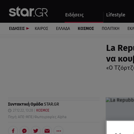
Αθλητικά
Quiz
Ειδήσεις
Lifestyle
Αυτοκίνητο
ΕΙΔΗΣΕΙΣ
ΚΑΙΡΟΣ
ΕΛΛΑΔΑ
ΚΟΣΜΟΣ
ΠΟΛΙΤΙΚΗ
ΕΚ
La Rep
να κου
«Ο Τζόρτζ
Συντακτική Ομάδα
STAR.GR
27.12.22, 13:28
ΚΟΣΜΟΣ
Πηγή: ΑΠΕ-ΜΠΕ/Φωτογραφίες Alpha