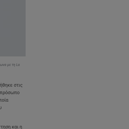
Starte - Γιώργος Δουατζής: «Με
θέλγει ιδιαιτέρως κάθε μορφή
τέχνης»
05.08.26 , 21:41
«Στην κόψη του ξυραφιού» οι
συνομιλίες ΗΠΑ – Ιράν
05.08.26 , 21:22
Ευρυδίκη Βαλαβάνη για
φωνα με τη La
Γρηγόρη Μόργκαν:
«Oνειρευόμουν έναν άντρα σαν
εσένα»
ήθηκε στις
ό πρόσωπο
05.08.26 , 20:51
Με γαλλικό... κλειδί η ηλεκτρική
ποία
διασύνδεση Ελλάδας – Κύπρου
υ
(GSI)
05.08.26 , 20:42
τηση και η