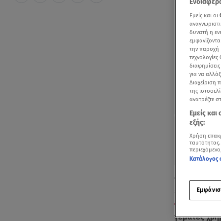
Ενδιαφερό
Εμείς και οι
αναγνωριστι
δυνατή η ε
εμφανίζοντα
την παροχή 
τεχνολογίες
διαφημίσεις
για να αλλά
Διαχείριση 
της ιστοσελί
ανατρέξτε σ
Εμείς και
εξής:
Χρήση επακ
ταυτότητας.
περιεχόμενο
Κατάλογος 
Φωτογραφίε
Εμφάνισ
εφημερίδα L
Φραντσέσκο 
γεμάτες χρ