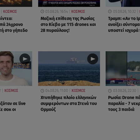
ΚΟΣΜΟΣ
05.08.26, 16:54
ΚΟΣΜΟΣ
05.08.26, 10:32
ίντεο:
Μαζική επίθεση της Ρωσίας
Τραμπ: «Αν το Ι
υπά 24χρονο
στο Κίεβο με 115 drones και
ανοίξει σύντομα
τή στο γήπεδο
28 πυραύλους!
υποστεί ισχυρά
2
ΚΟΣΜΟΣ
04.08.26, 11:00
ΚΟΣΜΟΣ
03.08.26, 22:30
Χτυπήθηκε πλοίο ελληνικών
Ρωσία: Drone π
ζόταν σε live
συμφερόντων στα Στενά του
παραλία - 7 νεκ
Σε σοκ οι
Ορμούζ
τους 3 παιδιά