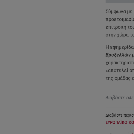
Σύμφωνα με τ
προετοιμασί
επιτροπή το
στην χώρα τ
Η εφημερίδα 
Βρυξελλών μ
χαρακτηριστι
«αποτελεί α
της ομάδας α
Διαβάστε όλε
Διαβάστε περισ
ΕΥΡΩΠΑΪΚΟ Κ