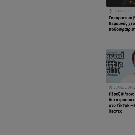
05.08.26, 17:10
Σοκαριστικό β
Κεραυνός χτ
ποδοσφαιρισ
05.08.26, 09:5
Πέρεζ Χίλτον:
Αυτοτραυματι
στο TikTok – 
θεατές