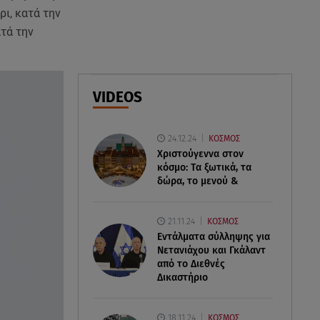
Δέσποινα Μοιραράκη: Οι
ρι, κατά την
ξέγνοιαστες στιγμές της
τά την
παρουσιάστριας στη Μύκονο
05.08.26 , 20:39
Σύγκρουση ελικοπτέρων: Αυτός
VIDEOS
είναι ο Έλληνας χειριστής που
σκοτώθηκε
24.12.24
ΚΟΣΜΟΣ
Χριστούγεννα στον
05.08.26 , 20:36
κόσμο: Tα ξωτικά, τα
Πόσο καιρό παίρνει σε ένα
δώρα, το μενού &
δάσος να πρασινίσει ξανά μετά
από πυρκαγιά
21.11.24
ΚΟΣΜΟΣ
Εντάλματα σύλληψης για
Νετανιάχου και Γκάλαντ
από το Διεθνές
Δικαστήριο
18.11.24
ΚΟΣΜΟΣ