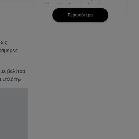
Καρολίνα: Νεκρά τρία μέλη
οικογένειας
Περισσότερα
05.08.26 , 22:35
Αλεξάνδρα Νίκα: Η... χρυσή ώρα
στο σκάφος με την καλύτερη
πως
παρέα!
 κάμερες
05.08.26 , 22:27
Πόρτο Ράφτη: Bίντεο
 με βαλίτσα
Ντοκουμέντο Από Το
ι «πλάτη».
Θανατηφόρο Τροχαίο
05.08.26 , 22:19
Σαμοθράκη: «Μαμά νόμιζες ότι
δε θα σε ξαναδώ;» -Τα πρώτα
λόγια του 22χρονου
05.08.26 , 21:48