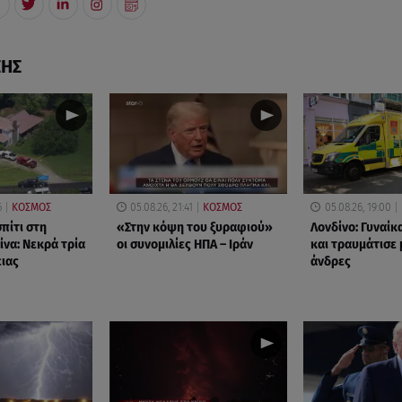
ΣΗΣ
6
ΚΟΣΜΟΣ
05.08.26, 21:41
ΚΟΣΜΟΣ
05.08.26, 19:00
πίτι στη
«Στην κόψη του ξυραφιού»
Λονδίνο: Γυναίκ
ίνα: Νεκρά τρία
οι συνομιλίες ΗΠΑ – Ιράν
και τραυμάτισε 
ειας
άνδρες