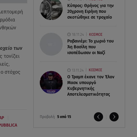
Κύπρος: Θρήνος για την
 λεπτομερή
20χρονη Ειρήνη που
σκοτώθηκε σε τροχαίο
αρμόδια
υνθηκών
18.11.24
ΚΟΣΜΟΣ
Ροβανιέμι: Το χωριό του
Άη Βασίλη που
δοχείο των
ισοπέδωσαν οι Ναζί
ς τονίζει
είς,
13.11.24
ΚΟΣΜΟΣ
«ο στόχος
O Τραμπ έκανε τον Έλον
Μασκ υπουργό
Κυβερνητικής
Αποτελεσματικότητας
Προβολή
5 από 15
|
ΑΡ
PUBBLICA