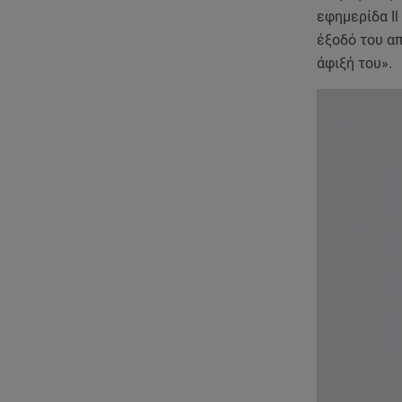
εφημερίδα Il
έξοδό του απ
άφιξή του».