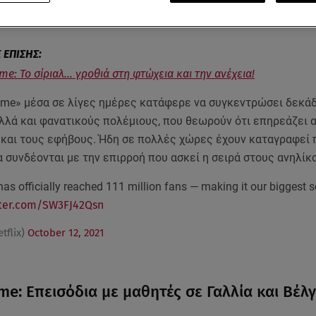
νει η σειρά με την μεγαλύτερη θεαματικότητα στην ιστορία τη
.
e: Το σίριαλ... γροθιά στη φτώχεια και την ανέχεια!
ame» μέσα σε λίγες ημέρες κατάφερε να συγκεντρώσει δεκά
λλά και φανατικούς πολέμιους, που θεωρούν ότι επηρεάζει α
ά και τους εφήβους. Ήδη σε πολλές χώρες έχουν καταγραφεί 
α συνδέονται με την επιρροή που ασκεί η σειρά στους ανηλίκ
s officially reached 111 million fans — making it our biggest s
tter.com/SW3FJ42Qsn
tflix)
October 12, 2021
me: Επεισόδια με μαθητές σε Γαλλία και Βέλγ