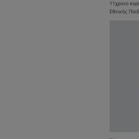
11χρονο κορ
Εθνικής Παι