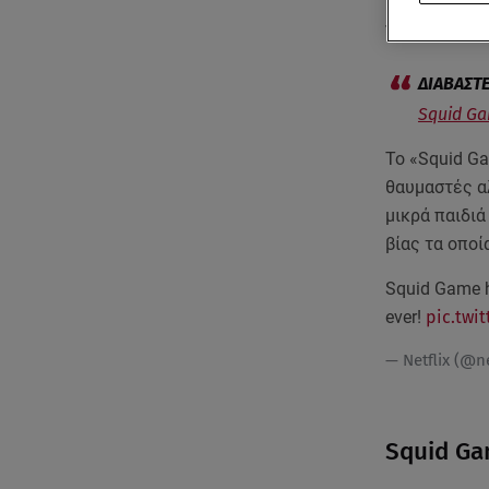
τείνει να γί
πλατφόρμας
Squid Gam
Το «Squid G
θαυμαστές α
μικρά παιδι
βίας τα οποί
Squid Game ha
ever!
pic.twi
— Netflix (@ne
Squid Ga