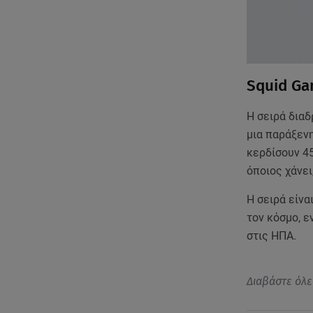
Squid Ga
Η σειρά διαδ
μια παράξενη
κερδίσουν 45
όποιος χάνει
Η σειρά είνα
τον κόσμο, ε
στις ΗΠΑ.
Διαβάστε όλε