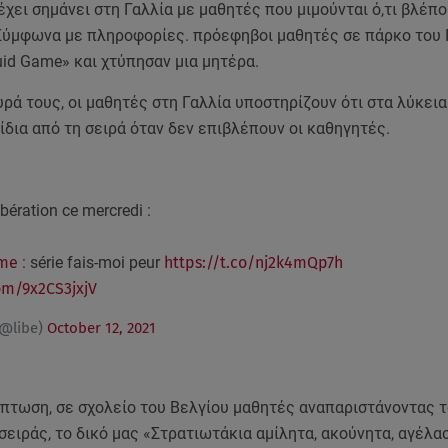
χει σημάνει στη Γαλλία με μαθητές που μιμούνται ό,τι βλέπο
Σύμφωνα με πληροφορίες. πρόεφηβοι μαθητές σε πάρκο του 
id Game» και χτύπησαν μια μητέρα.
ρά τους, οι μαθητές στη Γαλλία υποστηρίζουν ότι στα λύκεια
ίδια από τη σειρά όταν δεν επιβλέπουν οι καθηγητές.
ibération ce mercredi :
me
: série fais-moi peur
https://t.co/nj2k4mQp7h
com/9x2CS3jxjV
(@libe)
October 12, 2021
ίπτωση, σε σχολείο του Βελγίου μαθητές αναπαριστάνοντας 
 σειράς, το δικό μας «Στρατιωτάκια αμίλητα, ακούνητα, αγέλα