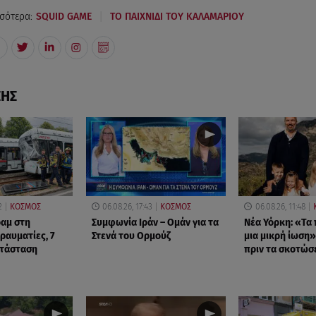
|
σότερα:
SQUID GAME
ΤΟ ΠΑΙΧΝΙΔΙ ΤΟΥ ΚΑΛΑΜΑΡΙΟΥ
ΣΗΣ
2
ΚΟΣΜΟΣ
06.08.26, 17:43
ΚΟΣΜΟΣ
06.08.26, 11:48
αμ στη
Συμφωνία Ιράν – Ομάν για τα
Νέα Υόρκη: «Τα 
τραυματίες, 7
Στενά του Ορμούζ
μια μικρή ίωση»
ατάσταση
πριν τα σκοτώσ