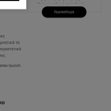
ς
25 τραυματίες, 7 σε σοβαρή
κατάσταση
Περισσότερα
06.08.26 , 21:59
Νέες τουρκικές προκλήσεις στο
Αιγαίο - Αερομαχία με ελληνικά
δες
F-16
ρνητικά τα
περιστατικά
06.08.26 , 21:31
Τροχαίο για τον Mike - Η
ους.
ανακοίνωση του ράπερ στα
eries launch
social media
06.08.26 , 21:22
Ισραήλ - Κύπρος - Κρήτη: Το
μεγαλύτερο υποθαλάσσιο
καλώδιο στον κόσμο
ιο
06.08.26 , 21:07