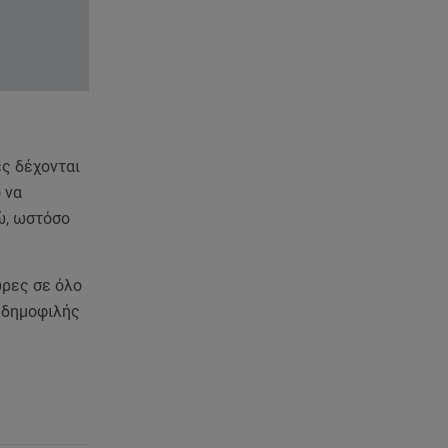
ες δέχονται
 να
ρώ, ωστόσο
ώρες σε όλο
ο δημοφιλής