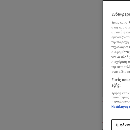
Ενδιαφερό
Εμείς και οι
αναγνωριστι
δυνατή η ε
εμφανίζοντα
την παροχή 
τεχνολογίες
διαφημίσεις
για να αλλά
Διαχείριση 
της ιστοσελί
ανατρέξτε σ
Εμείς και
εξής:
Χρήση επακ
ταυτότητας.
Δείτε διάφορε
περιεχόμενο
Κατάλογος 
Παγκόσμια φρ
Game
» (Το 
Εμφάνισ