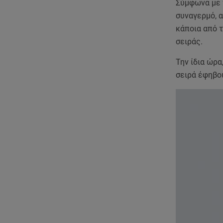
Σύμφωνα με τ
συναγερμό, α
κάποια από τ
σειράς.
Την ίδια ώρα
σειρά έφηβο