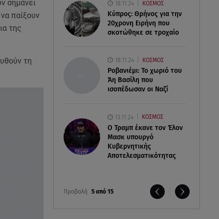
υν σημάνει
18.11.24
ΚΟΣΜΟΣ
Κύπρος: Θρήνος για την
 να παίξουν
20χρονη Ειρήνη που
ια της
σκοτώθηκε σε τροχαίο
ουθούν τη
18.11.24
ΚΟΣΜΟΣ
Ροβανιέμι: Το χωριό του
Άη Βασίλη που
ισοπέδωσαν οι Ναζί
13.11.24
ΚΟΣΜΟΣ
O Τραμπ έκανε τον Έλον
Μασκ υπουργό
Κυβερνητικής
Αποτελεσματικότητας
Προβολή
5 από 15