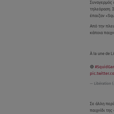
Συναγερμός έ
τηλεόραση. 
έπαιζαν «Squ
Από την πλευ
κάποια παιχν
À la une de L
🔴
#SquidGa
pic.twitter.
— Libération 
Σε άλλη περ
παιχνίδι της