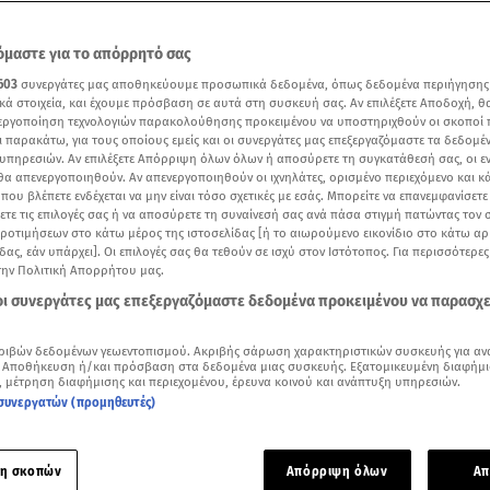
μαστε για το απόρρητό σας
603
συνεργάτες μας αποθηκεύουμε προσωπικά δεδομένα, όπως δεδομένα περιήγησης
κά στοιχεία, και έχουμε πρόσβαση σε αυτά στη συσκευή σας. Αν επιλέξετε Αποδοχή, θ
νεργοποίηση τεχνολογιών παρακολούθησης προκειμένου να υποστηριχθούν οι σκοποί
ι παρακάτω, για τους οποίους εμείς και οι συνεργάτες μας επεξεργαζόμαστε τα δεδομέ
υπηρεσιών. Αν επιλέξετε Απόρριψη όλων όλων ή αποσύρετε τη συγκατάθεσή σας, οι ε
 θα απενεργοποιηθούν. Αν απενεργοποιηθούν οι ιχνηλάτες, ορισμένο περιεχόμενο και κά
 που βλέπετε ενδέχεται να μην είναι τόσο σχετικές με εσάς. Μπορείτε να επανεμφανίσετ
ξετε τις επιλογές σας ή να αποσύρετε τη συναίνεσή σας ανά πάσα στιγμή πατώντας τον
προτιμήσεων στο κάτω μέρος της ιστοσελίδας [ή το αιωρούμενο εικονίδιο στο κάτω α
δας, εάν υπάρχει]. Οι επιλογές σας θα τεθούν σε ισχύ στον Ιστότοπος. Για περισσότερε
την Πολιτική Απορρήτου μας.
Δείτε περισσότερα άρθρα μας στα αποτελέσματα αναζήτησης
 οι συνεργάτες μας επεξεργαζόμαστε δεδομένα προκειμένου να παρασχ
Add star.gr on Google
ριβών δεδομένων γεωεντοπισμού. Ακριβής σάρωση χαρακτηριστικών συσκευής για αν
 Αποθήκευση ή/και πρόσβαση στα δεδομένα μιας συσκευής. Εξατομικευμένη διαφήμι
ς φωτογραφίες από τη σειρά
, μέτρηση διαφήμισης και περιεχομένου, έρευνα κοινού και ανάπτυξη υπηρεσιών.
συνεργατών (προμηθευτές)
ενίτιδα έχει προκαλέσει η νέα νοτιοκορεάτικη σειρά του Net
παιχνίδι του καλαμαριού) που από την έναρξή της στις 17 Σεπ
η σκοπών
Απόρριψη όλων
Απ