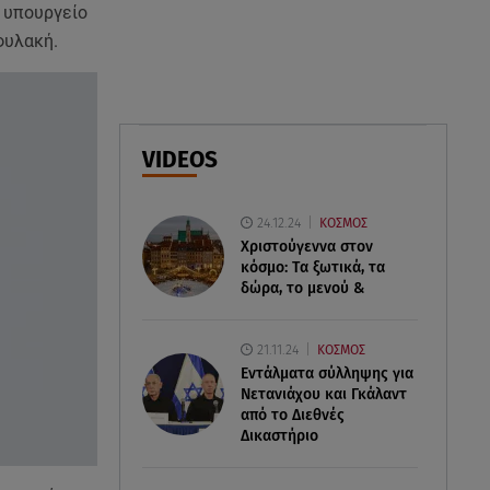
Σαμοθράκη: Συγκλονιστική
ό υπουργείο
διάσωση 15χρονης από
φυλακή.
δύσβατο φαράγγι
06.08.26 , 19:44
Πότε δεν επιβάλλεται φόρος
VIDEOS
κληρονομιάς σε τραπεζικές
καταθέσεις
24.12.24
ΚΟΣΜΟΣ
06.08.26 , 19:17
Χριστούγεννα στον
Κυψέλη: «Βιώνουμε βαθιά
κόσμο: Tα ξωτικά, τα
οδύνη» - Τι λέει η οικογένεια της
δώρα, το μενού &
Λίζα
21.11.24
ΚΟΣΜΟΣ
Εντάλματα σύλληψης για
Νετανιάχου και Γκάλαντ
από το Διεθνές
Δικαστήριο