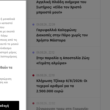
Αγγελική Ηλιάδη ανήμερα του
Σωτήρος: «Είδα τον Χριστό
μπροστά μου!»
 ή μοναδικά
α καταστεί
06.08.26 , 22:39
 που
Γαρυφαλλιά Καληφώνη:
να με σκοπό
Διακοπές στην Πάρο χωρίς τον
ν λόγω
ποιες από τις
Χρήστο Μάστορα
ε αυτό το μενού
 σύνδεσμο
ριστερό μέρος
06.08.26 , 22:12
ς λεπτομέρειες
Στην παραλία η Αποστολία Ζώη:
«Γεμάτη αλμύρα»
εθούν τα
06.08.26 , 22:10
αγνώριση
Κλήρωση Τζόκερ 6/8/2026: Οι
ση και
τυχεροί αριθμοί για τα
2.500.000 ευρώ
flix «
Squid
τεμβρίου
06.08.26 , 22:02
οδοχή
Σύγκρουση τραμ στη Γερμανία: