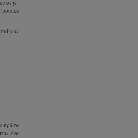
Motor Oil: Δωρεά
υν στην
πυροσβεστικών οχημάτων και
Παρισιού
εξοπλισμού στον Άγιο Βασίλειο
06.08.26 , 20:49
 παίζουν
Άκης Παυλόπουλος: Η τρυφερή
εξομολόγηση της συζύγου του,
Ελένης Φωτοπούλου
06.08.26 , 20:25
Πώς επικοινωνούν τα
ελικόπτερα στη φωτιά και ο
ρόλος του «συνδέσμου»
06.08.26 , 20:16
Αθηνά Οικονομάκου από την
Μπόρα Μπόρα: «Έσκασε όλη η
κούραση του χειμώνα»
το πρώτο
στα», ένα
06.08.26 , 20:04