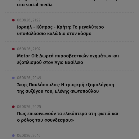
στα social media
06.08.26 , 21:22
Ισραήλ - Κύπρος - Κρήτη: Το μεγαλύτερο
υποθαλάσσιο καλώδιο στον κόσμο
06.08.26 , 21:07
Motor Oil: Δωρεά πυροσβεστικών οχημάτων και
εξοπλισμού στον Άγιο Βασίλειο
06.08.26 , 20:49
Άκης Παυλόπουλος: Η τρυφερή εξομολόγηση
της συζύγου του, Ελένης Φωτοπούλου
06.08.26 , 20:25
Πώς επικοινωνούν τα ελικόπτερα στη φωτιά και
ο ρόλος του «συνδέσμου»
06.08.26 , 20:16