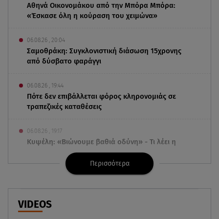
Αθηνά Οικονομάκου από την Μπόρα Μπόρα:
«Έσκασε όλη η κούραση του χειμώνα»
06.08.26 , 20:04
Σαμοθράκη: Συγκλονιστική διάσωση 15χρονης
από δύσβατο φαράγγι
06.08.26 , 19:44
Πότε δεν επιβάλλεται φόρος κληρονομιάς σε
τραπεζικές καταθέσεις
06.08.26 , 19:17
Κυψέλη: «Βιώνουμε βαθιά οδύνη» - Τι λέει η
οικογένεια της Λίζα
Περισσότερα
06.08.26 , 19:10
Μπαντέρας: «Η καρδιακή προσβολή ήταν το
καλύτερο πράγμα που μου συνέβη»
VIDEOS