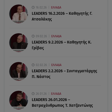
06.08.26 , 18:49
Συντάξεις χηρείας: Τέλος στο «ψαλίδι» μετά την
16.02.26
ΕΛΛΑΔΑ
τριετία
LEADERS 16.2.2026 – Καθηγητής Γ.
Ατσαλάκης
06.08.26 , 18:38
Maxus T60 Max: Στον αγώνα κατά της φωτιάς στο
Πόρτο Γερμενό
09.02.26
ΕΛΛΑΔΑ
LEADERS 9.2.2026 – Καθηγητής Κ.
Γρίβας
06.08.26 , 18:35
Καιρός: Επιστρέφουν οι ισχυροί άνεμοι - Υψηλός
ο κίνδυνος πυρκαγιάς
02.02.26
ΕΛΛΑΔΑ
LEADERS 2.2.2026 – Συνταγματάρχης
06.08.26 , 18:30
Π. Νάστος
Ελενα Τσαβαλιά: Η throwback φωτογραφία της
με μπικίνι!
26.01.26
ΕΛΛΑΔΑ
06.08.26 , 18:12
LEADERS 26.01.2026 –
Τουρισμός για Όλους 2026-2027: Ποια ΑΦΜ
Βατραχάνθρωπος Τ. Χατζαντώνης
κάνουν σήμερα αίτηση