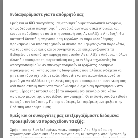
Ενδιαφερόμαστε για το απόρρητό σας
Εμείς και οι
603
συνεργάτες μας αποθηκεύουμε προσωπικά δεδομένα,
όπως δεδομένα περιήγησης ή μοναδικά αναγνωριστικά στοιχεία, και
έχουμε πρόσβαση σε αυτά στη συσκευή σας. Αν επιλέξετε Αποδοχή, θα
καταστεί δυνατή η ενεργοποίηση τεχνολογιών παρακολούθησης
προκειμένου να υποστηριχθούν οι σκοποί που εμφανίζονται παρακάτω,
για τους οποίους εμείς και οι συνεργάτες μας επεξεργαζόμαστε τα
δεδομένα με σκοπό την παροχή υπηρεσιών. Αν επιλέξετε Απόρριψη όλων
όλων ή αποσύρετε τη συγκατάθεσή σας, οι εν λόγω τεχνολογίες θα
απενεργοποιηθούν. Αν απενεργοποιηθούν οι ιχνηλάτες, ορισμένο
περιεχόμενο και κάποιες από τις διαφημίσεις που βλέπετε ενδέχεται να
μην είναι τόσο σχετικές με εσάς. Μπορείτε να επανεμφανίσετε αυτό το
μενού για να αλλάξετε τις επιλογές σας ή να αποσύρετε τη συναίνεσή σας
ανά πάσα στιγμή πατώντας τον σύνδεσμο Διαχείριση προτιμήσεων στο
κάτω μέρος της ιστοσελίδας [ή το αιωρούμενο εικονίδιο στο κάτω
αριστερό μέρος της ιστοσελίδας, εάν υπάρχει]. Οι επιλογές σας θα τεθούν
σε ισχύ στον Ιστότοπος. Για περισσότερες λεπτομέρειες ανατρέξτε στην
Πολιτική Απορρήτου μας.
Εμείς και οι συνεργάτες μας επεξεργαζόμαστε δεδομένα
προκειμένου να παρασχεθούν τα εξής:
Χρήση επακριβών δεδομένων γεωεντοπισμού. Ακριβής σάρωση
χαρακτηριστικών συσκευής για αναγνώριση ταυτότητας. Αποθήκευση ή/