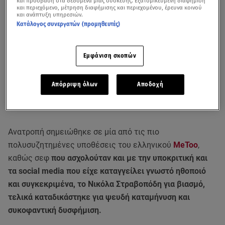
και πρόσβαση στα δεδομένα μιας συσκευής. Εξατομικευμένη διαφήμιση
και περιεχόμενο, μέτρηση διαφήμισης και περιεχομένου, έρευνα κοινού
και ανάπτυξη υπηρεσιών.
Κατάλογος συνεργατών (προμηθευτές)
Εμφάνιση σκοπών
Απόρριψη όλων
Αποδοχή
Ανατροπή σημειώθηκε σε μία από τις πιο
πολυσυζητημένες υποθέσεις του ελληνικού
MeToo
,
καθώς σεφ
που ασχολούταν και με την υποκριτική και
τα social media που είχε καταγγείλει γνωστό ηθοποιό
και συγκεκριμένα, το Νικόλα Στραβοπόδη για βιασμό,
τελικά καταδικάστηκε για ψευδή καταμήνυση και
συκοφαντική δυσφήμιση.