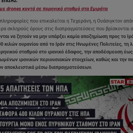
με drones κοντά σε πυρηνικό σταθμό στα Εμιράτα
πληροφορίες που επικαλείται η Τεχεράνη, η Ουάσιγκτον απά
ερα σκληρούς όρους στις διαπραγματεύσεις που βρίσκονται σ
ται να ζητούν να μην υπάρξει καμία αποζημίωση προς το Ιρά
 κιλών ουρανίου από το Ιράν στις Ηνωμένες Πολιτείες, τη λ
υρηνικού σταθμού στο ιρανικό έδαφος, την αποδέσμευση έως
ωμένων ιρανικών περιουσιακών στοιχείων, καθώς και την π
ν αποκλειστικά μέσω διαπραγματεύσεων.