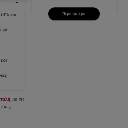
07.08.26 , 21:32
Κρήτη: Τουρίστας ρωτούσε
Περισσότερα
 ΗΠΑ και
πόσο να πληρώσει για να
ασελγήσει σε 10χρονη
 και
07.08.26 , 21:17
Κλήρωση Eurojackpot
7/8/2026: Οι τυχεροί αριθμοί για
τα 32.000.000 ευρώ
 και
07.08.26 , 21:03
νέες
Σε τρία επίπεδα οι παραβιάσεις
της Τουρκίας στο Αιγαίο
07.08.26 , 21:00
τολή
, με τις
MINI Aceman E: Τα αξεσουάρ για
τους,
περιπετειώδεις διαδρομές
07.08.26 , 20:47