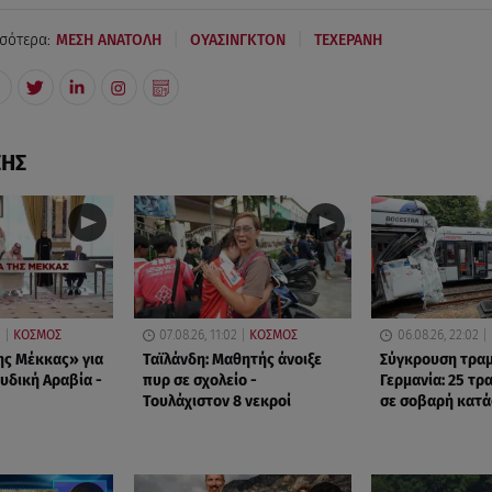
|
|
σότερα:
ΜΕΣΗ ΑΝΑΤΟΛΗ
ΟΥΑΣΙΝΓΚΤΟΝ
ΤΕΧΕΡΑΝΗ
ΣΗΣ
0
ΚΟΣΜΟΣ
07.08.26, 11:02
ΚΟΣΜΟΣ
06.08.26, 22:02
ς Μέκκας» για
Ταϊλάνδη: Μαθητής άνοιξε
Σύγκρουση τραμ
υδική Αραβία -
πυρ σε σχολείο -
Γερμανία: 25 τρα
Τουλάχιστον 8 νεκροί
σε σοβαρή κατ