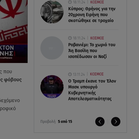
18.11.24
ΚΟΣΜΟΣ
Κύπρος: Θρήνος για την
20χρονη Ειρήνη που
σκοτώθηκε σε τροχαίο
18.11.24
ΚΟΣΜΟΣ
Ροβανιέμι: Το χωριό του
Άη Βασίλη που
ισοπέδωσαν οι Ναζί
ός που
13.11.24
ΚΟΣΜΟΣ
υς φόβους
O Τραμπ έκανε τον Έλον
Μασκ υπουργό
Κυβερνητικής
Αποτελεσματικότητας
νδεχόμενο
τροφικό
Προβολή
5 από 15