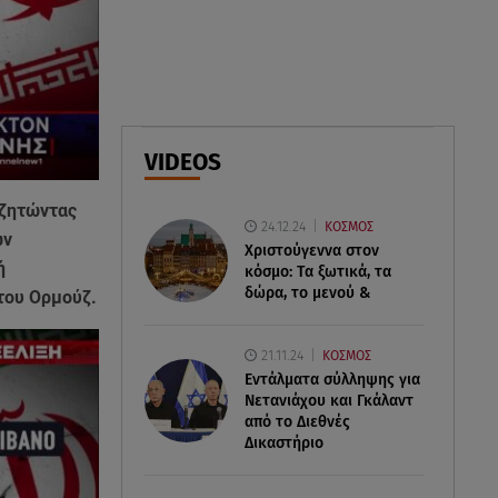
Φωτιά στο Στεφάνι Κορίνθου:
Μήνυμα από το 112 -
Σηκώθηκαν εναέρια μέσα
07.08.26 , 18:34
Έξοδος Αυγούστου: Στο 100% η
VIDEOS
πληρότητα για Κυκλάδες
, ζητώντας
24.12.24
ΚΟΣΜΟΣ
ων
Χριστούγεννα στον
ή
κόσμο: Tα ξωτικά, τα
δώρα, το μενού &
του Ορμούζ.
21.11.24
ΚΟΣΜΟΣ
Εντάλματα σύλληψης για
Νετανιάχου και Γκάλαντ
από το Διεθνές
Δικαστήριο