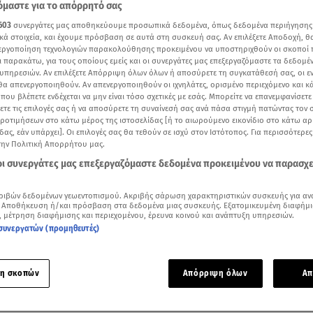
μαστε για το απόρρητό σας
603
συνεργάτες μας αποθηκεύουμε προσωπικά δεδομένα, όπως δεδομένα περιήγησης
κά στοιχεία, και έχουμε πρόσβαση σε αυτά στη συσκευή σας. Αν επιλέξετε Αποδοχή, θ
νεργοποίηση τεχνολογιών παρακολούθησης προκειμένου να υποστηριχθούν οι σκοποί
ι παρακάτω, για τους οποίους εμείς και οι συνεργάτες μας επεξεργαζόμαστε τα δεδομέ
υπηρεσιών. Αν επιλέξετε Απόρριψη όλων όλων ή αποσύρετε τη συγκατάθεσή σας, οι ε
 θα απενεργοποιηθούν. Αν απενεργοποιηθούν οι ιχνηλάτες, ορισμένο περιεχόμενο και κά
 που βλέπετε ενδέχεται να μην είναι τόσο σχετικές με εσάς. Μπορείτε να επανεμφανίσετ
ξετε τις επιλογές σας ή να αποσύρετε τη συναίνεσή σας ανά πάσα στιγμή πατώντας τον
προτιμήσεων στο κάτω μέρος της ιστοσελίδας [ή το αιωρούμενο εικονίδιο στο κάτω α
δας, εάν υπάρχει]. Οι επιλογές σας θα τεθούν σε ισχύ στον Ιστότοπος. Για περισσότερε
την Πολιτική Απορρήτου μας.
 οι συνεργάτες μας επεξεργαζόμαστε δεδομένα προκειμένου να παρασχ
κεντρικό δελτίο του Star 17/5
ριβών δεδομένων γεωεντοπισμού. Ακριβής σάρωση χαρακτηριστικών συσκευής για αν
Δείτε περισσότερα άρθρα μας στα αποτελέσματα αναζήτησης
 Αποθήκευση ή/και πρόσβαση στα δεδομένα μιας συσκευής. Εξατομικευμένη διαφήμι
, μέτρηση διαφήμισης και περιεχομένου, έρευνα κοινού και ανάπτυξη υπηρεσιών.
Add star.gr on Google
συνεργατών (προμηθευτές)
ε το άρθρο
1:17
λεπτά
η σκοπών
Απόρριψη όλων
Απ