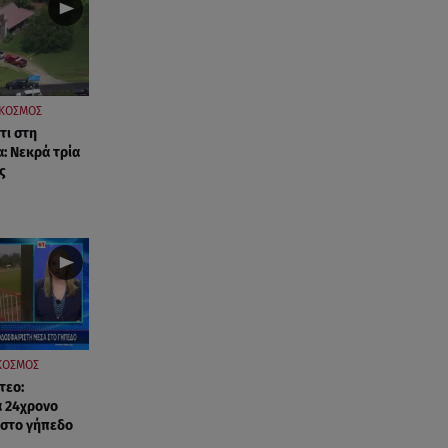
ΚΟΣΜΟΣ
τι στη
: Νεκρά τρία
ς
ΚΟΣΜΟΣ
τεο:
 24χρονο
 στο γήπεδο