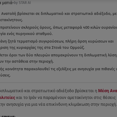
α ματιά
-
by STAR AI
 Ανατολή βρίσκεται σε διπλωματικό και στρατιωτικό αδιέξοδο, με
μετακίνητους.
 προτείνουν σκληρούς όρους, όπως μεταφορά 400 κιλών ουρανίου
ργία ενός πυρηνικού σταθμού.
ράνη ζητά τερματισμό συγκρούσεων, πλήρη άρση κυρώσεων και
ριση της κυριαρχίας της στα Στενά του Ορμούζ.
ίθετοι όροι των δύο πλευρών απομακρύνουν τη διπλωματική λύση
υν την αστάθεια στην περιοχή.
ής κοινότητα παρακολουθεί τις εξελίξεις με ανησυχία για πιθανές 
ύσεις.
διπλωματικό και στρατιωτικό αδιέξοδο βρίσκεται η
Μέση Ανα
λιτείες
και το Ιράν να παραμένουν αμετακίνητοι στις θέσεις 
ην ανησυχία για μια νέα επικίνδυνη κλιμάκωση στην περιοχή.