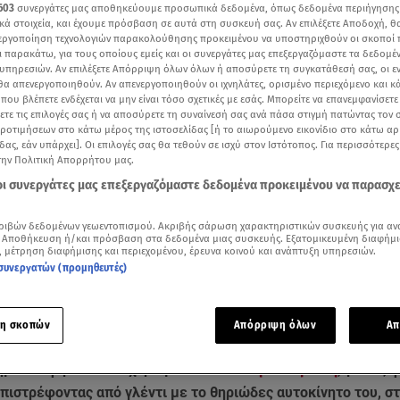
603
συνεργάτες μας αποθηκεύουμε προσωπικά δεδομένα, όπως δεδομένα περιήγησης
κά στοιχεία, και έχουμε πρόσβαση σε αυτά στη συσκευή σας. Αν επιλέξετε Αποδοχή, θ
νεργοποίηση τεχνολογιών παρακολούθησης προκειμένου να υποστηριχθούν οι σκοποί
ι παρακάτω, για τους οποίους εμείς και οι συνεργάτες μας επεξεργαζόμαστε τα δεδομέ
υπηρεσιών. Αν επιλέξετε Απόρριψη όλων όλων ή αποσύρετε τη συγκατάθεσή σας, οι ε
 θα απενεργοποιηθούν. Αν απενεργοποιηθούν οι ιχνηλάτες, ορισμένο περιεχόμενο και κά
 που βλέπετε ενδέχεται να μην είναι τόσο σχετικές με εσάς. Μπορείτε να επανεμφανίσετ
ξετε τις επιλογές σας ή να αποσύρετε τη συναίνεσή σας ανά πάσα στιγμή πατώντας τον
προτιμήσεων στο κάτω μέρος της ιστοσελίδας [ή το αιωρούμενο εικονίδιο στο κάτω α
δας, εάν υπάρχει]. Οι επιλογές σας θα τεθούν σε ισχύ στον Ιστότοπος. Για περισσότερε
την Πολιτική Απορρήτου μας.
 οι συνεργάτες μας επεξεργαζόμαστε δεδομένα προκειμένου να παρασχ
ριβών δεδομένων γεωεντοπισμού. Ακριβής σάρωση χαρακτηριστικών συσκευής για αν
Δείτε περισσότερα άρθρα μας στα αποτελέσματα αναζήτησης
 Αποθήκευση ή/και πρόσβαση στα δεδομένα μιας συσκευής. Εξατομικευμένη διαφήμι
, μέτρηση διαφήμισης και περιεχομένου, έρευνα κοινού και ανάπτυξη υπηρεσιών.
Add star.gr on Google
συνεργατών (προμηθευτές)
ε το άρθρο
2:24
λεπτά
η σκοπών
Απόρριψη όλων
Απ
ματα αφήνουν οι ισχυρισμοί του
Βασίλη Μπισμπίκη
, για τις
πιστρέφοντας από γλέντι με το θηριώδες αυτοκίνητο του, σ