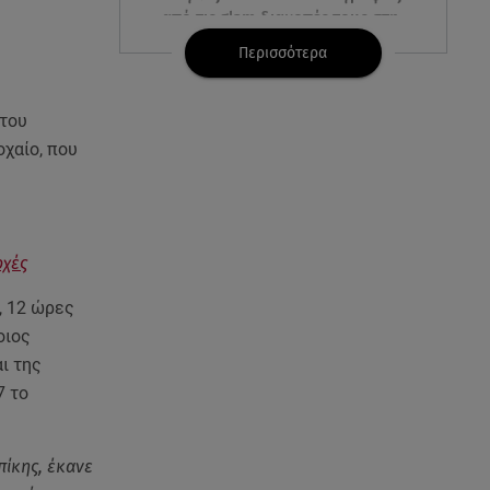
από τις glam διακοπές τους στη
Μύκονο
Περισσότερα
06.08.26 , 09:13
Σάκης Ρουβάς: Άφησε τη σκηνή
 του
και φόρεσε στολή
οχαίο, που
μελισσοκόμου στην Κύθνο
06.08.26 , 09:09
Nissan Qashqai e-POWER:
ρχές
Ρεκόρ Guinness για την
αυτονομία του
, 12 ώρες
οιος
06.08.26 , 09:07
ι της
Λάμπρος Κωνσταντάρας: «Τα
πρώτα μου γενέθλια που δεν θα
7 το
με πάρεις τηλέφωνο»
πίκης, έκανε
06.08.26 , 09:03