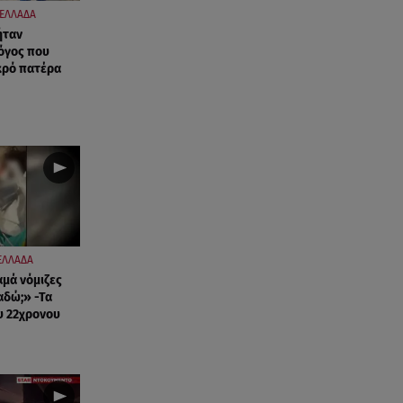
ΕΛΛΑΔΑ
ήταν
λόγος που
κρό πατέρα
ΕΛΛΑΔΑ
μά νόμιζες
ναδώ;» -Τα
υ 22χρονου