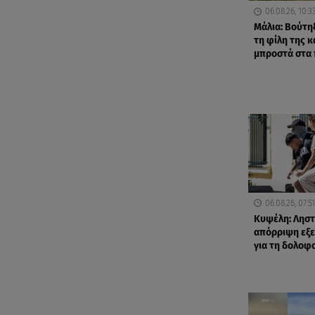
06.08.26, 10:3
Μάλια: Βούτηξ
τη φίλη της κ
μπροστά στα 
06.08.26, 07:51
Κυψέλη: Ληστ
απόρριψη εξετ
για τη δολοφ