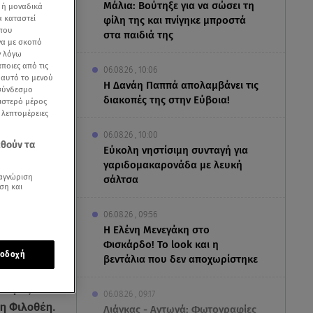
Μάλια: Βούτηξε για να σώσει τη
 ή μοναδικά
α καταστεί
φίλη της και πνίγηκε μπροστά
 που
στα παιδιά της
να με σκοπό
ν λόγω
ποιες από τις
06.08.26 , 10:06
ε αυτό το μενού
Η Δανάη Παππά απολαμβάνει τις
 σύνδεσμο
διακοπές της στην Εύβοια!
ριστερό μέρος
ς λεπτομέρειες
06.08.26 , 10:00
εθούν τα
Eύκολη νηστίσιμη συνταγή για
γαριδομακαρονάδα με λευκή
αγνώριση
σάλτσα
ση και
06.08.26 , 09:56
Η Ελένη Μενεγάκη στο
Φισκάρδο! Το look και η
οδοχή
βεντάλια που δεν αποχωρίστηκε
 φθορές που
06.08.26 , 09:17
τη Φιλοθέη.
Λιάγκας - Αντωνά: Φωτογραφίες