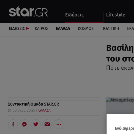
Αθλητικά
Quiz
Ειδήσεις
Lifestyle
Αυτοκίνητο
ΕΙΔΗΣΕΙΣ
ΚΑΙΡΟΣ
ΕΛΛΑΔΑ
ΚΟΣΜΟΣ
ΠΟΛΙΤΙΚΗ
ΕΚ
Βασίλη
του στ
Πότε έκαν
Συντακτική Ομάδα
STAR.GR
30.09.25, 20:25
ΕΛΛΑΔΑ
Ενδιαφερό