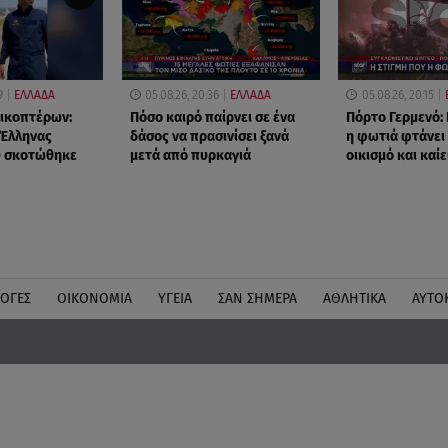
9
ΕΛΛΑΔΑ
05.08.26, 20:36
ΕΛΛΑΔΑ
05.08.26, 20:15
ικοπτέρων:
Πόσο καιρό παίρνει σε ένα
Πόρτο Γερμενό: 
 Έλληνας
δάσος να πρασινίσει ξανά
η φωτιά φτάνει
υ σκοτώθηκε
μετά από πυρκαγιά
οικισμό και καίε
ΛΟΓΕΣ
ΟΙΚΟΝΟΜΙΑ
ΥΓΕΙΑ
ΣΑΝ ΣΗΜΕΡΑ
ΑΘΛΗΤΙΚΑ
ΑΥΤΟ