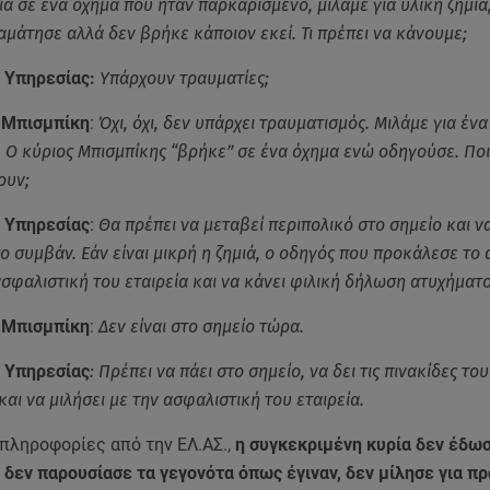
ιά σε ένα όχημα που ήταν παρκαρισμένο, μιλάμε για υλική ζημιά
αμάτησε αλλά δεν βρήκε κάποιον εκεί. Τι πρέπει να κάνουμε;
 Υπηρεσίας:
Υπάρχουν τραυματίες;
 Μπισμπίκη
:
Όχι, όχι, δεν υπάρχει τραυματισμός. Μιλάμε για ένα
ς. Ο κύριος Μπισμπίκης “βρήκε” σε ένα όχημα ενώ οδηγούσε. Ποι
ουν;
 Υπηρεσίας
:
Θα πρέπει να μεταβεί περιπολικό στο σημείο και ν
ο συμβάν. Εάν είναι μικρή η ζημιά, ο οδηγός που προκάλεσε το
ασφαλιστική του εταιρεία και να κάνει φιλική δήλωση ατυχήματο
 Μπισμπίκη
:
Δεν είναι στο σημείο τώρα.
 Υπηρεσίας
:
Πρέπει να πάει στο σημείο, να δει τις πινακίδες το
αι να μιλήσει με την ασφαλιστική του εταιρεία.
πληροφορίες από την ΕΛ.ΑΣ.,
η συγκεκριμένη κυρία δεν έδωσ
, δεν παρουσίασε τα γεγονότα όπως έγιναν, δεν μίλησε για 