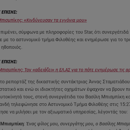
Μπισμπίκης: «Κινδύνευσαν τα εγγόνια μου»
πιμένει, σύμφωνα με πληροφορίες του Star, ότι συνεργάτιδά
 με το αστυνομικό τμήμα Φιλοθέης και ενημέρωσε για το τρ
 ηθοποιός.
Μπισμπίκης: Τον «αδειάζει» η ΕΛ.ΑΣ για το πότε ενημέρωσε τις α
το ρεπορτάζ της δικαστικής συντάκτριας Άννας Σταματιάδου
στατικό και ενώ οι ιδιοκτήτες οχημάτων έψαχναν να βρουν π
υτοκίνητά τους, στενή συνεργάτιδα του Βασίλη Μπισμπίκη κα
ανδή τηλεφώνησε στο Αστυνομικό Τμήμα Φιλοθέης στις 15:2
ησε να μιλήσει με τον αξιωματικό υπηρεσίας, λέγοντάς του:
 Μπισμπίκη
:
Ένας φίλος μου, συνεργάτης μου, ο Βασίλης Μπισμ