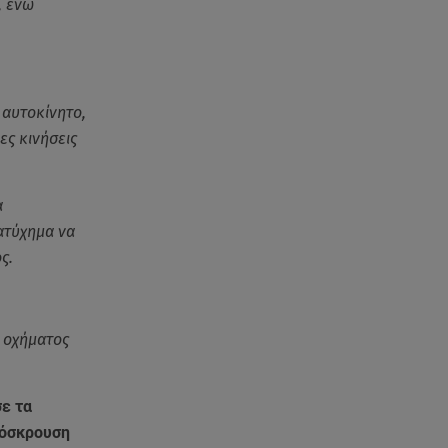
Μαρία Κάλλας: Όταν η ντίβα της
, ενώ
όπερας μίλησε σπαστά ελληνικά
στο ραδιόφωνο
06.08.26 , 08:58
 αυτοκίνητο,
Τι είναι το «πολωμένο μελτέμι»,
που τροφοδότησε τις φωτιές σε
ες κινήσεις
Αττικοβοιωτία
α
06.08.26 , 08:35
Μυστράς: «Δεν ήταν
 ατύχημα να
οικονομικός ο λόγος που
ς.
κράτησε τον νεκρό πατέρα του»
06.08.26 , 08:17
υ οχήματος
Κατερίνα Καινούργιου: «Γίναμε
4 μηνών» – Η ανάρτηση για τη
μικρή Ξένια
ε τα
πρόσκρουση
06.08.26 , 07:51