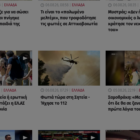
3
ΕΛΛΑΔΑ
06.08.26, 08:58
ΕΛΛΑΔΑ
06.08.26, 08:35
ε για να σώσει
Τι είναι το «πολωμένο
Μυστράς: «Δεν 
αι πνίγηκε
μελτέμι», που τροφοδότησε
οικονομικός ο 
παιδιά της
τις φωτιές σε Αττικοβοιωτία
κράτησε τον νε
του»
ΕΛΛΑΔΑ
06.08.26, 07:29
ΕΛΛΑΔΑ
05.08.26, 22:19
εία ή ερωτική
Φωτιά τώρα στη Σητεία -
Σαμοθράκη: «Μα
άζει η ΕΛ.ΑΣ
Ήχησε το 112
ότι δε θα σε ξα
ονία
πρώτα λόγια το