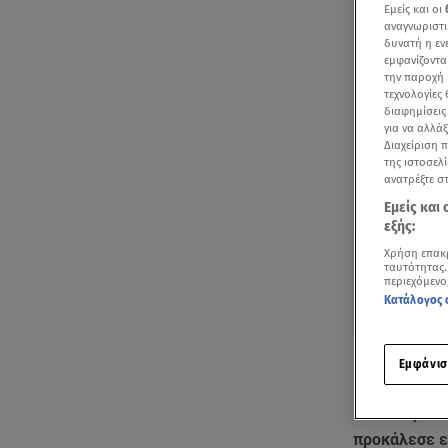
Εμείς και οι
αναγνωριστι
δυνατή η ε
εμφανίζοντα
την παροχή 
τεχνολογίες
διαφημίσεις
για να αλλά
Διαχείριση 
της ιστοσελί
ανατρέξτε σ
Εμείς και
εξής:
Χρήση επακ
ταυτότητας.
περιεχόμενο
Κατάλογος 
Ακούστ
Εμφάνισ
Πολλά ερωτή
προκάλεσε ε