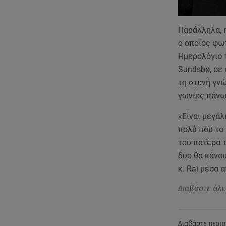
Παράλληλα, η
ο οποίος φωτ
Ημερολόγιο τ
Sundsbø, σε 
τη στενή γν
γωνίες πάνω
«Είναι μεγάλ
πολύ που το 
του πατέρα τ
δύο θα κάνου
κ. Rai μέσα 
Διαβάστε όλε
Διαβάστε περισ