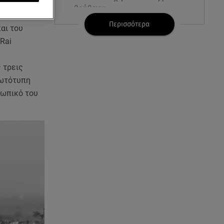
υ την Ινδία.
βοήθεια»
ετικών
Περισσότερα
αι του
07.08.26 , 07:37
Rai
Ταϊλάνδη: Μαθητής άνοιξε πυρ
σε σχολείο - Αναφορές για
νεκρούς
 τρεις
ρωτότυπη
07.08.26 , 03:00
σωπικό του
Εορτολόγιο: Ποιοι γιορτάζουν
στις 7 Αυγούστου
06.08.26 , 23:41
Βασιλική Ανδρίτσου: Ξεκίνησε
τις διακοπές με τον σύζυγο και
την κορούλα της
06.08.26 , 23:11
Αγγελική Ηλιάδη ανήμερα του
Σωτήρος: «Είδα τον Χριστό