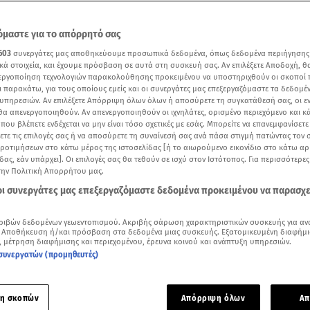
μαστε για το απόρρητό σας
603
συνεργάτες μας αποθηκεύουμε προσωπικά δεδομένα, όπως δεδομένα περιήγησης
κά στοιχεία, και έχουμε πρόσβαση σε αυτά στη συσκευή σας. Αν επιλέξετε Αποδοχή, θ
νεργοποίηση τεχνολογιών παρακολούθησης προκειμένου να υποστηριχθούν οι σκοποί
ι παρακάτω, για τους οποίους εμείς και οι συνεργάτες μας επεξεργαζόμαστε τα δεδομέ
υπηρεσιών. Αν επιλέξετε Απόρριψη όλων όλων ή αποσύρετε τη συγκατάθεσή σας, οι ε
 θα απενεργοποιηθούν. Αν απενεργοποιηθούν οι ιχνηλάτες, ορισμένο περιεχόμενο και κά
 που βλέπετε ενδέχεται να μην είναι τόσο σχετικές με εσάς. Μπορείτε να επανεμφανίσετ
ξετε τις επιλογές σας ή να αποσύρετε τη συναίνεσή σας ανά πάσα στιγμή πατώντας τον
προτιμήσεων στο κάτω μέρος της ιστοσελίδας [ή το αιωρούμενο εικονίδιο στο κάτω α
δας, εάν υπάρχει]. Οι επιλογές σας θα τεθούν σε ισχύ στον Ιστότοπος. Για περισσότερε
ότερα άρθρα μας στην αναζήτηση σας
την Πολιτική Απορρήτου μας.
.gr στις επιλογές σας
 οι συνεργάτες μας επεξεργαζόμαστε δεδομένα προκειμένου να παρασχ
Δείτε περισσότερα άρθρα μας στα αποτελέσματα αναζήτησης
ριβών δεδομένων γεωεντοπισμού. Ακριβής σάρωση χαρακτηριστικών συσκευής για αν
Add star.gr on Google
 Αποθήκευση ή/και πρόσβαση στα δεδομένα μιας συσκευής. Εξατομικευμένη διαφήμι
, μέτρηση διαφήμισης και περιεχομένου, έρευνα κοινού και ανάπτυξη υπηρεσιών.
συνεργατών (προμηθευτές)
ε το άρθρο
1:37
λεπτά
η σκοπών
Απόρριψη όλων
Απ