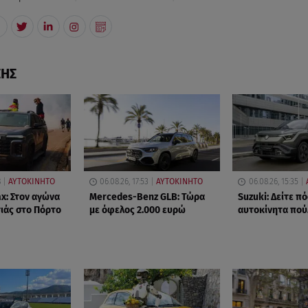
ΣΗΣ
8
ΑΥΤΟΚΙΝΗΤΟ
06.08.26, 17:53
ΑΥΤΟΚΙΝΗΤΟ
06.08.26, 15:35
x: Στον αγώνα
Mercedes-Benz GLB: Τώρα
Suzuki: Δείτε π
ιάς στο Πόρτο
με όφελος 2.000 ευρώ
αυτοκίνητα πού