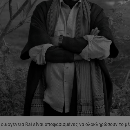
ι η οικογένεια Rai είναι αποφασισμένες να ολοκληρώσουν το μ