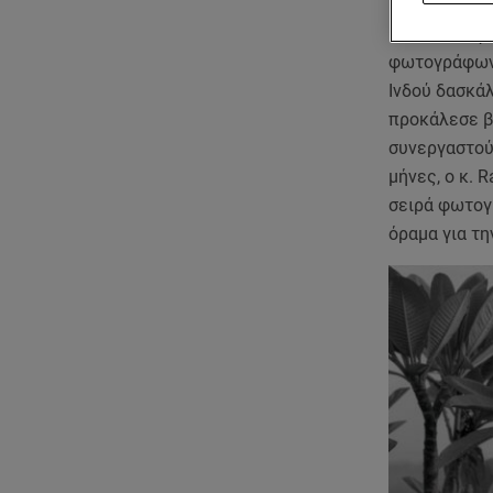
Η Pirelli αν
Για πρώτη φο
φωτογράφων:
Ινδού δασκά
προκάλεσε βα
συνεργαστούν
μήνες, ο κ.
σειρά φωτογ
όραμα για τη