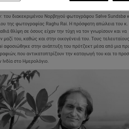
ακοινώνει ότι το Ημερολόγιο του 2027 θα έχει στο επίκεντρό το
ρά στην ιστορία του Cal, θα παρουσιάσει το έργο δύο διαφορ
 του διακεκριμένου Νορβηγού φωτογράφου Sølve Sundsbø κ
λου της φωτογραφίας Raghu Rai. Η πρόσφατη απώλεια του κ. 
θιά θλίψη σε όσους είχαν την τύχη να τον γνωρίσουν και να
 μαζί του, καθώς και στην οικογένειά του. Τους τελευταίους
 Rai αφοσιώθηκε στην ανάπτυξη του πρότζεκτ μέσα από μια π
ραφιών, που αντικατοπτρίζουν την καταγωγή του και το προ
ν Ινδία στο Ημερολόγιο.