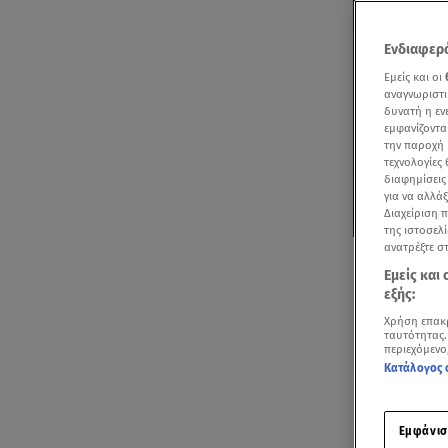
Ενδιαφερό
Εμείς και οι
αναγνωριστι
δυνατή η ε
εμφανίζοντα
την παροχή 
τεχνολογίες
διαφημίσεις
για να αλλά
Διαχείριση 
της ιστοσελί
Δείτε περισσ
ανατρέξτε σ
Πρόσθηκη star
Εμείς και
εξής:
Χρήση επακ
ταυτότητας.
περιεχόμενο
Κατάλογος 
Ακούστ
Εμφάνισ