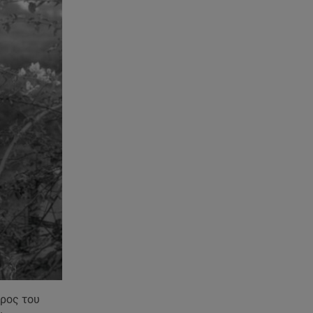
μπροστά μου!»
06.08.26 , 22:39
Γαρυφαλλιά Καληφώνη:
Διακοπές στην Πάρο χωρίς τον
Χρήστο Μάστορα
06.08.26 , 22:12
Στην παραλία η Αποστολία Ζώη:
«Γεμάτη αλμύρα»
06.08.26 , 22:10
Κλήρωση Τζόκερ 6/8/2026: Οι
τυχεροί αριθμοί για τα
2.500.000 ευρώ
06.08.26 , 22:02
Σύγκρουση τραμ στη Γερμανία:
25 τραυματίες, 7 σε σοβαρή
έρος του
κατάσταση