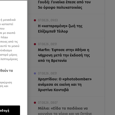
Γουδή: Γυναίκα έπεσε από τον
5ο όροφο πολυκατοικίας
 ή μοναδικά
07.08.26 , 09:03
α καταστεί
Η «καταραμένη»​​​​​​​ ζωή της
 που
Ελίζαμπεθ Τέιλορ
να με σκοπό
ν λόγω
ποιες από τις
07.08.26 , 08:51
ε αυτό το μενού
Marfin: Έφτασε στην Αθήνα η
 σύνδεσμο
ριστερό μέρος
46χρονη μετά την έκδοσή της
ς λεπτομέρειες
από τη Βρετανία
εθούν τα
07.08.26 , 08:51
Χρηστίδου: Ο «photobomber»
αγνώριση
ανάμεσα σε εκείνη και τη
ση και
Χριστίνα Κοντοβά
07.08.26 , 08:07
Μάλια: «Είδα τα παιδάκια να
οδοχή
κουνάνε τα χέρια και να ζητάνε