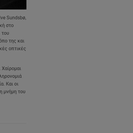
lve Sundsbø,
κή στο
 του
όπο της και
ικές οπτικές
. Χαίρομαι
κληρονομιά
α. Και οι
τη μνήμη του