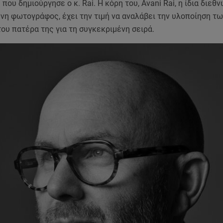
που δημιούργησε ο κ. Rai. Η κόρη του, Avani Rai, η ίδια διεθ
νη φωτογράφος, έχει την τιμή να αναλάβει την υλοποίηση τω
ου πατέρα της για τη συγκεκριμένη σειρά.