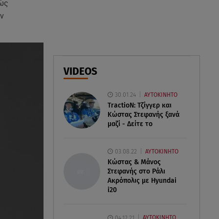
νώς
ν
06.08.26 , 21:59
Νέες τουρκικές προκλήσεις στο
Αιγαίο - Αερομαχία με ελληνικά
F-16
VIDEOS
06.08.26 , 21:31
Τροχαίο για τον Mike - Η
30.01.24
ΑΥΤΟΚΙΝΗΤΟ
ανακοίνωση του ράπερ στα
TractioN: Τζίγγερ και
social media
Κώστας Στεφανής ξανά
μαζί - Δείτε το
03.08.22
ΑΥΤΟΚΙΝΗΤΟ
Κώστας & Μάνος
Στεφανής στο Ράλι
Ακρόπολις με Hyundai
i20
04.12.21
ΑΥΤΟΚΙΝΗΤΟ